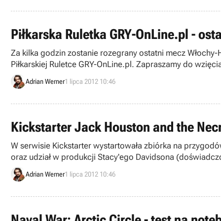
Piłkarska Ruletka GRY-OnLine.pl - os
Za kilka godzin zostanie rozegrany ostatni mecz Włochy-
Piłkarskiej Ruletce GRY-OnLine.pl. Zapraszamy do wzięci
Adrian Werner
1 lipca 2012 10:46
Kickstarter Jack Houston and the Nec
W serwisie Kickstarter wystartowała zbiórka na przygo
oraz udział w produkcji Stacy'ego Davidsona (doświadczo
Adrian Werner
1 lipca 2012 10:46
Naval War: Arctic Circle - test na no