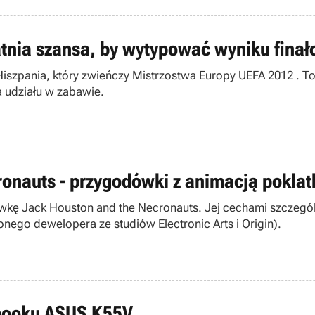
tatnia szansa, by wytypować wyniku fin
Hiszpania, który zwieńczy Mistrzostwa Europy UEFA 2012 . T
a udziału w zabawie.
ronauts - przygodówki z animacją pokla
dówkę Jack Houston and the Necronauts. Jej cechami szcze
nego dewelopera ze studiów Electronic Arts i Origin).
tebooku ASUS K55V