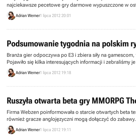
najciekawsze pecetowe gry darmowe wypuszczone w ostatn
Adrian Werner
1 lipca 2012 20:01
Podsumowanie tygodnia na polskim ryn
Branża gier odpoczywa po E3 i zbiera siły na gamescom, w
Pojawiło się kilka interesujących informacji i zebraliśmy 
Adrian Werner
1 lipca 2012 19:18
Ruszyła otwarta beta gry MMORPG The
Firma Webzen poinformowała o starcie otwartych beta tes
również gracze anglojęzyczni mogą dołączyć do zabawy.
Adrian Werner
1 lipca 2012 19:11