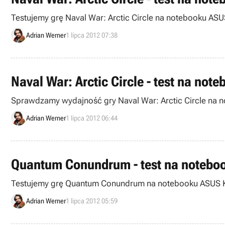
Testujemy grę Naval War: Arctic Circle na notebooku ASU
Adrian Werner
1 lipca 2012 07:38
Naval War: Arctic Circle - test na no
Adrian Werner
1 lipca 2012 06:44
Quantum Conundrum - test na noteb
Testujemy grę Quantum Conundrum na notebooku ASUS 
Adrian Werner
1 lipca 2012 05:59