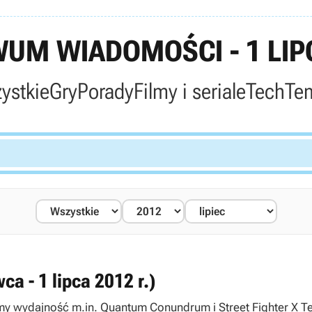
UM WIADOMOŚCI - 1 LIP
ystkie
Gry
Porady
Filmy i seriale
Tech
Te
 - 1 lipca 2012 r.)
ar: Arctic Circle oraz Blur. Omówiliśmy też