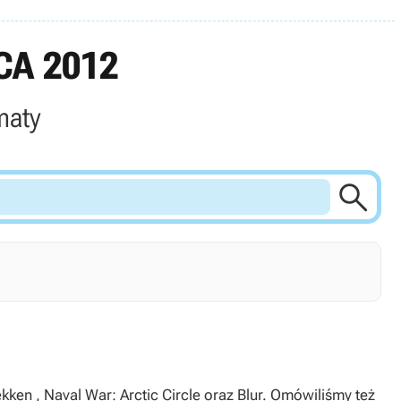
CA 2012
maty
