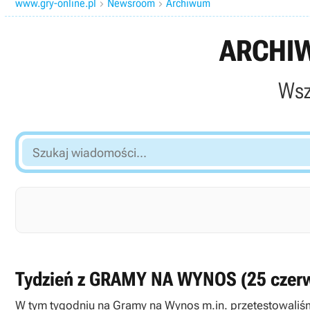
www.gry-online.pl
Newsroom
Archiwum


ARCHIW
Wsz
Szukaj
wiadomości...
Tydzień z GRAMY NA WYNOS (25 czerwca
W tym tygodniu na Gramy na Wynos m.in. przetestowaliśmy wydajność m.in. Quantum Conundrum i Street Fighter X Tekken , Naval W