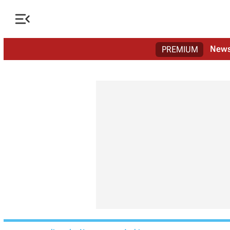

New
PREMIUM