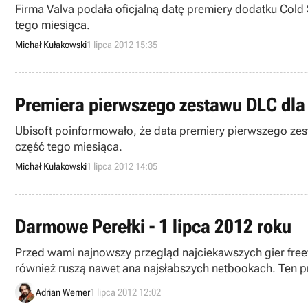
Firma Valva podała oficjalną datę premiery dodatku Cold
tego miesiąca.
Michał Kułakowski
1 lipca 2012 15:35
Premiera pierwszego zestawu DLC dla 
Ubisoft poinformowało, że data premiery pierwszego zest
część tego miesiąca.
Michał Kułakowski
1 lipca 2012 14:05
Darmowe Perełki - 1 lipca 2012 roku
Przed wami najnowszy przegląd najciekawszych gier freew
również ruszą nawet ana najsłabszych netbookach. Ten pr
Adrian Werner
1 lipca 2012 12:02