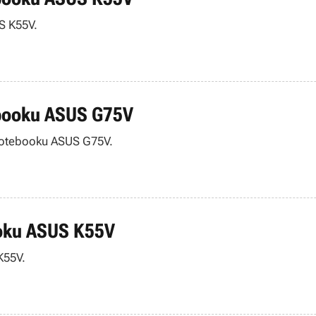
S K55V.
tebooku ASUS G75V
Sprawdzamy wydajność gry Naval War: Arctic Circle na notebooku ASUS G75V.
ooku ASUS K55V
K55V.