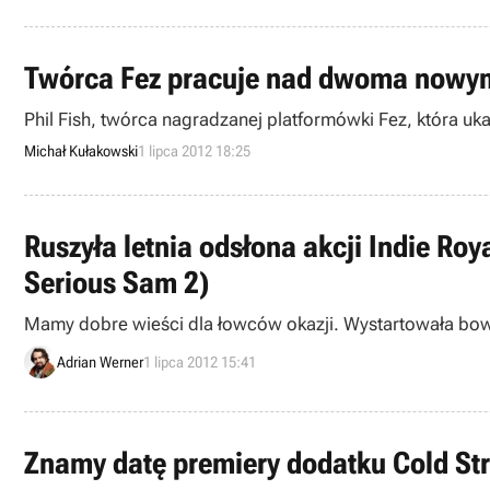
Twórca Fez pracuje nad dwoma nowy
Phil Fish, twórca nagradzanej platformówki Fez, która uk
Michał Kułakowski
1 lipca 2012 18:25
Ruszyła letnia odsłona akcji Indie Ro
Serious Sam 2)
Mamy dobre wieści dla łowców okazji. Wystartowała bow
Adrian Werner
1 lipca 2012 15:41
Znamy datę premiery dodatku Cold Str