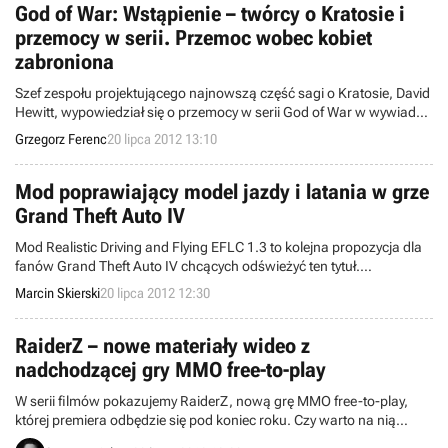
God of War: Wstąpienie – twórcy o Kratosie i
przemocy w serii. Przemoc wobec kobiet
zabroniona
Szef zespołu projektującego najnowszą część sagi o Kratosie, David
Hewitt, wypowiedział się o przemocy w serii God of War w wywiadzie
udzielonym serwisowi IGN. Podkreślił, że Kratos w niej nie gustuje, a
Grzegorz Ferenc
20 lipca 2012 13:10
autorzy wycofali się z pomysłu walki z kobietami.
Mod poprawiający model jazdy i latania w grze
Grand Theft Auto IV
Mod Realistic Driving and Flying EFLC 1.3 to kolejna propozycja dla
fanów Grand Theft Auto IV chcących odświeżyć ten tytuł.
Modyfikacja wprowadza bardziej realistyczny model jazdy i latania
Marcin Skierski
20 lipca 2012 12:30
wszystkimi pojazdami oraz helikopterami dostępnymi nie tylko w
GTA IV, ale także w obu dodatkach.
RaiderZ – nowe materiały wideo z
nadchodzącej gry MMO free-to-play
W serii filmów pokazujemy RaiderZ, nową grę MMO free-to-play,
której premiera odbędzie się pod koniec roku. Czy warto na nią
czekać? Przekonajcie się sami.