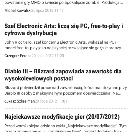
powstanie gry MMO o świecie po apokalipsie zombie. Produkcja
będzie nosić tytuł War Z i duży nacisk zostanie w niej położony na
Michał Kowalski
20 lipca 2012 11:43
interakcje z innymi graczami, realizm świata oraz ogromne,
szczegółowe mapy.
Szef Electronic Arts: liczą się PC, free-to-play i
cyfrowa dystrybucja
John Riccitiello, szef koncernu Electronic Arts, wskazał na PC i
model free-to-play jako najszybciej rozwijające się gałęzie branży
elektronicznej rozrywki. Wypowiedzi były częścią większego
Grzegorz Ferenc
20 lipca 2012 11:20
wywiadu dla telewizji CNBC.
Diablo III – Blizzard zapowiada zawartość dla
wysokolevelowych postaci
Blizzard potwierdził prace nad zawartością, która ma utrzymać przy
Diablo III osoby z maksymalnym poziomem doświadczenia. Na
oficjalnym forum prezes firmy wyjaśnia przyczyny problematycznego
Łukasz Szliselman
20 lipca 2012 11:01
startu Diablo III i zapewnia o ciągłych wysiłkach, jakie ekipa wkłada
w rozwój gry.
Najciekawsze modyfikacje gier (20/07/2012)
Przed wami kolejna odsłona cyklu „Najciekawsze modyfikacje”. Tym
razem omawiamy m.in. zombiakowe DayZ, projekt dodający tryb