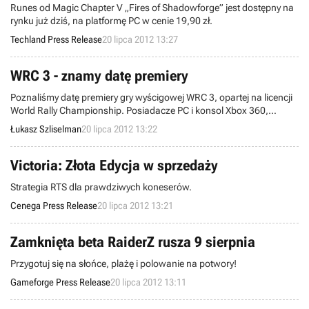
Runes od Magic Chapter V „Fires of Shadowforge” jest dostępny na
rynku już dziś, na platformę PC w cenie 19,90 zł.
Techland Press Release
20 lipca 2012 13:27
WRC 3 - znamy datę premiery
Poznaliśmy datę premiery gry wyścigowej WRC 3, opartej na licencji
World Rally Championship. Posiadacze PC i konsol Xbox 360,
PlayStation 3 oraz PlayStation Vita zasiądą za wirtualnym kółkiem
Łukasz Szliselman
20 lipca 2012 13:22
rajdowych samochodów 12 października.
Victoria: Złota Edycja w sprzedaży
Strategia RTS dla prawdziwych koneserów.
Cenega Press Release
20 lipca 2012 13:21
Zamknięta beta RaiderZ rusza 9 sierpnia
Przygotuj się na słońce, plażę i polowanie na potwory!
Gameforge Press Release
20 lipca 2012 13:11