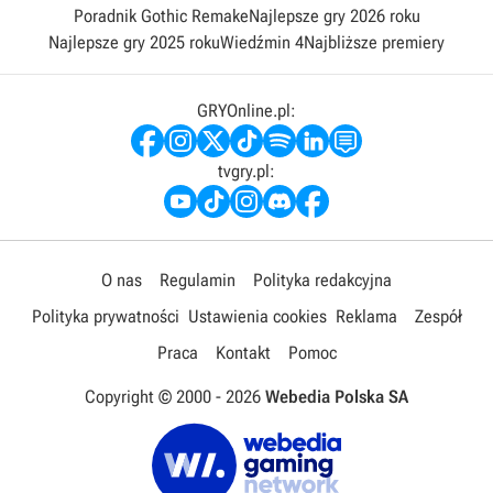
Poradnik Gothic Remake
Najlepsze gry 2026 roku
Najlepsze gry 2025 roku
Wiedźmin 4
Najbliższe premiery
GRYOnline.pl:
tvgry.pl:
O nas
Regulamin
Polityka redakcyjna
Polityka prywatności
Ustawienia cookies
Reklama
Zespół
Praca
Kontakt
Pomoc
Copyright © 2000 -
2026
Webedia Polska SA