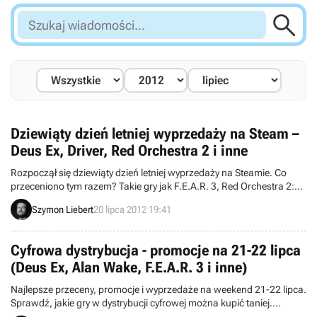

Szukaj
wiadomości...
Dziewiąty dzień letniej wyprzedaży na Steam –
Deus Ex, Driver, Red Orchestra 2 i inne
Rozpoczął się dziewiąty dzień letniej wyprzedaży na Steamie. Co
przeceniono tym razem? Takie gry jak F.E.A.R. 3, Red Orchestra 2:
Heroes of Stalingrad, czy Deus Ex: Human Revolution.
Szymon Liebert
20 lipca 2012 19:41
Cyfrowa dystrybucja - promocje na 21-22 lipca
(Deus Ex, Alan Wake, F.E.A.R. 3 i inne)
Najlepsze przeceny, promocje i wyprzedaże na weekend 21-22 lipca.
Sprawdź, jakie gry w dystrybucji cyfrowej można kupić taniej.
Zestawiamy oferty takich sklepów jak Steam, Impulse, GOG,