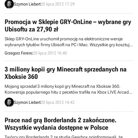
Szymon Liebert
20 lipca 2012 17:29
Gamer’s Gate, Green Man Gaming, Muve, Sklep Gry-OnLine i innych.
Promocja w Sklepie GRY-OnLine – wybrane gry
Ubisoftu za 27,90 zł
Sklep GRY-OnLine uruchomił promocję na elektroniczne wersje
wybranych tytułów firmy Ubisoft na PC i Mac. Wszystkie gry kosztują
27,90 zł. Są wśród nich m.in. Assassin’s Creed II, Assassin’s Creed
Grzegorz Ferenc
20 lipca 2012 16:40
Brotherhood, R.U.S.E. czy Tom Clancy's Splinter Cell: Convinction.
Promocja potrwa do niedzieli.
3 miliony kopii gry Minecraft sprzedanych na
Xboksie 360
Mojang sprzedał 3 miliony kopii gry Minecraft na Xboksie 360.
Konwersja popularnego hitu z pecetów trafiła na Xbox LIVE Arcade
ponad 2 miesiące temu, ale jej popularność nie słabnie.
Szymon Liebert
20 lipca 2012 14:42
Prace nad grą Borderlands 2 zakończone.
Wszystkie wydania dostępne w Polsce
Twórcy gry Borderlands 2 ze studia Gearbox poinformowali, że