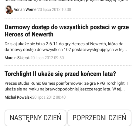
wieloosbowy do Just Cause 2, mod przenoszący Crusader Kings II
Adrian Werner
20 lipca 2012 10:38
w realia Gry o Tron, nową kampanie do Terraria oraz dwa
przygodówkowe projekty do Half-Life 2: Episode Two.
Darmowy dostęp do wszystkich postaci w grze
Heroes of Newerth
Dzisiaj ukaże się łatka 2.6.11 do gry Heroes of Newerth, która da
darmowy dostęp do wszystkich 107 postaci występujących w tej
produkcji. Dotychczas za część z nich trzeba było zapłacić.
Marcin Skierski
20 lipca 2012 09:50
Torchlight II ukaże się przed końcem lata?
Prezes studia Runic Games poinformował, że gra RPG Torchlight II
ukaże się na rynku najprawdopodobniej jeszcze tego lata. W tej
chwili proces tworzenia gry znajduje się w fazie szlifowania różnych
Michał Kowalski
20 lipca 2012 08:40
elementów rozgrywki.
NASTĘPNY DZIEŃ
POPRZEDNI DZIEŃ