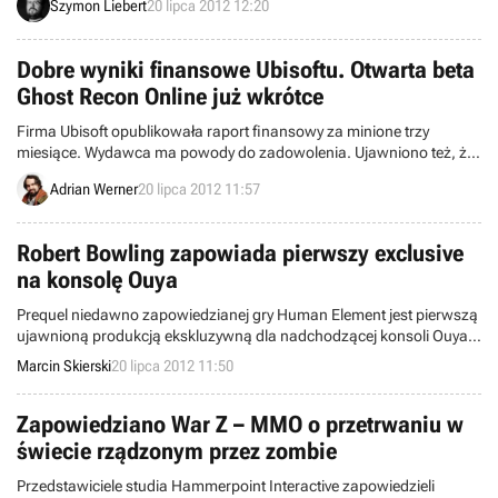
Szymon Liebert
20 lipca 2012 12:20
Dobre wyniki finansowe Ubisoftu. Otwarta beta
Ghost Recon Online już wkrótce
Firma Ubisoft opublikowała raport finansowy za minione trzy
miesiące. Wydawca ma powody do zadowolenia. Ujawniono też, że
otwarta beta Ghost Recon Online ruszy już wkrótce.
Adrian Werner
20 lipca 2012 11:57
Robert Bowling zapowiada pierwszy exclusive
na konsolę Ouya
Prequel niedawno zapowiedzianej gry Human Element jest pierwszą
ujawnioną produkcją ekskluzywną dla nadchodzącej konsoli Ouya.
Pracuje nad nią studio Robotoki założone przez Roberta Bowlinga -
Marcin Skierski
20 lipca 2012 11:50
człowieka zajmującego się do niedawna promocją serii Call of Duty.
Zapowiedziano War Z – MMO o przetrwaniu w
świecie rządzonym przez zombie
Przedstawiciele studia Hammerpoint Interactive zapowiedzieli