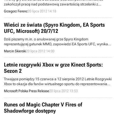
zakończyli pracę nad podstawową zawartością strzelanki z
elementami RPG. Z kolei firma Cenega Poland poinformowała, że
Grzegorz Ferenc
20 lipca 2012 14:18
wszystkie edycje specjalne tytułu będą dostępne w naszym kraju.
Wieści ze świata (Spyro Kingdom, EA Sports
UFC, Microsoft) 20/7/12
Dziś piszemy m.in. o anulowanej grze Spyro Kingdom
reprezentującej gatunek MMO, zapowiedzi EA Sports UFC, wynikach
finansowych koncernu Microsoft, a także zwolnieniach w firmie
Marcin Skierski
20 lipca 2012 14:00
THQ. Witamy w wieściach ze świata - codziennej porcji krótkich
wiadomości.
Letnie rozgrywki Xbox w grze Kinect Sports:
Sezon 2
Trwające pomiędzy 15 czerwca a 12 sierpnia 2012 Letnie Rozgrywki
Xbox to okazja dla fanów wirtualnego sportu do reprezentowania
swojego kraju w cotygodniowych turniejach i zdobycia cennych
Microsoft Polska Press Release
20 lipca 2012 13:53
nagród od Xbox i Samsung, w tym telewizorów i zestawów kina
domowego Samsung, konsol i akcesoriów Xbox 360 i wielu innych.
Runes od Magic Chapter V Fires of
Shadowforge dostępny