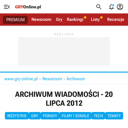




Newsroom
Gry
Rankingi
Listy
Recenzje
PREMIUM
www.gry-online.pl
Newsroom
Archiwum


ARCHIWUM WIADOMOŚCI - 20
LIPCA 2012
WSZYSTKIE
GRY
PORADY
FILMY I SERIALE
TECH
TEMATY