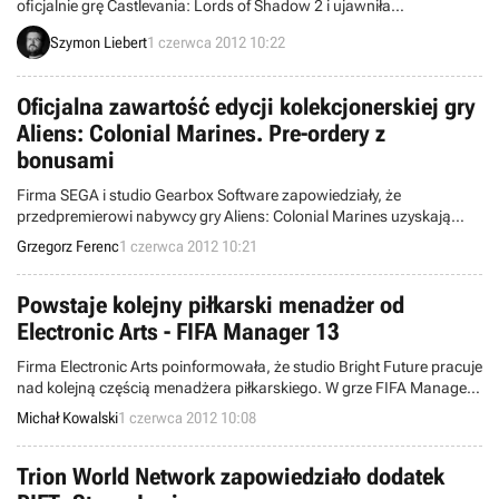
oficjalnie grę Castlevania: Lords of Shadow 2 i ujawniła
dokładniejszą datę premiery Metal Gear Rising: Revengeance.
Szymon Liebert
1 czerwca 2012 10:22
Koncern opowiedział też o paru innych tytułach i niespodziankach.
Oficjalna zawartość edycji kolekcjonerskiej gry
Aliens: Colonial Marines. Pre-ordery z
bonusami
Firma SEGA i studio Gearbox Software zapowiedziały, że
przedpremierowi nabywcy gry Aliens: Colonial Marines uzyskają
dostęp do grywalnych postaci inspirowanych bohaterami filmu
Grzegorz Ferenc
1 czerwca 2012 10:21
Jamesa Camerona. Ponadto oficjalnie ujawniono zawartość edycji
kolekcjonerskiej.
Powstaje kolejny piłkarski menadżer od
Electronic Arts - FIFA Manager 13
Firma Electronic Arts poinformowała, że studio Bright Future pracuje
nad kolejną częścią menadżera piłkarskiego. W grze FIFA Manager
13 większy nacisk niż w poprzednich częściach cyklu zostanie
Michał Kowalski
1 czerwca 2012 10:08
położony na osobowość piłkarzy, ich cele oraz relacje z innymi
członkami drużyny.
Trion World Network zapowiedziało dodatek