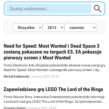

Szukaj
wiadomości...
Need for Speed: Most Wanted i Dead Space 3
zostaną pokazane na targach E3. EA pokazuje
pierwszy screen z Most Wanted
Firma Electronic Arts oficjalnie potwierdziła istnienie nowej wersji gry
Need for Speed: Most Wanted i udostępniła pierwszy screen z tej
produkcji. Tytuł zostanie zaprezentowany na targach E3. Wiemy już
Michał Kułakowski
1 czerwca 2012 20:35
też, że w tym samym miejscu odbędzie się pierwszy publiczny pokaz
Dead Space 3.
Zapowiedziano grę LEGO The Lord of the Rings
Firma Warner Bros. Interactive Entertainment potwierdziła informaje
o pracach nad grą LEGO The Lord of the Rings. Za tytuł odpowiada
studio Traveller’s Tales Games. Produkcja będzie wzorować się na
Grzegorz Ferenc
1 czerwca 2012 19:45