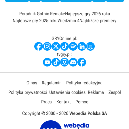
Poradnik Gothic Remake
Najlepsze gry 2026 roku
Najlepsze gry 2025 roku
Wiedźmin 4
Najbliższe premiery
GRYOnline.pl:
tvgry.pl:
O nas
Regulamin
Polityka redakcyjna
Polityka prywatności
Ustawienia cookies
Reklama
Zespół
Praca
Kontakt
Pomoc
Copyright © 2000 -
2026
Webedia Polska SA