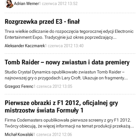
Adrian Werner
1 czerwca 2012 13:52
Rozgrzewka przed E3 - finał
Trwa wielkie odliczanie do rozpoczęcia tegorocznej edycji Electronic
Entertainment Expo. Tradycyjnie już okres poprzedzający
najważniejszą imprezę branży obfituje w doniesienia o nowych
Aleksander Kaczmarek
1 czerwca 2012 13:40
grach oraz planach deweloperów i wydawców. W ramach cyklu
Rozgrzewka przed E3 zaprezentowaliśmy tytuły, o których z
pewnością przeczytacie w relacjach naszych wysłanników. Pora na
Tomb Raider – nowy zwiastun i data premiery
krótkie podsumowanie.
Studio Crystal Dynamics opublikowało zwiastun Tomb Raider –
najnowszej gry o przygodach Lary Croft. Ukazuje on fragmenty
rozgrywki i wymienia 5 marca 2013 roku jako oficjalną datę
Grzegorz Ferenc
1 czerwca 2012 13:05
premiery.
Pierwsze obrazki z F1 2012, oficjalnej gry
mistrzostw świata Formuły 1
Firma Codemasters opublikowała pierwsze screeny z gry F1 2012.
Twórcy obiecują, że więcej informacji na temat produkcji przekażą
na zbliżających się targach E3. Symulator bolidu Formuły 1 ukaże się
Michał Kowalski
1 czerwca 2012 12:06
we wrześniu tego roku.