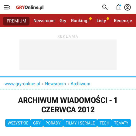




Newsroom
Gry
Rankingi
Listy
Recenzje
PREMIUM
www.gry-online.pl
Newsroom
Archiwum


ARCHIWUM WIADOMOŚCI - 1
CZERWCA 2012
WSZYSTKIE
GRY
PORADY
FILMY I SERIALE
TECH
TEMATY