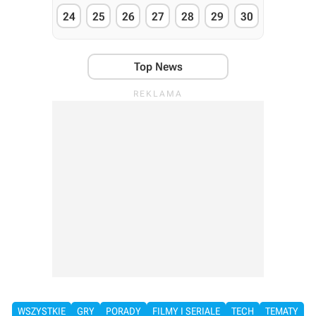
24
25
26
27
28
29
30
Top News
WSZYSTKIE
GRY
PORADY
FILMY I SERIALE
TECH
TEMATY