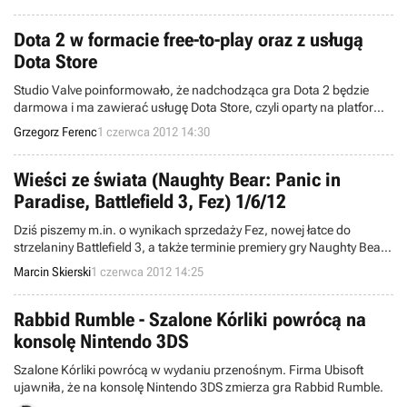
Dota 2 w formacie free-to-play oraz z usługą
Dota Store
Studio Valve poinformowało, że nadchodząca gra Dota 2 będzie
darmowa i ma zawierać usługę Dota Store, czyli oparty na platformie
Steam Workshop sklep z przedmiotami.Tym samym Valve podąży
Grzegorz Ferenc
1 czerwca 2012 14:30
drogą wytyczoną przez studio Riot Games i League of Legends.
Wieści ze świata (Naughty Bear: Panic in
Paradise, Battlefield 3, Fez) 1/6/12
Dziś piszemy m.in. o wynikach sprzedaży Fez, nowej łatce do
strzelaniny Battlefield 3, a także terminie premiery gry Naughty Bear:
Panic in Paradise. Witamy w wieściach ze świata - codziennej porcji
Marcin Skierski
1 czerwca 2012 14:25
krótkich wiadomości.
Rabbid Rumble - Szalone Kórliki powrócą na
konsolę Nintendo 3DS
Szalone Kórliki powrócą w wydaniu przenośnym. Firma Ubisoft
ujawniła, że na konsolę Nintendo 3DS zmierza gra Rabbid Rumble.