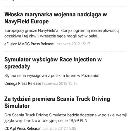
filmowej trylogii Petera Jacksona.
Włoska marynarka wojenna nadciąga w
NavyField Europe
Europejscy gracze NavyField’a, którę z ogromną niecierpliwością
oczekiwali tej chwili wreszcie będą mogli być w pełni
usatysfakcjonowani mając możliwość dowodzenia nową potężną
eFusion MMOG Press Release
1 czerwca 2012 15:17
flotą wojenną.
Symulator wyścigów Race Injection w
sprzedaży
Słynna seria wyścigowa z polskim torem w Poznaniu!
Cenega Press Release
1 czerwca 2012 15:13
Za tydzień premiera Scania Truck Driving
Simulator
Gra Scania Truck Driving Simulator będzie dostępna w polskiej wersji
językowej i bardzo atrakcyjnej cenie 49,99 PLN.
CDP.pl Press Release
1 czerwca 2012 15:05