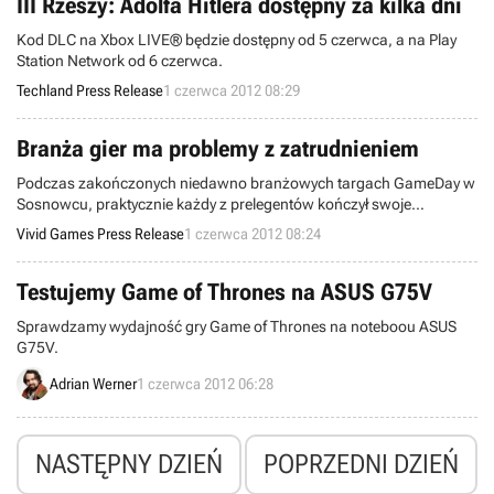
III Rzeszy: Adolfa Hitlera dostępny za kilka dni
Kod DLC na Xbox LIVE® będzie dostępny od 5 czerwca, a na Play
Station Network od 6 czerwca.
Techland Press Release
1 czerwca 2012 08:29
Branża gier ma problemy z zatrudnieniem
Podczas zakończonych niedawno branżowych targach GameDay w
Sosnowcu, praktycznie każdy z prelegentów kończył swoje
wystąpienie apelem do publiczności o zgłaszanie swoich
Vivid Games Press Release
1 czerwca 2012 08:24
kandydatur do pracy.
Testujemy Game of Thrones na ASUS G75V
Sprawdzamy wydajność gry Game of Thrones na noteboou ASUS
G75V.
Adrian Werner
1 czerwca 2012 06:28
NASTĘPNY DZIEŃ
POPRZEDNI DZIEŃ