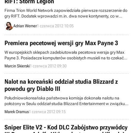
RIFT: Storm Legion
Firma Trion World Network zapowiedziała pierwsze rozszerzenie do
gry RIFT. Dodatek wprowadzi m.in. dwa nowe kontynenty, co w
sumie potroi dostępny dla graczy teren.
Adrian Werner
1 czerwca 2012 10:05
Premiera pecetowej wersji gry Max Payne 3
W europejskich sklepach zadebiutowała pecetowa wersja gry Max
Payne 3. Posiadacze komputerów osobistych musieli na to czekać
dwa tygodnie dłużej od użytkowników PlayStation 3 oraz Xboksa
Marcin Skierski
1 czerwca 2012 09:30
360. Od premiery drugiej odsłony serii Max Payne minęło niemal
dziewięć lat.
Nalot na koreański oddział studia Blizzard z
powodu gry Diablo III
Południowokoreańska państwowa komisja dokonała nalotu na
położony w Seulu oddział studia Blizzard Entertainment w związku z
licznymi skargami graczy dotyczącymi gry Diablo III.
Marek Oramus
1 czerwca 2012 09:15
Sniper Elite V2 - Kod DLC Zabójstwo przywódcy