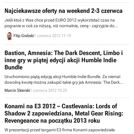
Najciekawsze oferty na weekend 2-3 czerwca
Jeśli ktoś z Was chce przed EURO 2012 wykorztstać czas na
pogranie w coś za niższą, niż normalnie, cenę - zajrzyjcie do
najbardziej interesujących promocji na ten weekend.
Filip Grabski
1 czerwca 2012 11:19
Bastion, Amnesia: The Dark Descent, Limbo i
inne gry w piątej edycji akcji Humble Indie
Bundle
Uruchomiono piątą edycję akcji Humble Indie Bundle. Za niemal
dowolną kwotę można zakupić takie gry jak Amnesia: The Dark
Descent, Limbo, czy Psychonauts. Uiszczając nieco większą opłatę
Marcin Skierski
1 czerwca 2012 10:25
otrzymamy dodatkowo bardzo dobrą produkcję Bastion.
Konami na E3 2012 – Castlevania: Lords of
Shadow 2 zapowiedziana, Metal Gear Rising:
Revengeance na początku 2013 roku
W prezentacji przed targami E3 firma Konami zapowiedziała