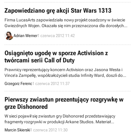
Zapowiedziano grę akcji Star Wars 1313
Firma LucasArts zapowiedziała nowy projekt osadzony w świecie
Gwiezdnych Wojen. Okazała się nim przeznaczona dla dorosłych
trzecioosobowa gra akcji Star Wars 1313, w której wcielimy się w
Adrian Werner
1 czerwca 2012 11:42
łowcę nagród.
Osiągnięto ugodę w sporze Activision z
twórcami serii Call of Duty
Prawnicy reprezentujący koncern Activision oraz Jasona Westa i
Vince’a Zampellę, współzałożycieli studia Infinity Ward, doszli do
ugody w sporze dotyczącym zwolnienia ich z firmy w marcu 2010
Grzegorz Ferenc
1 czerwca 2012 11:37
roku i wypłaty premii za gry z serii Call of Duty.
Pierwszy zwiastun prezentujący rozgrywkę w
grze Dishonored
W sieci pojawił się zwiastun gry Dishonored przedstawiający
fragmenty rozgrywki w produkcji Arkane Studios. Materiał
udostępniony przez serwis GameTrailers zapowiada to, co
Marcin Skierski
1 czerwca 2012 11:30
zobaczymy na zbliżających się targach E3.