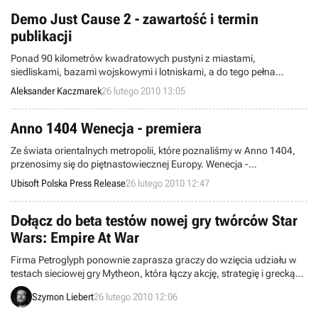
tysięcy posiadaczy urządzeń koncernu Apple.
Demo Just Cause 2 - zawartość i termin
publikacji
Ponad 90 kilometrów kwadratowych pustyni z miastami,
siedliskami, bazami wojskowymi i lotniskami, a do tego pełna
swoboda poczynań głównego bohatera – tak w skrócie
Aleksander Kaczmarek
26 lutego 2010 13:05
prezentować ma się demonstracyjna wersja gry akcji Just Cause 2.
Anno 1404 Wenecja - premiera
Ze świata orientalnych metropolii, które poznaliśmy w Anno 1404,
przenosimy się do piętnastowiecznej Europy. Wenecja -
renesansowa potęga morska, ośrodek handlu i sztuki to nowy
Ubisoft Polska Press Release
26 lutego 2010 12:47
obszar ekspansji handlowej. Teraz każdy gracz będzie miał szansę
zdobyć wpływy w księstwie weneckim, dzięki nowemu dodatkowi do
gry Anno 1404, który poszerza znany już graczom świat o nową
Dołącz do beta testów nowej gry twórców Star
kulturę.
Wars: Empire At War
Firma Petroglyph ponownie zaprasza graczy do wzięcia udziału w
testach sieciowej gry Mytheon, która łączy akcję, strategię i grecką
mitologię. Zamknięta beta produkcji trwa od jakiegoś czasu, ale do
Szymon Liebert
26 lutego 2010 12:06
tej pory była dostępna jedynie dla wąskiego grona fanów. Teraz do
zabawy może dołączyć znacznie więcej chętnych – wystarczy