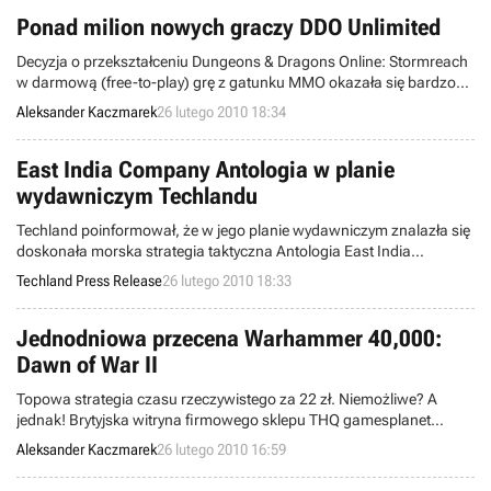
Ponad milion nowych graczy DDO Unlimited
Decyzja o przekształceniu Dungeons & Dragons Online: Stormreach
w darmową (free-to-play) grę z gatunku MMO okazała się bardzo
opłacalna dla jej twórców. Firma Turbine poinformowała, że od
Aleksander Kaczmarek
26 lutego 2010 18:34
momentu startu DDO Unlimited we wrześniu ubiegłego roku, grą
zainteresowało się ponad milion nowych graczy.
East India Company Antologia w planie
wydawniczym Techlandu
Techland poinformował, że w jego planie wydawniczym znalazła się
doskonała morska strategia taktyczna Antologia East India
Company.
Techland Press Release
26 lutego 2010 18:33
Jednodniowa przecena Warhammer 40,000:
Dawn of War II
Topowa strategia czasu rzeczywistego za 22 zł. Niemożliwe? A
jednak! Brytyjska witryna firmowego sklepu THQ gamesplanet
obniżyła dziś cenę gry Warhammer: Dawn of War II aż o 75 procent.
Aleksander Kaczmarek
26 lutego 2010 16:59
Oferta ważna jest tylko przez jeden dzień.