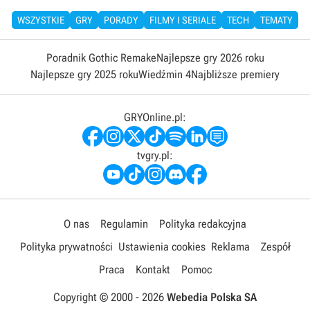
WSZYSTKIE
GRY
PORADY
FILMY I SERIALE
TECH
TEMATY
Poradnik Gothic Remake
Najlepsze gry 2026 roku
Najlepsze gry 2025 roku
Wiedźmin 4
Najbliższe premiery
GRYOnline.pl:
tvgry.pl:
O nas
Regulamin
Polityka redakcyjna
Polityka prywatności
Ustawienia cookies
Reklama
Zespół
Praca
Kontakt
Pomoc
Copyright © 2000 -
2026
Webedia Polska SA