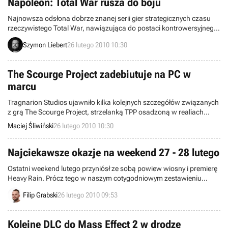
Napoleon: Total War rusza do boju
Najnowsza odsłona dobrze znanej serii gier strategicznych czasu
rzeczywistego Total War, nawiązująca do postaci kontrowersyjnego
przywódcy Napoleona, powinna być już dostępna w polskich
Szymon Liebert
26 lutego 2010 10:30
sklepach. Dzisiejszej premierze produkcji towarzyszy wypuszczony
wczoraj zwiastun, który prezentuje najważniejsze założenia nowego
tytułu studia Creative Assembly.
The Scourge Project zadebiutuje na PC w
marcu
Tragnarion Studios ujawniło kilka kolejnych szczegółów związanych
z grą The Scourge Project, strzelanką TPP osadzoną w realiach
niedalekiej przyszłości i zbudowaną na silniku Unreal Engine 3.
Maciej Śliwiński
26 lutego 2010 10:30
Najciekawsze okazje na weekend 27 - 28 lutego
Ostatni weekend lutego przyniósł ze sobą powiew wiosny i premierę
Heavy Rain. Prócz tego w naszym cotygodniowym zestawieniu
najciekawszych ofert dla graczy znalazło się kilka innych
Filip Grabski
26 lutego 2010 09:53
smakowitych kąsków, do których skosztowania serdecznie
zapraszamy.
Kolejne DLC do Mass Effect 2 w drodze