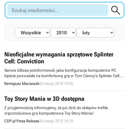

Szukaj
wiadomości...
Nieoficjalne wymagania sprzętowe Splinter
Cell: Conviction
Serwis GBase poinformował, jaka konfiguracja komputerów PC
będzie pozwalała na komfortową grę w Tom Clancy's Splinter Cell:
Conviction. Nie są to informacje oficjalnie potwierdzone, ale
Remigiusz Maciaszek
26 lutego 2010 19:05
pozwalają już wyrobić sobie pewien pogląd na temat wymagań
najnowszej odsłony przygód Sama Fishera.
Toy Story Mania w 3D dostępna
Z przyjemnością informujemy, że już dziś do sklepów trafiła
zręcznościowa gra komputerowa Toy Story Mania!
CDP.pl Press Release
26 lutego 2010 18:35