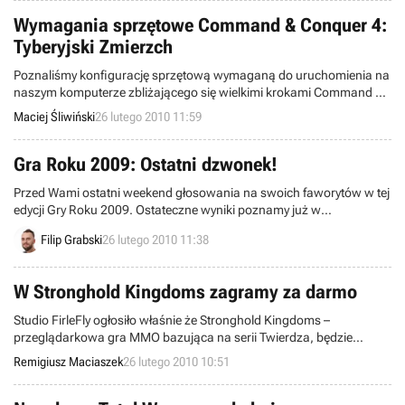
zgłosić zainteresowanie na stronie projektu.
Wymagania sprzętowe Command & Conquer 4:
Tyberyjski Zmierzch
Poznaliśmy konfigurację sprzętową wymaganą do uruchomienia na
naszym komputerze zbliżającego się wielkimi krokami Command &
Conquer 4: Tyberyjski Zmierzch.
Maciej Śliwiński
26 lutego 2010 11:59
Gra Roku 2009: Ostatni dzwonek!
Przed Wami ostatni weekend głosowania na swoich faworytów w tej
edycji Gry Roku 2009. Ostateczne wyniki poznamy już w
poniedziałek, macie zatem niecałe 3 dni, by pomóc tym tytułom,
Filip Grabski
26 lutego 2010 11:38
które uważacie za najlepsze w każdej z 13 kategorii. Aktualne wyniki
po raz ostatni prezentujemy w tej wiadomości przypominając o
obserwowaniu ich na stronie plebiscytu.
W Stronghold Kingdoms zagramy za darmo
Studio FirleFly ogłosiło właśnie że Stronghold Kingdoms –
przeglądarkowa gra MMO bazująca na serii Twierdza, będzie
darmowa. Wiąże się to bezpośrednio z wprowadzeniem do gry tzw.
Remigiusz Maciaszek
26 lutego 2010 10:51
Kart Strategicznych.