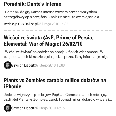
Poradnik: Dante's Inferno
"Poradnik do gry Dante’s Inferno zawiera przede wszystkim
szczegółowy opis przejścia. Znalazło się tu także miejsce dla
informacji na temat znajdziek."
Redakcja GRYOnline.pl
26 lutego 2010 15:32
Wieści ze świata (AvP, Prince of Persia,
Elemental: War of Magic) 26/02/10
„Wieści ze świata” to codzienna porcja krótkich wiadomości. W
ciągu ostatnich kilkudziesięciu godzin poznaliśmy informacje między
innymi o łatkach do pecetowego Aliens vs Predator, dwóch
Szymon Liebert
26 lutego 2010 15:00
ciekawych strategiach (Elemental: War of Magic oraz Order of War) i
rozwoju firmy odpowiedzialnej za Eve Online.
Plants vs Zombies zarabia milion dolarów na
iPhonie
Jeden z większych przebojów PopCap Games ostatnich miesięcy,
czyli tytuł Plants vs Zombies, zarobił ponad milion dolarów w wersji
na iPoda i iPhone’a. Taki wynik udało się osiągnąć w 9 dni, co
Szymon Liebert
26 lutego 2010 13:15
zdaniem firmy oznacza, że gra jest najszybciej sprzedającym się
produktem na te platformy. W „kwiatki i zombie” gra ponad 300