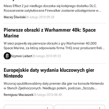
Mass Effect 2 już niedługo doczeka się kolejnego dodatku DLC.
Rozszerzenie zatytułowane Firewalker zostanie udostępnione w
sieci Cerberus Network pod koniec marca.
Maciej Śliwiński
26 lutego 2010 09:28
Pierwsze obrazki z Warhammer 40k: Space
Marine
W sieci pojawiły się pierwsze obrazki z gry Warhammer 40,000:
Space Marine, za którą odpowiada firma THQ oraz producent Relic
Entertainment. Na razie możemy co prawda zobaczyć tylko dwa
Szymon Liebert
26 lutego 2010 09:23
screeny, ale wobec braku konkretnych informacji na temat tego
tytułu jest to i tak duży postęp. Produkcja będzie opowiadała
oczywiście o losach tytułowych kosmicznych żołnierzy.
Europejskie daty wydania kluczowych gier
Nintendo
Wczoraj opublikowaliśmy daty premier dla gier na konsole Nintendo
w Stanch Zjednoczonych. Niedługo potem, podczas „Szczytu
Nintendo” w Londynie, podano również terminy obowiązujące dla
Remigiusz Maciaszek
26 lutego 2010 08:40
rynku europejskiego.