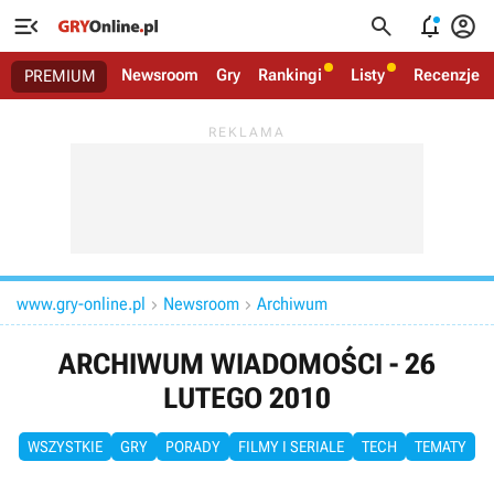




Newsroom
Gry
Rankingi
Listy
Recenzje
PREMIUM
www.gry-online.pl
Newsroom
Archiwum


ARCHIWUM WIADOMOŚCI - 26
LUTEGO 2010
WSZYSTKIE
GRY
PORADY
FILMY I SERIALE
TECH
TEMATY