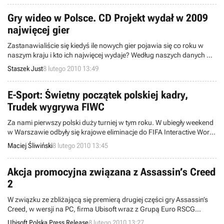
Gry wideo w Polsce. CD Projekt wydał w 2009
najwięcej gier
Zastanawialiście się kiedyś ile nowych gier pojawia się co roku w
naszym kraju i kto ich najwięcej wydaje? Według naszych danych w
2009 roku wydano w Polsce 629 gier wideo na siedem platform. Gry
Staszek Just
8 lutego 2010 13:49
te zostały wprowadzone na rynek przez 20 firm, ale połowa z nich
(ta aktywniejsza) odpowiada za 94,44% produktów, jakie mieliśmy
okazję oglądać na półkach sklepowych. Z kolei ponad połowa gier
E-Sport: Świetny początek polskiej kadry,
(54,53%) pochodzi od zaledwie trzech dystrybutorów: CD Projekt,
Trudek wygrywa FIWC
Cenega Poland i Electronic Arts Polska.
Za nami pierwszy polski duży turniej w tym roku. W ubiegły weekend
w Warszawie odbyły się krajowe eliminacje do FIFA Interactive World
Cup – zawodów organizowanych wspólnie przez Electronic Arts i
Maciej Śliwiński
8 lutego 2010 13:45
Sony, przy współpracy ze światową federacją piłkarską FIFA.
Akcja promocyjna związana z Assassin’s Creed
2
W związku ze zbliżającą się premierą drugiej części gry Assassin’s
Creed, w wersji na PC, firma Ubisoft wraz z Grupą Euro RSCG
przygotowała dla internautów grę, w której każdy będzie mógł, choć
Ubisoft Polska Press Release
8 lutego 2010 13:27