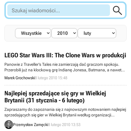

Szukaj
wiadomości...
LEGO Star Wars III: The Clone Wars w produkcji
Panowie z Traveller’s Tales nie zamierzają dać graczom spokoju.
Przerobili już na klockową grę Indianę Jonesa, Batmana, a nawet
Harry’ego Pottera. Teraz natomiast Anglicy zamierzają powrócić do
Marek Grochowski
8 lutego 2010 15:48
swoich korzeni. Autorzy LEGO Star Wars zapowiedzieli właśnie
trzecią odsłonę gwiezdnej serii, grę LEGO Star Wars III: The Clone
Wars.
Najlepiej sprzedające się gry w Wielkiej
Brytanii (31 stycznia - 6 lutego)
Zapraszamy do zapoznania się z najnowszym notowaniem najlepiej
sprzedających się gier w Wielkiej Brytanii według organizacji
Charttrack. Obejmuje ono okres między 31 stycznia a 6 lutego.
Przemysław Zamęcki
8 lutego 2010 13:53