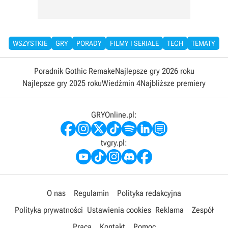
WSZYSTKIE
GRY
PORADY
FILMY I SERIALE
TECH
TEMATY
Poradnik Gothic Remake
Najlepsze gry 2026 roku
Najlepsze gry 2025 roku
Wiedźmin 4
Najbliższe premiery
GRYOnline.pl:
tvgry.pl:
O nas
Regulamin
Polityka redakcyjna
Polityka prywatności
Ustawienia cookies
Reklama
Zespół
Praca
Kontakt
Pomoc