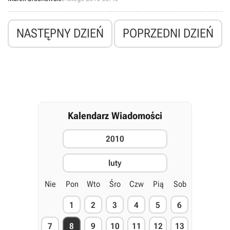
polskich sklepów trafiły m.in. Atlantis Evolution oraz niewątpliwie
długo wyczekiwane przez fanów jedynki Pony Friends 2: Kochane
kucyki.
NASTĘPNY DZIEŃ
POPRZEDNI DZIEŃ
Kalendarz Wiadomości
2010
luty
Nie
Pon
Wto
Śro
Czw
Pią
Sob
1
2
3
4
5
6
7
8
9
10
11
12
13