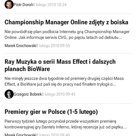
wchodząc tym samym w posiadanie pierwszych konkretnych faktów
Piotr Doroń
8 lutego 2010 10:24
na temat L.A. Noire – dotąd bardzo tajemniczej, sandboksowej gry
akcji studia Team Bondi, powstającej we współpracy z Rockstar
Games.
Championship Manager Online zdjęty z boiska
Nie powiódł się plan podbicia Internetu grą Championship Manager
Online. Jak informuje serwis CVG, po pięciu latach od debiutu
piłkarskiej produkcji i odnoszeniu przez nią raczej umiarkowanych
Marek Grochowski
8 lutego 2010 09:55
sukcesów wydawca tytułu, Eidos, podjął decyzję o zakończeniu
rynkowej egzystencji sieciowego CM-a.
Ray Muzyka o serii Mass Effect i dalszych
planach BioWare
Nie minęły jeszcze dwa tygodnie od premiery drugiej części Mass
Effect, a BioWare już pali się do pracy nad finałem trylogii o
Shepardzie. Ray Muzyka w wywiadzie dla serwisu IGN.com
Grzegorz Bobrek
8 lutego 2010 09:43
podsumował sukces kapitalnej mieszanki gry akcji oraz RPG, a
także w delikatnym zarysie przedstawił dalsze plany studia.
Premiery gier w Polsce (1-5 lutego)
Pierwszy tydzień lutego przyniósł przede wszystkim premierę
kontrowersyjnej gry Dante’s Inferno, której recenzja już od piątku
dostępna jest na GRY-OnLine. Poza produkcją Electronic Arts do
Marek Grochowski
8 lutego 2010 08:40