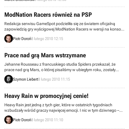
punktów w grze internetowej o nazwie Projekt Assassin. Zwycięzca
konkursu może liczyć na niecodzienną nagrodę.
ModNation Racers również na PSP
Redakcja serwisu GameSpot podzieliła się ze światem oficjalną
zapowiedzią gry wyścigowej ModNation Racers w wersji na konsolę
PSP – dotąd zaanonsowanej wyłącznie na PlayStation 3. Ujawniła
Piotr Doroń
8 lutego 2010 12:15
przy tym kilka istotnych faktów na jej temat.
Prace nad grą Mars wstrzymane
Jehanne Rousseau z francuskiego studia Spiders przekazał, że
prace nad grą Mars, o której pisaliśmy w ubiegłym roku, zostały
tymczasowo wstrzymane. Produkcja ma docelowo trafić na pecety i
Szymon Liebert
8 lutego 2010 11:15
konsole (Xbox 360, PlayStation 3), ale na razie deweloper ma
problemy finansowe, więc musi skupić się na zdobyciu funduszy,
odkładając na później swój główny projekt.
Heavy Rain w promocyjnej cenie!
Heavy Rain jest jedną z tych gier, które w ostatnich tygodniach
wzbudzały wśród graczy najwięcej emocji. I nic w tym dziwnego –
dzieło studia Quantic Dream, zapowiada się na produkcję niezwykle
Piotr Doroń
8 lutego 2010 11:10
dopracowaną. Z myślą o wszystkich osobach planujących zakup
Heavy Rain Sklep Gry-OnLine oferuje grę w polskiej wersji językowej