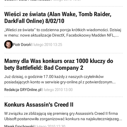
na chwilę, wcielić się w średniowiecznego zabójcę.
Wieści ze świata (Alan Wake, Tomb Raider,
DarkFall Online) 8/02/10
„Wieści ze świata” to codzienna porcja krótkich wiadomości. Dzisiaj
w menu: nowe aktualizacje DirectX, Facebokoowy Madden NFL,
Osiągnięcia w Alan Wake i inne. Zapraszamy do lektury.
Piotr Doroń
8 lutego 2010 13:25
Mamy dla Was konkurs oraz 1000 kluczy do
bety Battlefield: Bad Company 2
Już dzisiaj, o godzinie 17.00 każdy z naszych czytelników
posiadających konto w serwisie gry-online.pl z potwierdzonym
adresem e-mail, będzie mógł otrzymać klucz do bety nowego
Redakcja GRYOnline.pl
8 lutego 2010 13:00
Battlefielda, która potrwa do 25 lutego bieżącego roku.
Konkurs Assassin's Creed II
W związku ze zbliżającą się premierą gry Assassin’s Creed II firma
Ubisoft postanowiła zorganizować konkurs na najskuteczniejszego,
wirtualnego zabójcę. Aby wygrać, należy zdobyć jak najwięcej
Marek Grochowski
8 lutego 2010 12:30