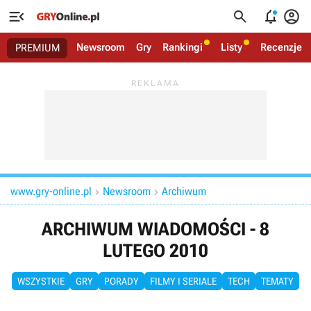




Newsroom
Gry
Rankingi
Listy
Recenzje
PREMIUM
www.gry-online.pl
Newsroom
Archiwum


ARCHIWUM WIADOMOŚCI - 8
LUTEGO 2010
WSZYSTKIE
GRY
PORADY
FILMY I SERIALE
TECH
TEMATY