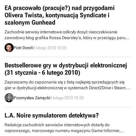
w bardzo atrakcyjnej cenie.
EA pracowało (pracuje?) nad przygodami
Olivera Twista, kontynuacją Syndicate i
szalonym Gunhead
Zachodnie serwisy internetowe odkryły dosyć nieoczekiwanie
zawodowy blog grafika Rossa Dearsley’a, który w przeciągu paru
ostatnich lat pracował dla koncernu Electronic Arts nad kilkoma
Piotr Doroń
8 lutego 2010 10:55
ciekawymi projektami gier – w tym next-genowego Road Rash,
adaptacji przygód Olivera Twista oraz nowej odsłony cyklu
Syndicate.
Bestsellerowe gry w dystrybucji elektronicznej
(31 stycznia - 6 lutego 2010)
Zapraszamy do zapoznania się z listą najlepiej sprzedających się
gier w dystrybucji elektronicznej w systemach Direct2Drive i Steam.
Wyniki obejmują okres od 31 stycznia do 6 lutego.
Przemysław Zamęcki
8 lutego 2010 10:28
L.A. Noire symulatorem detektywa?
Redakcje zachodnich serwisów internetowych dotarły do
najnowszego, marcowego numeru magazynu Game Informer,