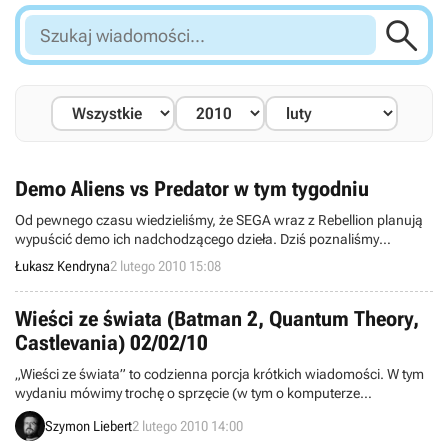

Szukaj
wiadomości...
Demo Aliens vs Predator w tym tygodniu
Od pewnego czasu wiedzieliśmy, że SEGA wraz z Rebellion planują
wypuścić demo ich nadchodzącego dzieła. Dziś poznaliśmy
dokładną datę, oraz platformy docelowe.
Łukasz Kendryna
2 lutego 2010 15:08
Wieści ze świata (Batman 2, Quantum Theory,
Castlevania) 02/02/10
„Wieści ze świata” to codzienna porcja krótkich wiadomości. W tym
wydaniu mówimy trochę o sprzęcie (w tym o komputerze
zbudowanym z konsol) oraz oczywiście grach (między innymi
Szymon Liebert
2 lutego 2010 14:00
dementując plotki o dacie premiery drugiego Batmana: Arkham