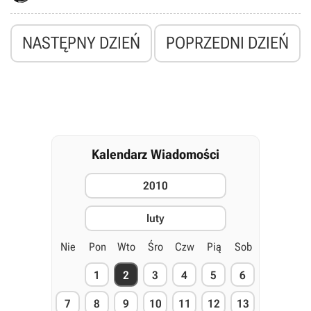
wywiadzie powiedział James Armstrong, szef portugalskiego Sony
Computer Entertainment.
NASTĘPNY DZIEŃ
POPRZEDNI DZIEŃ
Kalendarz Wiadomości
2010
luty
Nie
Pon
Wto
Śro
Czw
Pią
Sob
1
2
3
4
5
6
7
8
9
10
11
12
13