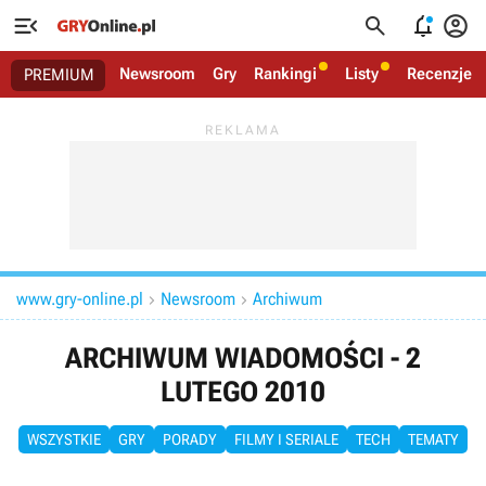




Newsroom
Gry
Rankingi
Listy
Recenzje
PREMIUM
www.gry-online.pl
Newsroom
Archiwum


ARCHIWUM WIADOMOŚCI - 2
LUTEGO 2010
WSZYSTKIE
GRY
PORADY
FILMY I SERIALE
TECH
TEMATY