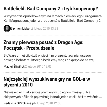
Asylum).
Battlefield: Bad Company 2 i tryb kooperacji?
W wywiadzie opublikowanym na łamach niemieckiego Eurogamera
Karl Magnusson, jeden z producentów Battlefield: Bad Company 2,
zasugerował, że studio EA Dice poważnie rozważa możliwość
Szymon Liebert
2 lutego 2010 13:33
wprowadzenia trybu kooperacji do gry.
Znamy pierwszą postać z Dragon Age:
Początek - Przebudzenie
BioWare umieściło dziś w sieci film prezentujący pierwszego
nowego bohatera, którego będziemy mogli dołączyć do naszej
drużyny w zbliżającym się Dragon Age: Początek – Przebudzenie.
Maciej Śliwiński
2 lutego 2010 13:03
Najczęściej wyszukiwane gry na GOL-u w
styczniu 2010
Niewiele gier miało swoje premiery w ubiegłym miesiącu. Na
sklepowych półkach pojawił się jednak jeden wielki hit i to właśnie on
znalazł się na szczycie naszej listy tytułów najczęściej
Redakcja GRYOnline.pl
2 lutego 2010 12:05
wyszukiwanych na serwisie gry-online.pl w styczniu 2010.