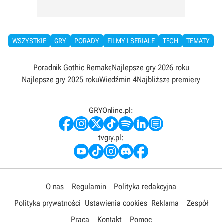
WSZYSTKIE
GRY
PORADY
FILMY I SERIALE
TECH
TEMATY
Poradnik Gothic Remake
Najlepsze gry 2026 roku
Najlepsze gry 2025 roku
Wiedźmin 4
Najbliższe premiery
GRYOnline.pl:
tvgry.pl:
O nas
Regulamin
Polityka redakcyjna
Polityka prywatności
Ustawienia cookies
Reklama
Zespół
Praca
Kontakt
Pomoc