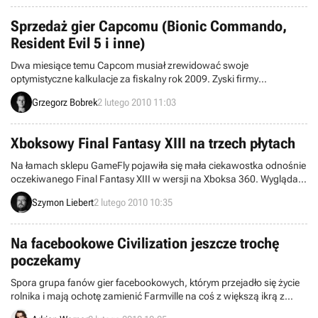
Sprzedaż gier Capcomu (Bionic Commando,
Resident Evil 5 i inne)
Dwa miesiące temu Capcom musiał zrewidować swoje
optymistyczne kalkulacje za fiskalny rok 2009. Zyski firmy
ostatecznie miały spaść aż o 80 procent, do poziomu 22 milionów
Grzegorz Bobrek
2 lutego 2010 11:03
dolarów. Największy wpływ na niedogodną sytuację miało
przesunięcie premier tytułów z górnej półki na 2010 rok (m. in.. Dead
Rising 2, Lost Planet 2).
Xboksowy Final Fantasy XIII na trzech płytach
Na łamach sklepu GameFly pojawiła się mała ciekawostka odnośnie
oczekiwanego Final Fantasy XIII w wersji na Xboksa 360. Wygląda
na to, że produkcja zostanie wydana na tej platformie na trzech
Szymon Liebert
2 lutego 2010 10:35
płytach DVD, co oczywiście nie jest żadną nowością dla fanów serii.
W końcu jej najbardziej znana odsłona, czyli pamiętna „siódemka”
(PSX), zmieściła się również na trzech CD.
Na facebookowe Civilization jeszcze trochę
poczekamy
Spora grupa fanów gier facebookowych, którym przejadło się życie
rolnika i mają ochotę zamienić Farmville na coś z większą ikrą z
radością przywitała wieści o Civilization Network, czyli nowym