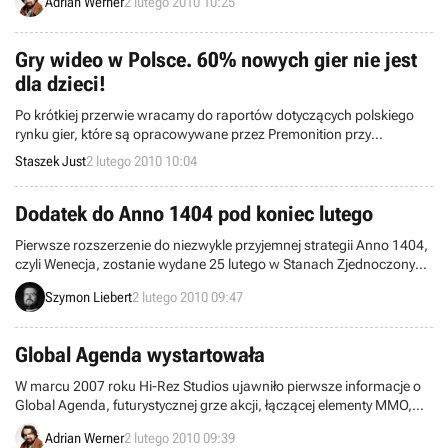
Adrian Werner
2 lutego 2010 10:25
wcieleniu legendarnej serii autorstwa Sida Meiera. Teraz
dowiedzieliśmy się kiedy wystartuje beta tego projektu.
Gry wideo w Polsce. 60% nowych gier nie jest
dla dzieci!
Po krótkiej przerwie wracamy do raportów dotyczących polskiego
rynku gier, które są opracowywane przez Premonition przy
współpracy z GRY-OnLine.pl. W styczniu mówiliśmy o ilości gier na
Staszek Just
2 lutego 2010 10:04
platformy, rosnących cenach oraz rolach, jakie pełnią w Polsce
poszczególni dystrybutorzy. Dziś zaczniemy od klasyfikacji
wiekowych.
Dodatek do Anno 1404 pod koniec lutego
Pierwsze rozszerzenie do niezwykle przyjemnej strategii Anno 1404,
czyli Wenecja, zostanie wydane 25 lutego w Stanach Zjednoczonych
i najprawdopodobniej w podobnym terminie w Europie (według
Szymon Liebert
2 lutego 2010 09:47
sklepów internetowych z grami). Dodatek powinien być u nas
dostępny w dystrybucji elektronicznej (np. na GamersGate) oraz w
wersji pudełkowej.
Global Agenda wystartowała
W marcu 2007 roku Hi-Rez Studios ujawniło pierwsze informacje o
Global Agenda, futurystycznej grze akcji, łączącej elementy MMO,
cRPG oraz taktycznych strzelanek. Po prawie trzech latach
Adrian Werner
2 lutego 2010 09:39
oczekiwania tytuł ten wreszcie zadebiutował na rynku.