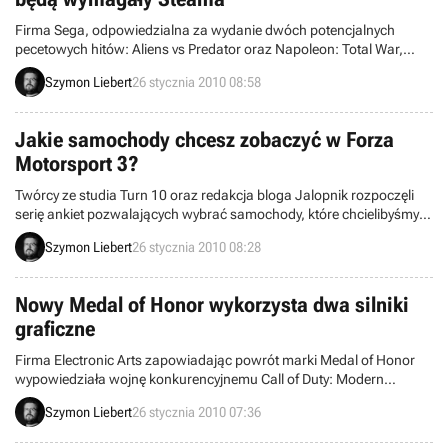
Firma Sega, odpowiedzialna za wydanie dwóch potencjalnych
pecetowych hitów: Aliens vs Predator oraz Napoleon: Total War,
postawiła na platformę dystrybucji Valve, która jest także świetnym
Szymon Liebert
26 stycznia 2010 08:58
zabezpieczeniem anty-pirackim. Oba tytuły będą bowiem wymagały
zainstalowania oprogramowania Steam, zyskując dzięki temu kilka
dodatkowych elementów i usług.
Jakie samochody chcesz zobaczyć w Forza
Motorsport 3?
Twórcy ze studia Turn 10 oraz redakcja bloga Jalopnik rozpoczęli
serię ankiet pozwalających wybrać samochody, które chcielibyśmy
zobaczyć w grze Forza Motorsport 3. Za sprawą akcji gracze mogą
Szymon Liebert
26 stycznia 2010 08:28
wskazać piętnaście konkretnych modeli spośród najbardziej
ekskluzywnych aut świata. Dziewięć z nich będzie miało szansę
znaleźć się w DLC planowanym na lato.
Nowy Medal of Honor wykorzysta dwa silniki
graficzne
Firma Electronic Arts zapowiadając powrót marki Medal of Honor
wypowiedziała wojnę konkurencyjnemu Call of Duty: Modern
Warfare. Twórcy najwyraźniej wzięli sobie do serca takie podejście,
Szymon Liebert
26 stycznia 2010 07:36
bo w produkcji gry wykorzystują aż dwa silniki graficzne, z których
jeden zobaczymy w kampanii solowej a drugi w rozgrywce