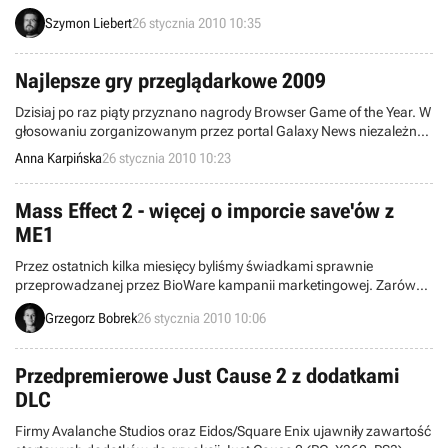
Poznaliśmy tym samym dokładne daty premier dwóch produkcji
Szymon Liebert
26 stycznia 2010 10:35
opóźnionych w grudniu ubiegłego roku, czyli gier Super Street
Fighter IV oraz Lost Planet 2. Ponadto, wydawca wyraźnie planuje
dalszą ekspansję popularnej w Azji marki Monster Hunter.
Najlepsze gry przeglądarkowe 2009
Dzisiaj po raz piąty przyznano nagrody Browser Game of the Year. W
głosowaniu zorganizowanym przez portal Galaxy News niezależne
jury wybrało najlepszą grę przeglądarkową wydaną w 2009 roku i
Anna Karpińska
26 stycznia 2010 10:23
wskazało zwycięzców w 11 różnych kategoriach.
Mass Effect 2 - więcej o imporcie save'ów z
ME1
Przez ostatnich kilka miesięcy byliśmy świadkami sprawnie
przeprowadzanej przez BioWare kampanii marketingowej. Zarówno
dziennikarze, jak i gracze, regularnie byli bombardowani kolejnymi
Grzegorz Bobrek
26 stycznia 2010 10:06
wiadomościami dotyczącymi Mass Effect 2 – kontynuacji słynnego
kosmicznego action/RPG z 2007 roku.
Przedpremierowe Just Cause 2 z dodatkami
DLC
Firmy Avalanche Studios oraz Eidos/Square Enix ujawniły zawartość