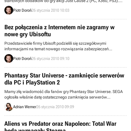
startowych dodatków do gry akcji Just Cause 2 (PC, X360, PS3).
DLC zostaną udostępnione za darmo osobom, które zakupią nowe
Piotr Doroń
26 stycznia 2010 10:03
przygody Rico Rodrigueza przedpremierowo.
Bez połączenia z Internetem nie zagramy w
nowe gry Ubisoftu
Przedstawiciele firmy Ubisoft podzielili się szczegółowymi
informacjami na temat nowego rozwiązania zabezpieczeń
antypirackich, którego szersze wprowadzenie na rynek zostało
Piotr Doroń
26 stycznia 2010 09:10
zapowiedziane przez francuski koncern jeszcze w połowie
ubiegłego roku.
Phantasy Star Universe - zamknięcie serwerów
dla PC i PlayStation 2
Mamy złą wiadomość dla fanów gry Phantasy Star Universe. SEGA
ogłosiła właśnie datę ostatecznego zamknięcia serwerów
obsługujących wersje na PC i PlayStation 2
Adrian Werner
26 stycznia 2010 09:09
Aliens vs Predator oraz Napoleon: Total War
będą wymagały Steama