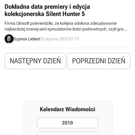
sieciowej.
Dokładna data premiery i edycja
kolekcjonerska Silent Hunter 5
Firma Ubisoft potwierdziła, że kolejna odsłona zdecydowanie
najbardziej znanej serii symulatorów łodzi podwodnych, czyli gra
Silent Hunter 5: Battle of the Atlantic, zostanie wydana 4 marca.
Szymon Liebert
26 stycznia 2010 07:13
Dodatkowo wydawca ujawnił zawartość planowanej edycji
kolekcjonerskiej, która zapewni graczom kilka dodatków, w tym
zestaw specjalnych okrętów.
NASTĘPNY DZIEŃ
POPRZEDNI DZIEŃ
Kalendarz Wiadomości
2010