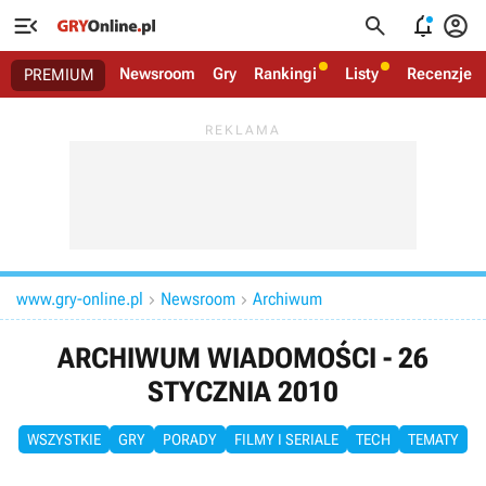




Newsroom
Gry
Rankingi
Listy
Recenzje
PREMIUM
www.gry-online.pl
Newsroom
Archiwum


ARCHIWUM WIADOMOŚCI - 26
STYCZNIA 2010
WSZYSTKIE
GRY
PORADY
FILMY I SERIALE
TECH
TEMATY