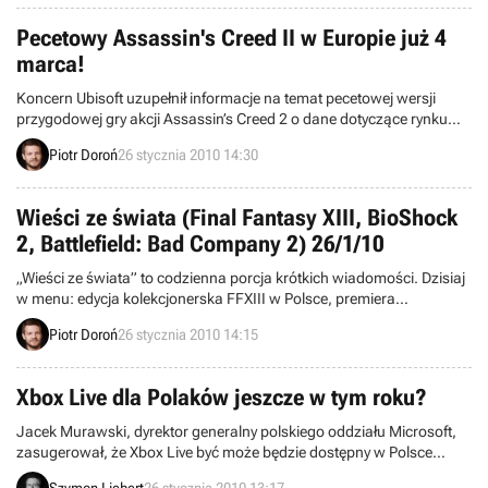
przetestowanej przez nas pudełkowej i oryginalnej grze niestety
takowej opcji po prostu brakuje.
Pecetowy Assassin's Creed II w Europie już 4
marca!
Koncern Ubisoft uzupełnił informacje na temat pecetowej wersji
przygodowej gry akcji Assassin’s Creed 2 o dane dotyczące rynku
europejskiego. Dowiedzieliśmy się w ten sposób, że produkcja trafi
Piotr Doroń
26 stycznia 2010 14:30
do sklepów na Starym Kontynencie 4 marca – aż dwanaście dni
wcześniej, aniżeli w Stanach Zjednoczonych.
Wieści ze świata (Final Fantasy XIII, BioShock
2, Battlefield: Bad Company 2) 26/1/10
„Wieści ze świata” to codzienna porcja krótkich wiadomości. Dzisiaj
w menu: edycja kolekcjonerska FFXIII w Polsce, premiera
rozszerzenia do Grand Ages: Rome, środa w Xbox Live Arcade,
Piotr Doroń
26 stycznia 2010 14:15
nowa gra studia PlatinumGames, I Am Alive z trybem multiplayer i
inne. Zapraszamy do lektury.
Xbox Live dla Polaków jeszcze w tym roku?
Jacek Murawski, dyrektor generalny polskiego oddziału Microsoft,
zasugerował, że Xbox Live być może będzie dostępny w Polsce
jeszcze w tym roku. Chociaż z takiego stanu rzeczy żartowaliśmy na
Szymon Liebert
26 stycznia 2010 13:17