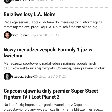
ostatnie Prima Aprilis to tym razem sprawa jest bardziej poważna.
Według Murawskiego, przepytanego przez internautów, negocjacje
na ten temat cały czas trwają.
Burzliwe losy L.A. Noire
Redakcja serwisu Kotaku dotarła do interesujących informacji na
temat tajemniczej produkcji L.A. Noire. Ich źródłem okazał się
użytkownik Twittera o pseudonimie „veracious_shit”, utrzymujący
Piotr Doroń
26 stycznia 2010 11:47
rzekomo bliski kontakt z pracownikami ekipy Team Bondi. Z
przekazanych przez niego wieści wynika, że L.A. Noire w produkcji
znajduje się od 2003 roku.
Nowy menadżer zespołu Formuły 1 już w
kwietniu
Menadżerzy sportowe to nadal jeden z najmniej popularnych
gatunków elektronicznej rozrywki. Co więcej, pełnoprawne produkty
otrzymują regularnie jedynie miłośnicy piłki nożnej. Tym bardziej
Grzegorz Bobrek
26 stycznia 2010 11:27
cieszy decyzja Kalypso Media, która postanowiła spróbować swoich
sił w pracy nad menadżerem poświęconym wyścigom Formuły 1.
Capcom ujawnia daty premier Super Street
Fightera IV i Lost Planet 2
Na japońskiej imprezie zorganizowanej przez Capcom
przedstawiono plany wydawnicze firmy na najbliższe miesiące.