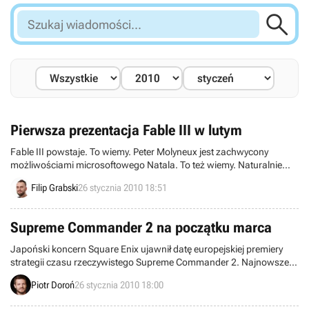

Szukaj
wiadomości...
Pierwsza prezentacja Fable III w lutym
Fable III powstaje. To wiemy. Peter Molyneux jest zachwycony
możliwościami microsoftowego Natala. To też wiemy. Naturalnie
więc – trzecia odsłona serii wykorzystywać będzie „magiczną”
Filip Grabski
26 stycznia 2010 18:51
przystawkę do Xboksa 360. Czy za nieco ponad 2 tygodnie dane
nam będzie zobaczyć, w jaki sposób będzie to przebiegać?
Supreme Commander 2 na początku marca
Japoński koncern Square Enix ujawnił datę europejskiej premiery
strategii czasu rzeczywistego Supreme Commander 2. Najnowsze
dzieło studia deweloperskiego Gas Powered Games trafi na Stary
Piotr Doroń
26 stycznia 2010 18:00
Kontynent 5 marca w wersji na PC oraz 19 marca w odsłonie na
konsolę Xbox 360. Amerykański debiut zaplanowany został