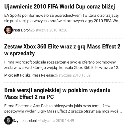
odpowiednio na 2 i 16 marca.
Ujawnienie 2010 FIFA World Cup coraz bliżej
EA Sports poinformowało za pośrednictwem Twittera o zbliżającej
się publikacji pierwszych zrzutów ekranowych z gry 2010 FIFA World
Cup. Zamieszczając wiadomość na łamach popularnego serwisu
Piotr Doroń
26 stycznia 2010 16:20
społecznościowego firma potwierdziła istnienie tejże produkcji, do
tej pory opisywanej wyłącznie nieoficjalnie przez zachodnie sklepy
internetowe.
Zestaw Xbox 360 Elite wraz z grą Mass Effect 2
w sprzedaży
Firma Microsoft ogłosiła rozszerzenie swojej oferty o promocyjny
zestaw, w skład którego wejdą: konsola Xbox 360 Elite wraz ze 120
GB dyskiem twardym, a także najnowszy hit – gra Mass Effect 2.
Microsoft Polska Press Release
26 stycznia 2010 15:02
Brak wersji angielskiej w polskim wydaniu
Mass Effect 2 na PC
Firma Electronic Arts Polska obiecywała jakiś czas temu, że w
pecetowym wydaniu gry Mass Effect 2 gracze otrzymają możliwość
wyboru wersji językowej, w przypadku gdyby komuś nie podobała
Szymon Liebert
26 stycznia 2010 14:49
się krytykowana przez niektórych graczy polonizacja. W