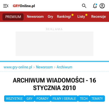




Newsroom
Gry
Rankingi
Listy
Recenzje
PREMIUM
www.gry-online.pl
Newsroom
Archiwum


ARCHIWUM WIADOMOŚCI - 16
STYCZNIA 2010
WSZYSTKIE
GRY
PORADY
FILMY I SERIALE
TECH
TEMATY