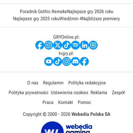
Poradnik Gothic Remake
Najlepsze gry 2026 roku
Najlepsze gry 2025 roku
Wiedźmin 4
Najbliższe premiery
GRYOnline.pl:
tvgry.pl:
O nas
Regulamin
Polityka redakcyjna
Polityka prywatności
Ustawienia cookies
Reklama
Zespół
Praca
Kontakt
Pomoc
Copyright © 2000 -
2026
Webedia Polska SA