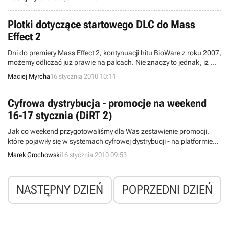
Przedstawiciele Sony zapewnili kilka dni temu, że przed rynkowym
debiutem gry będziemy mogli przetestować jej wersję
demonstracyjną, ale dla spragnionych mrocznych klimatów, twórcy
Plotki dotyczące startowego DLC do Mass
przygotowali coś jeszcze.
Effect 2
Dni do premiery Mass Effect 2, kontynuacji hitu BioWare z roku 2007,
możemy odliczać już prawie na palcach. Nie znaczy to jednak, iż w
temacie wspomnianego tytułu nic więcej nie może nas już zaskoczyć
Maciej Myrcha
16 stycznia 2010 10:11
- wprost przeciwnie. Przykładowo redaktorzy serwisu Joystiq dotarli
do dość ciekawych informacji, najprawdopodobniej ujawnionych
przez pomyłkę w norweskim blogu dotyczącym gier, Dagbladet.
Cyfrowa dystrybucja - promocje na weekend
16-17 stycznia (DiRT 2)
Jak co weekend przygotowaliśmy dla Was zestawienie promocji,
które pojawiły się w systemach cyfrowej dystrybucji - na platformie
Steam oraz w serwisach Good Old Games, Impulse, Direct2Drive i
Marek Grochowski
16 stycznia 2010 09:53
GamersGate. Tym razem wśród tytułów, jakie internetowe sieci
sprzedaży oferują po niższej cenie, znalazły się m.in. DiRT 2 i
Company of Heroes.
NASTĘPNY DZIEŃ
POPRZEDNI DZIEŃ