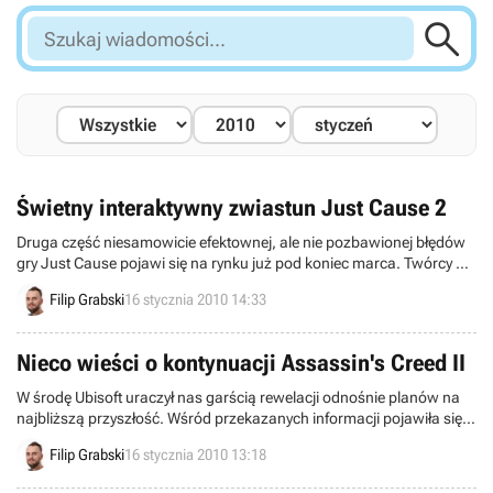

Szukaj
wiadomości...
Świetny interaktywny zwiastun Just Cause 2
Druga część niesamowicie efektownej, ale nie pozbawionej błędów
gry Just Cause pojawi się na rynku już pod koniec marca. Twórcy nie
ustają w próbach odpowiedniego nakręcenia graczy i tym razem
Filip Grabski
16 stycznia 2010 14:33
prezentują coś naprawdę ciekawego.
Nieco wieści o kontynuacji Assassin's Creed II
W środę Ubisoft uraczył nas garścią rewelacji odnośnie planów na
najbliższą przyszłość. Wśród przekazanych informacji pojawiła się
jedna dotycząca kontynuacji serii Assassin's Creed. Dzisiaj możemy
Filip Grabski
16 stycznia 2010 13:18
przekazać Wam nieco więcej na temat gry, która będzie czymś w
rodzaju Assassin's Creed 2,5.