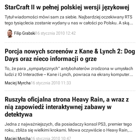
StarCraft II w pełnej polskiej wersji językowej
Tytuł wiadomości mówi sam za siebie. Najbardziej oczekiwany RTS
tego tysiąclecia zostanie wydany u nas w całości po Polsku. A skąd o
tym wiemy? Z informacji umieszczonej na amerykańskiej stronie
Filip Grabski
16 stycznia 2010 12:42
Blizzarda.
Porcja nowych screenów z Kane & Lynch 2: Dog
Days oraz nieco informacji o grze
To, że para „sympatycznych” antybohaterów zrodzona w umysłach
ludzi z IO Interactive – Kane i Lynch, powraca na ekrany komputerów
i konsol, wiadomo od kilku miesięcy. Niestety, twórcy gry nie byli
Maciej Myrcha
16 stycznia 2010 11:33
zbytnio skorzy do zwierzeń, umiejętnie dawkując nam porcje
informacji dotyczących Kane & Lynch 2: Dog Days. Na szczęście
redaktorom serwisu VG247 udało się wziąć na spytki Karstena
Ruszyła oficjalna strona Heavy Rain, a wraz z
Lunda.
nią zapowiedź interaktywnej zabawy w
detektywa
Jedna z najważniejszych, dla posiadaczy konsol PS3, premier tego
roku, zbliża się wielkimi krokami. Mowa oczywiście o Heavy Rain,
kreślonej jako projekt niezwykle wizjonerski i rewolucyjny.
Maciej Myrcha
16 stycznia 2010 10:47