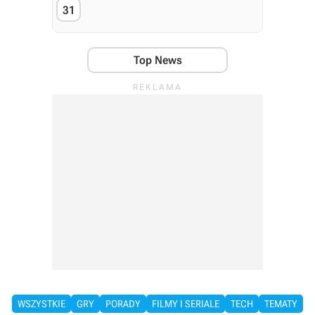
31
Top News
WSZYSTKIE
GRY
PORADY
FILMY I SERIALE
TECH
TEMATY