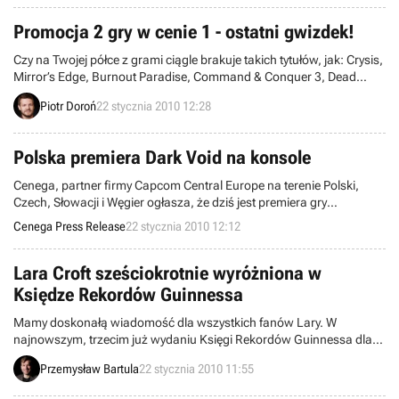
gwiazdy zaskakiwały umiejętnościami i techniką gry!
Promocja 2 gry w cenie 1 - ostatni gwizdek!
Czy na Twojej półce z grami ciągle brakuje takich tytułów, jak: Crysis,
Mirror’s Edge, Burnout Paradise, Command & Conquer 3, Dead
Space, czy Left 4 Dead? Swoją kolekcję możesz ciągle uzupełnić za
Piotr Doroń
22 stycznia 2010 12:28
sprawą specjalnej promocji 2 w cenie 1. Sklep Gry-OnLine oferuje w
jej ramach produkcje należące do serii EA Classic i co najważniejsze,
w przypadku zakupu dwóch pozycji jedną z nich otrzymasz za
Polska premiera Dark Void na konsole
darmo.
Cenega, partner firmy Capcom Central Europe na terenie Polski,
Czech, Słowacji i Węgier ogłasza, że dziś jest premiera gry
dostarczającej ogromne pokłady adrenaliny, szybką akcję w
Cenega Press Release
22 stycznia 2010 12:12
kosmicznym świecie oraz pełną swobodę w eksploracji świata i
walki - Dark Void na Xbox360 i PS3. Dark Void na PC już wkrótce.
Lara Croft sześciokrotnie wyróżniona w
Księdze Rekordów Guinnessa
Mamy doskonałą wiadomość dla wszystkich fanów Lary. W
najnowszym, trzecim już wydaniu Księgi Rekordów Guinnessa dla
graczy, które opublikowane zostało 21 stycznia 2010, panna Croft
Przemysław Bartula
22 stycznia 2010 11:55
okazała się bezkonkurencyjna w aż sześciu kategoriach.