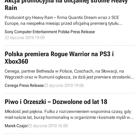
Akcja promocyjna na oficjalnej stronie Heavy
Rain
Producent gry Heavy Rain – firma Quantic Dream wraz z SCE
Europe, na niespełna miesiąc przed oficjalną premierą tytułu
zachęca wszystkich dorosłych do wejścia w tajemniczy, mroczny i
Sony Computer Entertainment Polska Press Release
groźny świat Heavy Rain oraz do przetestowania umiejętności, które
22 stycznia 2010 19:09
będą potrzebne także w trakcie grania w Heavy Rain na
PlayStation®3.
Polska premiera Rogue Warrior na PS3 i
Xbox360
Cenega, partner Bethesda w Polsce, Czechach, na Słowacji, na
Węgrzech oraz w Rumunii ogłasza, że dziś jest premiera strzelanki z
potężnym, otwartym światem - rewelacyjnej gry na PS3 i Xbox360 –
Cenega Press Release
22 stycznia 2010 19:06
Rogue Warrior.
Piwo i Orzeszki – Dozwolone od lat 18
Młodość jest piękna. Fulko z rozrzewnieniem wspomina czasy, gdy
miał naście lat, burzę hormonalną w organizmie i kosmate myśli w
głowie. Czasy, gdy znajome dziewczyny przestały być głupimi,
Marek Czajor
22 stycznia 2010 16:00
nadającymi się tylko do podkładania nóg i szarpania za warkocze
kozami, a stały się atrakcyjnymi laskami.