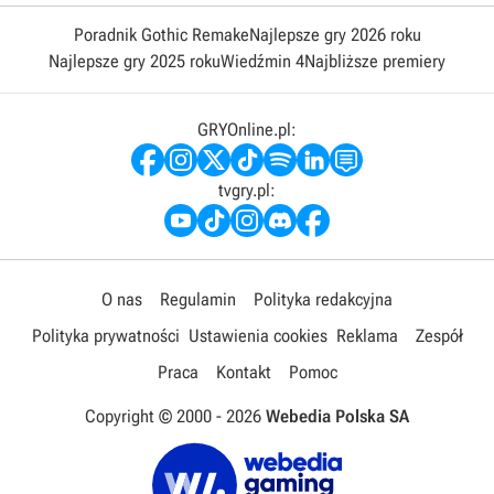
Poradnik Gothic Remake
Najlepsze gry 2026 roku
Najlepsze gry 2025 roku
Wiedźmin 4
Najbliższe premiery
GRYOnline.pl:
tvgry.pl:
O nas
Regulamin
Polityka redakcyjna
Polityka prywatności
Ustawienia cookies
Reklama
Zespół
Praca
Kontakt
Pomoc
Copyright © 2000 -
2026
Webedia Polska SA