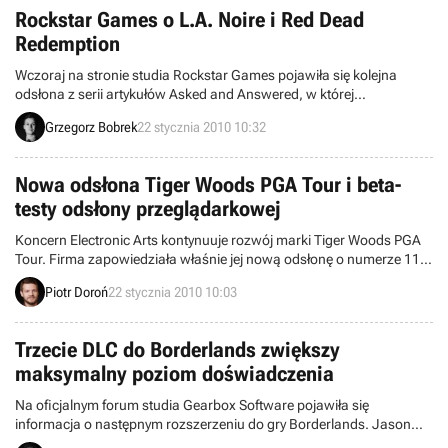
Rockstar Games o L.A. Noire i Red Dead
Redemption
Wczoraj na stronie studia Rockstar Games pojawiła się kolejna
odsłona z serii artykułów Asked and Answered, w której
przedstawiciele dewelopera odpowiadają na pytania graczy.
Grzegorz Bobrek
22 stycznia 2010 10:32
Nowa odsłona Tiger Woods PGA Tour i beta-
testy odsłony przeglądarkowej
Koncern Electronic Arts kontynuuje rozwój marki Tiger Woods PGA
Tour. Firma zapowiedziała właśnie jej nową odsłonę o numerze 11,
a także uruchomiła zgodnie z oczekiwaniami betę
Piotr Doroń
22 stycznia 2010 10:03
przeglądarkowego Tiger Woods PGA Tour Online.
Trzecie DLC do Borderlands zwiększy
maksymalny poziom doświadczenia
Na oficjalnym forum studia Gearbox Software pojawiła się
informacja o następnym rozszerzeniu do gry Borderlands. Jason
"haTts" Reiss, jeden z pracowników dewelopera, przekazał, że