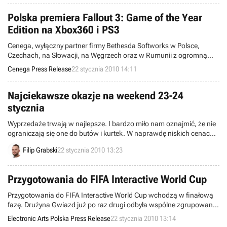
Online i inne. Zapraszamy do lektury.
Polska premiera Fallout 3: Game of the Year
Edition na Xbox360 i PS3
Cenega, wyłączny partner firmy Bethesda Softworks w Polsce,
Czechach, na Słowacji, na Węgrzech oraz w Rumunii z ogromną
przyjemnością ogłasza, że dziś jest premiera rewelacyjnej edycji gry
Cenega Press Release
22 stycznia 2010 14:11
Fallout 3 na Xbox360 i PS3. Fallout 3 Game of the Year Edition
zawiera grę Fallout 3 i pięć dodatków!
Najciekawsze okazje na weekend 23-24
stycznia
Wyprzedaże trwają w najlepsze. I bardzo miło nam oznajmić, że nie
ograniczają się one do butów i kurtek. W naprawdę niskich cenach
można kupić niemałą liczbę dobrych gier i konsol. Zapraszamy do
Filip Grabski
22 stycznia 2010 13:23
zapoznania się z najciekawszymi ofertami dla graczy z tego
tygodnia.
Przygotowania do FIFA Interactive World Cup
Przygotowania do FIFA Interactive World Cup wchodzą w finałową
fazę. Drużyna Gwiazd już po raz drugi odbyła wspólne zgrupowanie
przygotowujące przed meczem z Legią Warszawa. Miesiąc
Electronic Arts Polska Press Release
22 stycznia 2010 13:14
treningów przyniósł efekty – podczas wczorajszych rozgrywek