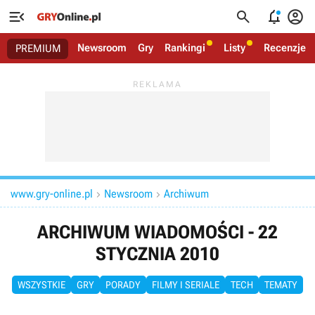




Newsroom
Gry
Rankingi
Listy
Recenzje
PREMIUM
www.gry-online.pl
Newsroom
Archiwum


ARCHIWUM WIADOMOŚCI - 22
STYCZNIA 2010
WSZYSTKIE
GRY
PORADY
FILMY I SERIALE
TECH
TEMATY