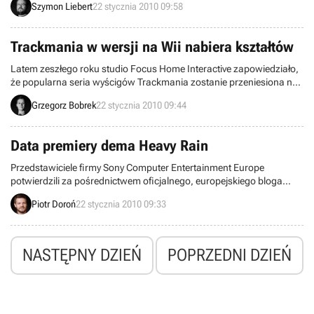
Szymon Liebert
22 stycznia 2010 09:58
będzie to największa porcja DLC w historii tytułu, dodatkowo oparta
na sugestiach samych graczy. Czego chcieli fani produkcji?
Oczywiście zwiększenia maksymalnego poziomu doświadczenia.
Trackmania w wersji na Wii nabiera kształtów
Latem zeszłego roku studio Focus Home Interactive zapowiedziało,
że popularna seria wyścigów Trackmania zostanie przeniesiona na
konsolę Nintendo Wii. Dotychczas, cykl w wersji na komputery
Grzegorz Bobrek
22 stycznia 2010 09:44
osobiste okazał się wielkim hitem.
Data premiery dema Heavy Rain
Przedstawiciele firmy Sony Computer Entertainment Europe
potwierdzili za pośrednictwem oficjalnego, europejskiego bloga
PlayStation, że demo przygodówki Heavy Rain trafi do oferty
Piotr Doroń
22 stycznia 2010 09:33
PlayStation Network przed premierą pełnej wersji gry.
NASTĘPNY DZIEŃ
POPRZEDNI DZIEŃ