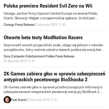
Polska premiera Resident Evil Zero na Wii
Cenega, partner firmy Capcom Central Europe na terenie Polski,
Czech, Słowacji i Węgier z przyjemnością ogłasza, że dziś jest
premiera rewelacyjnej gry na Wii - Resident Evil Zero, gdzie czekają
Cenega Press Release
22 stycznia 2010 11:43
na Ciebie hordy kreatur do pokonania!
Otwarte beta testy ModNation Racers
Doprowadź swoich przyjaciół do szału, stając się jednym z niewielu
szczęśliwców, który weźmie udział w testach publicznej wersji beta
gry ModNation Racers.
Sony Computer Entertainment Polska Press Release
22 stycznia 2010 11:41
2K Games zabiera głos w sprawie zabezpieczeń
antypirackich pecetowego BioShocka 2
2K Games zabrało głos w sprawie przedwczorajszych informacji o
zabezpieczeniach antypirackich pecetowej wersji gry BioShock 2
oraz wsparciu Games for Windows LIVE. Przedstawiciele firmy
Piotr Doroń
22 stycznia 2010 11:37
oznajmili, że zostały one źle zrozumiane.