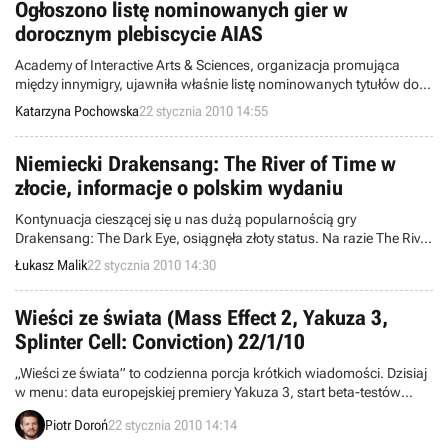
Ogłoszono listę nominowanych gier w
dorocznym plebiscycie AIAS
Academy of Interactive Arts & Sciences, organizacja promująca
między innymigry, ujawniła właśnie listę nominowanych tytułów do
trzynastej edycji przyznawanych co roku nagród Interactive
Katarzyna Pochowska
22 stycznia 2010 14:55
Achievement Awards.
Niemiecki Drakensang: The River of Time w
złocie, informacje o polskim wydaniu
Kontynuacja cieszącej się u nas dużą popularnością gry
Drakensang: The Dark Eye, osiągnęła złoty status. Na razie The River
of Time trafi tylko na niemieckie półki sklepowe.
Łukasz Malik
22 stycznia 2010 14:30
Wieści ze świata (Mass Effect 2, Yakuza 3,
Splinter Cell: Conviction) 22/1/10
„Wieści ze świata” to codzienna porcja krótkich wiadomości. Dzisiaj
w menu: data europejskiej premiery Yakuza 3, start beta-testów
ModNation Racers, stopień ukończenia Halo: Reach, tajemnicza
Piotr Doroń
22 stycznia 2010 14:14
produkcja Capcom, darmowy weekend w The Lord of the Rings