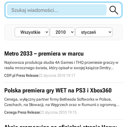

Szukaj
wiadomości...
Metro 2033 – premiera w marcu
Najnowsza produkcja studia 4A Games i THQ przeniesie graczy w
realia mrocznego świata, który opisał w swojej książce Dmitry
Glukhovsky.
CDP.pl Press Release
22 stycznia 2010 19:17
Polska premiera gry WET na PS3 i Xbox360
Cenega, wyłączny partner firmy Bethesda Softworks w Polsce,
Czechach, na Słowacji, na Węgrzech oraz w Rumunii z ogromną
przyjemnością ogłasza, że dziś jest premiera rewelacyjnej strzelanki
Cenega Press Release
22 stycznia 2010 19:15
z ironicznym humorem - gry WET na Xbox360 i PS3!