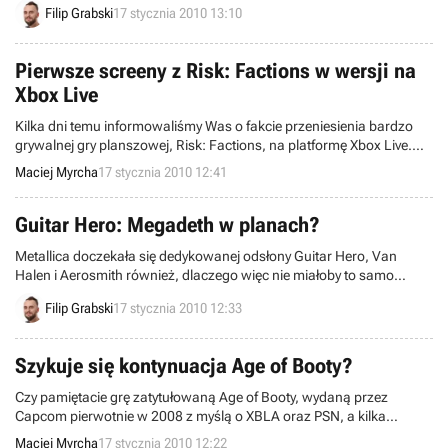
Filip Grabski
17 stycznia 2010 13:10
uznanie i szacunek.
Pierwsze screeny z Risk: Factions w wersji na
Xbox Live
Kilka dni temu informowaliśmy Was o fakcie przeniesienia bardzo
grywalnej gry planszowej, Risk: Factions, na platformę Xbox Live.
Electronic Arts, wydawca wspomnianego tytułu, podtrzymując
Maciej Myrcha
17 stycznia 2010 12:41
zainteresowanie ewentualnych chętnych do zdobycia dominacji nad
światem, opublikował właśnie pierwsze screeny ze wspomnianej
produkcji.
Guitar Hero: Megadeth w planach?
Metallica doczekała się dedykowanej odsłony Guitar Hero, Van
Halen i Aerosmith również, dlaczego więc nie miałoby to samo
spotkać innego wielkiego kwartetu? Frontman thrashowego zespołu
Filip Grabski
17 stycznia 2010 12:33
Megadeth rzucił nieco światła na ewentualną kolaborację jego grupy
z firmą Activision.
Szykuje się kontynuacja Age of Booty?
Czy pamiętacie grę zatytułowaną Age of Booty, wydaną przez
Capcom pierwotnie w 2008 z myślą o XBLA oraz PSN, a kilka
miesięcy później przeniesioną na PeCety? Wszystko wskazuje na to,
Maciej Myrcha
17 stycznia 2010 12:22