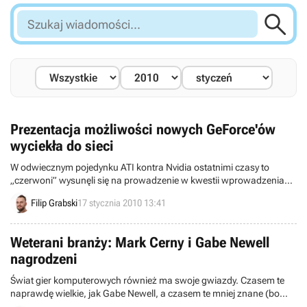

Szukaj
wiadomości...
Prezentacja możliwości nowych GeForce'ów
wyciekła do sieci
W odwiecznym pojedynku ATI kontra Nvidia ostatnimi czasy to
„czerwoni” wysunęli się na prowadzenie w kwestii wprowadzenia
DX11 i pokazania najszybszej obecnie karty na rynku. Teraz „zieloni”
Filip Grabski
17 stycznia 2010 13:41
zamierzają pokazać odpowiedź na najmocniejsze Radeony –
procesory GeForce z serii 300. Dzisiaj możemy podejrzeć, cóż
takiego one potrafią.
Weterani branży: Mark Cerny i Gabe Newell
nagrodzeni
Świat gier komputerowych również ma swoje gwiazdy. Czasem te
naprawdę wielkie, jak Gabe Newell, a czasem te mniej znane (bo
działające za kulisami) jak Mark Cerny. I oni również zasługują na