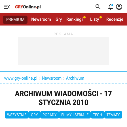




Newsroom
Gry
Rankingi
Listy
Recenzje
PREMIUM
www.gry-online.pl
Newsroom
Archiwum


ARCHIWUM WIADOMOŚCI - 17
STYCZNIA 2010
WSZYSTKIE
GRY
PORADY
FILMY I SERIALE
TECH
TEMATY