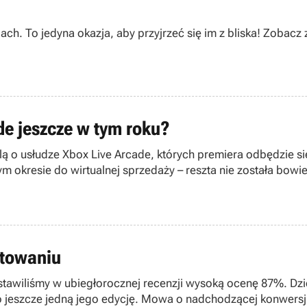
To jedyna okazja, aby przyjrzeć się im z bliska! Zobacz zje
ade jeszcze w tym roku?
ślą o usłudze Xbox Live Arcade, których premiera odbędzie 
 tym okresie do wirtualnej sprzedaży – reszta nie została bow
otowaniu
ystawiliśmy w ubiegłorocznej recenzji wysoką ocenę 87%. D
no jeszcze jedną jego edycję. Mowa o nadchodzącej konwersj