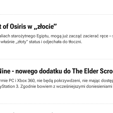
of Osiris w „złocie”
liach starożytnego Egiptu, mogą już zacząć zacierać ręce – s
łaśnie „złoty” status i odjechała do tłoczni.
Nine - nowego dodatku do The Elder Scrol
latformie PC i Xbox 360, nie będą pokrzywdzeni, nie mając d
layStation 3. Zgodnie bowiem z wcześniejszymi doniesieniami