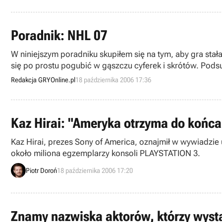
Poradnik: NHL 07
W niniejszym poradniku skupiłem się na tym, aby gra sta
się po prostu pogubić w gąszczu cyferek i skrótów. Pods
Redakcja GRYOnline.pl
18 października 2006 17:36
Kaz Hirai: "Ameryka otrzyma do końca
Kaz Hirai, prezes Sony of America, oznajmił w wywiadzi
około miliona egzemplarzy konsoli PLAYSTATION 3.
Piotr Doroń
18 października 2006 17:20
Znamy nazwiska aktorów, którzy wys