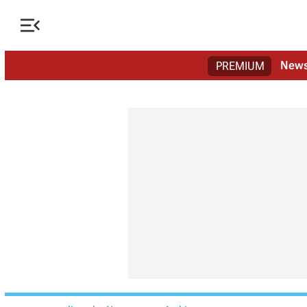

New
PREMIUM