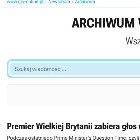
www.gry-online.pl
Newsroom
Archiwum


ARCHIWUM W
Wsz
Szukaj
wiadomości...
Premier Wielkiej Brytanii zabiera głos
Podczas ostatniego Prime Minister's Question Time, czyl