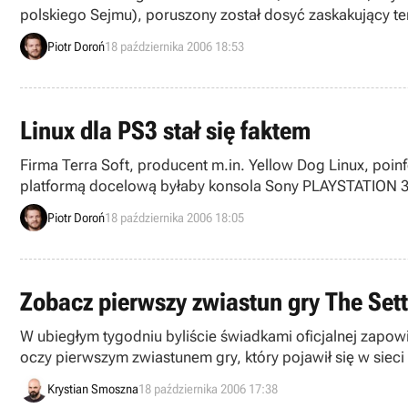
polskiego Sejmu), poruszony został dosyć zaskakujący tem
Canem Edit, znanej również pod tytułem Bully.
Piotr Doroń
18 października 2006 18:53
Linux dla PS3 stał się faktem
Firma Terra Soft, producent m.in. Yellow Dog Linux, po
platformą docelową byłaby konsola Sony PLAYSTATION 3.
Piotr Doroń
18 października 2006 18:05
Zobacz pierwszy zwiastun gry The Sett
W ubiegłym tygodniu byliście świadkami oficjalnej zapowi
oczy pierwszym zwiastunem gry, który pojawił się w siec
Krystian Smoszna
18 października 2006 17:38