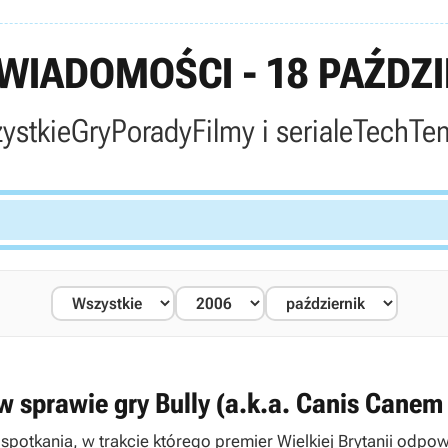
IADOMOŚCI - 18 PAŹDZI
ystkie
Gry
Porady
Filmy i seriale
Tech
Te
 w sprawie gry Bully (a.k.a. Canis Canem 
i spotkania, w trakcie którego premier Wielkiej Brytanii od