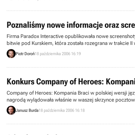
Poznaliśmy nowe informacje oraz scre
Firma Paradox Interactive opublikowała nowe screenshoty, 
bitwie pod Kurskiem, która została rozegrana w trakcie I
Nival Interactive oraz N-Game Studios.
Piotr Doroń
18 października 2006 16:19
Konkurs Company of Heroes: Kompania 
Company of Heroes: Kompania Braci w polskiej wersji jęz
nagrodą wylądowała właśnie w waszej skrzynce pocztowej,
Janusz Burda
18 października 2006 16:18