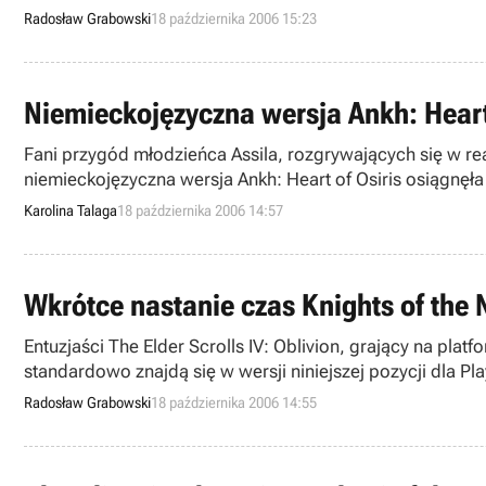
Portable.
Radosław Grabowski
18 października 2006 15:23
Niemieckojęzyczna wersja Ankh: Heart 
Fani przygód młodzieńca Assila, rozgrywających się w rea
niemieckojęzyczna wersja Ankh: Heart of Osiris osiągnęła w
Karolina Talaga
18 października 2006 14:57
Wkrótce nastanie czas Knights of the 
Entuzjaści The Elder Scrolls IV: Oblivion, grający na p
standardowo znajdą się w wersji niniejszej pozycji dla P
rozszerzenie, noszące nazwę Knights of the Nine.
Radosław Grabowski
18 października 2006 14:55