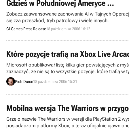
Gdzieś w Południowej Ameryce …
Zobacz zaawansowane zachowania AI w Tajnych Operacjach. 
się zza przeszkód, tryb patrolowy i wiele innych.
CI Games Press Release
18 października 2006 16:12
Które pozycje trafią na Xbox Live Arc
Microsoft opublikował listę kilku gier powstających z my
zaznaczyć, że nie są to wszystkie pozycje, które trafią w
Piotr Doroń
18 października 2006 15:31
Mobilna wersja The Warriors w przyg
Grze o nazwie The Warriors w wersji dla PlayStation 2 w
posiadaczom platformy Xbox, a teraz oficjalnie ujawnio