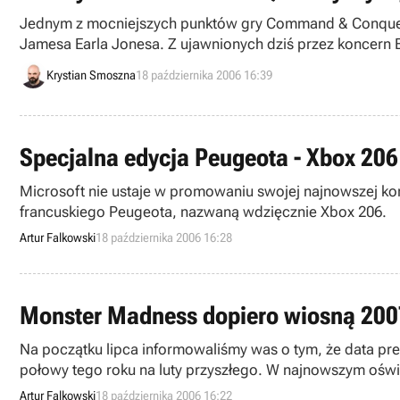
Jednym z mocniejszych punktów gry Command & Conquer: 
Jamesa Earla Jonesa. Z ujawnionych dziś przez koncern E
nie zabraknie.
Krystian Smoszna
18 października 2006 16:39
Specjalna edycja Peugeota - Xbox 206
Microsoft nie ustaje w promowaniu swojej najnowszej ko
francuskiego Peugeota, nazwaną wdzięcznie Xbox 206.
Artur Falkowski
18 października 2006 16:28
Monster Madness dopiero wiosną 200
Na początku lipca informowaliśmy was o tym, że data prem
połowy tego roku na luty przyszłego. W najnowszym oświ
Artur Falkowski
18 października 2006 16:22