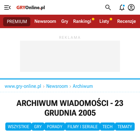




Newsroom
Gry
Rankingi
Listy
Recenzje
PREMIUM
www.gry-online.pl
Newsroom
Archiwum


ARCHIWUM WIADOMOŚCI - 23
GRUDNIA 2005
WSZYSTKIE
GRY
PORADY
FILMY I SERIALE
TECH
TEMATY