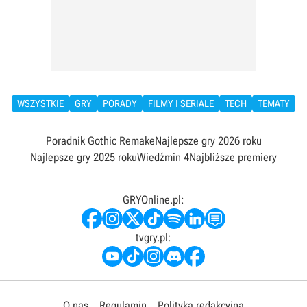
WSZYSTKIE
GRY
PORADY
FILMY I SERIALE
TECH
TEMATY
Poradnik Gothic Remake
Najlepsze gry 2026 roku
Najlepsze gry 2025 roku
Wiedźmin 4
Najbliższe premiery
GRYOnline.pl:
tvgry.pl:
O nas
Regulamin
Polityka redakcyjna