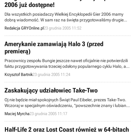
2006 już dostępne!
Dla wszystkich posiadaczy Wielkiej Encyklopedii Gier 2006 mamy
dobrą wiadomość. W sam raz na święta przygotowaliśmy drugie
uaktualnienie, wzbogaci ono Encyklopedię o kilkaset nowych gier i
Redakcja GRYOnline.pl
23 grudnia 2005 11:52
kodów oraz kilkadziesiąt trainerów. Obok nowych i
zaktualizowanych wpisów encyklopedycznych, znajdziecie w nim
najświeższe filmy, galerie oraz artykuły. Nie zabrakło oczywiście
Amerykanie zamawiają Halo 3 (przed
doskonałych poradników.
premierą)
Pracownicy zespołu Bungie jeszcze nawet oficjalnie nie potwierdzili
faktu przygotowywania trzeciej odsłony popularnego cyklu Halo, a
tymczasem niektóre sklepy w Stanach Zjednoczonych już teraz
Krzysztof Bartnik
23 grudnia 2005 11:24
rozpoczęły kampanię reklamową, której głównym celem jest
skłonienie klientów do złożenia przedpremierowych zamówień na tę
grę.
Zaskakujący udziałowiec Take-Two
Oj nie będzie miał spokojnych Świąt Paul Eibeler, prezes Take-Two.
Wczoraj w specjalnym oświadczeniu, "powszechnie znany i lubiany"
adwokat, pan Jack Thompson, poinformował o fakcie zakupu akcji
Maciej Myrcha
23 grudnia 2005 11:17
wspomnianej firmy, co czyni go jej udziałowcem. Oczywiście, nie
uczynił tego z chęci zarobienia pieniędzy ale po to aby "rozłożyć"
Take-Two od środka.
Half-Life 2 oraz Lost Coast również w 64-bitach