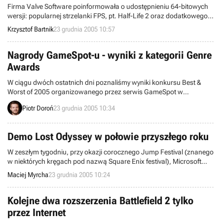
Firma Valve Software poinformowała o udostępnieniu 64-bitowych
wersji: popularnej strzelanki FPS, pt. Half-Life 2 oraz dodatkowego
poziomu do owej produkcji, noszącego nazwę Lost Coast. Nowe
Krzysztof Bartnik
23 grudnia 2005 10:57
edycje powstały oczywiście z myślą o graczach używających
procesorów marki AMD Athlon 64 FX.
Nagrody GameSpot-u - wyniki z kategorii Genre
Awards
W ciągu dwóch ostatnich dni poznaliśmy wyniki konkursu Best &
Worst of 2005 organizowanego przez serwis GameSpot w
kategoriach Special Achievements oraz Dubious Honors. Jak dotąd
Piotr Doroń
23 grudnia 2005 10:34
największą ilością nagród może się poszczycić Psychonauts (4).
Dzisiaj prezentujemy Wam nagrodzonych w kategorii Genre Awards.
Demo Lost Odyssey w połowie przyszłego roku
W zeszłym tygodniu, przy okazji corocznego Jump Festival (znanego
w niektórych kręgach pod nazwą Square Enix festival), Microsoft
zaprezentował trailer gry Lost Odyssey, powstającej w studio
Maciej Myrcha
23 grudnia 2005 10:24
Mistwalker. Niestety, ku rozczarowaniu widzów, nie zawierał on
żadnych elementów rozgrywki a jedynie scenki sytuacyjne. Ale nie
martwcie się, grywalne demo jest już w drodze.
Kolejne dwa rozszerzenia Battlefield 2 tylko
przez Internet