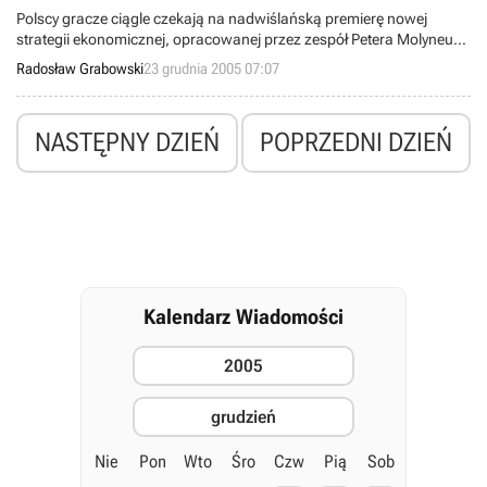
Polscy gracze ciągle czekają na nadwiślańską premierę nowej
strategii ekonomicznej, opracowanej przez zespół Petera Molyneuxa
i nazwanej The Movies. Rodzima firma Licomp Empik Multimedia
Radosław Grabowski
23 grudnia 2005 07:07
całkowicie lokalizuje językowo pecetową wersję niniejszego
produktu i chce rozpocząć sprzedaż w następnym miesiącu.
Tymczasem developerzy przygotowują specjalny prezent dla
NASTĘPNY DZIEŃ
POPRZEDNI DZIEŃ
obecnych i przyszłych posiadaczy gry.
Kalendarz Wiadomości
2005
grudzień
Nie
Pon
Wto
Śro
Czw
Pią
Sob