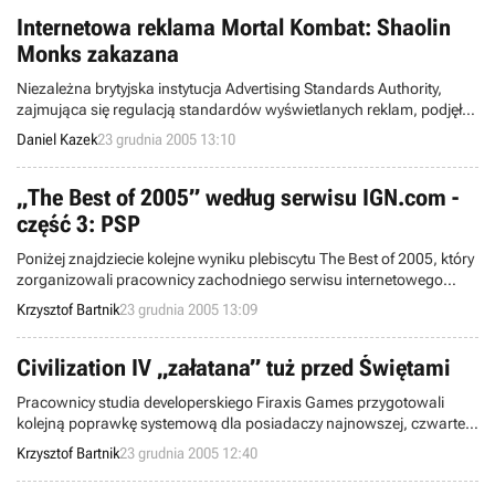
tytułów otrzymaliśmy?”
Internetowa reklama Mortal Kombat: Shaolin
Monks zakazana
Niezależna brytyjska instytucja Advertising Standards Authority,
zajmująca się regulacją standardów wyświetlanych reklam, podjęła
decyzję o zablokowaniu filmu promującego Mortal Kombat: Shaolin
Daniel Kazek
23 grudnia 2005 13:10
Monks. Wyprodukowany obraz powstał wyłącznie z myślą o
internetowej dystrybucji.
„The Best of 2005” według serwisu IGN.com -
część 3: PSP
Poniżej znajdziecie kolejne wyniku plebiscytu The Best of 2005, który
zorganizowali pracownicy zachodniego serwisu internetowego
IGN.com. Do tej pory przedstawiliśmy Wam zwycięzców w kategorii
Krzysztof Bartnik
23 grudnia 2005 13:09
PC oraz PS2, dzisiaj pora na wymienienie wyróżnionych gier (i
developerów) w rankingu dotyczącym konsoli przenośnej
PlayStation Portable.
Civilization IV „załatana” tuż przed Świętami
Pracownicy studia developerskiego Firaxis Games przygotowali
kolejną poprawkę systemową dla posiadaczy najnowszej, czwartej
odsłony cyklu Sid Meier's Civilization. Patch został oznaczony
Krzysztof Bartnik
23 grudnia 2005 12:40
numerem v1.52 i obecnie jest dostępny do pobrania z wyłącznie
poziomu gry (auto update).