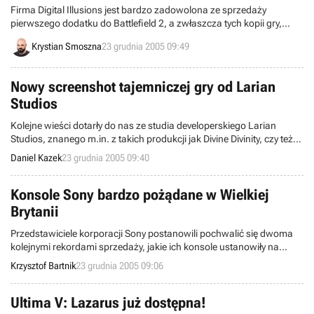
Firma Digital Illusions jest bardzo zadowolona ze sprzedaży
pierwszego dodatku do Battlefield 2, a zwłaszcza tych kopii gry,
które trafiły do klientów za pośrednictwem sieci Internet.
Krystian Smoszna
23 grudnia 2005 09:49
Ukontentowani autorzy popularnej strzelaniny, nie zamierzają
zaprzestać elektronicznej dystrybucji kolejnych rozszerzeń – wręcz
przeciwnie. Jest już pewne, że następne dodatki ukażą się tylko i
Nowy screenshot tajemniczej gry od Larian
wyłącznie w sieci.
Studios
Kolejne wieści dotarły do nas ze studia developerskiego Larian
Studios, znanego m.in. z takich produkcji jak Divine Divinity, czy też
Beyond Divinity. Belgijskie studio udostępniło kolejny screenshot,
Daniel Kazek
23 grudnia 2005 09:40
najprawdopodobniej promujący w dalszym ciągu pozbawioną tytułu
grę z gatunku cRPG.
Konsole Sony bardzo pożądane w Wielkiej
Brytanii
Przedstawiciele korporacji Sony postanowili pochwalić się dwoma
kolejnymi rekordami sprzedaży, jakie ich konsole ustanowiły na
Wyspach Brytyjskich. Pierwsze osiągnięcie dotyczy platformy
Krzysztof Bartnik
23 grudnia 2005 09:06
stacjonarnej PlayStation 2, drugie zaś handhelda PlayStation
Portable.
Ultima V: Lazarus już dostępna!