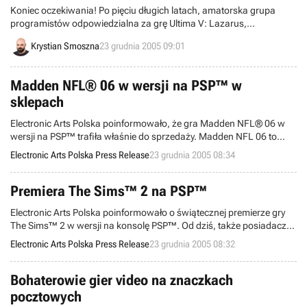
Koniec oczekiwania! Po pięciu długich latach, amatorska grupa
programistów odpowiedzialna za grę Ultima V: Lazarus,
opublikowała wczoraj jej pełną wersję w Internecie.
Krystian Smoszna
23 grudnia 2005 09:01
Madden NFL® 06 w wersji na PSP™ w
sklepach
Electronic Arts Polska poinformowało, że gra Madden NFL® 06 w
wersji na PSP™ trafiła właśnie do sprzedaży. Madden NFL 06 to
szesnasta odsłona interaktywnych rozgrywek zawodowej ligi futbolu
Electronic Arts Polska Press Release
23 grudnia 2005 08:34
amerykańskiego. Nowa gra oferuje m.in. ulepszone zagrania
ofensywne i usprawniony system wykonywania podań. Na uwagę
zasługuje także niesamowity tryb NFL Superstar, dzięki któremu
Premiera The Sims™ 2 na PSP™
można poznać życie gwiazd NFL.
Electronic Arts Polska poinformowało o świątecznej premierze gry
The Sims™ 2 w wersji na konsolę PSP™. Od dziś, także posiadacze
przenośnej platformy do gier firmy Sony mogą decydować o losach
Electronic Arts Polska Press Release
23 grudnia 2005 08:32
swoich ulubieńców... zawsze i wszędzie!
Bohaterowie gier video na znaczkach
pocztowych