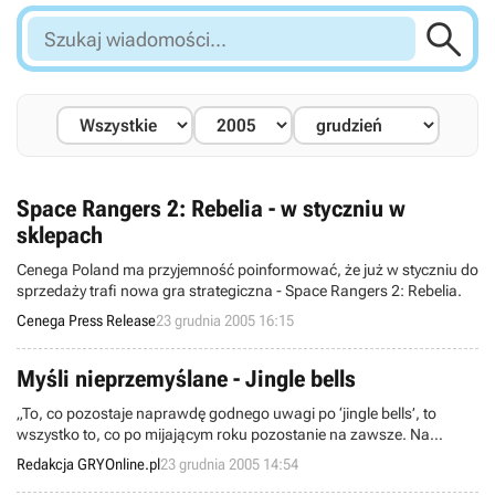

Szukaj
wiadomości...
Space Rangers 2: Rebelia - w styczniu w
sklepach
Cenega Poland ma przyjemność poinformować, że już w styczniu do
sprzedaży trafi nowa gra strategiczna - Space Rangers 2: Rebelia.
Cenega Press Release
23 grudnia 2005 16:15
Myśli nieprzemyślane - Jingle bells
„To, co pozostaje naprawdę godnego uwagi po ‘jingle bells’, to
wszystko to, co po mijającym roku pozostanie na zawsze. Na
naszym poletku będą to gry, do których będziemy wracać przez lata.
Redakcja GRYOnline.pl
23 grudnia 2005 14:54
Hity. Jingle bells, jingle bells! Ale czy wiele takich ponadczasowych