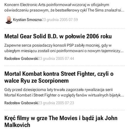
Koncern Electronic Arts poinformował wczoraj w oficjalnym
oświadczeniu prasowym, że bestsellerowy cykl The Sims znalazł się
wśród dziewięciu innych tytułów rozrywkowych, jakie francuska
Krystian Smoszna
23 grudnia 2005 07:59
poczta uhonorowała w serii kolekcjonerskich znaczków.
Metal Gear Solid B.D. w połowie 2006 roku
Zapewne serca posiadaczy konsoli PSP zabiły mocniej, gdy w
ubiegłym miesiącu zostali oni poinformowani o nowym tajemniczym
projekcie, realizowanym przez ekipę Hideo Kojimy. Dziś wiemy już
Radosław Grabowski
23 grudnia 2005 07:44
nieco więcej w tej materii i chcielibyśmy podzielić się świeżymi
danymi z Szanownymi Czytelnikami.
Mortal Kombat kontra Street Fighter, czyli o
walce Ryu ze Scorpionem
Gdy przed dziesięcioma laty trwała zagorzała rywalizacja serii
Mortal Kombat i Street Fighter o względy fanów wirtualnych bijatyk,
każda z marek prezentowała zupełnie inny styl graficzny.
Radosław Grabowski
23 grudnia 2005 07:23
„Śmiertelna Walka” ukazywała cyfrowo obrobione sylwetki aktorów,
natomiast „Uliczny Wojownik” demonstrował postaci rysunkowe.
Pewnemu zdolnemu Internaucie o pseudonimie Proxicide udało się
Kręć filmy w grze The Movies i bądź jak John
połączyć świat MK i SF.
Malkovich