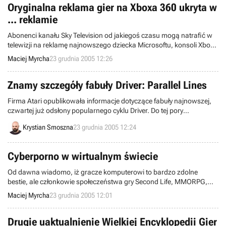
Oryginalna reklama gier na Xboxa 360 ukryta w
... reklamie
Abonenci kanału Sky Television od jakiegoś czasu mogą natrafić w
telewizji na reklamę najnowszego dziecka Microsoftu, konsoli Xbox
360. Jednak oglądając ją, mogą nawet nie domyślać się, iż posiada
Maciej Myrcha
23 grudnia 2005 12:26
ona drugie dno, a konkretnie drugą reklamę ukrytą w swoich
wnętrzach - prostą mini grę.
Znamy szczegóły fabuły Driver: Parallel Lines
Firma Atari opublikowała informacje dotyczące fabuły najnowszej,
czwartej już odsłony popularnego cyklu Driver. Do tej pory
wiedzieliśmy, że akcja gry przeniesie się na w lata siedemdziesiąte
Krystian Smoszna
23 grudnia 2005 12:24
ubiegłego stulecia. Jak się wczoraj okazało, to tylko część
opowieści, jaką zamierzają nam zaprezentować autorzy programu.
Cyberporno w wirtualnym świecie
Od dawna wiadomo, iż gracze komputerowi to bardzo zdolne
bestie, ale członkowie społeczeństwa gry Second Life, MMORPG,
który stara się zbliżyć jak najbardziej do rzeczywistości, przeszli już
Maciej Myrcha
23 grudnia 2005 12:01
sami siebie. Otóż postanowili oni wydawać w świecie gry magazyn
pornograficzny o nazwie Sluster.
Drugie uaktualnienie Wielkiej Encyklopedii Gier