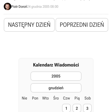
nominowane do miana Najlepszej Gry Roku w konkursie Best &
Piotr Doroń
24 grudnia 2005 08:00
Worst of 2005 organizowanym przez GameSpot – jeden z
największych growych serwisów internetowych.
NASTĘPNY DZIEŃ
POPRZEDNI DZIEŃ
Kalendarz Wiadomości
2005
grudzień
Nie
Pon
Wto
Śro
Czw
Pią
Sob
1
2
3