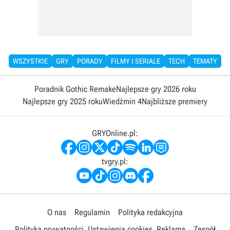
WSZYSTKIE
GRY
PORADY
FILMY I SERIALE
TECH
TEMATY
Poradnik Gothic Remake
Najlepsze gry 2026 roku
Najlepsze gry 2025 roku
Wiedźmin 4
Najbliższe premiery
GRYOnline.pl:
tvgry.pl:
O nas
Regulamin
Polityka redakcyjna
Polityka prywatności
Ustawienia cookies
Reklama
Zespół