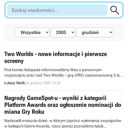

Szukaj
wiadomości...
Two Worlds - nowe informacje i pierwsze
screeny
Pod koniec listopada informowaliśmy Was o ponownym
rozpoczęciu prac nad Two Worlds – grą cPRG zaanonsowaną 5 lat
temu przez TopWare. Wczoraj korporacja Zuxeez udostępniła nowe
Łukasz Malik
24 grudnia 2005 14:26
informacje. Gra powstaje w Krakowskim studiu Reality Pump, a nie
w Metropolis jak spekulowano wcześniej. Nowy developer to nie
jedyna zmiana w stosunku do założeń sprzed lat.
Nagrody GameSpot-u - wyniki z kategorii
Platform Awards oraz ogłoszenie nominacji do
miana Gry Roku
Nadszedł wreszcie dzień, w którym (oprócz wyłonienia zwycięzców
w kategorii Genre Awards, rzecz jasna) poznaliśmy tytuły