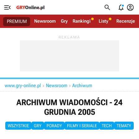




Newsroom
Gry
Rankingi
Listy
Recenzje
PREMIUM
www.gry-online.pl
Newsroom
Archiwum


ARCHIWUM WIADOMOŚCI - 24
GRUDNIA 2005
WSZYSTKIE
GRY
PORADY
FILMY I SERIALE
TECH
TEMATY