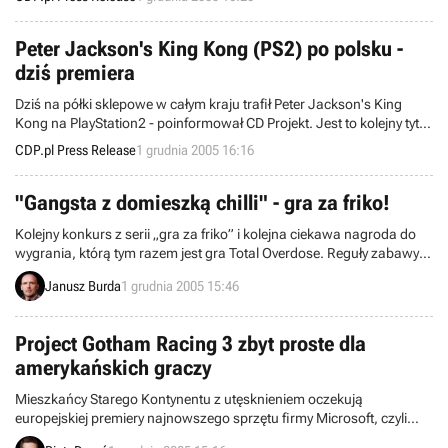
Peter Jackson's King Kong (PS2) po polsku -
dziś premiera
Dziś na półki sklepowe w całym kraju trafił Peter Jackson's King
Kong na PlayStation2 - poinformował CD Projekt. Jest to kolejny tytuł
konsolowy wydany przez CD Projekt w polskiej profesjonalnej wersji
CDP.pl Press Release
1 grudnia 2005 16:16
językowej.
"Gangsta z domieszką chilli" - gra za friko!
Kolejny konkurs z serii „gra za friko” i kolejna ciekawa nagroda do
wygrania, którą tym razem jest gra Total Overdose. Reguły zabawy
wciąż te same – jeden mail i odrobina szczęścia wystarczą, aby
Janusz Burda
1 grudnia 2005 15:46
przesyłka z nagrodą trafiła właśnie do was.
Project Gotham Racing 3 zbyt proste dla
amerykańskich graczy
Mieszkańcy Starego Kontynentu z utęsknieniem oczekują
europejskiej premiery najnowszego sprzętu firmy Microsoft, czyli
Xboxa 360. Do rozpoczęcia tego wydarzenia pozostało jeszcze tylko