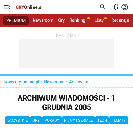




Newsroom
Gry
Rankingi
Listy
Recenzje
PREMIUM
www.gry-online.pl
Newsroom
Archiwum


ARCHIWUM WIADOMOŚCI - 1
GRUDNIA 2005
WSZYSTKIE
GRY
PORADY
FILMY I SERIALE
TECH
TEMATY