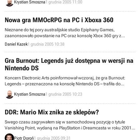
Krystian Smoszna
1 grudnia 2005 11:00
Brytyjczyków specjalną ankietę...
Nowa gra MMOcRPG na PC i Xboxa 360
Nieznane do tej pory australijskie studio Epiphany Games,
zaanonsowało powstanie na PC oraz konsolę Xbox 360 gry z
gatunku MMOcRPG. Niestety, firma była bardzo powściągliwa w
Daniel Kazek
1 grudnia 2005 10:38
swojej wypowiedzi, nie zdradzając nawet tytułu programu.
Nietrudno było jednak ustalić kilka faktów.
Gra Burnout: Legends już dostępna w wersji na
Nintendo DS
Koncern Electronic Arts poinformował wczoraj, że gra Burnout:
Legends – przeznaczona na konsolę Nintendo DS – trafiła do
amerykańskich sklepów. Pierwsza wersja programu, stworzona z
Krystian Smoszna
1 grudnia 2005 10:23
myślą o użytkownikach PSP, gości na tamtejszym rynku od 13
września bieżącego roku.
DDR: Mario Mix znika ze sklepów?
Swego czasu zagrywałem się w samochodową pozycję o tytule
Vanishing Point, wydaną na PlayStation i Dreamcasta w roku 2001.
Niby nic szczególnego, ale wciągnęła mnie na jakiś czas. Dlaczego
Piotr Doroń
1 grudnia 2005 09:31
wspomniałem o niej akurat teraz? Ponieważ wiąże się z nią niejako