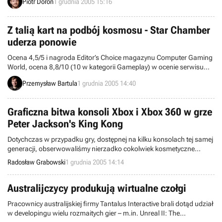
Piotr Doroń
1 grudnia 2005 15:16
kilkanaście godzin. Tymczasem z Ameryki, w której premiera miała
miejsce 22 listopada, docierają do nas niepokojące wieści.
Z talią kart na podbój kosmosu - Star Chamber
uderza ponowie
Ocena 4,5/5 i nagroda Editor’s Choice magazynu Computer Gaming
World, ocena 8,8/10 (10 w kategorii Gameplay) w ocenie serwisu
GameSpot – oto czym może poszczycić gwiezdna gra strategiczna z
Przemysław Bartula
1 grudnia 2005 14:40
roku 2003 pt. Star Chamber. Piszę o tym, ponieważ wczoraj firma
Matrix Games wraz z zespołem Worlds Apart Productions wypuściła
informacje dotyczące wydania Star Chamber: The Harbinger Saga,
Graficzna bitwa konsoli Xbox i Xbox 360 w grze
czyli unowocześnionej edycji pierwotnej gry.
Peter Jackson's King Kong
Dotychczas w przypadku gry, dostępnej na kilku konsolach tej samej
generacji, obserwowaliśmy nierzadko cokolwiek kosmetyczne
różnice pomiędzy poszczególnymi wersjami. Jednak przykładowo
Radosław Grabowski
1 grudnia 2005 14:14
taka pozycja, jak Peter Jackson’s King Kong, obecna jest zarówno
na platformie Xbox, jak i Xbox 360. Redakcja internetowego serwisu
GamesFirst! postanowiła zbadać temat graficznej odmienności obu
Australijczycy produkują wirtualne czołgi
edycji.
Pracownicy australijskiej firmy Tantalus Interactive brali dotąd udział
w developingu wielu rozmaitych gier – m.in. Unreal II: The