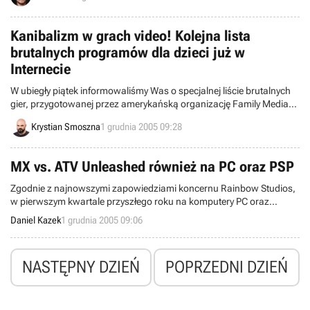
gra, która jest bohaterką tejże wiadomości. Obie mają coś
wspólnego ze... znikaniem.
Kanibalizm w grach video! Kolejna lista
brutalnych programów dla dzieci już w
Internecie
W ubiegły piątek informowaliśmy Was o specjalnej liście brutalnych
gier, przygotowanej przez amerykańską organizację Family Media
Guide. Swoimi odkryciami w temacie przemocy postanowiła
Krystian Smoszna
1 grudnia 2005 09:28
podzielić się także Narodowa Instytucja ds. Mediów i Rodziny
(National Institute on Media and the Family) – oczywiście rezydująca
w Stanach Zjednoczonych.
MX vs. ATV Unleashed również na PC oraz PSP
Zgodnie z najnowszymi zapowiedziami koncernu Rainbow Studios,
w pierwszym kwartale przyszłego roku na komputery PC oraz
konsolę Playstation Portable trafi MX vs. ATV Unleashed. Tytuł ten
Daniel Kazek
1 grudnia 2005 09:06
ukazał się kilka miesięcy temu na Playstation 2 i Xbox, stanowiąc
kontynuację tej wyścigowej serii terenowej.
NASTĘPNY DZIEŃ
POPRZEDNI DZIEŃ