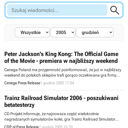

Szukaj
wiadomości...
Peter Jackson's King Kong: The Official Game
of the Movie - premiera w najbliższy weekend
Cenega Poland ma przyjemność poinformować, że już w najbliższy
weekend do polskich sklepów trafi gorąco oczekiwana gra firmy
Ubisoft - Peter Jackson’s King Kong: The Official Game of the Movie
Cenega Press Release
1 grudnia 2005 17:04
w wersji na PC. Produkcja oparta o scenariusz filmowego hitu
dostępna będzie w przystępnej cenie 99,90 złotych i polskiej wersji
językowej z napisami.
Trainz Railroad Simulator 2006 - poszukiwani
betatesterzy
CD Projekt informuje, że najnowsza część wielokrotnie
nagradzanych symulatorów kolei, gra Trainz Railroad Simulator
2006, ukaże się na polskim rynku w drugiej połowie stycznia.
CDP.pl Press Release
1 grudnia 2005 16:20