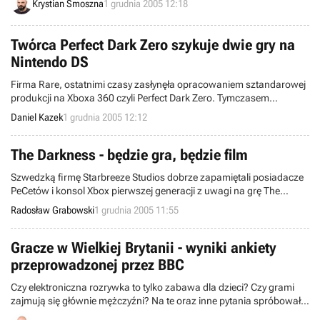
Krystian Smoszna
1 grudnia 2005 12:18
grudnia, ale już dziś wiemy, że także i w tym terminie się nie ukaże. O
jakiej grze mowa? Oczywiście o Dead or Alive 4...
Twórca Perfect Dark Zero szykuje dwie gry na
Nintendo DS
Firma Rare, ostatnimi czasy zasłynęła opracowaniem sztandarowej
produkcji na Xboxa 360 czyli Perfect Dark Zero. Tymczasem
developer ogłosił rozpoczęcie prac nad dwoma tytułami, które
Daniel Kazek
1 grudnia 2005 12:12
zostaną przeznaczone na przenośną konsolę DS od Nintendo.
The Darkness - będzie gra, będzie film
Szwedzką firmę Starbreeze Studios dobrze zapamiętali posiadacze
PeCetów i konsol Xbox pierwszej generacji z uwagi na grę The
Chronicles of Riddick: Escape Form Butcher Bay. Developerzy ze
Radosław Grabowski
1 grudnia 2005 11:55
Skandynawii będą zapewne docenieni także przez właścicieli X360 i
PS3, mających otrzymać strzelaninę The Darkness. Prace nad
projektem ciągle trwają, a tymczasem zapowiedziano film na tej
Gracze w Wielkiej Brytanii - wyniki ankiety
samej bazie fabularnej.
przeprowadzonej przez BBC
Czy elektroniczna rozrywka to tylko zabawa dla dzieci? Czy grami
zajmują się głównie mężczyźni? Na te oraz inne pytania spróbowała
odpowiedzieć telewizja BBC, która przeprowadziła wśród