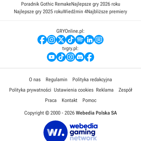
Poradnik Gothic Remake
Najlepsze gry 2026 roku
Najlepsze gry 2025 roku
Wiedźmin 4
Najbliższe premiery
GRYOnline.pl:
tvgry.pl:
O nas
Regulamin
Polityka redakcyjna
Polityka prywatności
Ustawienia cookies
Reklama
Zespół
Praca
Kontakt
Pomoc
Copyright © 2000 -
2026
Webedia Polska SA