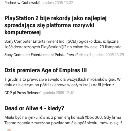
Awakening, Manx TT Superbike i The House of the Dead. Natomiast
Radosław Grabowski
1 grudnia 2005 13:32
do niedawna chcieli przygotować zupełnie nowy elektroniczno-
rozrywkowy produkt pt. Metal Shell z myślą o konsolach PS2, Xbox i
PSP. Jednakże plany programistów z antypodów uległy właśnie
PlayStation 2 bije rekordy jako najlepiej
pewnej zmianie.
sprzedająca się platforma rozrywki
komputerowej
Sony Computer Entertainment Inc. (SCEI) ogłosiło dziś, iż łączna
ilość dostarczonych PlayStation®2 na całym świecie, 29 listopada
2005 osiągnęła pułap 100 milionów sztuk, stając się jednocześnie
Sony Computer Entertainment Polska Press Release
1 grudnia 2005 13:29
najszybciej sprzedającą się platformą komputerowej rozrywki.
Dziś premiera Age of Empires III
1 grudnia to prawdziwe święto dla wszystkich miłośników gier. W
dniu dzisiejszym na półki sklepowe w całym kraju trafił jeden z
najbardziej oczekiwanych tytułów roku - Age of Empires III!
CDP.pl Press Release
1 grudnia 2005 12:40
Dead or Alive 4 - kiedy?
Miała być na rynku równo z premierą konsoli Xbox 360. Gdy firma
Tecmo została zmuszona powiadomić o opóźnieniu, mówiło się, że
zadebiutuje dziś. Później datę debiutu rynkowego przeniesiono na 6