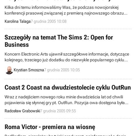
Kilka dni temu informowaliśmy Was, że podczas nowojorskiej
konferencji prasowej związanej z premierą najnowszego obrazu
Petera Jacksona, zatytułowanego King Kong, padło
Karolina Talaga
7 grudnia 2005 10:08
najprawdopodobniej nazwisko człowieka, który wyreżyseruje film
Halo. Chodziło o Guillermo Del Toro. Dziś wiemy już, że powyższa
informacja okazała się tyleż samo pochopna, co nieprawdziwa.
Szczegóły na temat The Sims 2: Open for
Business
Koncern Electronic Arts ujawnił szczegółowe informacje, dotyczące
kolejnego, trzeciego już dodatku do niezwykle popularnego cyklu
The Sims 2. Open for Business, bo tak nazywa się nowe
Krystian Smoszna
7 grudnia 2005 10:05
rozszerzenie, zadebiutuje na rynku elektronicznej rozrywki 2 marca
2006 roku.
Coast 2 Coast na dwudziestolecie cyklu OutRun
Wraz z nadejściem nowego roku minie dwadzieścia lat od chwili
pojawienia się słynnej gry pt. OutRun. Pozycja owa dostępna była
początkowo wyłącznie w salonach z automatami zręcznościowymi,
Radosław Grabowski
7 grudnia 2005 09:55
a dopiero później zagościła m.in. na PeCetach. Rok 2003 przyniósł
produkt o nazwie OutRun 2, czyli de facto czwartą część serii
(uwzględniając Turbo OutRun i OutRunners). Teraz szykuje się piąta
Roma Victor - premiera na wiosnę
odsłona cyklu.