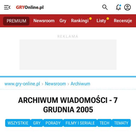




Newsroom
Gry
Rankingi
Listy
Recenzje
PREMIUM
www.gry-online.pl
Newsroom
Archiwum


ARCHIWUM WIADOMOŚCI - 7
GRUDNIA 2005
WSZYSTKIE
GRY
PORADY
FILMY I SERIALE
TECH
TEMATY