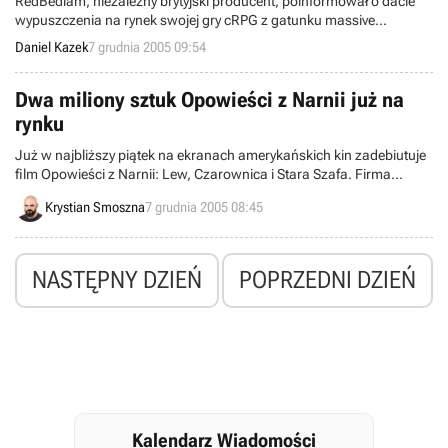
RedBedlam, niezależny brytyjski producent, poinformował o dacie
wypuszczenia na rynek swojej gry cRPG z gatunku massive
multiplayer online. Roma Victor, bo o tym produkcie mowa, dostępny
Daniel Kazek
7 grudnia 2005 09:54
będzie na początku kwietnia przyszłego roku.
Dwa miliony sztuk Opowieści z Narnii już na
rynku
Już w najbliższy piątek na ekranach amerykańskich kin zadebiutuje
film Opowieści z Narnii: Lew, Czarownica i Stara Szafa. Firma
Buena Vista Games, która w imperium Walta Disney’a odpowiada za
Krystian Smoszna
7 grudnia 2005 08:45
produkcję gry pod tym samym tytułem, oferuje wirtualną opowieść o
fantastycznej krainie już od połowy listopada.
NASTĘPNY DZIEŃ
POPRZEDNI DZIEŃ
Kalendarz Wiadomości