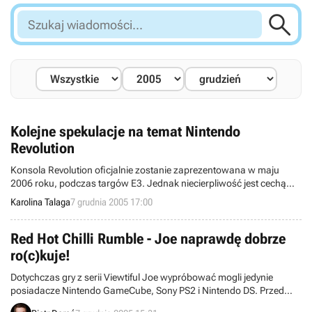

Szukaj
wiadomości...
Kolejne spekulacje na temat Nintendo
Revolution
Konsola Revolution oficjalnie zostanie zaprezentowana w maju
2006 roku, podczas targów E3. Jednak niecierpliwość jest cechą
ludzka i w sieci już roi się od różnych ploteczek na temat Revolution.
Karolina Talaga
7 grudnia 2005 17:00
Dziś prezentujemy spekulacje zamieszczone na serwisie IGN i choć
to tylko przypuszczenia, to wydają się być bardzo wiarygodne.
Red Hot Chilli Rumble - Joe naprawdę dobrze
ro(c)kuje!
Dotychczas gry z serii Viewtiful Joe wypróbować mogli jedynie
posiadacze Nintendo GameCube, Sony PS2 i Nintendo DS. Przed
dwoma dniami Capcom oficjalnie zapowiedziało nową grę z