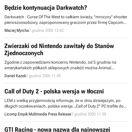
na zapisy stanów gry oraz na cache'owanie.
Będzie kontynuacja Darkwatch?
Darkwatch : Curse Of The West to całkiem świeży, "mroczny" shooter
pierwszoosobowy, zaproponowany graczom przez firmę Capcom.
Jeśli należycie do grona fanów tej gry i czujecie lekki niedosyt po jej
Maciej Myrcha
7 grudnia 2005 13:42
ukończeniu, być może już niedługo będziecie mieli okazję
ponownego wcielenia się w postać Jericho Crossa, półwampira,
półczłowieka.
Zwierzaki od Nintendo zawitały do Stanów
Zjednoczonych
Zgodnie z zapowiedziami koncernu Nintendo, od 5 grudnia na
amerykańskich półkach sklepowych znaleźć można Animal
Crossing: Wild World. Gra przeznaczona na konsolę Nintendo DS
Daniel Kazek
7 grudnia 2005 11:45
sprzedawana jest w cenie 34.99 dolarów. W ojczystej Japonii, tytuł
ten pojawił się już w zeszłym miesiącu, natomiast europejska
premiera szykowana jest na marzec przyszłego roku.
Call of Duty 2 - polska wersja w tłoczni
LEM z wielką przyjemnością informuje, że w dniu dzisiejszym, po
długich oczekiwaniach, polska wersja ,,Call of Duty 2'' PC trafiła do
tłoczni. Już 9 grudnia produkt wejdzie do sprzedaży we wszystkich
Licomp Empik Multimedia Press Release
7 grudnia 2005 11:38
polskich sklepach z multimediami. Gra zostanie wydana w wersji
DVD, z napisami w języku polskim. Cena detaliczna to 99,90 zł.
GTI Racing - nowa nazwa dla najnowszej