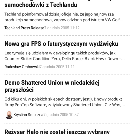
samochodówki z Techlandu
Techland poinformował dzisiaj oficjalnie, że jego najnowsza
produkcja samochodowa, zapowiedziana pod tytułem VW Golf
Racer w maju bieżącego roku zyskała ostateczny tytuł GTI Racing.
Techland Press Release
7 grudnia 2005 11:12
Nowa gra FPS o futurystycznym wydźwięku
Legitymują się udziałem w developingu takich produktów, jak
Counter-Strike: Condition Zero, Delta Force: Black Hawk Down –
Team Sabre i Star Trek: Elite Force II – tak pokrótce można
Radosław Grabowski
7 grudnia 2005 11:11
scharakteryzować pracowników Futrix Studios. Teraz Thearrel
„Kiltron” McKinney wraz z zespołem przygotowuje nową grę z
gatunku FPS, dedykowaną wyłącznie PeCetom i nazwaną Future
Demo Shattered Union w niedalekiej
Killer.
przyszłości
Od kilku dni, w polskich sklepach dostępny jest już nowy produkt
firmy PopTop Software, zatytułowany Shattered Union. Ci z Was,
którzy nie chcą kupować kota w worku, mogą poczekać na oficjalne
Krystian Smoszna
7 grudnia 2005 10:37
demo, które w Internecie zadebiutuje już niedługo.
Reżyser Halo nie został jeszcze wybrany