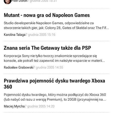
Piotr Doroń
7 grudnia 2005 15:31
szalonym Joe w roli głównej, która trafi na przenośną konsolę firmy
Sony, tj. PSP.
Mutant - nowa gra od Napoleon Games
Studio developerskie Napoleon Games, odpowiedzialne za
stworzenie takich gier, jak: Colony 28, Gates of Skeldal oraz The Fifth
Disciple, aktualnie pracuje nad kolejną produkcją, której tytuł będzie
Karolina Talaga
7 grudnia 2005 15:16
brzmieć Mutant.
Znana seria The Getaway także dla PSP
Korporacja Sony nie tylko tworzy znakomicie sprzedające się
konsole, ale potrafi też zapewnić im należyte wsparcie w materii
oprogramowania. Sama także przygotowuje liczne gry – z rodziną
Radosław Grabowski
7 grudnia 2005 14:55
PlayStation nierozerwalnie związane są takie serie, jak chociażby
SOCOM i WRC. Uwagę zwraca również marka The Getaway, która
wkrótce będzie rozpoznawalna nie tylko przez posiadaczy platformy
Prawdziwa pojemność dysku twardego Xboxa
PS2.
360
Pojemność dysku twardego, który można podłączyć do Xboxa 360
(lub nabyć od razu z wersją Premium), to 20GB (przynajmniej na
razie). Jak się jednak okazuje, do wykorzystania do własnego
Maciej Myrcha
7 grudnia 2005 14:20
użytku mamy tylko 13GB - całą resztę producent zarezerwował m.in.