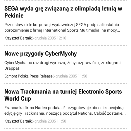
SEGA wyda grę związaną z olimpiadą letnią w
Pekinie
Przedstawiciele korporacji wydawniczej SEGA podpisali ostatnio
porozumienie z firmą International Sports Multimedia, na mocy
którego zapewnili sobie wyłączne prawa do stworzenia oraz
Krzysztof Bartnik
6 grudnia 2005 12:16
wydania oficjalnej gry kolejnych, Letnich Igrzysk Olimpijskich (Pekin,
2008 rok).
Nowe przygody CyberMychy
CyberMycha po raz drugi wyrusza, żeby rozprawić się ze sługami
Drappa!
Egmont Polska Press Release
6 grudnia 2005 11:58
Nowa Trackmania na turniej Electronic Sports
World Cup
Francuska firma Nadeo podała, iż przygotowuje obecnie specjalną
edycję gry Trackmania, noszącą podtytuł Nations. Całość zostanie
za darmo udostępniona do pobrania z Sieci w styczniu przyszłego
Krzysztof Bartnik
6 grudnia 2005 11:50
roku i - jak się okazało - będzie jedną z sześciu produkcji, w których
zmierzą się gracze podczas ogólnoświatowego turnieju Electronic