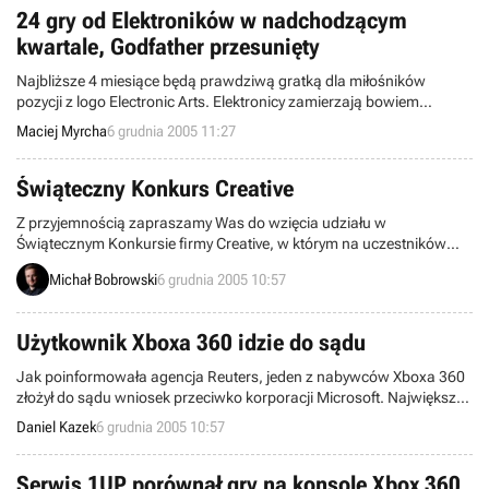
Sports World Cup.
24 gry od Elektroników w nadchodzącym
kwartale, Godfather przesunięty
Najbliższe 4 miesiące będą prawdziwą gratką dla miłośników
pozycji z logo Electronic Arts. Elektronicy zamierzają bowiem
zasypać europejskich graczy, dosłownie i w przenośni, swoimi
Maciej Myrcha
6 grudnia 2005 11:27
produktami - półki sklepowe ujrzą co najmniej 24 nowe tytuły.
Niestety, dla oczekujących na pojawienie się Ojca Chrzestnego
mamy złą wiadomość. Premiera gry została przełożona.
Świąteczny Konkurs Creative
Z przyjemnością zapraszamy Was do wzięcia udziału w
Świątecznym Konkursie firmy Creative, w którym na uczestników
czekają cenne nagrody z kartą Sound Blaster X-Fi Fatal1ty na czele!
Michał Bobrowski
6 grudnia 2005 10:57
Użytkownik Xboxa 360 idzie do sądu
Jak poinformowała agencja Reuters, jeden z nabywców Xboxa 360
złożył do sądu wniosek przeciwko korporacji Microsoft. Największy
wytwórca oprogramowania, oskarżony został przez Roberta Byersa
Daniel Kazek
6 grudnia 2005 10:57
o złe zaprojektowanie urządzenia, co ma być przyczyną
przegrzewania się konsoli, powodując tym samym jej zawieszenie.
Serwis 1UP porównał gry na konsolę Xbox 360