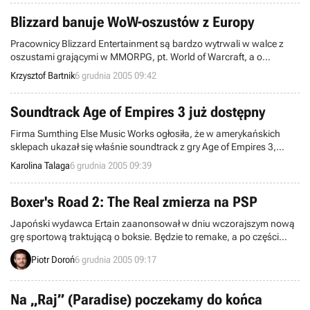
rodakowi, Piotrowi Orłowskiemu z Krakowa...
Blizzard banuje WoW-oszustów z Europy
Pracownicy Blizzard Entertainment są bardzo wytrwali w walce z
oszustami grającymi w MMORPG, pt. World of Warcraft, a o
efektach ich działań dowiadujemy się regularnie, praktycznie od
Krzysztof Bartnik
6 grudnia 2005 09:42
momentu komercyjnego startu gry. Ostatnio, na stałe zablokowano
ponad dwa i pół tysiąca kont nieuczciwych posiadaczy programu ze
Starego Kontynentu.
Soundtrack Age of Empires 3 już dostępny
Firma Sumthing Else Music Works ogłosiła, że w amerykańskich
sklepach ukazał się właśnie soundtrack z gry Age of Empires 3,
zawierający muzykę skomponowaną przez wieloletnich
Karolina Talaga
6 grudnia 2005 09:39
współpracowników Ensemble Studios. Stephen Rippy oraz Kevin
McMullan, bo o tych panach właśnie mowa, na swoim koncie mają
stworzenie muzyki do wcześniejszych produkcji z serii Age of
Boxer's Road 2: The Real zmierza na PSP
Empires oraz Age of Mythology.
Japoński wydawca Ertain zaanonsował w dniu wczorajszym nową
grę sportową traktującą o boksie. Będzie to remake, a po części
również kontynuacja pozycji wydanej w roku 1995 na konsolę Sony
Piotr Doroń
6 grudnia 2005 09:17
PlayStation (tylko w Japonii).
Na „Raj” (Paradise) poczekamy do końca