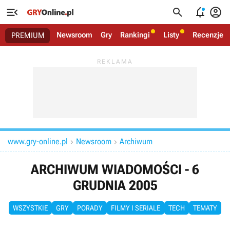




Newsroom
Gry
Rankingi
Listy
Recenzje
PREMIUM
www.gry-online.pl
Newsroom
Archiwum


ARCHIWUM WIADOMOŚCI - 6
GRUDNIA 2005
WSZYSTKIE
GRY
PORADY
FILMY I SERIALE
TECH
TEMATY