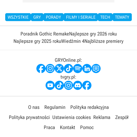
WSZYSTKIE
GRY
PORADY
FILMY I SERIALE
TECH
TEMATY
Poradnik Gothic Remake
Najlepsze gry 2026 roku
Najlepsze gry 2025 roku
Wiedźmin 4
Najbliższe premiery
GRYOnline.pl:
tvgry.pl:
O nas
Regulamin
Polityka redakcyjna
Polityka prywatności
Ustawienia cookies
Reklama
Zespół
Praca
Kontakt
Pomoc