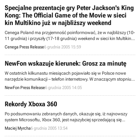
najlepsze gry wydaje się przed Świętami.
Specjalne prezentacje gry Peter Jackson's King
Kong: The Official Game of the Movie w sieci
kin Multikino już w najbliższy weekend
Cenega Poland ma przyjemność poinformować, że w najbliższy (10-
11 grudnia) i przyszły (17-18 grudnia) weekend w sieci kin Multikino
odbędą się niezwykle atrakcyjne imprezy promocyjne z okazji
Cenega Press Release
6 grudnia 2005 15:59
niedawnej premiery gry Peter Jackson’s King Kong: The Official
Game of the Movie w wersji na PC.
NewFon wskazuje kierunek: Grosz za minutę
W ostatnich kilkunastu miesiącach pojawiało się w Polsce nowe
narzędzie komunikacji – telefon internetowy. W znaczącym stopniu
zmieniło to nastawienie dużych grup naszych rodaków do sprawy
NewFon Press Release
6 grudnia 2005 14:05
cen rozmów telefonicznych. Teraz, dzięki unikalnej promocji w
usłudze NewFon, za rozmowy międzynarodowe zapłacimy jeszcze
mniej – nawet 1 gr za minutę połączenia.
Rekordy Xboxa 360
Po podsumowaniu zebranych danych, okazuje się, iż najnowszy
system Microsoftu, Xbox 360, jest najszybciej sprzedającą się
konsolą domową w historii brytyjskiego rynku rozrywki
Maciej Myrcha
6 grudnia 2005 13:54
elektronicznej. Liczbą 70,000 egzemplarzy sprzedanych w ciągu
pierwszego weekendu, Xbox 360 zdetronizował dotychczasowego