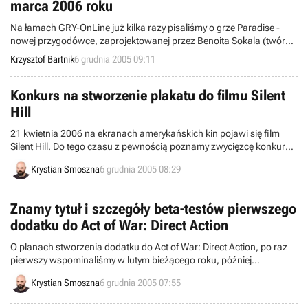
marca 2006 roku
Na łamach GRY-OnLine już kilka razy pisaliśmy o grze Paradise -
nowej przygodówce, zaprojektowanej przez Benoita Sokala (twórca
Amerzone: The Explorer's Legacy oraz cyklu Syberia). Tym razem
Krzysztof Bartnik
6 grudnia 2005 09:11
ujawniono planowaną datę premiery programu.
Konkurs na stworzenie plakatu do filmu Silent
Hill
21 kwietnia 2006 na ekranach amerykańskich kin pojawi się film
Silent Hill. Do tego czasu z pewnością poznamy zwycięzcę konkursu
na oficjalny plakat, który właśnie ogłosiła wytwórnia TriStar Pictures.
Krystian Smoszna
6 grudnia 2005 08:29
Znamy tytuł i szczegóły beta-testów pierwszego
dodatku do Act of War: Direct Action
O planach stworzenia dodatku do Act of War: Direct Action, po raz
pierwszy wspominaliśmy w lutym bieżącego roku, później
kilkukrotnie powracaliśmy do tematu. Zrobimy to również dziś, gdyż
Krystian Smoszna
6 grudnia 2005 07:55
wreszcie – po długim oczekiwaniu – poznaliśmy jego tytuł oraz
szczegóły beta-testów.