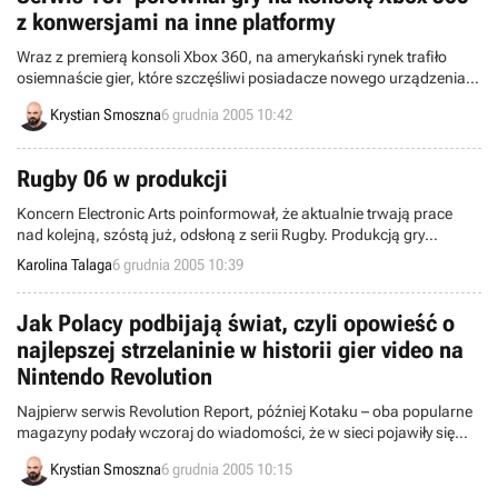
z konwersjami na inne platformy
Wraz z premierą konsoli Xbox 360, na amerykański rynek trafiło
osiemnaście gier, które szczęśliwi posiadacze nowego urządzenia
firmy Microsoft, mogli odpalić natychmiast po powrocie ze sklepu do
Krystian Smoszna
6 grudnia 2005 10:42
domu. Aż dwanaście tytułów posiada swoje odpowiedniki na innych
platformach sprzętowych i właśnie im poświęcono przedwczoraj
artykuł na łamach serwisu 1UP.
Rugby 06 w produkcji
Koncern Electronic Arts poinformował, że aktualnie trwają prace
nad kolejną, szóstą już, odsłoną z serii Rugby. Produkcją gry
zajmują się studia developerskie EA Canada oraz HB Studios. Rugby
Karolina Talaga
6 grudnia 2005 10:39
06 ukaże się w wersji PC oraz na konsole PlayStation 2 i Xbox, a
termin debiutu rynkowego nie został jeszcze ujawniony.
Jak Polacy podbijają świat, czyli opowieść o
najlepszej strzelaninie w historii gier video na
Nintendo Revolution
Najpierw serwis Revolution Report, później Kotaku – oba popularne
magazyny podały wczoraj do wiadomości, że w sieci pojawiły się
pierwsze screenshoty z gry na konsolę Nintendo Revolution. Z
Krystian Smoszna
6 grudnia 2005 10:15
wiadomych względów, informacja ta wzbudziła wśród czytelników
mnóstwo zainteresowania. A wszystko zawdzięczamy naszemu