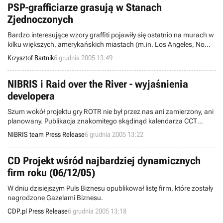
lidera tego zestawienia, GameCube.
PSP-grafficiarze grasują w Stanach
Zjednoczonych
Bardzo interesujące wzory graffiti pojawiły się ostatnio na murach w
kilku większych, amerykańskich miastach (m.in. Los Angeles, Nowy
Jork, San Francisco, Filadelfia czy Chicago). W tej wiadomości nie
Krzysztof Bartnik
6 grudnia 2005 13:49
byłoby nic ciekawego, gdyby nie fakt, że wszystkie świeżo
namalowane dzieła przedstawiają postacie bawiące się konsolą
przenośną PlayStation Portable.
NIBRIS i Raid over the River - wyjaśnienia
developera
Szum wokół projektu gry ROTR nie był przez nas ani zamierzony, ani
planowany. Publikacja znakomitego skądinąd kalendarza CCT
spowodowała ogromne zainteresowanie zachodnich serwisów,
NIBRIS team Press Release
6 grudnia 2005 13:22
które odnalazły w sieci naszą starą stronę internetową.
CD Projekt wśród najbardziej dynamicznych
firm roku (06/12/05)
W dniu dzisiejszym Puls Biznesu opublikował listę firm, które zostały
nagrodzone Gazelami Biznesu.
CDP.pl Press Release
6 grudnia 2005 13:18