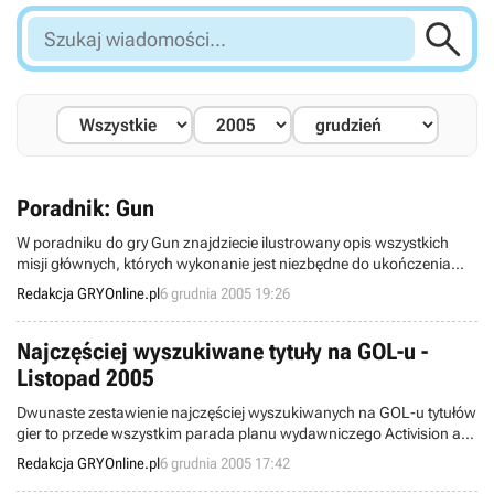

Szukaj
wiadomości...
Poradnik: Gun
W poradniku do gry Gun znajdziecie ilustrowany opis wszystkich
misji głównych, których wykonanie jest niezbędne do ukończenia
gry, oraz informacje o zadaniach pobocznych, stanowiących niemal
Redakcja GRYOnline.pl
6 grudnia 2005 19:26
połowę wszystkich questów w grze.
Najczęściej wyszukiwane tytuły na GOL-u -
Listopad 2005
Dwunaste zestawienie najczęściej wyszukiwanych na GOL-u tytułów
gier to przede wszystkim parada planu wydawniczego Activision a
na naszym podwórku LEM-a. Oraz Electronic Arts. Przy okazji jest to
Redakcja GRYOnline.pl
6 grudnia 2005 17:42
parada naprawdę głośnych tytułów – cóż, najwięksi wiedzą, że