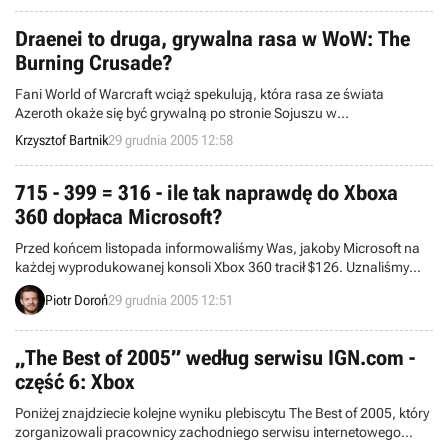
Draenei to druga, grywalna rasa w WoW: The
Burning Crusade?
Fani World of Warcraft wciąż spekulują, która rasa ze świata
Azeroth okaże się być grywalną po stronie Sojuszu w
nadchodzącym rozszerzeniu, noszącym podtytuł The Burning
Krzysztof Bartnik
29 grudnia 2005 12:58
Crusade, a przedstawiciele firmy Blizzard Entertainment wciąż
milczą na ten temat. Ostatnio była mowa o Murlockach, a kolejne
rewelacje przyniosła zapowiedź add-onu opublikowana na łamach
715 - 399 = 316 - ile tak naprawdę do Xboxa
lutowego numeru magazynu Computer Games.
360 dopłaca Microsoft?
Przed końcem listopada informowaliśmy Was, jakoby Microsoft na
każdej wyprodukowanej konsoli Xbox 360 tracił $126. Uznaliśmy
wtedy, że jest to „spora sumka”. Jak się może okazać, „spora” to
Piotr Doroń
29 grudnia 2005 12:51
ona wcale nie jest. Za taką bowiem uznać trzeba będzie mniej więcej
$300, które – według jednego z pracowników firmy IBM – w
rzeczywistości wykłada gigant z Redmont.
„The Best of 2005” według serwisu IGN.com -
część 6: Xbox
Poniżej znajdziecie kolejne wyniku plebiscytu The Best of 2005, który
zorganizowali pracownicy zachodniego serwisu internetowego