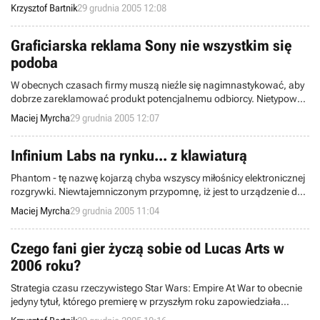
IGN.com. Do tej pory przedstawiliśmy Wam zwycięzców w kategorii
Krzysztof Bartnik
29 grudnia 2005 12:08
PC, PS2, PSP, Xbox 360 oraz GCN, dzisiaj pora na wymienienie
wyróżnionych gier (i developerów) w rankingu dotyczącym konsoli
Microsoft Xbox.
Graficiarska reklama Sony nie wszystkim się
podoba
W obecnych czasach firmy muszą nieźle się nagimnastykować, aby
dobrze zareklamować produkt potencjalnemu odbiorcy. Nietypową
formę promocji swojej konsoli przenośnej PSP zaproponowała firma
Maciej Myrcha
29 grudnia 2005 12:07
Sony - otóż na ścianach budynków umieszczane jest graffiti
prezentujące "wielkookich" nastolatków z PSP w dłoni. Niestety, to co
Sony nazywa sztuką, inni określają jako nielegalne i aroganckie
Infinium Labs na rynku... z klawiaturą
zachowanie.
Phantom - tę nazwę kojarzą chyba wszyscy miłośnicy elektronicznej
rozgrywki. Niewtajemniczonym przypomnę, iż jest to urządzenie do
grania, które ma zrewolucjonizować rynek - tak przynajmniej od
Maciej Myrcha
29 grudnia 2005 11:04
kilku(dziesięciu)nastu dobrych miesięcy twierdzą jej twórcy, Infinium
Labs.
Czego fani gier życzą sobie od Lucas Arts w
2006 roku?
Strategia czasu rzeczywistego Star Wars: Empire At War to obecnie
jedyny tytuł, którego premierę w przyszłym roku zapowiedziała
korporacja LucasArts. Tymczasem, redaktorzy fanowskiej strony