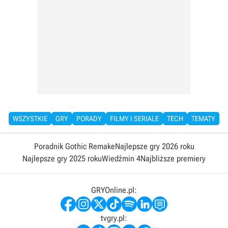
WSZYSTKIE
GRY
PORADY
FILMY I SERIALE
TECH
TEMATY
Poradnik Gothic Remake
Najlepsze gry 2026 roku
Najlepsze gry 2025 roku
Wiedźmin 4
Najbliższe premiery
GRYOnline.pl:
tvgry.pl: