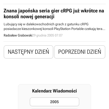
jednakże bardzo ambitne plany na nadchodzący rok, o czym
poinformowali właśnie na swojej witrynie internetowej.
Znana japońska seria gier cRPG już wkrótce na
konsoli nowej generacji
Lubujący się w dalekowschodnich grach z gatunku cRPG
posiadacze kieszonkowej konsoli PlayStation Portable czekają teraz
m.in. na Spectral Souls, czyli opisywaną przez nas 11 grudnia 2005
Radosław Grabowski
29 grudnia 2005 07:07
pozycję ze stajni Idea Factory. Również w siedzibie tej firmy
szykowany jest inny produkt, dedykowany platformie Xbox 360.
NASTĘPNY DZIEŃ
POPRZEDNI DZIEŃ
Kalendarz Wiadomości
2005