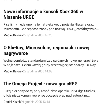
Nowe informacje o konsoli Xbox 360 w
Nissanie URGE
Pisaliśmy niedawno na temat ciekawego projektu Nissana oraz
Microsoftu. Concept car, znany pod nazwą URGE, jest fabrycznie
zaopatrzony w konsolę Xbox 360, która została zintegrowana z
Maciej Bajorek
29 grudnia 2005 16:25
wyposażeniem samochodu i rzecz jasna spełnia w nim rolę typowo
rozrywkową. Ostatnio auto zostało zaprezentowane szerszej
publiczności.
O Blu-Ray, Microsofcie, regionach i nowej
nagrywarce
Wojna pomiędzy standardami zapisu danych nowej generacji trwa
w najlepsze. Celem każdej grupy zrzeszającej standardy Blu-Ray
oraz HD-DVD jest z oczywiście dominacja na rynku. Nie byłoby w tym
Maciej Bajorek
29 grudnia 2005 14:08
nic specjalnego, gdyby nie fakt, że szala zwycięstwa nie przechyla
się na żadną stronę. Tym bardziej, że w świetle wielu informacji z
ostatnich dni także niewiele się w tej rzeczy nie zmieniło.
The Omega Project - nowa gra cRPG
Bliżej nieznany do tej pory zespół developerski DarkEdge Studios,
oficjalnie zakomunikował rozpoczęcie prac nad autorskim
projektem zatytułowanym The Omega Project. Gra należeć będzie do
Daniel Kazek
29 grudnia 2005 13:18
przedstawicieli gatunku cRPG.