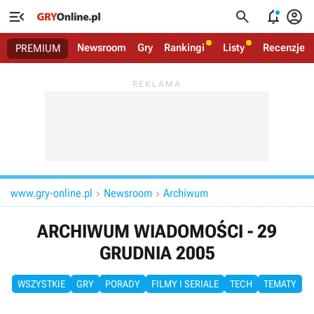




Newsroom
Gry
Rankingi
Listy
Recenzje
PREMIUM
www.gry-online.pl
Newsroom
Archiwum


ARCHIWUM WIADOMOŚCI - 29
GRUDNIA 2005
WSZYSTKIE
GRY
PORADY
FILMY I SERIALE
TECH
TEMATY