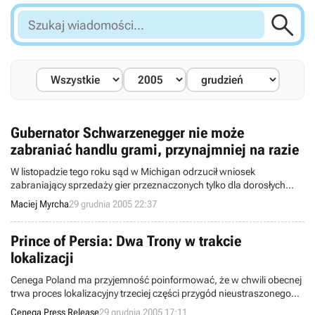

Szukaj
wiadomości...
Gubernator Schwarzenegger nie może
zabraniać handlu grami, przynajmniej na razie
W listopadzie tego roku sąd w Michigan odrzucił wniosek
zabraniający sprzedaży gier przeznaczonych tylko dla dorosłych
osobom nieletnim, uzasadniając swoją decyzję jego niezgodnością
Maciej Myrcha
29 grudnia 2005 22:37
z konstytucją. Trzy tygodnie temu podobny efekt osiągnięto w
identycznej sprawie w sądzie w Illinois a kilka dni temu z porażką
pogodzić się musiał gubernator Kalifornii, Arnold Schwarzenegger.
Prince of Persia: Dwa Trony w trakcie
lokalizacji
Cenega Poland ma przyjemność poinformować, że w chwili obecnej
trwa proces lokalizacyjny trzeciej części przygód nieustraszonego
księcia Persji.
Cenega Press Release
29 grudnia 2005 17:11