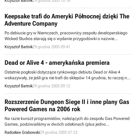
Krzysztof Bartnik
29 grudnia 2005 10:16
TheForce.net postanowili pójść o krok dalej i przygotowali własną
listę życzeń dla wspomnianej firmy na 12 nadchodzących miesięcy.
Keepsake trafi do Ameryki Północnej dzięki The
Adventure Company
Po debiucie gry w Niemczech, pracownicy zespołu developerskiego
Wicked Studios starają się o wydanie przygodówki o nazwie
Keepsake także w innych krajach. Ostatnio, umowę w tej sprawie
Krzysztof Bartnik
29 grudnia 2005 09:41
podpisano z firmą The Adventure Company, a rzecz dotyczy
dystrybucji programu w Stanach Zjednoczonych.
Dead or Alive 4 - amerykańska premiera
Ostatnie pogłoski dotyczące rynkowego debiutu Dead or Alive 4
wskazywały, że jeśli gra nie trafi do sklepów 14 grudnia, to raczej nie
ukaże się w tym roku kalendarzowym. Pracownicy firmy Tecmo
Krzysztof Bartnik
29 grudnia 2005 09:12
postanowili jednak zaskoczyć graczy i poinformowali, że począwszy
od dzisiaj opisywany produkt dostępny jest do kupienia w Ameryce
Północnej.
Rozszerzenie Dungeon Siege II i inne plany Gas
Powered Games na 2006 rok
Na razie kunszt programistów, należących do zespołu Gas Powered
Games, podziwialiśmy w dwóch odsłonach (plus jedno
rozszerzenie) serii Dungeon Siege. Utalentowani developerzy mają
Radosław Grabowski
29 grudnia 2005 07:23