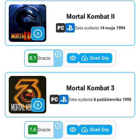
Mortal Kombat II
Data wydania:
14 maja 1994




8.1
Oceń Grę
Gracze
Mortal Kombat 3
Data wydania:
6 października 1995




7.6
Oceń Grę
Gracze