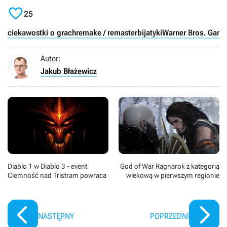

25
ciekawostki o grach
remake / remaster
bijatyki
Warner Bros. Gam
Autor:
Jakub Błażewicz
Diablo 1 w Diablo 3 - event
God of War Ragnarok z kategorią
Ciemność nad Tristram powraca
wiekową w pierwszym regionie
NASTĘPNY
POPRZEDNI