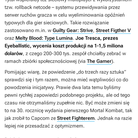
tzw. rollback netcode – systemu przewidywania przez
serwer ruchów gracza w celu wyeliminowania opóźnień
typowych dla gier sieciowych. Takie rozwiązanie
zastosowano m.in. w
Guilty Gear: Strive
,
Street Figther V
oraz
Melty Blood: Type Lumina
.
Joe Tresca, prezes
Eyeballistic, wycenia koszt produkcji na 1-1,5 miliona
dolarów
, z czego 200-300 tys. zespół chciałby zebrać w
ramach zbiórki społecznościowej (via
The Gamer
).
Pomijając wiarę, że powiedzenie „do trzech razy sztuka”
sprawdzi się i tym razem, można mieć wątpliwości co do
powodzenia inicjatywy. Prawie dwa lata temu byliśmy
pewni rychłej zapowiedzi podobnego projektu, ale od tego
czasu nie otrzymaliśmy zupełnie nic. Być może zmieni się
to na 30. rocznicę wydania pierwszego
Mortal Kombat
, tak
jak zrobił to Capcom ze
Street Fighterem
. Jednak na razie
lepiej nie przesadzać z optymizmem.