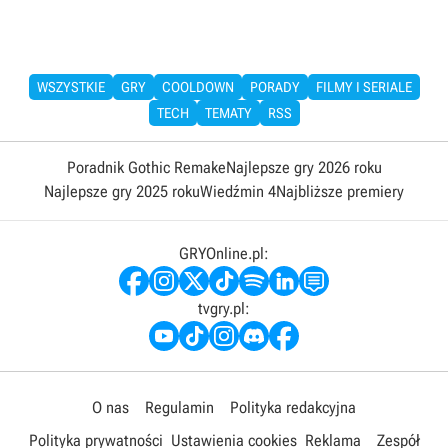
WSZYSTKIE
GRY
COOLDOWN
PORADY
FILMY I SERIALE
TECH
TEMATY
RSS
Poradnik Gothic Remake
Najlepsze gry 2026 roku
Najlepsze gry 2025 roku
Wiedźmin 4
Najbliższe premiery
GRYOnline.pl:
tvgry.pl:
O nas
Regulamin
Polityka redakcyjna
Polityka prywatności
Ustawienia cookies
Reklama
Zespół