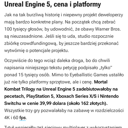
Unreal Engine 5, cena i platformy
Jak na tak burzliwą historię i niepewny projekt deweloperzy
mają bardzo konkretne plany. Na początek chcą zebrać
100 tysięcy głosów, by udowodnić, że obawy Warner Bros.
są nieuzasadnione. Jeśli się to uda, studio rozpocznie
zbiórkę crowdfundingową, by jeszcze bardziej przekonać
wytwórnię o potencjale projektu.
Oczywiście do tego wciąż daleka droga, bo do chwili
napisania niniejszego tekstu petycję podpisało „tylko”
ponad 15 tysięcy osób. Mimo to Eyeballistic Games ustaliło
już nie tylko platformy sprzętowe, ale i cenę.
Mortal
Kombat Trilogy
na Unreal Engine 5 zadebiutowałoby na
pecetach, PlayStation 5, Xboxach Series X/S i Nintendo
Switchu w cenie 39,99 dolara (około 162 złotych).
Wszystkie trzy gry pozwalałaby na zabawę w rozdzielczości
4K i 60
fps
.
Tytuł wspierałby też sieciowy multiplayer z wykorzystaniem