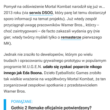
Pomysł na odświeżenie
Mortal Kombat
narodził się już w…
2013 roku (via
serwis DSOG
, który parę lat temu dostarczył
sporo informacji na temat projektu). Już wtedy zespół
przyciągnął uwagę pracowników Warner Bros., którzy –
choć zaintrygowani – de facto zakazali wydania gry (nie
gier; wtedy twórcy myśleli tylko o
remasterze
pierwszego
MK
).
Jednak nie zraziło to deweloperów, którym po wielu
trudach i opracowaniu grywalnego prototypu w popularnym
programie M.U.G.E.N.
udało się zyskać poparcie nikogo
innego jak Eda Boona.
Dzieło Eyeballistic Games zrobiło
tak wielkie wrażenie na współtwórcy
Mortal Kombat
, że ten
zorganizował zespołowi spotkanie z przedstawicielem
Warner Bros.
POWIĄZANE:
Gothic 2 Remake oficjalnie potwierdzony?