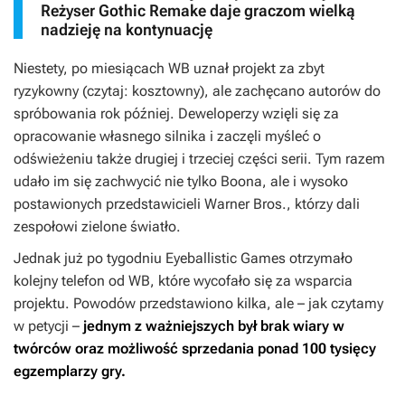
Reżyser Gothic Remake daje graczom wielką
nadzieję na kontynuację
Niestety, po miesiącach WB uznał projekt za zbyt
ryzykowny (czytaj: kosztowny), ale zachęcano autorów do
spróbowania rok później. Deweloperzy wzięli się za
opracowanie własnego silnika i zaczęli myśleć o
odświeżeniu także drugiej i trzeciej części serii. Tym razem
udało im się zachwycić nie tylko Boona, ale i wysoko
postawionych przedstawicieli Warner Bros., którzy dali
zespołowi zielone światło.
Jednak już po tygodniu Eyeballistic Games otrzymało
kolejny telefon od WB, które wycofało się za wsparcia
projektu. Powodów przedstawiono kilka, ale – jak czytamy
w petycji –
jednym z ważniejszych był brak wiary w
twórców oraz możliwość sprzedania ponad 100 tysięcy
egzemplarzy gry.