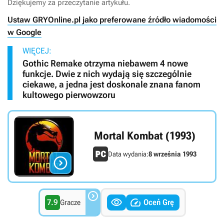
Dziękujemy za przeczytanie artykułu.
Ustaw GRYOnline.pl jako preferowane źródło wiadomości
w Google
WIĘCEJ:
Gothic Remake otrzyma niebawem 4 nowe
funkcje. Dwie z nich wydają się szczególnie
ciekawe, a jedna jest doskonale znana fanom
kultowego pierwowzoru
Mortal Kombat (1993)
Data wydania:
8 września 1993




7.9
Oceń Grę
Gracze