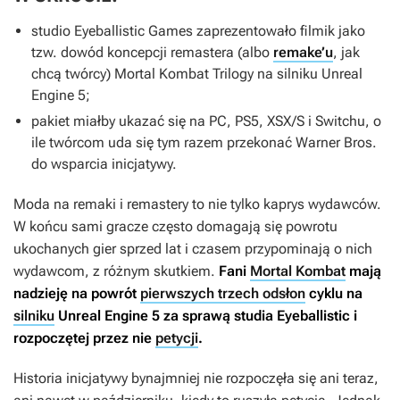
studio Eyeballistic Games zaprezentowało filmik jako
tzw. dowód koncepcji remastera (albo
remake’u
, jak
chcą twórcy)
Mortal Kombat Trilogy
na silniku Unreal
Engine 5;
pakiet miałby ukazać się na PC, PS5, XSX/S i Switchu, o
ile twórcom uda się tym razem przekonać Warner Bros.
do wsparcia inicjatywy.
Moda na remaki i remastery to nie tylko kaprys wydawców.
W końcu sami gracze często domagają się powrotu
ukochanych gier sprzed lat i czasem przypominają o nich
wydawcom, z różnym skutkiem.
Fani
Mortal Kombat
mają
nadzieję na powrót
pierwszych trzech odsłon
cyklu na
silniku
Unreal Engine 5 za sprawą studia Eyeballistic i
rozpoczętej przez nie
petycji
.
Historia inicjatywy bynajmniej nie rozpoczęła się ani teraz,