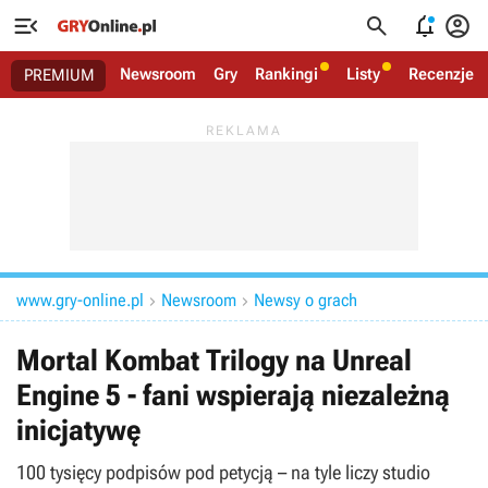




Newsroom
Gry
Rankingi
Listy
Recenzje
PREMIUM
www.gry-online.pl
Newsroom
Newsy o grach


Mortal Kombat Trilogy na Unreal
Engine 5 - fani wspierają niezależną
inicjatywę
100 tysięcy podpisów pod petycją – na tyle liczy studio