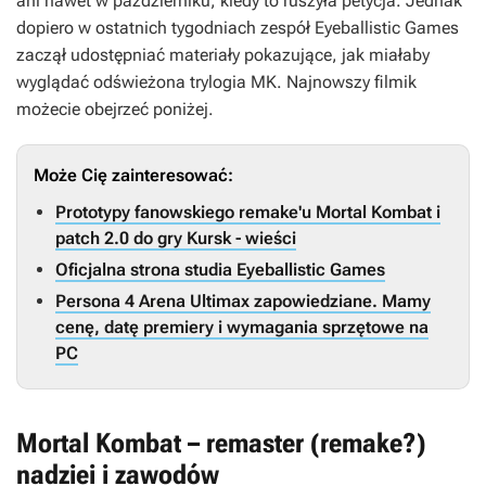
ani nawet w październiku, kiedy to ruszyła petycja. Jednak
dopiero w ostatnich tygodniach zespół Eyeballistic Games
zaczął udostępniać materiały pokazujące, jak miałaby
wyglądać odświeżona trylogia
MK
. Najnowszy filmik
możecie obejrzeć poniżej.
Może Cię zainteresować:
Prototypy fanowskiego remake'u Mortal Kombat i
patch 2.0 do gry Kursk - wieści
Oficjalna strona studia Eyeballistic Games
Persona 4 Arena Ultimax zapowiedziane. Mamy
cenę, datę premiery i wymagania sprzętowe na
PC
Mortal Kombat – remaster (remake?)
nadziei i zawodów