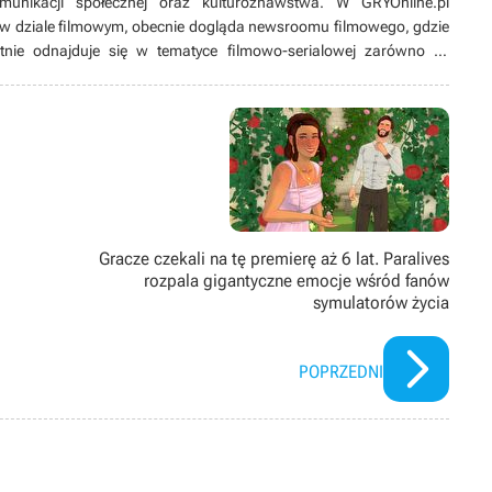
munikacji społecznej oraz kulturoznawstwa. W GRYOnline.pl
w dziale filmowym, obecnie dogląda newsroomu filmowego, gdzie
tnie odnajduje się w tematyce filmowo-serialowej zarówno tej
w fantastyce. Na bieżąco śledzi branżowe trendy, jednak w wolnym
mniej znane. Z popularnymi zaś ma skomplikowaną relację, przez co
 szum wokół nich ucichnie. Wieczory uwielbia spędzać nie tylko przy
grach wideo, ale też przy RPG-ach tekstowych, w których siedzi od
Gracze czekali na tę premierę aż 6 lat. Paralives
rozpala gigantyczne emocje wśród fanów
symulatorów życia
POPRZEDNI