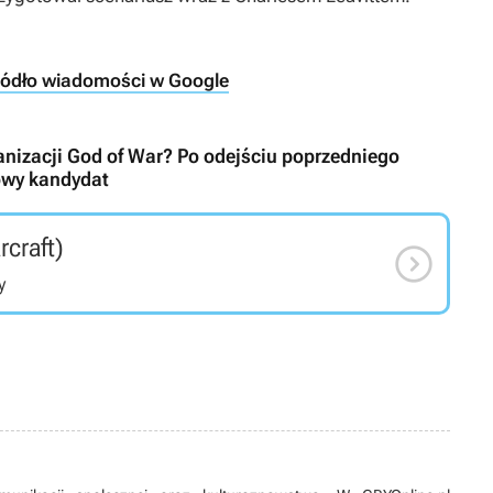
ródło wiadomości w Google
ranizacji God of War? Po odejściu poprzedniego
nowy kandydat
rcraft)

y