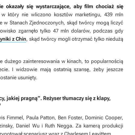
ie okazały się wystarczające, aby film chociaż się
w który nie wliczono kosztów marketingu, 439 mln
 że w Stanach Zjednoczonych, skąd twórcy mogą liczyć
dowisko zgarnęło tylko 47 mln dolarów, podczas gdy
yniki z Chin
, skąd twórcy mogli otrzymać tylko niedużą
nie dużego zainteresowania w kinach, to popularnością
cie. I widzowie mają ostatnią szansę, żeby jeszcze
stanie usunięty.
y, jakiej pragną”. Reżyser tłumaczy się z klapy,
w
vis Fimmel, Paula Patton, Ben Foster, Dominic Cooper,
zinsky, Daniel Wu i Ruth Negga. Za kamerą produkcji
zygotował scenariusz wraz z Charlesem Leavittem.