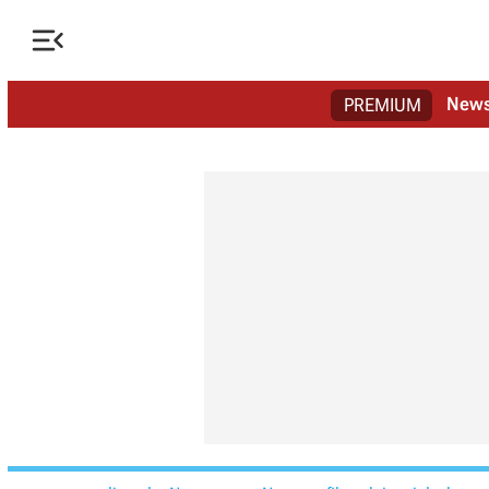

New
PREMIUM