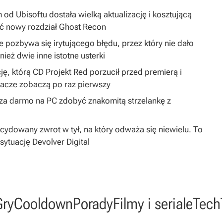
 od Ubisoftu dostała wielką aktualizację i kosztującą
ć nowy rozdział Ghost Recon
 pozbywa się irytującego błędu, przez który nie dało
ież dwie inne istotne usterki
ję, którą CD Projekt Red porzucił przed premierą i
gracze zobaczą po raz pierwszy
y za darmo na PC zdobyć znakomitą strzelankę z
dowany zwrot w tył, na który odważa się niewielu. To
sytuację Devolver Digital
Gry
Cooldown
Porady
Filmy i seriale
Tech