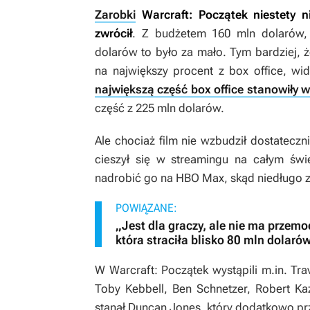
Zarobki
Warcraft: Początek
niestety n
zwrócił
. Z budżetem 160 mln dolarów, 
dolarów to było za mało. Tym bardziej,
na największy procent z box office, wi
największą część box office stanowiły w
część z 225 mln dolarów.
Ale chociaż film nie wzbudził dostatecz
cieszył się w streamingu na całym świe
nadrobić go na HBO Max, skąd niedługo zo
POWIĄZANE:
„Jest dla graczy, ale nie ma przemoc
która straciła blisko 80 mln dolaró
W
Warcraft: Początek
wystąpili m.in. Tra
Toby Kebbell, Ben Schnetzer, Robert Ka
stanął Duncan Jones, który dodatkowo pr