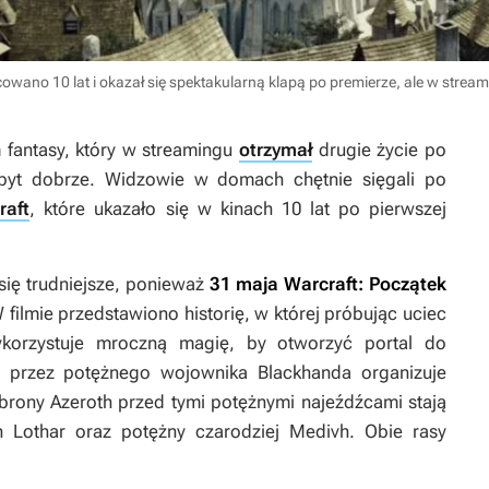
owano 10 lat i okazał się spektakularną klapą po premierze, ale w strea
fantasy, który w streamingu
otrzymał
drugie życie po
zbyt dobrze. Widzowie w domach chętnie sięgali po
raft
, które ukazało się w kinach 10 lat po pierwszej
 się trudniejsze, ponieważ
31 maja
Warcraft: Początek
W filmie przedstawiono historię, w której próbując uciec
ykorzystuje mroczną magię, by otworzyć portal do
y przez potężnego wojownika Blackhanda organizuje
rony Azeroth przed tymi potężnymi najeźdźcami stają
n Lothar oraz potężny czarodziej Medivh. Obie rasy