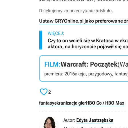
Dziękujemy za przeczytanie artykułu.
Ustaw GRYOnline.pl jako preferowane ź
WIĘCEJ:
Czy to on wcieli się w Kratosa w ek
aktora, na horyzoncie pojawił się 
FILM:
Warcraft: Początek
(Wa
premiera: 2016
akcja, przygodowy, fantas

2
fantasy
ekranizacje gier
HBO Go / HBO Max
Autor:
Edyta Jastrzębska