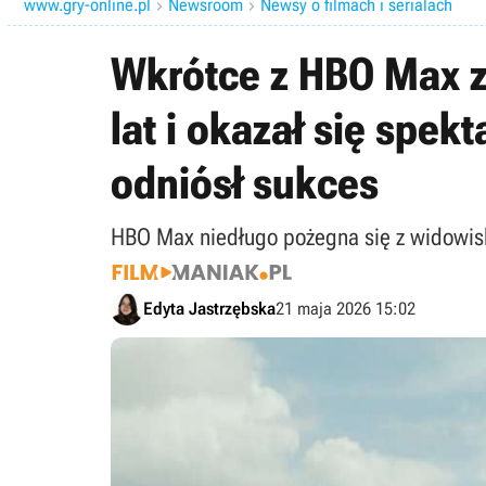
www.gry-online.pl
Newsroom
Newsy o filmach i serialach


Wkrótce z HBO Max z
lat i okazał się spe
odniósł sukces
HBO Max niedługo pożegna się z widowis
Edyta Jastrzębska
21 maja 2026 15:02