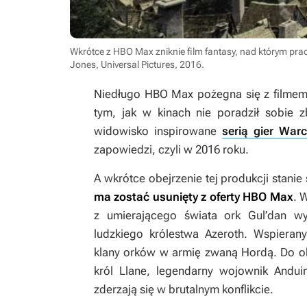
Wkrótce z HBO Max zniknie film fantasy, nad którym prac
Jones, Universal Pictures, 2016
.
Niedługo HBO Max pożegna się z filmem 
tym, jak w kinach nie poradził sobie 
widowisko inspirowane
serią gier Warc
zapowiedzi, czyli w 2016 roku.
A wkrótce obejrzenie tej produkcji stanie
ma zostać usunięty z oferty HBO Max
. 
z umierającego świata ork Gul’dan w
ludzkiego królestwa Azeroth. Wspieran
klany orków w armię zwaną Hordą. Do ob
król Llane, legendarny wojownik Andui
zderzają się w brutalnym konflikcie.