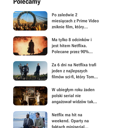
Polecamy
Po zaledwie 2
miesiącach z Prime Video
zniknie film, który
zapoczątkował jedną z
największych serii sci-fi
Ma tylko 8 odcinków i
składającą się z prawie
jest hitem Netflixa.
400 odcinków
Polecane przez 90%
widzów fantasy w 3 dni
zdobyło prawie 5 mln
Za 6 dni na Netflixa trafi
odsłon
jeden z najlepszych
filmów sci-fi, który Tom
Cruise i Emily Blunt
zaprezentowali 3 razy w
W ubiegłym roku żaden
ciągu 24 godzin na całym
polski serial nie
świecie
angażował widzów tak
bardzo, jak ten hit, który
za 3 dni wraca na
Netflix ma hit na
Netflixa z nowym
weekend. Oparty na
sezonem
faktach miniserial