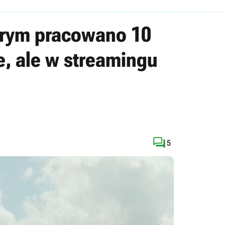
tórym pracowano 10
e, ale w streamingu

5