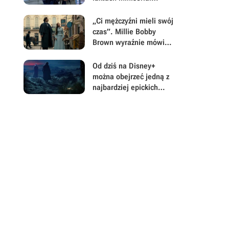
podbija top 10 już 24
godziny po premierze
„Ci mężczyźni mieli swój
czas”. Millie Bobby
Brown wyraźnie mówi
„nie” spin-offowi z
Henrym Cavillem w roli
Od dziś na Disney+
głównej
można obejrzeć jedną z
najbardziej epickich
trylogii w historii filmów
fantasy