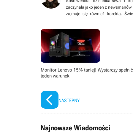
Absolwentka dziennikarstwa i ko
zaczynała jako jeden z newsmanów 
zajmuje się również korektą. Świe
osadzonej w rzeczywistości, jak i 
czasie najchętniej sięga po tytuły 
do wielu przekonuje się dopiero, gdy
filmach, serialach, książkach oraz 
kilkunastu lat.
Monitor Lenovo 15% taniej! Wystarczy spełnić
jeden warunek
NASTĘPNY
Najnowsze Wiadomości