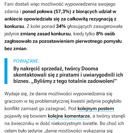
Fani dostali więc możliwość wypowiedzenia swojego
zdania i
ponad połowa (57,3%) z biorących udział w
ankiecie opowiedziała się za całkowitą rezygnacją z
konkursu
. Z kolei ponad
34%
głosujących zasugerowała
jedynie
zmianę zasad konkursu
, kiedy tylko
8% osób
zagłosowało za pozostawieniem pierwotnego pomysłu
bez zmian
.
POWIĄZANE:
By nakręcić sprzedaż, twórcy Dooma
skontaktowali się z piratami i uwiarygodnili ich
biznes. „Byliśmy z tego totalnie zadowoleni”
Wydaje się, że danie możliwości wypowiedzenia się
graczom w tej problematycznej kwestii jedynie pogłębiło
konflikt zamiast go zażegnać. Pod
kolejnym postem
pojawiły się bowiem
kolejne komentarze
, a twórcy stanęli
na świeczniku w dość niekorzystnym świetle. Bo choć ich
celem było jedynie „danie możliwości wykazania się