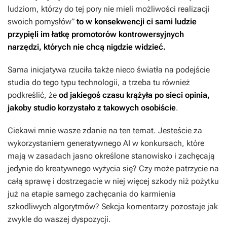
ludziom, którzy do tej pory nie mieli możliwości realizacji
swoich pomysłów”
to w konsekwencji ci sami ludzie
przypięli im łatkę promotorów kontrowersyjnych
narzędzi, których nie chcą nigdzie widzieć.
Sama inicjatywa rzuciła także nieco światła na podejście
studia do tego typu technologii, a trzeba tu również
podkreślić, że
od jakiegoś czasu krążyła po sieci opinia,
jakoby studio korzystało z takowych osobiście
.
Ciekawi mnie wasze zdanie na ten temat. Jesteście za
wykorzystaniem generatywnego AI w konkursach, które
mają w zasadach jasno określone stanowisko i zachęcają
jedynie do kreatywnego wyżycia się? Czy może patrzycie na
całą sprawę i dostrzegacie w niej więcej szkody niż pożytku
już na etapie samego zachęcania do karmienia
szkodliwych algorytmów? Sekcja komentarzy pozostaje jak
zwykle do waszej dyspozycji.