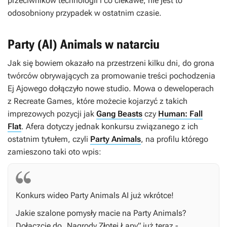
przeciwników technologii i co ciekawe, nie jest to
odosobniony przypadek w ostatnim czasie.
Party (AI) Animals w natarciu
Jak się bowiem okazało na przestrzeni kilku dni, do grona
twórców obrywających za promowanie treści pochodzenia
Ej Ajowego dołączyło nowe studio. Mowa o deweloperach
z Recreate Games, które możecie kojarzyć z takich
imprezowych pozycji jak
Gang Beasts
czy
Human: Fall
Flat
. Afera dotyczy jednak konkursu związanego z ich
ostatnim tytułem, czyli
Party Animals
, na profilu którego
zamieszono taki oto wpis:
Konkurs wideo Party Animals AI już wkrótce!
Jakie szalone pomysły macie na
Party Animals
?
Dołączcie do „Nagrody Złotej Łapy” już teraz -