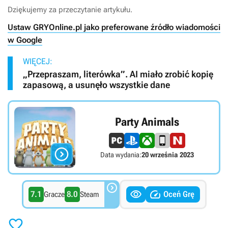
Dziękujemy za przeczytanie artykułu.
Ustaw GRYOnline.pl jako preferowane źródło wiadomości
w Google
WIĘCEJ:
„Przepraszam, literówka”. AI miało zrobić kopię
zapasową, a usunęło wszystkie dane
Party Animals

Data wydania:
20 września 2023



7.1
8.0
Oceń Grę
Gracze
Steam
