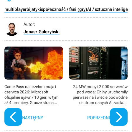
multiplayer
bijatyki
społeczność / fani (gry)
AI / sztuczna inteligen
Autor:
Jonasz Gulczyński
Game Pass na przełom maja i
24 MW mocy i 2 000 serwerów
czerwca 2026: Microsoft
pod wodą: Chiny uruchomiły
oficjalnie ujawnił 10 gier, w tym
pierwsze na świecie podwodne
aż 4 premiery. Gracze stracą
centrum danych AI zasilane
jednak świetne RPG i polski city
morską energią wiatrową
builder
NASTĘPNY
POPRZEDNI