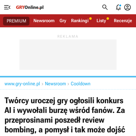




Newsroom
Gry
Rankingi
Listy
Recenzje
PREMIUM
www.gry-online.pl
Newsroom
Cooldown


Twórcy uroczej gry ogłosili konkurs
AI i wywołali burzę wśród fanów. Za
przeprosinami poszedł review
bombing, a pomysł i tak może dojść