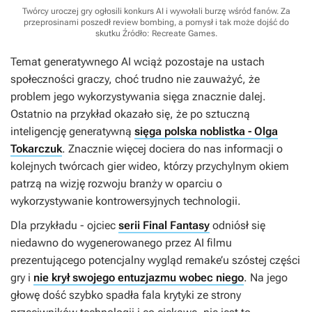
Twórcy uroczej gry ogłosili konkurs AI i wywołali burzę wśród fanów. Za
przeprosinami poszedł review bombing, a pomysł i tak może dojść do
skutku
Źródło: Recreate Games
.
Temat generatywnego AI wciąż pozostaje na ustach
społeczności graczy, choć trudno nie zauważyć, że
problem jego wykorzystywania sięga znacznie dalej.
Ostatnio na przykład okazało się, że po sztuczną
inteligencję generatywną
sięga polska noblistka - Olga
Tokarczuk
. Znacznie więcej dociera do nas informacji o
kolejnych twórcach gier wideo, którzy przychylnym okiem
patrzą na wizję rozwoju branży w oparciu o
wykorzystywanie kontrowersyjnych technologii.
Dla przykładu - ojciec
serii Final Fantasy
odniósł się
niedawno do wygenerowanego przez AI filmu
prezentującego potencjalny wygląd remake’u szóstej części
gry i
nie krył swojego entuzjazmu wobec niego
. Na jego
głowę dość szybko spadła fala krytyki ze strony