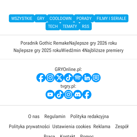
WSZYSTKIE
GRY
COOLDOWN
PORADY
FILMY I SERIALE
TECH
TEMATY
RSS
Poradnik Gothic Remake
Najlepsze gry 2026 roku
Najlepsze gry 2025 roku
Wiedźmin 4
Najbliższe premiery
GRYOnline.pl:
tvgry.pl:
O nas
Regulamin
Polityka redakcyjna
Polityka prywatności
Ustawienia cookies
Reklama
Zespół
Praca
Kontakt
Pomoc