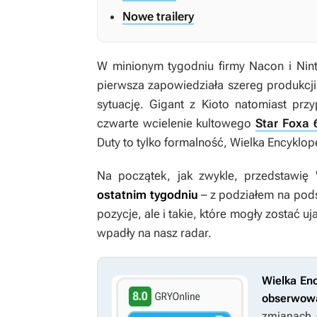
Nowe trailery
W minionym tygodniu firmy Nacon i Nint
pierwsza zapowiedziała szereg produkcj
sytuację. Gigant z Kioto natomiast p
czwarte wcielenie kultowego
Star Foxa 
Duty
to tylko formalność, Wielka Encyklope
Na początek, jak zwykle, przedstawi
ostatnim tygodniu
– z podziałem na pods
pozycje, ale i takie, które mogły zostać uj
wpadły na nasz radar.
Wielka Enc
obserwow
zmianach 