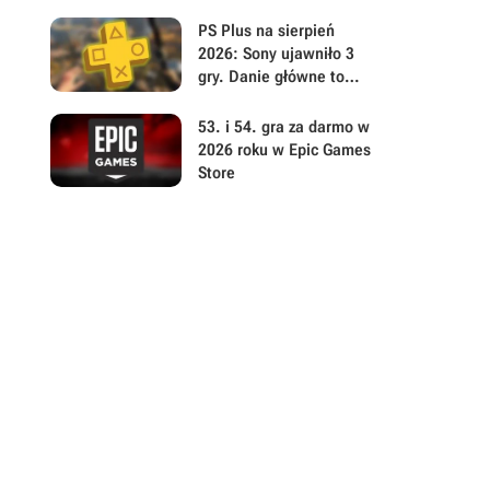
survivalowej naprawdę
jest gigantyczna. Build
PS Plus na sierpień
42 ulepsza Project
2026: Sony ujawniło 3
Zomboid w każdym calu
gry. Danie główne to
polski postapokaliptyczny
hit z otwartym światem
53. i 54. gra za darmo w
2026 roku w Epic Games
Store