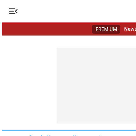

New
PREMIUM