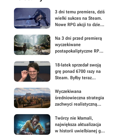
3 dni temu premiera, dziś
wielki sukces na Steam.
Nowe RPG akcji to dzieło
twórcy hitu PlayStation,
który zaspokoił
Na 3 dni przed premierą
odwieczne pragnienie
wyczekiwane
wielu graczy
postapokaliptyczne RPG
akcji z otwartym światem
niepokoi w ważnej
18-latek sprzedał swoją
kwestii. Można już
grę ponad 6700 razy na
pobierać Beast of
Steam. Byłby teraz
Reincarnation
milionerem, gdyby 99,9%
kupujących nie dokonało
Wyczekiwana
zwrotu
średniowieczna strategia
zachwyci realistyczną
gospodarką. Wielkie
ryzyko może zapewnić
Twórcy nie kłamali,
dużą przewagę w The
największa aktualizacja
Guild: Europa 1410
w historii uwielbianej gry