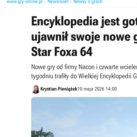
www.gry-online.pl
Newsroom
Newsy o grach


Encyklopedia jest go
ujawnił swoje nowe g
Star Foxa 64
Nowe gry od firmy Nacon i czwarte wciele
tygodniu trafiły do Wielkiej Encyklopedii G
Krystian Pieniążek
10 maja 2026 14:00