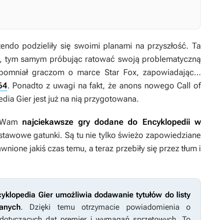
endo podzieliły się swoimi planami na przyszłość. Ta
i, tym samym próbując ratować swoją problematyczną
rzypomniał graczom o marce
Star Fox
, zapowiadając…
64
. Ponadto z uwagi na fakt, że anons nowego
Call of
dia Gier jest już na nią przygotowana.
ę Wam
najciekawsze gry dodane do Encyklopedii w
tawowe gatunki. Są tu nie tylko świeżo zapowiedziane
awnione jakiś czas temu, a teraz przebiły się przez tłum i
yklopedia Gier umożliwia dodawanie tytułów do listy
anych
. Dzięki temu otrzymacie powiadomienia o
dotyczących dat premier i wymagań sprzętowych. To