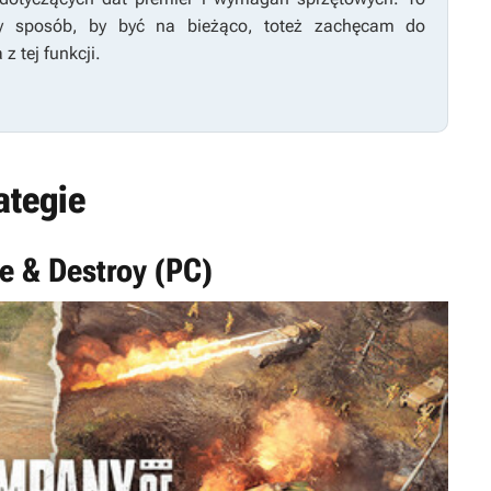
zy sposób, by być na bieżąco, toteż zachęcam do
 z tej funkcji.
ategie
e & Destroy (PC)