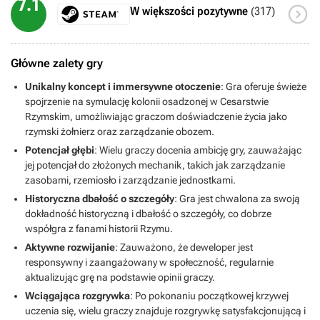
7.1

W większości pozytywne
(317)
Główne zalety gry
Unikalny koncept i immersywne otoczenie
: Gra oferuje świeże
spojrzenie na symulację kolonii osadzonej w Cesarstwie
Rzymskim, umożliwiając graczom doświadczenie życia jako
rzymski żołnierz oraz zarządzanie obozem.
Potencjał głębi
: Wielu graczy docenia ambicję gry, zauważając
jej potencjał do złożonych mechanik, takich jak zarządzanie
zasobami, rzemiosło i zarządzanie jednostkami.
Historyczna dbałość o szczegóły
: Gra jest chwalona za swoją
dokładność historyczną i dbałość o szczegóły, co dobrze
współgra z fanami historii Rzymu.
Aktywne rozwijanie
: Zauważono, że deweloper jest
responsywny i zaangażowany w społeczność, regularnie
aktualizując grę na podstawie opinii graczy.
Wciągająca rozgrywka
: Po pokonaniu początkowej krzywej
uczenia się, wielu graczy znajduje rozgrywkę satysfakcjonującą i