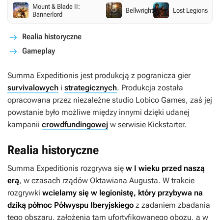
Mount & Blade II:
Bellwright
Lost Legions
Bannerlord
Realia historyczne
Gameplay
Summa Expeditionis
jest produkcją z pogranicza gier
survivalowych
i
strategicznych
. Produkcja została
opracowana przez niezależne studio Lobico Games, zaś jej
powstanie było możliwe między innymi dzięki udanej
kampanii
crowdfundingowej
w serwisie Kickstarter.
Realia historyczne
Summa Expeditionis
rozgrywa się
w I wieku przed naszą
erą
, w czasach rządów Oktawiana Augusta. W trakcie
rozgrywki
wcielamy się w legionistę, który przybywa na
dziką północ Półwyspu Iberyjskiego
z zadaniem zbadania
tego obszaru, założenia tam ufortyfikowanego obozu, a w