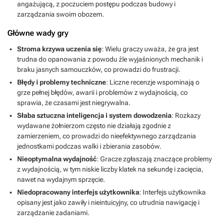
angażującą, z poczuciem postępu podczas budowy i
zarządzania swoim obozem.
Główne wady gry
Stroma krzywa uczenia się
: Wielu graczy uważa, że gra jest
trudna do opanowania z powodu źle wyjaśnionych mechanik i
braku jasnych samouczków, co prowadzi do frustracji.
Błędy i problemy techniczne
: Liczne recenzje wspominają o
grze pełnej błędów, awarii i problemów z wydajnością, co
sprawia, że czasami jest niegrywalna.
Słaba sztuczna inteligencja i system dowodzenia
: Rozkazy
wydawane żołnierzom często nie działają zgodnie z
zamierzeniem, co prowadzi do nieefektywnego zarządzania
jednostkami podczas walki i zbierania zasobów.
Nieoptymalna wydajność
: Gracze zgłaszają znaczące problemy
z wydajnością, w tym niskie liczby klatek na sekundę i zacięcia,
nawet na wydajnym sprzęcie.
Niedopracowany interfejs użytkownika
: Interfejs użytkownika
opisany jest jako zawiły i nieintuicyjny, co utrudnia nawigację i
zarządzanie zadaniami.