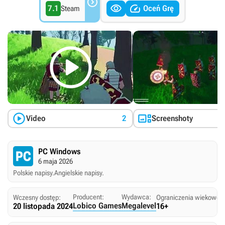



7.1
Oceń Grę
Steam



Video
2
Screenshoty
PC Windows
6 maja 2026
Polskie napisy.
Angielskie napisy.
Producent:
Wydawca:
Wczesny dostęp:
Ograniczenia wiekowe:
Lobico Games
Megalevel
20 listopada 2024
16+