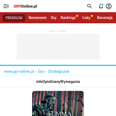




Newsroom
Gry
Rankingi
Listy
Recenzje
PREMIUM
www.gry-online.pl
Gry
Strategiczne


Info
Opis
Oceny
Wymagania