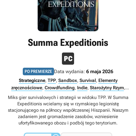
Summa Expeditionis
Data wydania:
6 maja 2026
PO PREMIERZE
Strategiczne
,
TPP
,
Sandbox
,
Survival
,
Elementy
zręcznościowe
,
Crowdfunding
,
Indie
,
Starożytny Rzym
,
Crafting
,
Singleplayer
Miks gier survivalowych i strategii w widoku TPP. W Summa
Expeditionis wcielamy się w rzymskiego legionistę
stacjonującego na północy współczesnej Hiszpanii. Naszym
zadaniem jest gromadzenie zasobów, wzniesienie
ufortyfikowanego obozu i podbój tego terytorium.