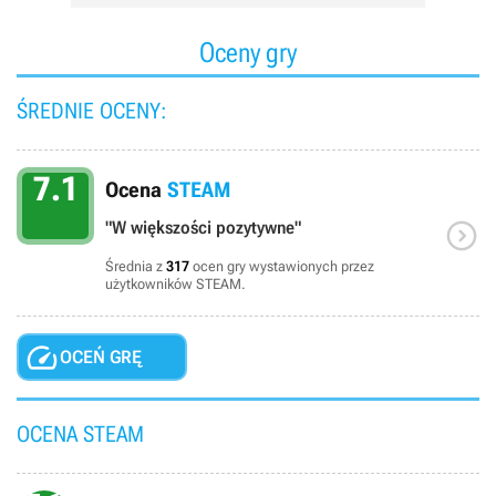
Oceny gry
ŚREDNIE OCENY:
7.1
Ocena
STEAM

"W większości pozytywne"
Średnia z
317
ocen gry wystawionych przez
użytkowników STEAM.

OCEŃ GRĘ
OCENA STEAM