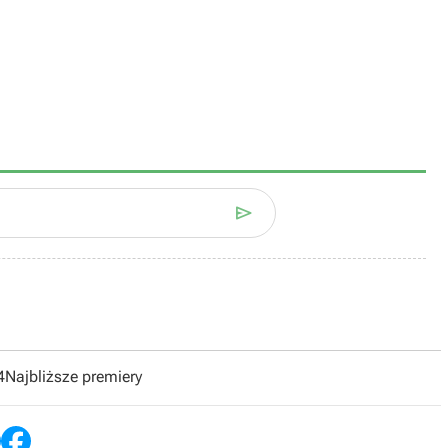

4
Najbliższe premiery