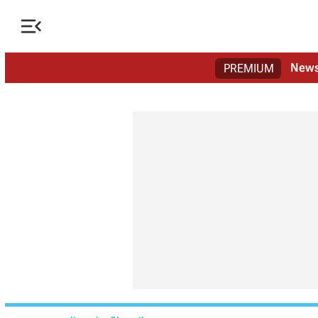

New
PREMIUM