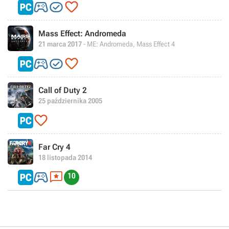



Mass Effect: Andromeda
21 marca 2017
- ME: Andromeda, Mass Effect 4



Call of Duty 2
25 października 2005

Far Cry 4
18 listopada 2014


10