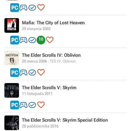



Mafia: The City of Lost Heaven
29 sierpnia 2002



10
The Elder Scrolls IV: Oblivion
20 marca 2006
- TES IV: Oblivion



The Elder Scrolls V: Skyrim
11 listopada 2011



The Elder Scrolls V: Skyrim Special Edition
28 października 2016