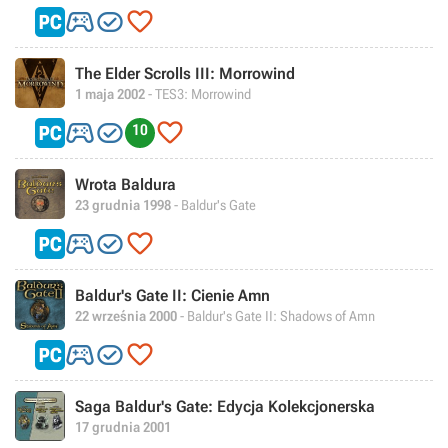



The Elder Scrolls III: Morrowind
1 maja 2002
- TES3: Morrowind



10
Wrota Baldura
23 grudnia 1998
- Baldur's Gate



Baldur's Gate II: Cienie Amn
22 września 2000
- Baldur's Gate II: Shadows of Amn



Saga Baldur's Gate: Edycja Kolekcjonerska
17 grudnia 2001