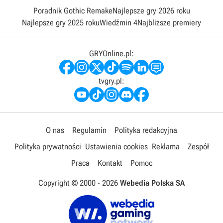
Poradnik Gothic Remake
Najlepsze gry 2026 roku
Najlepsze gry 2025 roku
Wiedźmin 4
Najbliższe premiery
GRYOnline.pl:
tvgry.pl:
O nas
Regulamin
Polityka redakcyjna
Polityka prywatności
Ustawienia cookies
Reklama
Zespół
Praca
Kontakt
Pomoc
Copyright © 2000 -
2026
Webedia Polska SA