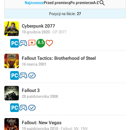

Najnowsze
Przed premierą
Po premierze
A-Z
Pozycji na liście:
27
Cyberpunk 2077
10 grudnia 2020
- CP 2077



8.5
Fallout Tactics: Brotherhood of Steel
16 marca 2001


Fallout 3
28 października 2008


Fallout: New Vegas
19 października 2010
- Fallout: NV, FNV