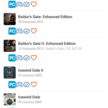



Baldur's Gate: Enhanced Edition
28 listopada 2012



Baldur's Gate II: Enhanced Edition
15 listopada 2013
- Baldur's Gate 2 EE, BG2 EE



Icewind Dale II
27 sierpnia 2002



Icewind Dale
29 czerwca 2000