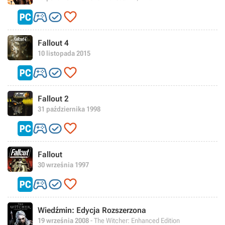



Fallout 4
10 listopada 2015



Fallout 2
31 października 1998



Fallout
30 września 1997



Wiedźmin: Edycja Rozszerzona
19 września 2008
- The Witcher: Enhanced Edition