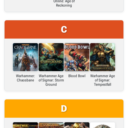
Online: Age of
Reckoning
C
Warhammer:
Warhammer Age
Blood Bowl
Warhammer Age
Chaosbane
of Sigmar: Storm
of Sigmar:
Ground
Tempestfall
D