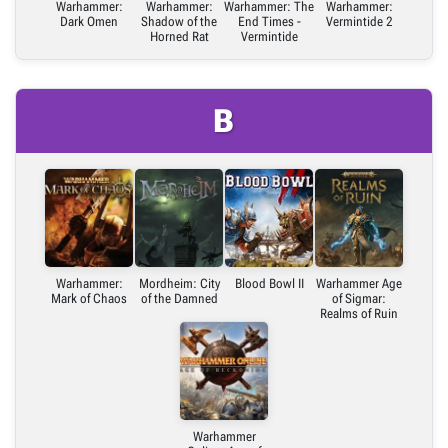
Warhammer:
Warhammer:
Warhammer: The
Warhammer:
Dark Omen
Shadow of the
End Times -
Vermintide 2
Horned Rat
Vermintide
B
Warhammer:
Mordheim: City
Blood Bowl II
Warhammer Age
Mark of Chaos
of the Damned
of Sigmar:
Realms of Ruin
Warhammer