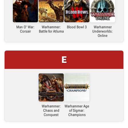
Man O' War:
Warhammer:
Blood Bowl 3
Warhammer
Corsair
Battle for Atluma
Underworlds:
Online
E
Warhammer:
Warhammer Age
Chaos and
of Sigmar:
Conquest
Champions