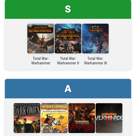
S
Link bezpośredni
Embed (iframe)
X (Twitter)
Total War:
Total War:
Total War:
Warhammer
Warhammer II
Warhammer III
Link do grafiki poziomej
A
Link do grafiki pionowej