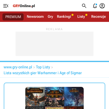




Newsroom
Gry
Rankingi
Listy
Recenzje
PREMIUM
www.gry-online.pl
Top Listy


Lista wszystkich gier Warhammer i Age of Sigmar