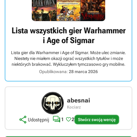
Lista wszystkich gier Warhammer
i Age of Sigmar
Lista gier dla Warhammer i Age of Sigmar. Może ulec zmianie.
Niestety nie miałem okazji ograć wszystkich tytułów i może
niektórych brakować. Wykluczyłem tymczasowo gry mobilne.
Opublikowana:
28 marca 2026
abesnai
Kociarz



1
2
Udostępnij
Stwórz swoją wersję