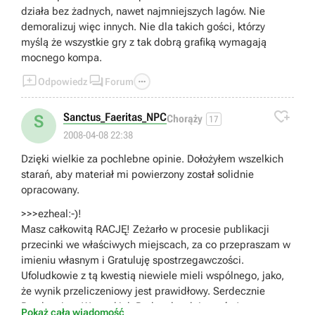
działa bez żadnych, nawet najmniejszych lagów. Nie
demoralizuj więc innych. Nie dla takich gości, którzy
myślą że wszystkie gry z tak dobrą grafiką wymagają
mocnego kompa.



Odpowiedz
Forum

Sanctus_Faeritas_NPC
S
Chorąży
17
2008-04-08 22:38
Dzięki wielkie za pochlebne opinie. Dołożyłem wszelkich
starań, aby materiał mi powierzony został solidnie
opracowany.
>>>ezheal:-)!
Masz całkowitą RACJĘ! Zeżarło w procesie publikacji
przecinki we właściwych miejscach, za co przepraszam w
imieniu własnym i Gratuluję spostrzegawczości.
Ufoludkowie z tą kwestią niewiele mieli wspólnego, jako,
że wynik przeliczeniowy jest prawidłowy. Serdecznie
Pozdrawiam Wszystkich Podwodnych Łowców!
Pokaż całą wiadomość