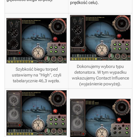
prędkość celu).
Dokonujemy wyboru typu
Szybkość biegu torped
detonatora. W tym wypadku
ustawiamy na "High", czyli
wskazujemy Contact Influence
tabelarycznie 46,3 węzła.
(wyjaśnienie powyżej).