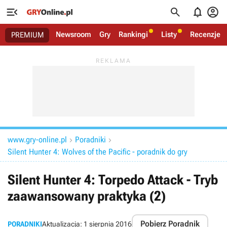




Newsroom
Gry
Rankingi
Listy
Recenzje
PREMIUM
www.gry-online.pl
Poradniki


Silent Hunter 4: Wolves of the Pacific - poradnik do gry
Silent Hunter 4: Torpedo Attack - Tryb
zaawansowany praktyka (2)
Pobierz Poradnik
PORADNIKI
Aktualizacja:
1 sierpnia 2016