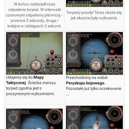
W końcu nadszedł czas
odpalenia torped. W interwale
Torpedy poszły! Teraz okaże się,
czasowym odpalamy pierwszą -
jak słuszne były wyliczenia.
przerwa 3 sekundy, druga i
kolejne w odstępach 2 sekund.
Udajemy się do
Mapy
Przechodzimy na widok
Taktycznej
. Ścieżka marszu
Peryskopu bojowego
.
torped zgodna jest z
Pozostało już tylko oczekiwanie
poczynionymi wyliczeniami.
...