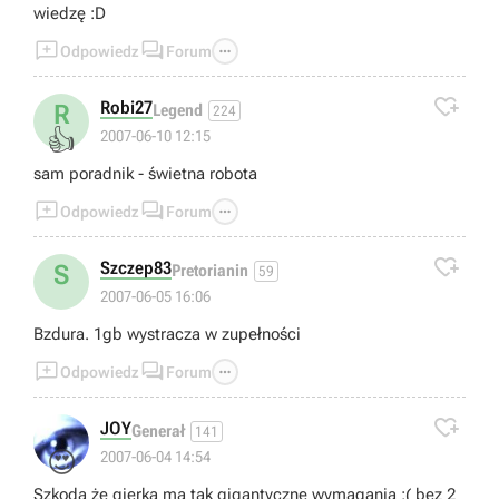
wiedzę :D



Odpowiedz
Forum

Robi27
R
Legend
224
👍
2007-06-10 12:15
sam poradnik - świetna robota



Odpowiedz
Forum

Szczep83
S
Pretorianin
59
2007-06-05 16:06
Bzdura. 1gb wystracza w zupełności



Odpowiedz
Forum

JOY
Generał
141
😍
2007-06-04 14:54
Szkoda że gierka ma tak gigantyczne wymagania :( bez 2