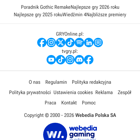
Poradnik Gothic Remake
Najlepsze gry 2026 roku
Najlepsze gry 2025 roku
Wiedźmin 4
Najbliższe premiery
GRYOnline.pl:
tvgry.pl:
O nas
Regulamin
Polityka redakcyjna
Polityka prywatności
Ustawienia cookies
Reklama
Zespół
Praca
Kontakt
Pomoc
Copyright © 2000 -
2026
Webedia Polska SA