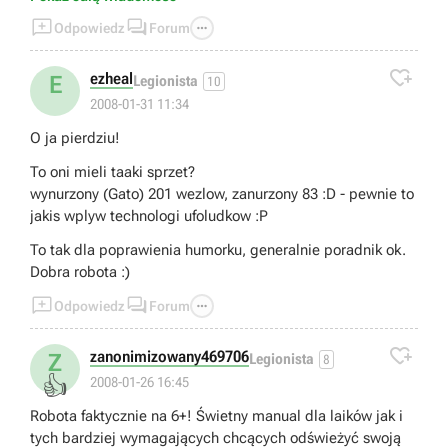



Odpowiedz
Forum

ezheal
E
Legionista
10
2008-01-31 11:34
O ja pierdziu!
To oni mieli taaki sprzet?
wynurzony (Gato) 201 wezlow, zanurzony 83 :D - pewnie to
jakis wplyw technologi ufoludkow :P
To tak dla poprawienia humorku, generalnie poradnik ok.
Dobra robota :)



Odpowiedz
Forum

zanonimizowany469706
Z
Legionista
8
👍
2008-01-26 16:45
Robota faktycznie na 6+! Świetny manual dla laików jak i
tych bardziej wymagających chcących odświeżyć swoją