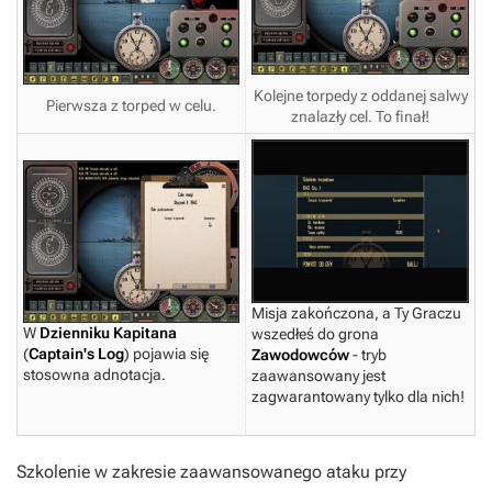
Kolejne torpedy z oddanej salwy
Pierwsza z torped w celu.
znalazły cel. To finał!
Misja zakończona, a Ty Graczu
W
Dzienniku Kapitana
wszedłeś do grona
(
Captain's Log
) pojawia się
Zawodowców
- tryb
stosowna adnotacja.
zaawansowany jest
zagwarantowany tylko dla nich!
Szkolenie w zakresie zaawansowanego ataku przy