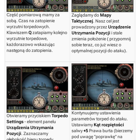
Część pomiarową mamy za
Zaglądamy do
Mapy
sobą. Czas na zatopienie
Taktycznej
. Nasz cel jest
wyrzutni torpedowych.
prowadzony przez
Urządzenie
Klawiszem
Q
zatapiamy kolejno
Utrzymania Pozycji
i stale
wyrzutnie torpedowe,
zmienia położenie ( przypomnij
każdorazowo wskazując
sobie teraz, co już wiesz o
następną do zatopienia.
optymalnej pozycji do ataku).
Kontynuujemy ustawienia
Otwieramy przyciskiem
Torpedo
parametrów torped do ataku.
Settings
- element panelu
Ustawiamy
Kąt rozpiętości
Urządzenia Utrzymania
salwy
+5
Prawa burta (bierzemy
Pozycji
. Zaznaczamy
pod uwagę "poprawkę" na
głębokość biegu torpedy.