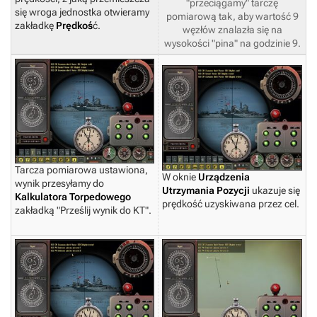
"przeciągamy" tarczę
się wroga jednostka otwieramy
pomiarową tak, aby wartość 9
zakładkę
Prędkoś
ć.
węzłów znalazła się na
wysokości "pina" na godzinie 9.
Tarcza pomiarowa ustawiona,
W oknie
Urządzenia
wynik przesyłamy do
Utrzymania Pozycji
ukazuje się
Kalkulatora Torpedowego
prędkość uzyskiwana przez cel.
zakładką "Prześlij wynik do KT".