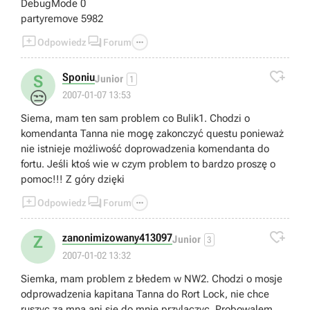
DebugMode 0
partyremove 5982



Odpowiedz
Forum

Sponiu
S
Junior
1
😒
2007-01-07 13:53
Siema, mam ten sam problem co Bulik1. Chodzi o
komendanta Tanna nie mogę zakonczyć questu ponieważ
nie istnieje możliwość doprowadzenia komendanta do
fortu. Jeśli ktoś wie w czym problem to bardzo proszę o
pomoc!!! Z góry dzięki



Odpowiedz
Forum

zanonimizowany413097
Z
Junior
3
2007-01-02 13:32
Siemka, mam problem z błedem w NW2. Chodzi o mosje
odprowadzenia kapitana Tanna do Rort Lock, nie chce
ruszyc za mna ani sie do mnie przylaczyc. Probowalem