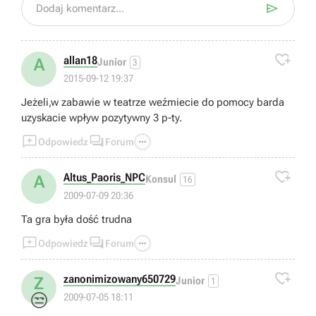

Dodaj komentarz...

allan18
A
Junior
3
2015-09-12 19:37
Jeżeli,w zabawie w teatrze weźmiecie do pomocy barda
uzyskacie wpływ pozytywny 3 p-ty.



Odpowiedz
Forum

Altus_Paoris_NPC
A
Konsul
16
2009-07-09 20:36
Ta gra była dość trudna



Odpowiedz
Forum

zanonimizowany650729
Z
Junior
1
😒
2009-07-05 18:11