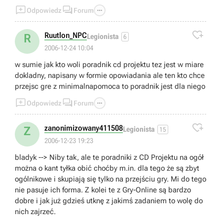



Odpowiedz
Forum

Ruutlon_NPC
R
Legionista
6
2006-12-24 10:04
w sumie jak kto woli poradnik cd projektu tez jest w miare
dokladny, napisany w formie opowiadania ale ten kto chce
przejsc gre z minimalnapomoca to poradnik jest dla niego



Odpowiedz
Forum

zanonimizowany411508
Z
Legionista
15
2006-12-23 19:23
bladyk --> Niby tak, ale te poradniki z CD Projektu na ogół
można o kant tyłka obić choćby m.in. dla tego że są zbyt
ogólnikowe i skupiają się tylko na przejściu gry. Mi do tego
nie pasuje ich forma. Z kolei te z Gry-Online są bardzo
dobre i jak już gdzieś utknę z jakimś zadaniem to wolę do
nich zajrzeć.