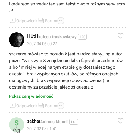
Lordareon sprzedał ten sam tekst dwóm różnym serwisom
:P



Odpowiedz
Forum

HUtH
kolega truskawkowy
120
👎
2007-04-06 00:27
szczerze mówiąc to poradnik jest bardzo słaby.. np autor
pisze: "w skrzyni X znajdziecie kilka fajnych przedmiotów"
albo "mniej więcej na tym etapie gry dostaniesz tego
questa". brak wypisanych skutków, po różnych opcjach
dialogowych. brak wypisanego doświadczenia (ile
dostaniemy za przejście jakiegoś questa z
wymordowaniem wszystkego, a ile za przejście go dzięki
Pokaż całą wiadomość
dyplomatycznych umiejętności postaci). brak wypisanych



Odpowiedz
Forum
przedmiotów unikalnych, które znajdziemy przy ciałach
trupów i w skrzyniach. często zdarza się, że autor w ogóle

nie wspomina o innej możliwości przejścia questa(m.in.
sakhar
S
Animus Mundi
141
sytuajca z magiem, który udaje emisariusza issaniego).
👍
2007-02-08 01:41
wasz inny poradnik do Neverwinter Nights: Hordes of the