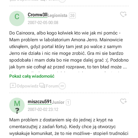

Cromw3ll
C
Legionista
20
2007-02-05 00:08
Do Cainoora, albo kogo kolwiek kto wie jak mi pomóc -
Mam problem w labolatorium Amona Jerro. Mainowicie
utknąłem, gdyż portal który tam jest po walce z samym
Jerro nie działa i nic nie moge zrobić. Gra mi sie bardzo
spodobała i mam doła bo nie moge dalej grać :(. Podobno
jak bym sie cofnął aż przed rozprawe, to ten bład może by
nie wystąpił, ale nawet jak bym miał tego save`a (a nie
Pokaż całą wiadomość
mam) to by mi się nie chciało taki kawał od nowa



Odpowiedz
Forum
przechodzić. Nie znacie może jakiegoś sposobu aby tu
zaradzić, na przykład jak w problemie wyżej (który też u

mnie wystąpił) za pomocą konsoli??? Błagam o jakąś
miszczu591
M
Junior
1
pomoc :(. Aha - patche nic mi nie dały.
❓
2007-02-02 23:12
Mam problem z dostaniem się do jednej z krypt na
cmentarzu(tej z zadań fortu). Kiedy chce ją otworzyc
wyskakuje komunikat, że to nie możliwe- stopień trudności