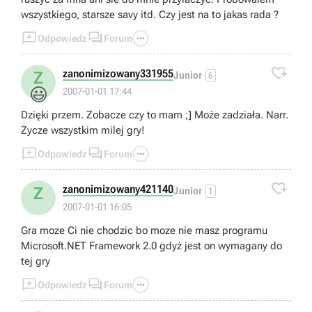
wszystkiego, starsze savy itd. Czy jest na to jakas rada ?



Odpowiedz
Forum

zanonimizowany331955
Z
Junior
6
😃
2007-01-01 17:44
Dzięki przem. Zobacze czy to mam ;] Może zadziała. Narr.
Życze wszystkim milej gry!



Odpowiedz
Forum

zanonimizowany421140
Z
Junior
1
2007-01-01 16:05
Gra moze Ci nie chodzic bo moze nie masz programu
Microsoft.NET Framework 2.0 gdyż jest on wymagany do
tej gry



Odpowiedz
Forum