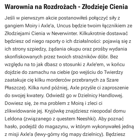
Warownia na Rozdrożach - Złodzieje Cienia
Jeśli w pierwszym akcie postanowiłeś połączyć siły z
gangiem Moiry i Axle'a, Uncus będzie twoim łącznikiem ze
Złodziejami Cienia w Neverwinter. Kilkukrotnie dostawać
będziesz od niego raporty o ich działalności: pojawią się z
ich strony szpiedzy, żądania okupu oraz prośby wydania
skonfiskowanych przez twoich strażników dóbr. Bez
względu na to jak dbasz o stosunki z Axle'em, w końcu
dojdzie do zamachu na ciebie (po wejściu do Twierdzy
zaatakuje cię kilku morderców przebranych za Szare
Płaszcze). Kilka rund później, Axle przyśle ci zaproszenie
do swojej kwatery. Odwiedź go w Dzielnicy Handlowej.
Dowiesz się, że ma problem z Moirą i zleci ci
zlikwidowanie jej. Kryjówkę znajdziesz nieopodal domu
Leldona (związanego z questem Neeshki). Aby poznać
hasło, podejdź do magazynu, w którym wykonywałeś jedną
z misji Axle'a (lewy-górny róg mapy dzielnicy). Będziesz