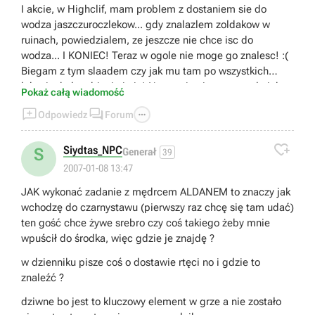
I akcie, w Highclif, mam problem z dostaniem sie do
wodza jaszczuroczlekow... gdy znalazlem zoldakow w
ruinach, powiedzialem, ze jeszcze nie chce isc do
wodza... I KONIEC! Teraz w ogole nie moge go znalesc! :(
Biegam z tym slaadem czy jak mu tam po wszystkich
lokacjach, kombinuje i nic! Na mapie nie zaznaczylo ich
Pokaż całą wiadomość
kryjowki, tego jaszczura ubic juz nie moge i ogolnie to nie



Odpowiedz
Forum
wiem co robic :/ Mam zaczac od poczatku cala gre?!?!?!
Cholerny bug! Ludzie, pomocy! :(

Siydtas_NPC
S
Generał
39
2007-01-08 13:47
JAK wykonać zadanie z mędrcem ALDANEM to znaczy jak
wchodzę do czarnystawu (pierwszy raz chcę się tam udać)
ten gość chce żywe srebro czy coś takiego żeby mnie
wpuścił do środka, więc gdzie je znajdę ?
w dzienniku pisze coś o dostawie rtęci no i gdzie to
znaleźć ?
dziwne bo jest to kluczowy element w grze a nie zostało