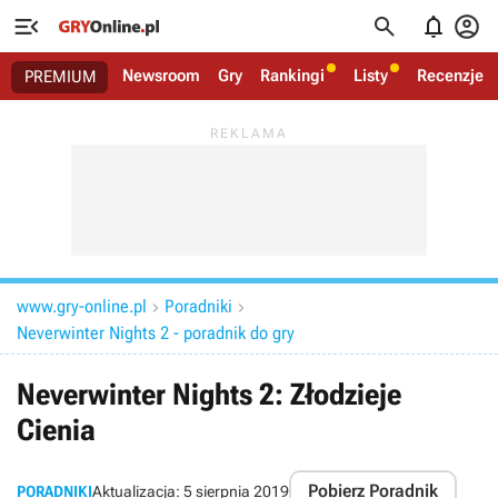




Newsroom
Gry
Rankingi
Listy
Recenzje
PREMIUM
www.gry-online.pl
Poradniki


Neverwinter Nights 2 - poradnik do gry
Neverwinter Nights 2: Złodzieje
Cienia
Pobierz Poradnik
PORADNIKI
Aktualizacja:
5 sierpnia 2019