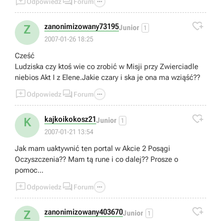



Odpowiedz
Forum

zanonimizowany73195
Z
Junior
1
2007-01-26 18:25
Cześć
Ludziska czy ktoś wie co zrobić w Misji przy Zwierciadle
niebios Akt I z Elene.Jakie czary i ska je ona ma wziąść??



Odpowiedz
Forum

kajkoikokosz21
K
Junior
1
2007-01-21 13:54
Jak mam uaktywnić ten portal w Akcie 2 Posągi
Oczyszczenia?? Mam tą rune i co dalej?? Prosze o
pomoc...



Odpowiedz
Forum

zanonimizowany403670
Z
Junior
1