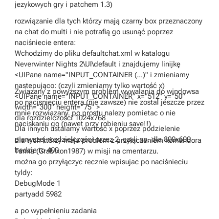
jezykowych gry i patchem 1.3)
rozwiązanie dla tych którzy mają czarny box przeznaczony
na chat do multi i nie potrafią go usunąć poprzez
naciśniecie entera:
Wchodzimy do pliku defaultchat.xml w katalogu
Neverwinter Nights 2\UI\default i znajdujemy linijkę
<UIPane name="INPUT_CONTAINER (...)" i zmieniamy
nastepująco: (czyli zmieniamy tylko wartość x)
Zwiazany z powyższym problem wywalania do windowsa
<UIPane name="INPUT_CONTAINER" x="512" y="50"
po nacisnieciu entera (nie zawsze) nie zostal jeszcze przez
width="300" height="75" >
mnie rozwiazany. po prostu nalezy pomietac o nie
dla rozdzielczości 1024x768
naciskaniu go (nawet przy robieniu save!!)
Dla innych ustalamy wartość x poprzez podzielenie
pierwszej rozdzielczości przez 2, czyli np. dla 800x600
dla tych którzy maja problem z przyłączeniem komandora
bedzie to 400
Tanna (Grabixon1987) w misji na cmentarzu.
można go przyłączyc recznie wpisujac po naciśnieciu
tyldy:
DebugMode 1
partyadd 5982
a po wypełnieniu zadania