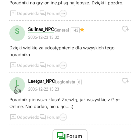
Poradniki na gry-online.pl są najlepsze. Dzięki i pozdro.



Odpowiedz
Forum

Suilnas_NPC
S
Generał
142
2006-12-23 13:02
Dzięki wielkie za udostępnienie dla wszyskich tego
poradnika



Odpowiedz
Forum

Leetgar_NPC
L
Legionista
8
👍
2006-12-22 13:23
Poradnik pierwsza klasa! Zresztą, jak wszystkie z Gry-
Online. Nic dodac, nic ując... :)



Odpowiedz
Forum

Forum