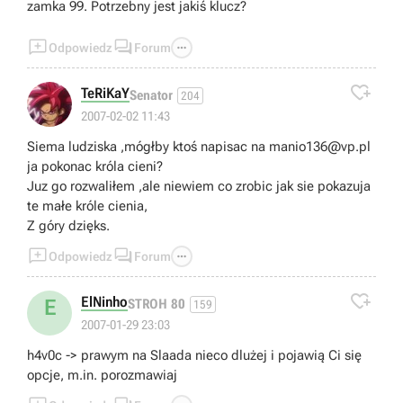
zamka 99. Potrzebny jest jakiś klucz?



Odpowiedz
Forum

TeRiKaY
Senator
204
2007-02-02 11:43
Siema ludziska ,mógłby ktoś napisac na
manio136@vp.pl
ja pokonac króla cieni?
Juz go rozwaliłem ,ale niewiem co zrobic jak sie pokazuja
te małe króle cienia,
Z góry dzięks.



Odpowiedz
Forum

ElNinho
E
STROH 80
159
2007-01-29 23:03
h4v0c -> prawym na Slaada nieco dlużej i pojawią Ci się
opcje, m.in. porozmawiaj