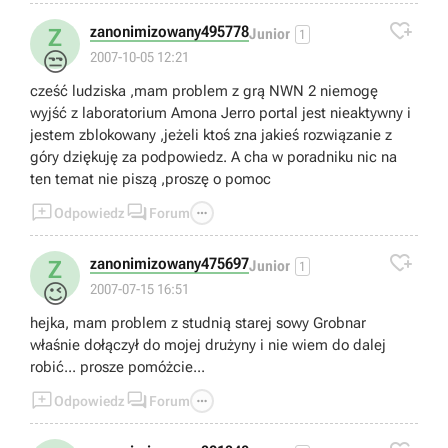

zanonimizowany495778
Z
Junior
1
😒
2007-10-05 12:21
cześć ludziska ,mam problem z grą NWN 2 niemogę
wyjść z laboratorium Amona Jerro portal jest nieaktywny i
jestem zblokowany ,jeżeli ktoś zna jakieś rozwiązanie z
góry dziękuję za podpowiedz. A cha w poradniku nic na
ten temat nie piszą ,proszę o pomoc



Odpowiedz
Forum

zanonimizowany475697
Z
Junior
1
😉
2007-07-15 16:51
hejka, mam problem z studnią starej sowy Grobnar
właśnie dołączył do mojej drużyny i nie wiem do dalej
robić... prosze pomóżcie...



Odpowiedz
Forum