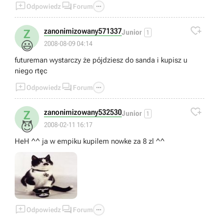



Odpowiedz
Forum

zanonimizowany571337
Z
Junior
1
😃
2008-08-09 04:14
futureman wystarczy że pójdziesz do sanda i kupisz u
niego rtęc



Odpowiedz
Forum

zanonimizowany532530
Z
Junior
1
😈
2008-02-11 16:17
HeH ^^ ja w empiku kupilem nowke za 8 zl ^^



Odpowiedz
Forum