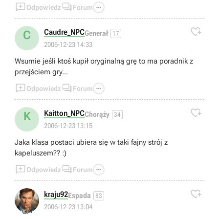



Odpowiedz
Forum

Caudre_NPC
C
Generał
17
2006-12-23 14:33
Wsumie jeśli ktoś kupił oryginalną grę to ma poradnik z
przejściem gry...



Odpowiedz
Forum

Kaitton_NPC
K
Chorąży
34
2006-12-23 13:15
Jaka klasa postaci ubiera się w taki fajny strój z
kapeluszem?? :)



Odpowiedz
Forum

kraju92
Espada
83
👍
2006-12-23 13:04