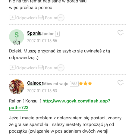
nic na ten temat napisane w poradniku
więc prośba o pomoc



Odpowiedz
Forum

Sponiu
S
Junior
1
👍
2007-01-07 13:56
Dzieki. Muszę przyznać że szybko się uwinełeś z tą
odpowiedzią :)



Odpowiedz
Forum

Cainoor
Mów mi wuju
288
2007-01-07 13:53
Ralion [ Konsul ]
http://www.goyk.com/flash.asp?
path=723
Jeżeli macie problem z dołączaniem się postaci, znaczy
że gra sie spartoliła i należy niestety rozpocząć ją od
początku (związanie w posiadaniem dwóch wersji