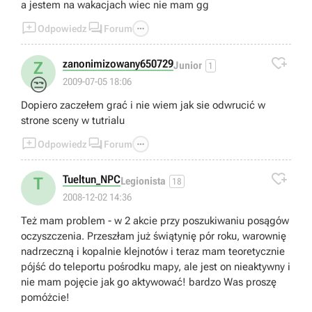
a jestem na wakacjach wiec nie mam gg



Odpowiedz
Forum

zanonimizowany650729
Z
Junior
1
😒
2009-07-05 18:06
Dopiero zaczełem grać i nie wiem jak sie odwrucić w
strone sceny w tutrialu



Odpowiedz
Forum

Tueltun_NPC
T
Legionista
18
2008-12-02 14:36
Też mam problem - w 2 akcie przy poszukiwaniu posągów
oczyszczenia. Przeszłam już świątynię pór roku, warownię
nadrzeczną i kopalnie klejnotów i teraz mam teoretycznie
pójść do teleportu pośrodku mapy, ale jest on nieaktywny i
nie mam pojęcie jak go aktywować! bardzo Was proszę
pomóżcie!