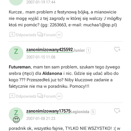
2007-01-19 17:44
Kurcze.. mam problem z festynową bójką, a mianowicie
nie mogę wyjść z tej zagrody w której się walczy :/ mógłby
ktoś mi pomóc? (gg: 2263663, e-mail:
muchaa1@op.pl
)



Odpowiedz
Forum

zanonimizowany425592
Z
Junior
1
2007-01-15 11:08
Futureman
, mam ten sam problem, szukam tego żywego
srebra (rtęci) dla
Aldanona
i nic. Gdzie się udać albo do
kogo ??? Przeszedłeś juz to? Niby kluczowe zadanie a
faktycznie nie ma w poradniku. Pomocy!!!



Odpowiedz
Forum

zanonimizowany17575
Z
Legionista
5
😍
2007-01-08 21:23
poradnik ok, wszystko fajnie, TYLKO NIE WSZYSTKO! :( w