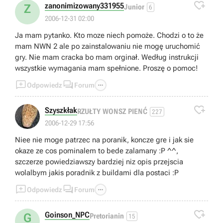

zanonimizowany331955
Z
Junior
6
2006-12-31 02:00
Ja mam pytanko. Kto moze niech pomoże. Chodzi o to że
mam NWN 2 ale po zainstalowaniu nie mogę uruchomić
gry. Nie mam cracka bo mam orginał. Według instrukcji
wszystkie wymagania mam spełnione. Proszę o pomoc!



Odpowiedz
Forum

Szyszkłak
RZUŁTY WONSZ PIENĆ
227
2006-12-29 17:56
Niee nie moge patrzec na poranik, koncze gre i jak sie
okaze ze cos pominalem to bede zalamany :P ^^,
szczerze powiedziawszy bardziej niz opis przejscia
wolalbym jakis poradnik z buildami dla postaci :P



Odpowiedz
Forum

Goinson_NPC
G
Pretorianin
15