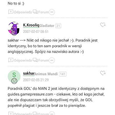
No to si :)
Underdark był o wiele leszpy i za ten zapłaciłem,
ponieważ myślałem, iż otrzymam taką samą jakość, a się



Odpowiedz
Forum
całkowicie zawiodłem.

K.Krooliq
Gladiator
21
😊
2007-02-07 08:51
sakhar ---> Nikt od nikogo nie jechał :-). Poradnik jest
identyczny, bo to ten sam poradnik w wersji
anglojęzycznej. Spójrz na nazwisko autora :-)



Odpowiedz
Forum

sakhar
S
Animus Mundi
141
😐
2007-02-05 21:29
Poradnik GOL' do NWN 2 jest identyczny z dostępnym na
guides.gamepressure.com - ciekawe, kto od kogo jechał,
ale nie dopuszczam tak obrzydliwej myśli, że GOL
popełnił plagiat i jeszcze brał za to pieniądze.



Odpowiedz
Forum