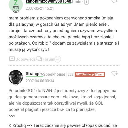

zanonimizowany301348
Z
Junior
1
😈
2007-05-21 15:21
mam problem z pokonaniem czerwonego smoka (misja
dla paladyna) w górach Galadrym .Mam pierścienie ,
zbroje i tarcze ochrony przed ogniem używam wszystkich
możliwych czarów a ta cholera pacnie łapą i raz zionie i
po ptakach. Co robić ? dodam że zawziełam się strasznie i
muszę ją wykończyć !



Odpowiedz
Forum

Stranger.
Spookhouse
223
GRYOnline.pl
Team
😁
2007-04-06 00:34
Poradnik GOL' do NWN 2 jest identyczny z dostępnym na
guides.gamepressure.com - ciekawe, kto od kogo jechał,
ale nie dopuszczam tak obrzydliwej myśli, że GOL
popełnił plagiat i jeszcze brał za to pieniądze.
<<<
K.Krooliq --> Teraz zacznie się pewnie chłopak rzucać, że