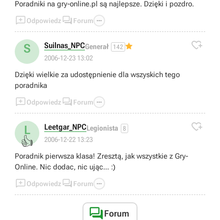
Poradniki na gry-online.pl są najlepsze. Dzięki i pozdro.



Odpowiedz
Forum

Suilnas_NPC
S
Generał
142
2006-12-23 13:02
Dzięki wielkie za udostępnienie dla wszyskich tego
poradnika



Odpowiedz
Forum

Leetgar_NPC
L
Legionista
8
👍
2006-12-22 13:23
Poradnik pierwsza klasa! Zresztą, jak wszystkie z Gry-
Online. Nic dodac, nic ując... :)



Odpowiedz
Forum

Forum