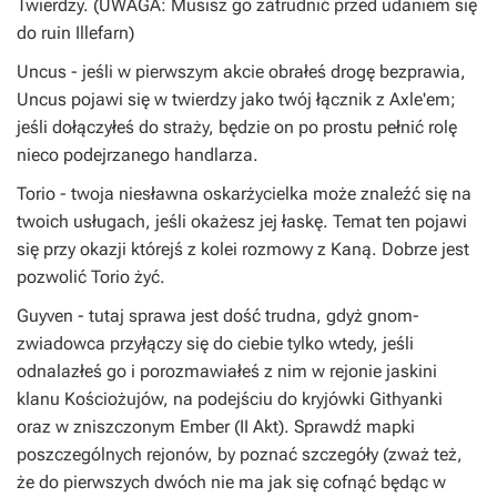
Twierdzy. (UWAGA: Musisz go zatrudnić przed udaniem się
do ruin Illefarn)
Uncus
- jeśli w pierwszym akcie obrałeś drogę bezprawia,
Uncus pojawi się w twierdzy jako twój łącznik z Axle'em;
jeśli dołączyłeś do straży, będzie on po prostu pełnić rolę
nieco podejrzanego handlarza.
Torio
- twoja niesławna oskarżycielka może znaleźć się na
twoich usługach, jeśli okażesz jej łaskę. Temat ten pojawi
się przy okazji którejś z kolei rozmowy z Kaną. Dobrze jest
pozwolić Torio żyć.
Guyven
- tutaj sprawa jest dość trudna, gdyż gnom-
zwiadowca przyłączy się do ciebie tylko wtedy, jeśli
odnalazłeś go i porozmawiałeś z nim w rejonie jaskini
klanu Kościożujów, na podejściu do kryjówki Githyanki
oraz w zniszczonym Ember (II Akt). Sprawdź mapki
poszczególnych rejonów, by poznać szczegóły (zważ też,
że do pierwszych dwóch nie ma jak się cofnąć będąc w