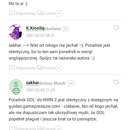
No to si :)
Underdark był o wiele leszpy i za ten zapłaciłem,
ponieważ myślałem, iż otrzymam taką samą jakość, a się



Odpowiedz
Forum
całkowicie zawiodłem.

K.Krooliq
Gladiator
21
😊
2007-02-07 08:51
sakhar ---> Nikt od nikogo nie jechał :-). Poradnik jest
identyczny, bo to ten sam poradnik w wersji
anglojęzycznej. Spójrz na nazwisko autora :-)



Odpowiedz
Forum

sakhar
S
Animus Mundi
141
😐
2007-02-05 21:29
Poradnik GOL' do NWN 2 jest identyczny z dostępnym na
guides.gamepressure.com - ciekawe, kto od kogo jechał,
ale nie dopuszczam tak obrzydliwej myśli, że GOL
popełnił plagiat i jeszcze brał za to pieniądze.



Odpowiedz
Forum