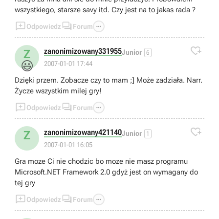
wszystkiego, starsze savy itd. Czy jest na to jakas rada ?



Odpowiedz
Forum

zanonimizowany331955
Z
Junior
6
😃
2007-01-01 17:44
Dzięki przem. Zobacze czy to mam ;] Może zadziała. Narr.
Życze wszystkim milej gry!



Odpowiedz
Forum

zanonimizowany421140
Z
Junior
1
2007-01-01 16:05
Gra moze Ci nie chodzic bo moze nie masz programu
Microsoft.NET Framework 2.0 gdyż jest on wymagany do
tej gry



Odpowiedz
Forum