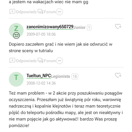
a jestem na wakacjach wiec nie mam gg



Odpowiedz
Forum

zanonimizowany650729
Z
Junior
1
😒
2009-07-05 18:06
Dopiero zaczełem grać i nie wiem jak sie odwrucić w
strone sceny w tutrialu



Odpowiedz
Forum

Tueltun_NPC
T
Legionista
18
2008-12-02 14:36
Też mam problem - w 2 akcie przy poszukiwaniu posągów
oczyszczenia. Przeszłam już świątynię pór roku, warownię
nadrzeczną i kopalnie klejnotów i teraz mam teoretycznie
pójść do teleportu pośrodku mapy, ale jest on nieaktywny i
nie mam pojęcie jak go aktywować! bardzo Was proszę
pomóżcie!