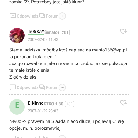
zamka 99. Potrzebny jest jakiś klucz?



Odpowiedz
Forum

TeRiKaY
Senator
204
2007-02-02 11:43
Siema ludziska ,mógłby ktoś napisac na
manio136@vp.pl
ja pokonac króla cieni?
Juz go rozwaliłem ,ale niewiem co zrobic jak sie pokazuja
te małe króle cienia,
Z góry dzięks.



Odpowiedz
Forum

ElNinho
E
STROH 80
159
2007-01-29 23:03
h4v0c -> prawym na Slaada nieco dlużej i pojawią Ci się
opcje, m.in. porozmawiaj