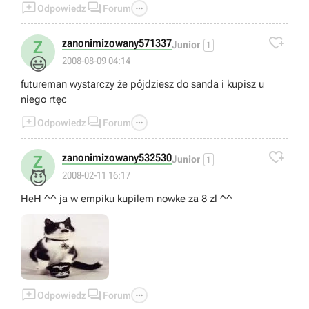



Odpowiedz
Forum

zanonimizowany571337
Z
Junior
1
😃
2008-08-09 04:14
futureman wystarczy że pójdziesz do sanda i kupisz u
niego rtęc



Odpowiedz
Forum

zanonimizowany532530
Z
Junior
1
😈
2008-02-11 16:17
HeH ^^ ja w empiku kupilem nowke za 8 zl ^^



Odpowiedz
Forum