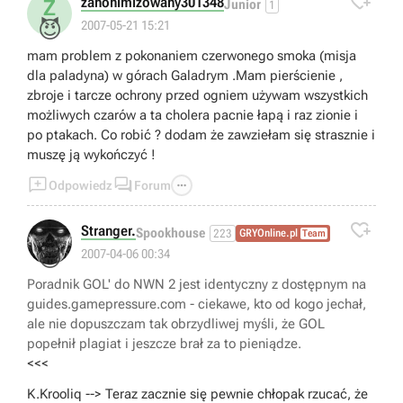

zanonimizowany301348
Z
Junior
1
😈
2007-05-21 15:21
mam problem z pokonaniem czerwonego smoka (misja
dla paladyna) w górach Galadrym .Mam pierścienie ,
zbroje i tarcze ochrony przed ogniem używam wszystkich
możliwych czarów a ta cholera pacnie łapą i raz zionie i
po ptakach. Co robić ? dodam że zawziełam się strasznie i
muszę ją wykończyć !



Odpowiedz
Forum

Stranger.
Spookhouse
223
GRYOnline.pl
Team
😁
2007-04-06 00:34
Poradnik GOL' do NWN 2 jest identyczny z dostępnym na
guides.gamepressure.com - ciekawe, kto od kogo jechał,
ale nie dopuszczam tak obrzydliwej myśli, że GOL
popełnił plagiat i jeszcze brał za to pieniądze.
<<<
K.Krooliq --> Teraz zacznie się pewnie chłopak rzucać, że