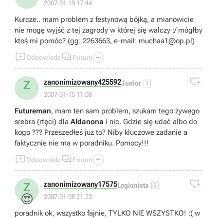
2007-01-19 17:44
Kurcze.. mam problem z festynową bójką, a mianowicie
nie mogę wyjść z tej zagrody w której się walczy :/ mógłby
ktoś mi pomóc? (gg: 2263663, e-mail:
muchaa1@op.pl
)



Odpowiedz
Forum

zanonimizowany425592
Z
Junior
1
2007-01-15 11:08
Futureman
, mam ten sam problem, szukam tego żywego
srebra (rtęci) dla
Aldanona
i nic. Gdzie się udać albo do
kogo ??? Przeszedłeś juz to? Niby kluczowe zadanie a
faktycznie nie ma w poradniku. Pomocy!!!



Odpowiedz
Forum

zanonimizowany17575
Z
Legionista
5
😍
2007-01-08 21:23
poradnik ok, wszystko fajnie, TYLKO NIE WSZYSTKO! :( w