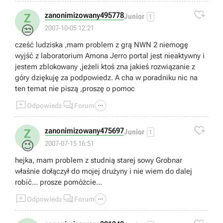

zanonimizowany495778
Z
Junior
1
😒
2007-10-05 12:21
cześć ludziska ,mam problem z grą NWN 2 niemogę
wyjść z laboratorium Amona Jerro portal jest nieaktywny i
jestem zblokowany ,jeżeli ktoś zna jakieś rozwiązanie z
góry dziękuję za podpowiedz. A cha w poradniku nic na
ten temat nie piszą ,proszę o pomoc



Odpowiedz
Forum

zanonimizowany475697
Z
Junior
1
😉
2007-07-15 16:51
hejka, mam problem z studnią starej sowy Grobnar
właśnie dołączył do mojej drużyny i nie wiem do dalej
robić... prosze pomóżcie...



Odpowiedz
Forum