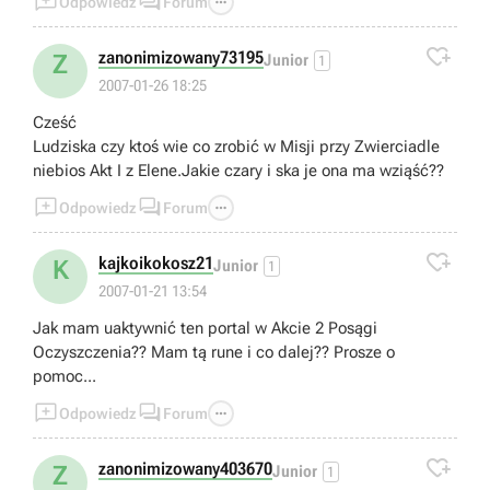



Odpowiedz
Forum

zanonimizowany73195
Z
Junior
1
2007-01-26 18:25
Cześć
Ludziska czy ktoś wie co zrobić w Misji przy Zwierciadle
niebios Akt I z Elene.Jakie czary i ska je ona ma wziąść??



Odpowiedz
Forum

kajkoikokosz21
K
Junior
1
2007-01-21 13:54
Jak mam uaktywnić ten portal w Akcie 2 Posągi
Oczyszczenia?? Mam tą rune i co dalej?? Prosze o
pomoc...



Odpowiedz
Forum

zanonimizowany403670
Z
Junior
1