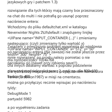
jezykowych gry i patchem 1.3)
rozwiązanie dla tych którzy mają czarny box przeznaczony
na chat do multi i nie potrafią go usunąć poprzez
naciśniecie entera:
Wchodzimy do pliku defaultchat.xml w katalogu
Neverwinter Nights 2\UI\default i znajdujemy linijkę
<UIPane name="INPUT_CONTAINER (...)" i zmieniamy
nastepująco: (czyli zmieniamy tylko wartość x)
Zwiazany z powyższym problem wywalania do windowsa
<UIPane name="INPUT_CONTAINER" x="512" y="50"
po nacisnieciu entera (nie zawsze) nie zostal jeszcze przez
width="300" height="75" >
mnie rozwiazany. po prostu nalezy pomietac o nie
dla rozdzielczości 1024x768
naciskaniu go (nawet przy robieniu save!!)
Dla innych ustalamy wartość x poprzez podzielenie
pierwszej rozdzielczości przez 2, czyli np. dla 800x600
dla tych którzy maja problem z przyłączeniem komandora
bedzie to 400
Tanna (Grabixon1987) w misji na cmentarzu.
można go przyłączyc recznie wpisujac po naciśnieciu
tyldy:
DebugMode 1
partyadd 5982
a po wypełnieniu zadania