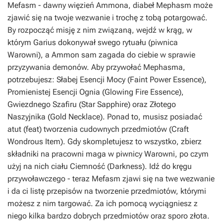
Mefasm
- dawny więzień Ammona, diabeł Mephasm może
zjawić się na twoje wezwanie i trochę z tobą potargować.
By rozpocząć misję z nim związaną, wejdź w krąg, w
którym Garius dokonywał swego rytuału (piwnica
Warowni), a Ammon sam zagada do ciebie w sprawie
przyzywania demonów. Aby przywołać Mephasma,
potrzebujesz: Słabej Esencji Mocy (Faint Power Essence),
Promienistej Esencji Ognia (Glowing Fire Essence),
Gwiezdnego Szafiru (Star Sapphire) oraz Złotego
Naszyjnika (Gold Necklace). Ponad to, musisz posiadać
atut (feat) tworzenia cudownych przedmiotów (Craft
Wondrous Item). Gdy skompletujesz to wszystko, zbierz
składniki na pracowni maga w piwnicy Warowni, po czym
użyj na nich ciału Ciemność (Darkness). Idź do kręgu
przywoławczego - teraz Mefasm zjawi się na twe wezwanie
i da ci listę przepisów na tworzenie przedmiotów, którymi
możesz z nim targować. Za ich pomocą wyciągniesz z
niego kilka bardzo dobrych przedmiotów oraz sporo złota.