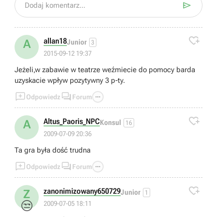

Dodaj komentarz...

allan18
A
Junior
3
2015-09-12 19:37
Jeżeli,w zabawie w teatrze weźmiecie do pomocy barda
uzyskacie wpływ pozytywny 3 p-ty.



Odpowiedz
Forum

Altus_Paoris_NPC
A
Konsul
16
2009-07-09 20:36
Ta gra była dość trudna



Odpowiedz
Forum

zanonimizowany650729
Z
Junior
1
😒
2009-07-05 18:11