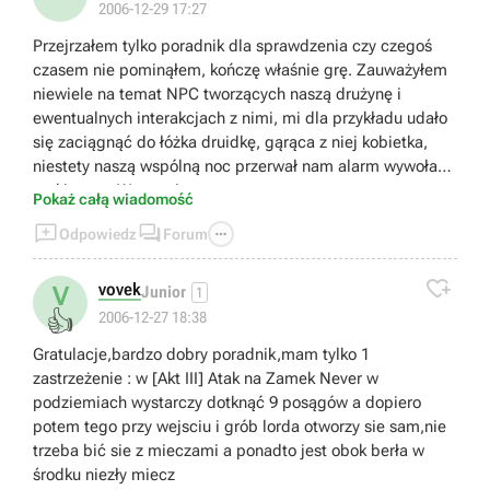
2006-12-29 17:27
Przejrzałem tylko poradnik dla sprawdzenia czy czegoś
czasem nie pominąłem, kończę właśnie grę. Zauważyłem
niewiele na temat NPC tworzących naszą drużynę i
ewentualnych interakcjach z nimi, mi dla przykładu udało
się zaciągnąć do łóżka druidkę, gąrąca z niej kobietka,
niestety naszą wspólną noc przerwał nam alarm wywołany
atakiem na Warownię.
Pokaż całą wiadomość



Odpowiedz
Forum

vovek
V
Junior
1
👍
2006-12-27 18:38
Gratulacje,bardzo dobry poradnik,mam tylko 1
zastrzeżenie : w [Akt III] Atak na Zamek Never w
podziemiach wystarczy dotknąć 9 posągów a dopiero
potem tego przy wejsciu i grób lorda otworzy sie sam,nie
trzeba bić sie z mieczami a ponadto jest obok berła w
środku niezły miecz