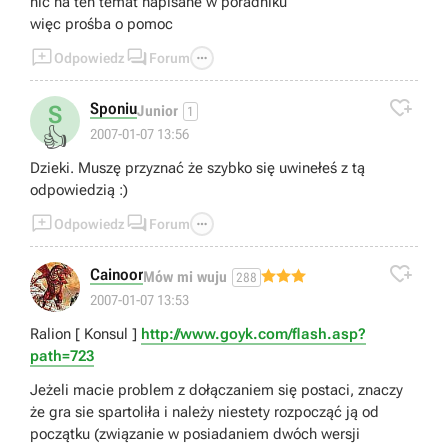
nic na ten temat napisane w poradniku
więc prośba o pomoc



Odpowiedz
Forum

Sponiu
S
Junior
1
👍
2007-01-07 13:56
Dzieki. Muszę przyznać że szybko się uwinełeś z tą
odpowiedzią :)



Odpowiedz
Forum

Cainoor
Mów mi wuju
288
2007-01-07 13:53
Ralion [ Konsul ]
http://www.goyk.com/flash.asp?
path=723
Jeżeli macie problem z dołączaniem się postaci, znaczy
że gra sie spartoliła i należy niestety rozpocząć ją od
początku (związanie w posiadaniem dwóch wersji