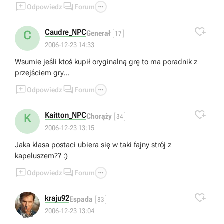



Odpowiedz
Forum

Caudre_NPC
C
Generał
17
2006-12-23 14:33
Wsumie jeśli ktoś kupił oryginalną grę to ma poradnik z
przejściem gry...



Odpowiedz
Forum

Kaitton_NPC
K
Chorąży
34
2006-12-23 13:15
Jaka klasa postaci ubiera się w taki fajny strój z
kapeluszem?? :)



Odpowiedz
Forum

kraju92
Espada
83
👍
2006-12-23 13:04