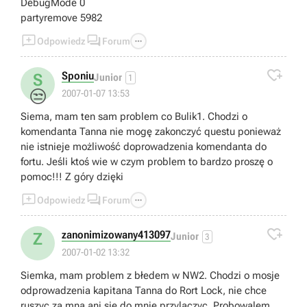
DebugMode 0
partyremove 5982



Odpowiedz
Forum

Sponiu
S
Junior
1
😒
2007-01-07 13:53
Siema, mam ten sam problem co Bulik1. Chodzi o
komendanta Tanna nie mogę zakonczyć questu ponieważ
nie istnieje możliwość doprowadzenia komendanta do
fortu. Jeśli ktoś wie w czym problem to bardzo proszę o
pomoc!!! Z góry dzięki



Odpowiedz
Forum

zanonimizowany413097
Z
Junior
3
2007-01-02 13:32
Siemka, mam problem z błedem w NW2. Chodzi o mosje
odprowadzenia kapitana Tanna do Rort Lock, nie chce
ruszyc za mna ani sie do mnie przylaczyc. Probowalem