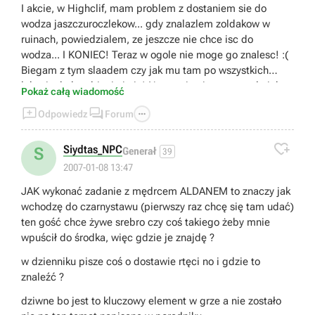
I akcie, w Highclif, mam problem z dostaniem sie do
wodza jaszczuroczlekow... gdy znalazlem zoldakow w
ruinach, powiedzialem, ze jeszcze nie chce isc do
wodza... I KONIEC! Teraz w ogole nie moge go znalesc! :(
Biegam z tym slaadem czy jak mu tam po wszystkich
lokacjach, kombinuje i nic! Na mapie nie zaznaczylo ich
Pokaż całą wiadomość
kryjowki, tego jaszczura ubic juz nie moge i ogolnie to nie



Odpowiedz
Forum
wiem co robic :/ Mam zaczac od poczatku cala gre?!?!?!
Cholerny bug! Ludzie, pomocy! :(

Siydtas_NPC
S
Generał
39
2007-01-08 13:47
JAK wykonać zadanie z mędrcem ALDANEM to znaczy jak
wchodzę do czarnystawu (pierwszy raz chcę się tam udać)
ten gość chce żywe srebro czy coś takiego żeby mnie
wpuścił do środka, więc gdzie je znajdę ?
w dzienniku pisze coś o dostawie rtęci no i gdzie to
znaleźć ?
dziwne bo jest to kluczowy element w grze a nie zostało