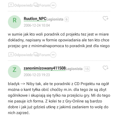



Odpowiedz
Forum

Ruutlon_NPC
R
Legionista
6
2006-12-24 10:04
w sumie jak kto woli poradnik cd projektu tez jest w miare
dokladny, napisany w formie opowiadania ale ten kto chce
przejsc gre z minimalnapomoca to poradnik jest dla niego



Odpowiedz
Forum

zanonimizowany411508
Z
Legionista
15
2006-12-23 19:23
bladyk --> Niby tak, ale te poradniki z CD Projektu na ogół
można o kant tyłka obić choćby m.in. dla tego że są zbyt
ogólnikowe i skupiają się tylko na przejściu gry. Mi do tego
nie pasuje ich forma. Z kolei te z Gry-Online są bardzo
dobre i jak już gdzieś utknę z jakimś zadaniem to wolę do
nich zajrzeć.