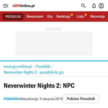




Newsroom
Gry
Rankingi
Listy
Recenzje
PREMIUM
www.gry-online.pl
Poradniki


Neverwinter Nights 2 - poradnik do gry
Neverwinter Nights 2: NPC
Pobierz Poradnik
PORADNIKI
Aktualizacja:
5 sierpnia 2019