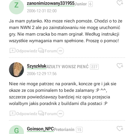

zanonimizowany331955
Z
Junior
6
2006-12-31 02:00
Ja mam pytanko. Kto moze niech pomoże. Chodzi o to że
mam NWN 2 ale po zainstalowaniu nie mogę uruchomić
gry. Nie mam cracka bo mam orginał. Według instrukcji
wszystkie wymagania mam spełnione. Proszę o pomoc!



Odpowiedz
Forum

Szyszkłak
RZUŁTY WONSZ PIENĆ
227
2006-12-29 17:56
Niee nie moge patrzec na poranik, koncze gre i jak sie
okaze ze cos pominalem to bede zalamany :P ^^,
szczerze powiedziawszy bardziej niz opis przejscia
wolalbym jakis poradnik z buildami dla postaci :P



Odpowiedz
Forum

Goinson_NPC
G
Pretorianin
15