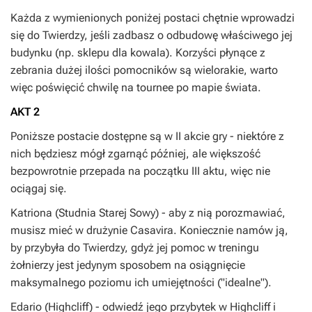
Każda z wymienionych poniżej postaci chętnie wprowadzi
się do Twierdzy, jeśli zadbasz o odbudowę właściwego jej
budynku (np. sklepu dla kowala). Korzyści płynące z
zebrania dużej ilości pomocników są wielorakie, warto
więc poświęcić chwilę na tournee po mapie świata.
AKT 2
Poniższe postacie dostępne są w II akcie gry - niektóre z
nich będziesz mógł zgarnąć później, ale większość
bezpowrotnie przepada na początku III aktu, więc nie
ociągaj się.
Katriona
(Studnia Starej Sowy) - aby z nią porozmawiać,
musisz mieć w drużynie Casavira. Koniecznie namów ją,
by przybyła do Twierdzy, gdyż jej pomoc w treningu
żołnierzy jest jedynym sposobem na osiągnięcie
maksymalnego poziomu ich umiejętności ("idealne").
Edario
(Highcliff) - odwiedź jego przybytek w Highcliff i