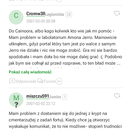

Cromw3ll
C
Legionista
20
2007-02-05 00:08
Do Cainoora, albo kogo kolwiek kto wie jak mi pomóc -
Mam problem w labolatorium Amona Jerro. Mainowicie
utknąłem, gdyż portal który tam jest po walce z samym
Jerro nie działa i nic nie moge zrobić. Gra mi sie bardzo
spodobała i mam doła bo nie moge dalej grać :(. Podobno
jak bym sie cofnął aż przed rozprawe, to ten bład może by
nie wystąpił, ale nawet jak bym miał tego save`a (a nie
Pokaż całą wiadomość
mam) to by mi się nie chciało taki kawał od nowa



Odpowiedz
Forum
przechodzić. Nie znacie może jakiegoś sposobu aby tu
zaradzić, na przykład jak w problemie wyżej (który też u

mnie wystąpił) za pomocą konsoli??? Błagam o jakąś
miszczu591
M
Junior
1
pomoc :(. Aha - patche nic mi nie dały.
❓
2007-02-02 23:12
Mam problem z dostaniem się do jednej z krypt na
cmentarzu(tej z zadań fortu). Kiedy chce ją otworzyc
wyskakuje komunikat, że to nie możliwe- stopień trudności