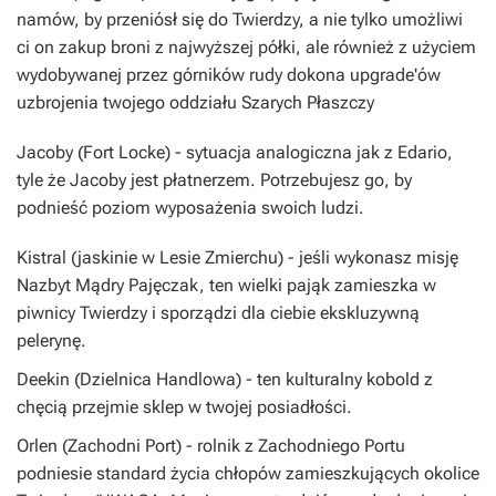
namów, by przeniósł się do Twierdzy, a nie tylko umożliwi
ci on zakup broni z najwyższej półki, ale również z użyciem
wydobywanej przez górników rudy dokona upgrade'ów
uzbrojenia twojego oddziału Szarych Płaszczy
Jacoby
(Fort Locke) - sytuacja analogiczna jak z Edario,
tyle że Jacoby jest płatnerzem. Potrzebujesz go, by
podnieść poziom wyposażenia swoich ludzi.
Kistral
(jaskinie w Lesie Zmierchu) - jeśli wykonasz misję
Nazbyt Mądry Pajęczak, ten wielki pająk zamieszka w
piwnicy Twierdzy i sporządzi dla ciebie ekskluzywną
pelerynę.
Deekin
(Dzielnica Handlowa) - ten kulturalny kobold z
chęcią przejmie sklep w twojej posiadłości.
Orlen
(Zachodni Port) - rolnik z Zachodniego Portu
podniesie standard życia chłopów zamieszkujących okolice