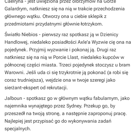
Caelryna
- jest uwięziona przez olbrzymów na Górze
Galardrym, natkniesz się na nią w trakcie przechodzenia
głównego wątku. Otworzy ona u ciebie sklepik z
przedmiotami przydatnymi głównie łotrzykom.
Światło Niebios
- pierwszy raz spotkasz ją w Dzienicy
Handlowej, niedaleko posiadłości Axle'a Wyzwie cię ona na
pojedynek. Przyjmij wyzwanie i pokonaj ją. Drugi raz
natkniesz się na nią w Porcie Llast, niedaleko kupców w
północnej części miasta. Trzeci pojedynek stoczysz u bram
Warowni. Jeśli uda ci się trzykrotnie ją pokonać (a robi się
coraz trudniejsza), wejdzie ona w twoje szeregi jako
sierżant-ekspert od rekrutacji.
Jalboun
- spotkasz go w głównym wątku fabularnym, jako
najemnika wynajętego przez Sydney. Przekup go, by
przeszedł na twoją stronę, a następnie zaproponuj pracę.
Najlepiej jest przypisać go do wykonywania zadań
specjalnych.