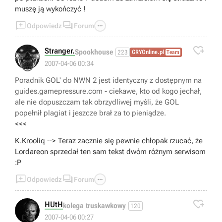
muszę ją wykończyć !



Odpowiedz
Forum

Stranger.
Spookhouse
223
GRYOnline.pl
Team
😁
2007-04-06 00:34
Poradnik GOL' do NWN 2 jest identyczny z dostępnym na
guides.gamepressure.com - ciekawe, kto od kogo jechał,
ale nie dopuszczam tak obrzydliwej myśli, że GOL
popełnił plagiat i jeszcze brał za to pieniądze.
<<<
K.Krooliq --> Teraz zacznie się pewnie chłopak rzucać, że
Lordareon sprzedał ten sam tekst dwóm różnym serwisom
:P



Odpowiedz
Forum

HUtH
kolega truskawkowy
120
👎
2007-04-06 00:27