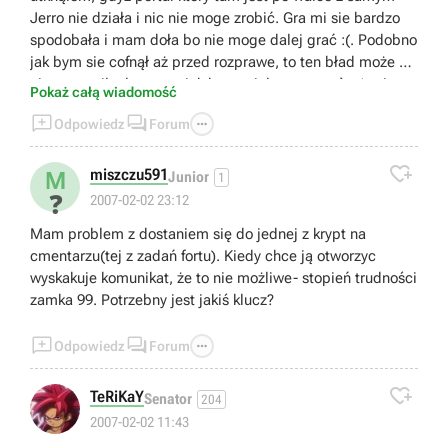
Jerro nie działa i nic nie moge zrobić. Gra mi sie bardzo
spodobała i mam doła bo nie moge dalej grać :(. Podobno
jak bym sie cofnął aż przed rozprawe, to ten bład może by
nie wystąpił, ale nawet jak bym miał tego save`a (a nie
Pokaż całą wiadomość
mam) to by mi się nie chciało taki kawał od nowa



Odpowiedz
Forum
przechodzić. Nie znacie może jakiegoś sposobu aby tu
zaradzić, na przykład jak w problemie wyżej (który też u

mnie wystąpił) za pomocą konsoli??? Błagam o jakąś
miszczu591
M
Junior
1
pomoc :(. Aha - patche nic mi nie dały.
❓
2007-02-02 23:12
Mam problem z dostaniem się do jednej z krypt na
cmentarzu(tej z zadań fortu). Kiedy chce ją otworzyc
wyskakuje komunikat, że to nie możliwe- stopień trudności
zamka 99. Potrzebny jest jakiś klucz?



Odpowiedz
Forum

TeRiKaY
Senator
204
2007-02-02 11:43