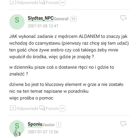



Odpowiedz
Forum
wiem co robic :/ Mam zaczac od poczatku cala gre?!?!?!
Cholerny bug! Ludzie, pomocy! :(

Siydtas_NPC
S
Generał
39
2007-01-08 13:47
JAK wykonać zadanie z mędrcem ALDANEM to znaczy jak
wchodzę do czarnystawu (pierwszy raz chcę się tam udać)
ten gość chce żywe srebro czy coś takiego żeby mnie
wpuścił do środka, więc gdzie je znajdę ?
w dzienniku pisze coś o dostawie rtęci no i gdzie to
znaleźć ?
dziwne bo jest to kluczowy element w grze a nie zostało
nic na ten temat napisane w poradniku
więc prośba o pomoc



Odpowiedz
Forum

Sponiu
S
Junior
1
👍
2007-01-07 13:56