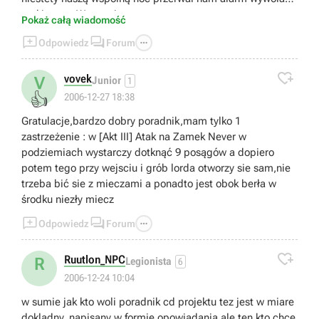
atakiem na Warownię.
Pokaż całą wiadomość



Odpowiedz
Forum

vovek
V
Junior
1
👍
2006-12-27 18:38
Gratulacje,bardzo dobry poradnik,mam tylko 1
zastrzeżenie : w [Akt III] Atak na Zamek Never w
podziemiach wystarczy dotknąć 9 posągów a dopiero
potem tego przy wejsciu i grób lorda otworzy sie sam,nie
trzeba bić sie z mieczami a ponadto jest obok berła w
środku niezły miecz



Odpowiedz
Forum

Ruutlon_NPC
R
Legionista
6
2006-12-24 10:04
w sumie jak kto woli poradnik cd projektu tez jest w miare
dokladny, napisany w formie opowiadania ale ten kto chce