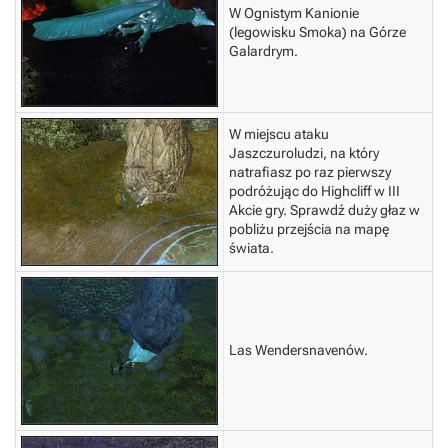
W Ognistym Kanionie
(legowisku Smoka) na Górze
Galardrym.
W miejscu ataku
Jaszczuroludzi, na który
natrafiasz po raz pierwszy
podróżując do Highcliff w III
Akcie gry. Sprawdź duży głaz w
pobliżu przejścia na mapę
świata.
Las Wendersnavenów.