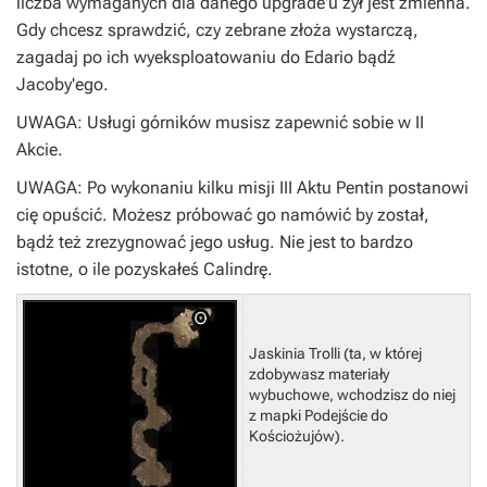
liczba wymaganych dla danego upgrade'u żył jest zmienna.
Gdy chcesz sprawdzić, czy zebrane złoża wystarczą,
zagadaj po ich wyeksploatowaniu do Edario bądź
Jacoby'ego.
UWAGA: Usługi górników musisz zapewnić sobie w II
Akcie.
UWAGA: Po wykonaniu kilku misji III Aktu Pentin postanowi
cię opuścić. Możesz próbować go namówić by został,
bądź też zrezygnować jego usług. Nie jest to bardzo
istotne, o ile pozyskałeś Calindrę.
Jaskinia Trolli (ta, w której
zdobywasz materiały
wybuchowe, wchodzisz do niej
z mapki Podejście do
Kościożujów).