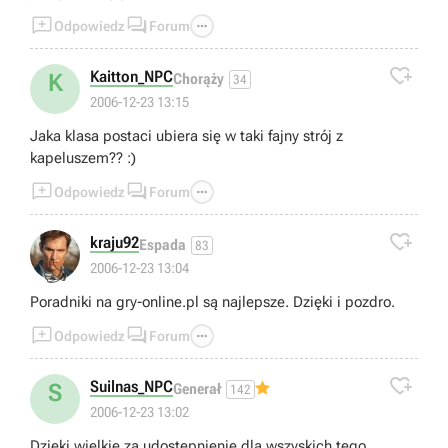



Odpowiedz
Forum

Kaitton_NPC
K
Chorąży
34
2006-12-23 13:15
Jaka klasa postaci ubiera się w taki fajny strój z
kapeluszem?? :)



Odpowiedz
Forum

kraju92
Espada
83
👍
2006-12-23 13:04
Poradniki na gry-online.pl są najlepsze. Dzięki i pozdro.



Odpowiedz
Forum

Suilnas_NPC
S
Generał
142
2006-12-23 13:02
Dzięki wielkie za udostępnienie dla wszyskich tego