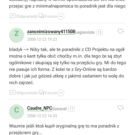
przejsc gre z minimalnapomoca to poradnik jest dla niego



Odpowiedz
Forum

zanonimizowany411508
Z
Legionista
15
2006-12-23 19:23
bladyk --> Niby tak, ale te poradniki z CD Projektu na ogół
można o kant tyłka obić choćby m.in. dla tego że są zbyt
ogólnikowe i skupiają się tylko na przejściu gry. Mi do tego
nie pasuje ich forma. Z kolei te z Gry-Online są bardzo
dobre i jak już gdzieś utknę z jakimś zadaniem to wolę do
nich zajrzeć.



Odpowiedz
Forum

Caudre_NPC
C
Generał
17
2006-12-23 14:33
Wsumie jeśli ktoś kupił oryginalną grę to ma poradnik z
przejściem gry...