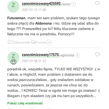

zanonimizowany425592
Z
Junior
1
2007-01-15 11:08
Futureman
, mam ten sam problem, szukam tego żywego
srebra (rtęci) dla
Aldanona
i nic. Gdzie się udać albo do
kogo ??? Przeszedłeś juz to? Niby kluczowe zadanie a
faktycznie nie ma w poradniku. Pomocy!!!



Odpowiedz
Forum

zanonimizowany17575
Z
Legionista
5
😍
2007-01-08 21:23
poradnik ok, wszystko fajnie, TYLKO NIE WSZYSTKO! :( w
I akcie, w Highclif, mam problem z dostaniem sie do
wodza jaszczuroczlekow... gdy znalazlem zoldakow w
ruinach, powiedzialem, ze jeszcze nie chce isc do
wodza... I KONIEC! Teraz w ogole nie moge go znalesc! :(
Biegam z tym slaadem czy jak mu tam po wszystkich
lokacjach, kombinuje i nic! Na mapie nie zaznaczylo ich
Pokaż całą wiadomość
kryjowki, tego jaszczura ubic juz nie moge i ogolnie to nie