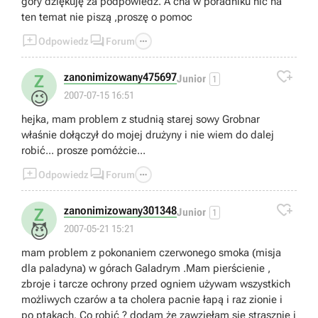
góry dziękuję za podpowiedz. A cha w poradniku nic na
ten temat nie piszą ,proszę o pomoc



Odpowiedz
Forum

zanonimizowany475697
Z
Junior
1
😉
2007-07-15 16:51
hejka, mam problem z studnią starej sowy Grobnar
właśnie dołączył do mojej drużyny i nie wiem do dalej
robić... prosze pomóżcie...



Odpowiedz
Forum

zanonimizowany301348
Z
Junior
1
😈
2007-05-21 15:21
mam problem z pokonaniem czerwonego smoka (misja
dla paladyna) w górach Galadrym .Mam pierścienie ,
zbroje i tarcze ochrony przed ogniem używam wszystkich
możliwych czarów a ta cholera pacnie łapą i raz zionie i
po ptakach. Co robić ? dodam że zawziełam się strasznie i