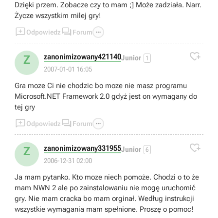
Dzięki przem. Zobacze czy to mam ;] Może zadziała. Narr.
Życze wszystkim milej gry!



Odpowiedz
Forum

zanonimizowany421140
Z
Junior
1
2007-01-01 16:05
Gra moze Ci nie chodzic bo moze nie masz programu
Microsoft.NET Framework 2.0 gdyż jest on wymagany do
tej gry



Odpowiedz
Forum

zanonimizowany331955
Z
Junior
6
2006-12-31 02:00
Ja mam pytanko. Kto moze niech pomoże. Chodzi o to że
mam NWN 2 ale po zainstalowaniu nie mogę uruchomić
gry. Nie mam cracka bo mam orginał. Według instrukcji
wszystkie wymagania mam spełnione. Proszę o pomoc!