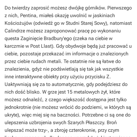
Do twierdzy zaprosić możesz dwójkę górników. Pierwszego
z nich, Pentina, miałeś okazję uwolnić w jaskiniach
Kościożujów (odwiedź go w Studni Starej Sowy), natomiast
Calindrze możesz zaproponować pracę po wykonaniu
questa
Zaginięcie Bradbury'ego
(czeka na ciebie w
karczmie w Post Llast). Gdy obydwoje będą już pracować u
ciebie, pozostaje przekazać im informacje o znalezionych
przez ciebie rudach metali. Te ostatnie nie są łatwe do
znalezienia, gdyż nie podświetlają się tak jak wszystkie
inne interaktywne obiekty przy użyciu przycisku Z.
Uaktywniają się za to automatycznie, gdy podejdziesz do
nich dość blisko. W grze jest 15 metalowych żył, które
możesz odnaleźć, z czego większość dostępna jest tylko
jednokrotnie (nie możesz wrócić do podziemi, w których są
ukryte), więc miej się na baczności. Potrzebne ci są one do
ulepszenia uzbrojenia swych Szarych Płaszczy. Broń
ulepszać może trzy-, a zbroję czterokronie, przy czym