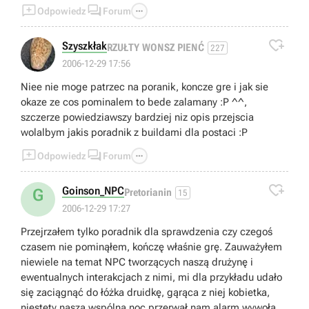



Odpowiedz
Forum

Szyszkłak
RZUŁTY WONSZ PIENĆ
227
2006-12-29 17:56
Niee nie moge patrzec na poranik, koncze gre i jak sie
okaze ze cos pominalem to bede zalamany :P ^^,
szczerze powiedziawszy bardziej niz opis przejscia
wolalbym jakis poradnik z buildami dla postaci :P



Odpowiedz
Forum

Goinson_NPC
G
Pretorianin
15
2006-12-29 17:27
Przejrzałem tylko poradnik dla sprawdzenia czy czegoś
czasem nie pominąłem, kończę właśnie grę. Zauważyłem
niewiele na temat NPC tworzących naszą drużynę i
ewentualnych interakcjach z nimi, mi dla przykładu udało
się zaciągnąć do łóżka druidkę, gąrąca z niej kobietka,
niestety naszą wspólną noc przerwał nam alarm wywołany