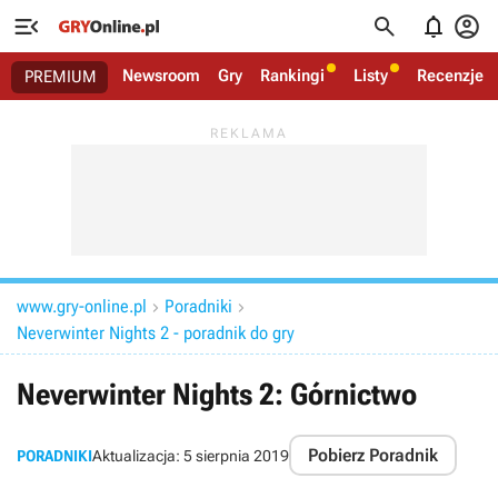




Newsroom
Gry
Rankingi
Listy
Recenzje
PREMIUM
www.gry-online.pl
Poradniki


Neverwinter Nights 2 - poradnik do gry
Neverwinter Nights 2: Górnictwo
Pobierz Poradnik
PORADNIKI
Aktualizacja:
5 sierpnia 2019