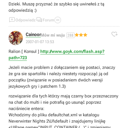
Dzieki. Muszę przyznać że szybko się uwinełeś z tą
odpowiedzią :)



Odpowiedz
Forum

Cainoor
Mów mi wuju
288
2007-01-07 13:53
Ralion [ Konsul ]
http://www.goyk.com/flash.asp?
path=723
Jeżeli macie problem z dołączaniem się postaci, znaczy
że gra sie spartoliła i należy niestety rozpocząć ją od
początku (związanie w posiadaniem dwóch wersji
jezykowych gry i patchem 1.3)
rozwiązanie dla tych którzy mają czarny box przeznaczony
na chat do multi i nie potrafią go usunąć poprzez
naciśniecie entera:
Wchodzimy do pliku defaultchat.xml w katalogu
Neverwinter Nights 2\UI\default i znajdujemy linijkę
<UIPane name="INPUT_CONTAINER (...)" i zmieniamy