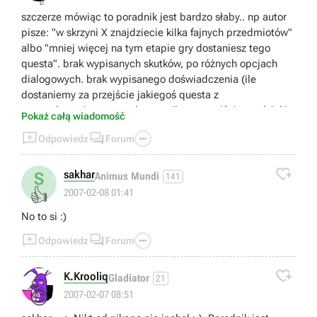
szczerze mówiąc to poradnik jest bardzo słaby.. np autor
pisze: "w skrzyni X znajdziecie kilka fajnych przedmiotów"
albo "mniej więcej na tym etapie gry dostaniesz tego
questa". brak wypisanych skutków, po różnych opcjach
dialogowych. brak wypisanego doświadczenia (ile
dostaniemy za przejście jakiegoś questa z
wymordowaniem wszystkego, a ile za przejście go dzięki
Pokaż całą wiadomość
dyplomatycznych umiejętności postaci). brak wypisanych



Odpowiedz
Forum
przedmiotów unikalnych, które znajdziemy przy ciałach
trupów i w skrzyniach. często zdarza się, że autor w ogóle

nie wspomina o innej możliwości przejścia questa(m.in.
sakhar
S
Animus Mundi
141
sytuajca z magiem, który udaje emisariusza issaniego).
👍
2007-02-08 01:41
wasz inny poradnik do Neverwinter Nights: Hordes of the
No to si :)
Underdark był o wiele leszpy i za ten zapłaciłem,
ponieważ myślałem, iż otrzymam taką samą jakość, a się



Odpowiedz
Forum
całkowicie zawiodłem.

K.Krooliq
Gladiator
21
😊
2007-02-07 08:51