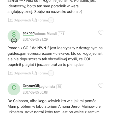
sakhar ---> Nikt od nikogo nie jechał :-). Poradnik jest
identyczny, bo to ten sam poradnik w wersji
anglojęzycznej. Spójrz na nazwisko autora :-)



Odpowiedz
Forum

sakhar
S
Animus Mundi
141
😐
2007-02-05 21:29
Poradnik GOL' do NWN 2 jest identyczny z dostępnym na
guides.gamepressure.com - ciekawe, kto od kogo jechał,
ale nie dopuszczam tak obrzydliwej myśli, że GOL
popełnił plagiat i jeszcze brał za to pieniądze.



Odpowiedz
Forum

Cromw3ll
C
Legionista
20
2007-02-05 00:08
Do Cainoora, albo kogo kolwiek kto wie jak mi pomóc -
Mam problem w labolatorium Amona Jerro. Mainowicie
utknąłem, gdyż portal który tam jest po walce z samym