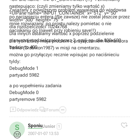
nastepująco: (czyli zmieniamy tylko wartość x)
Zwiazany z powyższym problem wywalania do windowsa
<UIPane name="INPUT_CONTAINER" x="512" y="50"
po nacisnieciu entera (nie zawsze) nie zostal jeszcze przez
width="300" height="75" >
mnie rozwiazany. po prostu nalezy pomietac o nie
dla rozdzielczości 1024x768
naciskaniu go (nawet przy robieniu save!!)
Dla innych ustalamy wartość x poprzez podzielenie
pierwszej rozdzielczości przez 2, czyli np. dla 800x600
dla tych którzy maja problem z przyłączeniem komandora
bedzie to 400
Tanna (Grabixon1987) w misji na cmentarzu.
można go przyłączyc recznie wpisujac po naciśnieciu
tyldy:
DebugMode 1
partyadd 5982
a po wypełnieniu zadania
DebugMode 0
partyremove 5982



Odpowiedz
Forum

Sponiu
S
Junior
1
😒
2007-01-07 13:53