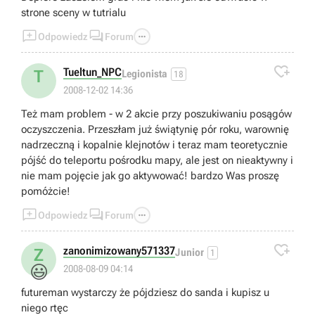
strone sceny w tutrialu



Odpowiedz
Forum

Tueltun_NPC
T
Legionista
18
2008-12-02 14:36
Też mam problem - w 2 akcie przy poszukiwaniu posągów
oczyszczenia. Przeszłam już świątynię pór roku, warownię
nadrzeczną i kopalnie klejnotów i teraz mam teoretycznie
pójść do teleportu pośrodku mapy, ale jest on nieaktywny i
nie mam pojęcie jak go aktywować! bardzo Was proszę
pomóżcie!



Odpowiedz
Forum

zanonimizowany571337
Z
Junior
1
😃
2008-08-09 04:14
futureman wystarczy że pójdziesz do sanda i kupisz u
niego rtęc