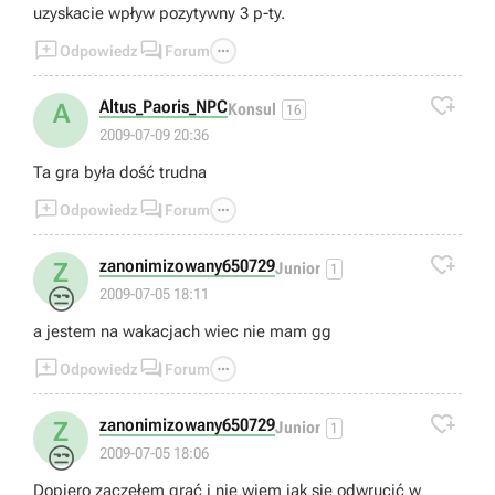
uzyskacie wpływ pozytywny 3 p-ty.



Odpowiedz
Forum

Altus_Paoris_NPC
A
Konsul
16
2009-07-09 20:36
Ta gra była dość trudna



Odpowiedz
Forum

zanonimizowany650729
Z
Junior
1
😒
2009-07-05 18:11
a jestem na wakacjach wiec nie mam gg



Odpowiedz
Forum

zanonimizowany650729
Z
Junior
1
😒
2009-07-05 18:06
Dopiero zaczełem grać i nie wiem jak sie odwrucić w