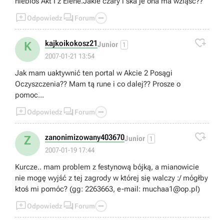
niebios Akt I z Elene.Jakie czary i ska je ona ma wziąść??



Odpowiedz
Forum

kajkoikokosz21
K
Junior
1
2007-01-21 13:54
Jak mam uaktywnić ten portal w Akcie 2 Posągi
Oczyszczenia?? Mam tą rune i co dalej?? Prosze o
pomoc...



Odpowiedz
Forum

zanonimizowany403670
Z
Junior
1
2007-01-19 17:44
Kurcze.. mam problem z festynową bójką, a mianowicie
nie mogę wyjść z tej zagrody w której się walczy :/ mógłby
ktoś mi pomóc? (gg: 2263663, e-mail:
muchaa1@op.pl
)



Odpowiedz
Forum