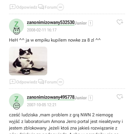



Odpowiedz
Forum

zanonimizowany532530
Z
Junior
1
😈
2008-02-11 16:17
HeH ^^ ja w empiku kupilem nowke za 8 zl ^^



Odpowiedz
Forum

zanonimizowany495778
Z
Junior
1
😒
2007-10-05 12:21
cześć ludziska ,mam problem z grą NWN 2 niemogę
wyjść z laboratorium Amona Jerro portal jest nieaktywny i
jestem zblokowany ,jeżeli ktoś zna jakieś rozwiązanie z