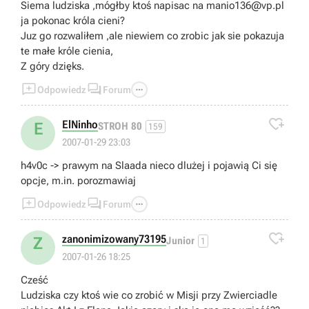
Siema ludziska ,mógłby ktoś napisac na
manio136@vp.pl
ja pokonac króla cieni?
Juz go rozwaliłem ,ale niewiem co zrobic jak sie pokazuja
te małe króle cienia,
Z góry dzięks.



Odpowiedz
Forum

ElNinho
E
STROH 80
159
2007-01-29 23:03
h4v0c -> prawym na Slaada nieco dlużej i pojawią Ci się
opcje, m.in. porozmawiaj



Odpowiedz
Forum

zanonimizowany73195
Z
Junior
1
2007-01-26 18:25
Cześć
Ludziska czy ktoś wie co zrobić w Misji przy Zwierciadle