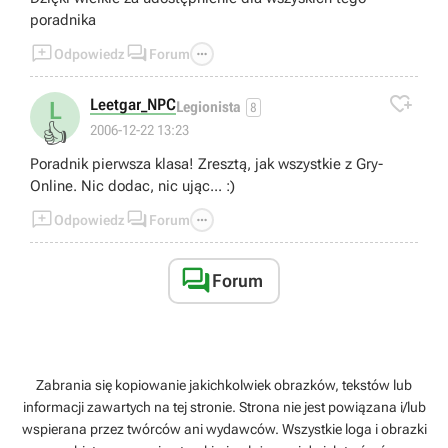
poradnika



Odpowiedz
Forum

Leetgar_NPC
L
Legionista
8
👍
2006-12-22 13:23
Poradnik pierwsza klasa! Zresztą, jak wszystkie z Gry-
Online. Nic dodac, nic ując... :)



Odpowiedz
Forum

Forum
Zabrania się kopiowanie jakichkolwiek obrazków, tekstów lub
informacji zawartych na tej stronie. Strona nie jest powiązana i/lub
wspierana przez twórców ani wydawców. Wszystkie loga i obrazki