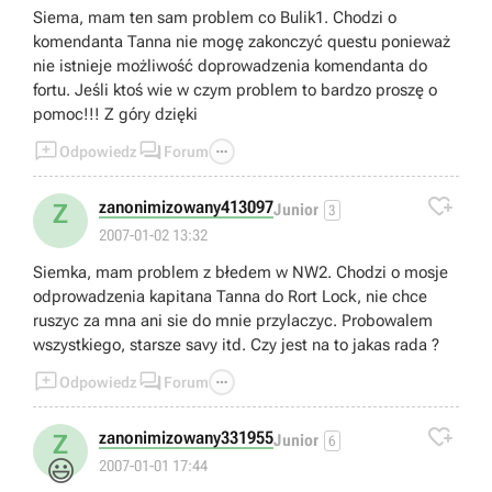
Siema, mam ten sam problem co Bulik1. Chodzi o
komendanta Tanna nie mogę zakonczyć questu ponieważ
nie istnieje możliwość doprowadzenia komendanta do
fortu. Jeśli ktoś wie w czym problem to bardzo proszę o
pomoc!!! Z góry dzięki



Odpowiedz
Forum

zanonimizowany413097
Z
Junior
3
2007-01-02 13:32
Siemka, mam problem z błedem w NW2. Chodzi o mosje
odprowadzenia kapitana Tanna do Rort Lock, nie chce
ruszyc za mna ani sie do mnie przylaczyc. Probowalem
wszystkiego, starsze savy itd. Czy jest na to jakas rada ?



Odpowiedz
Forum

zanonimizowany331955
Z
Junior
6
😃
2007-01-01 17:44