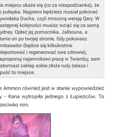
a miejscu okaże się (co za niespodzianka), że
o pułapka. Najpierw będziesz musiał pokonać
ywiołaka Ducha, czyli mroczną wersję Qary. W
astępnej kolejności musisz wziąć się za samą
ydney. Opłać jej pomocnika, Jalbouna, a
tanie on po twojej stronie. Gdy pokonasz
mbasador (będzie się kilkukrotnie
eleportować i regenerować swe zdrowie),
aproponuj najemnikowi pracę w Twierdzy, sam
atomiast zaklep sobie złoże rudy żelaza i
puść to miejsce.
e Ammon również jest w stanie wypowiedzieć
 - Kana wytropiła jednego z Łupieżców. To
rzeciwko nim.