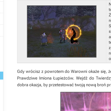
N

t
Ż

n
S

s
a

t
z
n
o
Gdy wrócisz z powrotem do Warowni okaże się, ż
Prawdziwe Imiona Łupieżców. Wejdź do Twierdzy
dobra okazja, by przetestować twoją nową broń p