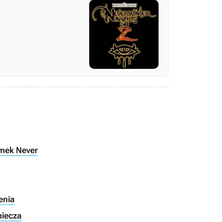
amek Never
enia
miecza