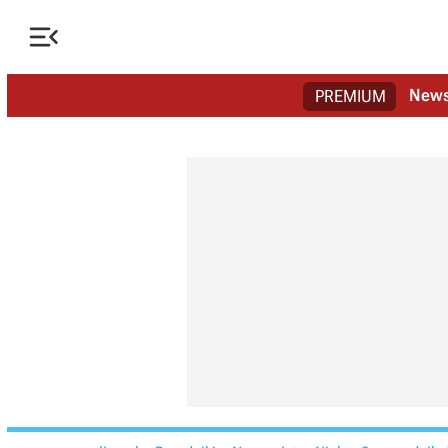

New
PREMIUM