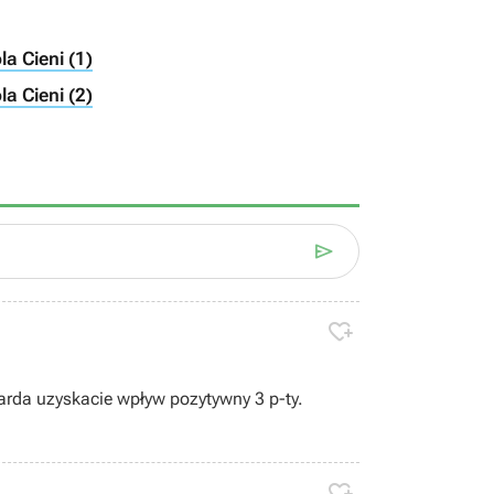
la Cieni (1)
la Cieni (2)


arda uzyskacie wpływ pozytywny 3 p-ty.
