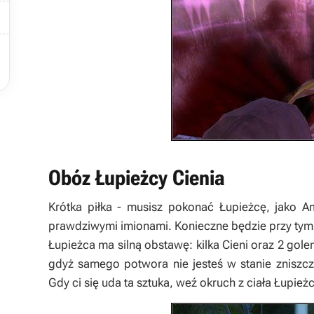


Obóz Łupieżcy Cienia
Krótka piłka - musisz pokonać Łupieżcę, jako 
prawdziwymi imionami. Konieczne będzie przy tym 
Łupieżca ma silną obstawę: kilka Cieni oraz 2 gole
gdyż samego potwora nie jesteś w stanie zniszc
Gdy ci się uda ta sztuka, weź okruch z ciała Łupie