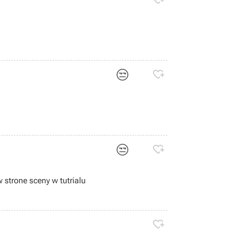
😒

😒

iero zaczełem grać i nie wiem jak sie odwrucić w strone sceny w tutrialu
