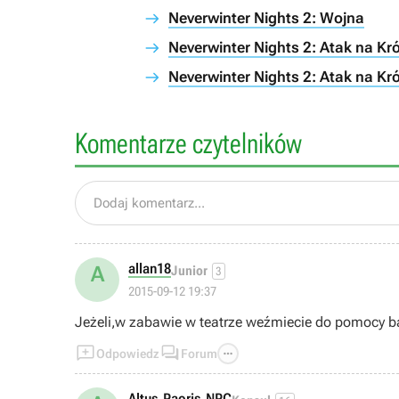
Neverwinter Nights 2: Wojna
Neverwinter Nights 2: Atak na Kró
Neverwinter Nights 2: Atak na Kró
Komentarze czytelników
Dodaj komentarz...
allan18
A
Junior
3
2015-09-12 19:37
Jeżeli,w zabawie w teatrze weźmiecie do pomocy b



Odpowiedz
Forum
Altus_Paoris_NPC