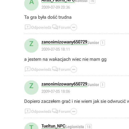
A
Konsul
16
2009-07-09 20:36
Ta gra była dość trudna



Odpowiedz
Forum
zanonimizowany650729
Z
Junior
1
2009-07-05 18:11
a jestem na wakacjach wiec nie mam gg



Odpowiedz
Forum
zanonimizowany650729
Z
Junior
1
2009-07-05 18:06
Dop



Odpowiedz
Forum
Tueltun_NPC
T
Legionista
18