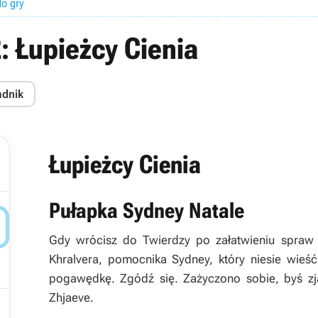
do gry
: Łupieżcy Cienia
adnik
Łupieżcy Cienia
Pułapka Sydney Natale

Gdy wrócisz do Twierdzy po załatwieniu spraw
Khralvera, pomocnika Sydney, który niesie wie
pogawędkę. Zgódź się. Zażyczono sobie, byś zja
Zhjaeve.
