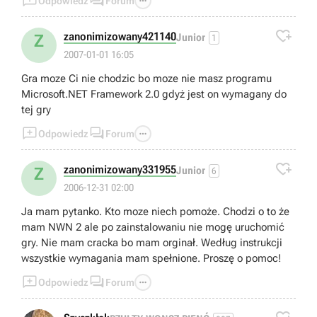



Odpowiedz
Forum

zanonimizowany421140
Z
Junior
1
2007-01-01 16:05
Gra moze Ci nie chodzic bo moze nie masz programu
Microsoft.NET Framework 2.0 gdyż jest on wymagany do
tej gry



Odpowiedz
Forum

zanonimizowany331955
Z
Junior
6
2006-12-31 02:00
Ja mam pytanko. Kto moze niech pomoże. Chodzi o to że
mam NWN 2 ale po zainstalowaniu nie mogę uruchomić
gry. Nie mam cracka bo mam orginał. Według instrukcji
wszystkie wymagania mam spełnione. Proszę o pomoc!



Odpowiedz
Forum