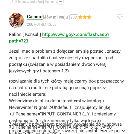



Odpowiedz
Forum

Cainoor
Mów mi wuju
288
2007-01-07 13:53
Ralion [ Konsul ]
http://www.goyk.com/flash.asp?
path=723
Jeżeli macie problem z dołączaniem się postaci, znaczy
że gra sie spartoliła i należy niestety rozpocząć ją od
początku (związanie w posiadaniem dwóch wersji
jezykowych gry i patchem 1.3)
rozwiązanie dla tych którzy mają czarny box przeznaczony
na chat do multi i nie potrafią go usunąć poprzez
naciśniecie entera:
Wchodzimy do pliku defaultchat.xml w katalogu
Neverwinter Nights 2\UI\default i znajdujemy linijkę
<UIPane name="INPUT_CONTAINER (...)" i zmieniamy
nastepująco: (czyli zmieniamy tylko wartość x)
Zwiazany z powyższym problem wywalania do windowsa
<UIPane name="INPUT_CONTAINER" x="512" y="50"
po nacisnieciu entera (nie zawsze) nie zostal jeszcze przez
width="300" height="75" >