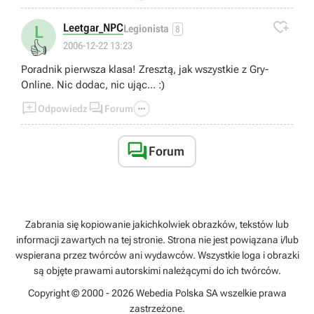

Leetgar_NPC
L
Legionista
8
👍
2006-12-22 13:23
Poradnik pierwsza klasa! Zresztą, jak wszystkie z Gry-
Online. Nic dodac, nic ując... :)



Odpowiedz
Forum

Forum
Zabrania się kopiowanie jakichkolwiek obrazków, tekstów lub
informacji zawartych na tej stronie. Strona nie jest powiązana i/lub
wspierana przez twórców ani wydawców. Wszystkie loga i obrazki
są objęte prawami autorskimi należącymi do ich twórców.
Copyright © 2000 - 2026 Webedia Polska SA wszelkie prawa
zastrzeżone.