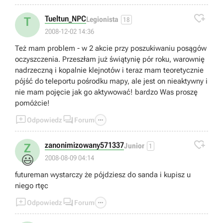

Tueltun_NPC
T
Legionista
18
2008-12-02 14:36
Też mam problem - w 2 akcie przy poszukiwaniu posągów
oczyszczenia. Przeszłam już świątynię pór roku, warownię
nadrzeczną i kopalnie klejnotów i teraz mam teoretycznie
pójść do teleportu pośrodku mapy, ale jest on nieaktywny i
nie mam pojęcie jak go aktywować! bardzo Was proszę
pomóżcie!



Odpowiedz
Forum

zanonimizowany571337
Z
Junior
1
😃
2008-08-09 04:14
futureman wystarczy że pójdziesz do sanda i kupisz u
niego rtęc



Odpowiedz
Forum