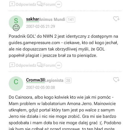



Odpowiedz
Forum

sakhar
S
Animus Mundi
141
😐
2007-02-05 21:29
Poradnik GOL' do NWN 2 jest identyczny z dostępnym na
guides.gamepressure.com - ciekawe, kto od kogo jechał,
ale nie dopuszczam tak obrzydliwej myśli, że GOL
popełnił plagiat i jeszcze brał za to pieniądze.



Odpowiedz
Forum

Cromw3ll
C
Legionista
20
2007-02-05 00:08
Do Cainoora, albo kogo kolwiek kto wie jak mi pomóc -
Mam problem w labolatorium Amona Jerro. Mainowicie
utknąłem, gdyż portal który tam jest po walce z samym
Jerro nie działa i nic nie moge zrobić. Gra mi sie bardzo
spodobała i mam doła bo nie moge dalej grać :(. Podobno
jak bym sie cofnął aż przed rozprawe, to ten bład może by