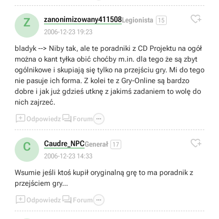

zanonimizowany411508
Z
Legionista
15
2006-12-23 19:23
bladyk --> Niby tak, ale te poradniki z CD Projektu na ogół
można o kant tyłka obić choćby m.in. dla tego że są zbyt
ogólnikowe i skupiają się tylko na przejściu gry. Mi do tego
nie pasuje ich forma. Z kolei te z Gry-Online są bardzo
dobre i jak już gdzieś utknę z jakimś zadaniem to wolę do
nich zajrzeć.



Odpowiedz
Forum

Caudre_NPC
C
Generał
17
2006-12-23 14:33
Wsumie jeśli ktoś kupił oryginalną grę to ma poradnik z
przejściem gry...



Odpowiedz
Forum