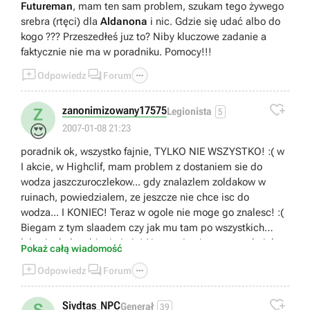
Futureman
, mam ten sam problem, szukam tego żywego
srebra (rtęci) dla
Aldanona
i nic. Gdzie się udać albo do
kogo ??? Przeszedłeś juz to? Niby kluczowe zadanie a
faktycznie nie ma w poradniku. Pomocy!!!



Odpowiedz
Forum

zanonimizowany17575
Z
Legionista
5
😍
2007-01-08 21:23
poradnik ok, wszystko fajnie, TYLKO NIE WSZYSTKO! :( w
I akcie, w Highclif, mam problem z dostaniem sie do
wodza jaszczuroczlekow... gdy znalazlem zoldakow w
ruinach, powiedzialem, ze jeszcze nie chce isc do
wodza... I KONIEC! Teraz w ogole nie moge go znalesc! :(
Biegam z tym slaadem czy jak mu tam po wszystkich
lokacjach, kombinuje i nic! Na mapie nie zaznaczylo ich
Pokaż całą wiadomość
kryjowki, tego jaszczura ubic juz nie moge i ogolnie to nie



Odpowiedz
Forum
wiem co robic :/ Mam zaczac od poczatku cala gre?!?!?!
Cholerny bug! Ludzie, pomocy! :(

Siydtas_NPC
S
Generał
39