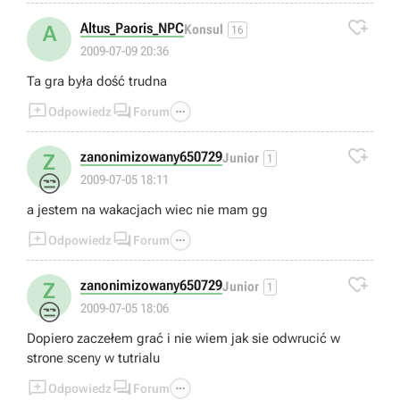

Altus_Paoris_NPC
A
Konsul
16
2009-07-09 20:36
Ta gra była dość trudna



Odpowiedz
Forum

zanonimizowany650729
Z
Junior
1
😒
2009-07-05 18:11
a jestem na wakacjach wiec nie mam gg



Odpowiedz
Forum

zanonimizowany650729
Z
Junior
1
😒
2009-07-05 18:06
Dopiero zaczełem grać i nie wiem jak sie odwrucić w
strone sceny w tutrialu



Odpowiedz
Forum