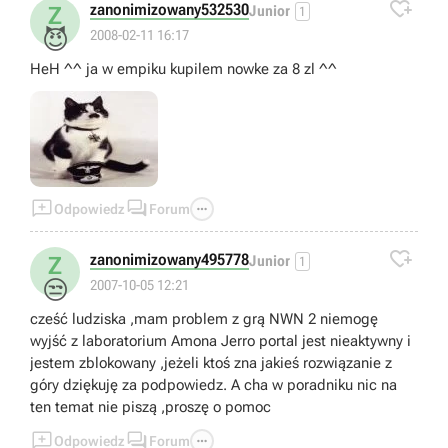

zanonimizowany532530
Z
Junior
1
😈
2008-02-11 16:17
HeH ^^ ja w empiku kupilem nowke za 8 zl ^^



Odpowiedz
Forum

zanonimizowany495778
Z
Junior
1
😒
2007-10-05 12:21
cześć ludziska ,mam problem z grą NWN 2 niemogę
wyjść z laboratorium Amona Jerro portal jest nieaktywny i
jestem zblokowany ,jeżeli ktoś zna jakieś rozwiązanie z
góry dziękuję za podpowiedz. A cha w poradniku nic na
ten temat nie piszą ,proszę o pomoc



Odpowiedz
Forum