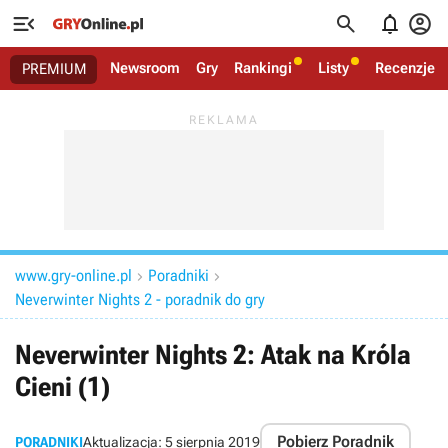




Newsroom
Gry
Rankingi
Listy
Recenzje
PREMIUM
www.gry-online.pl
Poradniki


Neverwinter Nights 2 - poradnik do gry
Neverwinter Nights 2: Atak na Króla
Cieni (1)
Pobierz Poradnik
PORADNIKI
Aktualizacja:
5 sierpnia 2019