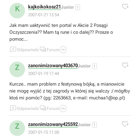

kajkoikokosz21
K
Junior
1
2007-01-21 13:54
Jak mam uaktywnić ten portal w Akcie 2 Posągi
Oczyszczenia?? Mam tą rune i co dalej?? Prosze o
pomoc...



Odpowiedz
Forum

zanonimizowany403670
Z
Junior
1
2007-01-19 17:44
Kurcze.. mam problem z festynową bójką, a mianowicie
nie mogę wyjść z tej zagrody w której się walczy :/ mógłby
ktoś mi pomóc? (gg: 2263663, e-mail:
muchaa1@op.pl
)



Odpowiedz
Forum

zanonimizowany425592
Z
Junior
1
2007-01-15 11:08