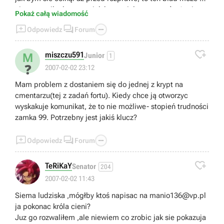
nie wystąpił, ale nawet jak bym miał tego save`a (a nie
Pokaż całą wiadomość
mam) to by mi się nie chciało taki kawał od nowa



Odpowiedz
Forum
przechodzić. Nie znacie może jakiegoś sposobu aby tu
zaradzić, na przykład jak w problemie wyżej (który też u

mnie wystąpił) za pomocą konsoli??? Błagam o jakąś
miszczu591
M
Junior
1
pomoc :(. Aha - patche nic mi nie dały.
❓
2007-02-02 23:12
Mam problem z dostaniem się do jednej z krypt na
cmentarzu(tej z zadań fortu). Kiedy chce ją otworzyc
wyskakuje komunikat, że to nie możliwe- stopień trudności
zamka 99. Potrzebny jest jakiś klucz?



Odpowiedz
Forum

TeRiKaY
Senator
204
2007-02-02 11:43
Siema ludziska ,mógłby ktoś napisac na
manio136@vp.pl
ja pokonac króla cieni?
Juz go rozwaliłem ,ale niewiem co zrobic jak sie pokazuja