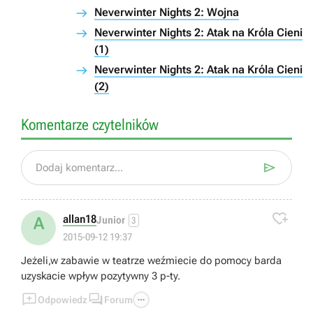
Neverwinter Nights 2: Wojna
Neverwinter Nights 2: Atak na Króla Cieni
(1)
Neverwinter Nights 2: Atak na Króla Cieni
(2)
Komentarze czytelników

Dodaj komentarz...

allan18
A
Junior
3
2015-09-12 19:37
Jeżeli,w zabawie w teatrze weźmiecie do pomocy barda
uzyskacie wpływ pozytywny 3 p-ty.



Odpowiedz
Forum