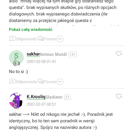
albo "mniej więcej na tym etapie gry dostaniesz tego
questa". brak wypisanych skutków, po różnych opcjach
dialogowych. brak wypisanego doświadczenia (ile
dostaniemy za przejście jakiegoś questa z
wymordowaniem wszystkego, a ile za przejście go dzięki
Pokaż całą wiadomość
dyplomatycznych umiejętności postaci). brak wypisanych



Odpowiedz
Forum
przedmiotów unikalnych, które znajdziemy przy ciałach
trupów i w skrzyniach. często zdarza się, że autor w ogóle

nie wspomina o innej możliwości przejścia questa(m.in.
sakhar
S
Animus Mundi
141
sytuajca z magiem, który udaje emisariusza issaniego).
👍
2007-02-08 01:41
wasz inny poradnik do Neverwinter Nights: Hordes of the
No to si :)
Underdark był o wiele leszpy i za ten zapłaciłem,
ponieważ myślałem, iż otrzymam taką samą jakość, a się



Odpowiedz
Forum
całkowicie zawiodłem.

K.Krooliq
Gladiator
21
😊
2007-02-07 08:51
sakhar ---> Nikt od nikogo nie jechał :-). Poradnik jest
identyczny, bo to ten sam poradnik w wersji
anglojęzycznej. Spójrz na nazwisko autora :-)