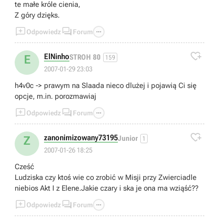
te małe króle cienia,
Z góry dzięks.



Odpowiedz
Forum

ElNinho
E
STROH 80
159
2007-01-29 23:03
h4v0c -> prawym na Slaada nieco dlużej i pojawią Ci się
opcje, m.in. porozmawiaj



Odpowiedz
Forum

zanonimizowany73195
Z
Junior
1
2007-01-26 18:25
Cześć
Ludziska czy ktoś wie co zrobić w Misji przy Zwierciadle
niebios Akt I z Elene.Jakie czary i ska je ona ma wziąść??



Odpowiedz
Forum