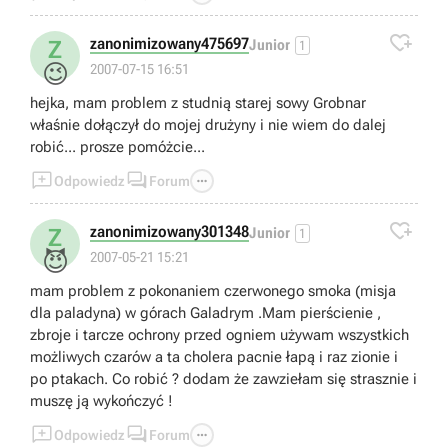

zanonimizowany475697
Z
Junior
1
😉
2007-07-15 16:51
hejka, mam problem z studnią starej sowy Grobnar
właśnie dołączył do mojej drużyny i nie wiem do dalej
robić... prosze pomóżcie...



Odpowiedz
Forum

zanonimizowany301348
Z
Junior
1
😈
2007-05-21 15:21
mam problem z pokonaniem czerwonego smoka (misja
dla paladyna) w górach Galadrym .Mam pierścienie ,
zbroje i tarcze ochrony przed ogniem używam wszystkich
możliwych czarów a ta cholera pacnie łapą i raz zionie i
po ptakach. Co robić ? dodam że zawziełam się strasznie i
muszę ją wykończyć !



Odpowiedz
Forum