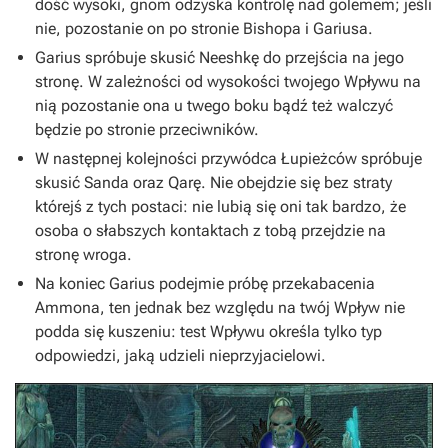
dość wysoki, gnom odzyska kontrolę nad golemem; jeśli
nie, pozostanie on po stronie Bishopa i Gariusa.
Garius spróbuje skusić
Neeshkę
do przejścia na jego
stronę. W zależności od wysokości twojego Wpływu na
nią pozostanie ona u twego boku bądź też walczyć
będzie po stronie przeciwników.
W następnej kolejności przywódca Łupieżców spróbuje
skusić
Sanda
oraz
Qarę
. Nie obejdzie się bez straty
którejś z tych postaci: nie lubią się oni tak bardzo, że
osoba o słabszych kontaktach z tobą przejdzie na
stronę wroga.
Na koniec Garius podejmie próbę przekabacenia
Ammona
, ten jednak bez względu na twój Wpływ nie
podda się kuszeniu: test Wpływu określa tylko typ
odpowiedzi, jaką udzieli nieprzyjacielowi.