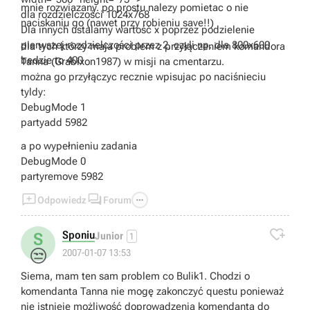
mnie rozwiazany. po prostu nalezy pomietac o nie
dla rozdzielczości 1024x768
naciskaniu go (nawet przy robieniu save!!)
Dla innych ustalamy wartość x poprzez podzielenie
pierwszej rozdzielczości przez 2, czyli np. dla 800x600
dla tych którzy maja problem z przyłączeniem komandora
bedzie to 400
Tanna (Grabixon1987) w misji na cmentarzu.
można go przyłączyc recznie wpisujac po naciśnieciu
tyldy:
DebugMode 1
partyadd 5982
a po wypełnieniu zadania
DebugMode 0
partyremove 5982



Odpowiedz
Forum

Sponiu
S
Junior
1
😒
2007-01-07 13:53
Siema, mam ten sam problem co Bulik1. Chodzi o
komendanta Tanna nie mogę zakonczyć questu ponieważ
nie istnieje możliwość doprowadzenia komendanta do