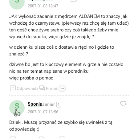
2007-01-08 13:47
JAK wykonać zadanie z mędrcem ALDANEM to znaczy jak
wchodzę do czarnystawu (pierwszy raz chcę się tam udać)
ten gość chce żywe srebro czy coś takiego żeby mnie
wpuścił do środka, więc gdzie je znajdę ?
w dzienniku pisze coś o dostawie rtęci no i gdzie to
znaleźć ?
dziwne bo jest to kluczowy element w grze a nie zostało
nic na ten temat napisane w poradniku
więc prośba o pomoc



Odpowiedz
Forum

Sponiu
S
Junior
1
👍
2007-01-07 13:56
Dzieki. Muszę przyznać że szybko się uwinełeś z tą
odpowiedzią :)