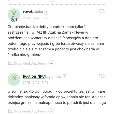

vovek
V
Junior
1
👍
2006-12-27 18:38
Gratulacje,bardzo dobry poradnik,mam tylko 1
zastrzeżenie : w [Akt III] Atak na Zamek Never w
podziemiach wystarczy dotknąć 9 posągów a dopiero
potem tego przy wejsciu i grób lorda otworzy sie sam,nie
trzeba bić sie z mieczami a ponadto jest obok berła w
środku niezły miecz



Odpowiedz
Forum

Ruutlon_NPC
R
Legionista
6
2006-12-24 10:04
w sumie jak kto woli poradnik cd projektu tez jest w miare
dokladny, napisany w formie opowiadania ale ten kto chce
przejsc gre z minimalnapomoca to poradnik jest dla niego



Odpowiedz
Forum