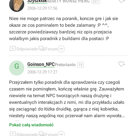

Szyszkłak
RZUŁTY WONSZ PIENĆ
227
2006-12-29 17:56
Niee nie moge patrzec na poranik, koncze gre i jak sie
okaze ze cos pominalem to bede zalamany :P ^^,
szczerze powiedziawszy bardziej niz opis przejscia
wolalbym jakis poradnik z buildami dla postaci :P



Odpowiedz
Forum

Goinson_NPC
G
Pretorianin
15
2006-12-29 17:27
Przejrzałem tylko poradnik dla sprawdzenia czy czegoś
czasem nie pominąłem, kończę właśnie grę. Zauważyłem
niewiele na temat NPC tworzących naszą drużynę i
ewentualnych interakcjach z nimi, mi dla przykładu udało
się zaciągnąć do łóżka druidkę, gąrąca z niej kobietka,
niestety naszą wspólną noc przerwał nam alarm wywołany
atakiem na Warownię.
Pokaż całą wiadomość



Odpowiedz
Forum