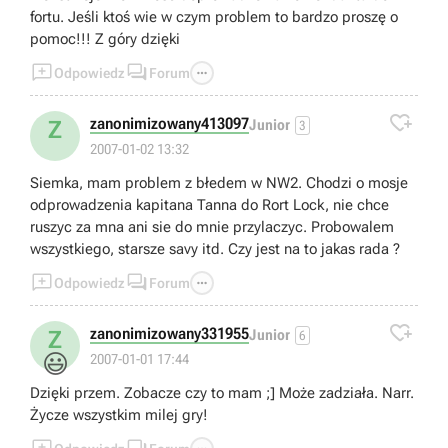
fortu. Jeśli ktoś wie w czym problem to bardzo proszę o
pomoc!!! Z góry dzięki



Odpowiedz
Forum

zanonimizowany413097
Z
Junior
3
2007-01-02 13:32
Siemka, mam problem z błedem w NW2. Chodzi o mosje
odprowadzenia kapitana Tanna do Rort Lock, nie chce
ruszyc za mna ani sie do mnie przylaczyc. Probowalem
wszystkiego, starsze savy itd. Czy jest na to jakas rada ?



Odpowiedz
Forum

zanonimizowany331955
Z
Junior
6
😃
2007-01-01 17:44
Dzięki przem. Zobacze czy to mam ;] Może zadziała. Narr.
Życze wszystkim milej gry!