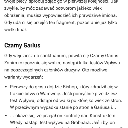
twoje plecy, spróbuj zdjąć go w pierwszej kolejności. Jak
zwykle, by móc zadawać potworom jakiekolwiek
obrażenia, musisz wypowiedzieć ich prawdziwe imiona.
Gdy uda ci się przejść ten fragment, pozostanie już tylko
wielki finał.
Czarny Garius
Gdy wejdziesz do sanktuarium, powita cię Czarny Garius.
Zanim rozpocznie się walka, nastąpi kilka testów Wpływu
na poszczególnych członków drużyny. Oto możliwe
warianty wydarzeń:
Pierwszy do głosu dojdzie
Bishop
, który zdradził cię w
trakcie bitwy o Warownię. Jeśli pomyślnie przejdziesz
test Wpływu, odstąpi od walki po którejkolwiek ze stron.
W przeciwnym wypadku stanie po stronie Gariusa i...
... okaże się, że przejął on kontrolę nad
Konstruktem
.
Wtedy nastąpi test wpływu na
Grobnara
. Jeśli był on