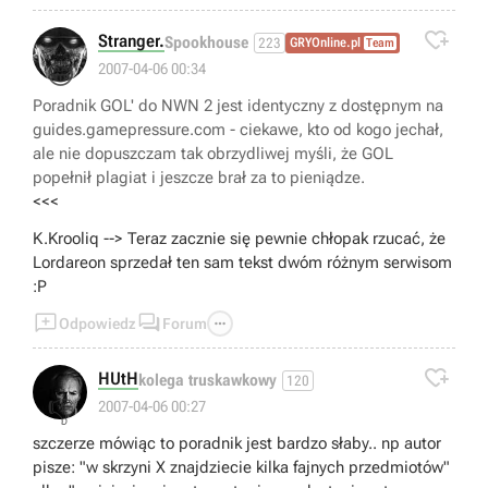

Stranger.
Spookhouse
223
GRYOnline.pl
Team
😁
2007-04-06 00:34
Poradnik GOL' do NWN 2 jest identyczny z dostępnym na
guides.gamepressure.com - ciekawe, kto od kogo jechał,
ale nie dopuszczam tak obrzydliwej myśli, że GOL
popełnił plagiat i jeszcze brał za to pieniądze.
<<<
K.Krooliq --> Teraz zacznie się pewnie chłopak rzucać, że
Lordareon sprzedał ten sam tekst dwóm różnym serwisom
:P



Odpowiedz
Forum

HUtH
kolega truskawkowy
120
👎
2007-04-06 00:27
szczerze mówiąc to poradnik jest bardzo słaby.. np autor
pisze: "w skrzyni X znajdziecie kilka fajnych przedmiotów"