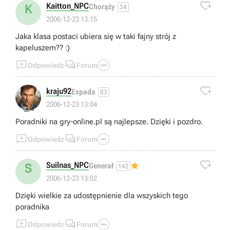

Kaitton_NPC
K
Chorąży
34
2006-12-23 13:15
Jaka klasa postaci ubiera się w taki fajny strój z
kapeluszem?? :)



Odpowiedz
Forum

kraju92
Espada
83
👍
2006-12-23 13:04
Poradniki na gry-online.pl są najlepsze. Dzięki i pozdro.



Odpowiedz
Forum

Suilnas_NPC
S
Generał
142
2006-12-23 13:02
Dzięki wielkie za udostępnienie dla wszyskich tego
poradnika



Odpowiedz
Forum