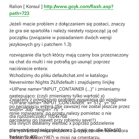
Ralion [ Konsul ]
http://www.goyk.com/flash.asp?
path=723
Jeżeli macie problem z dołączaniem się postaci, znaczy
że gra sie spartoliła i należy niestety rozpocząć ją od
początku (związanie w posiadaniem dwóch wersji
jezykowych gry i patchem 1.3)
rozwiązanie dla tych którzy mają czarny box przeznaczony
na chat do multi i nie potrafią go usunąć poprzez
naciśniecie entera:
Wchodzimy do pliku defaultchat.xml w katalogu
Neverwinter Nights 2\UI\default i znajdujemy linijkę
<UIPane name="INPUT_CONTAINER (...)" i zmieniamy
nastepująco: (czyli zmieniamy tylko wartość x)
Zwiazany z powyższym problem wywalania do windowsa
<UIPane name="INPUT_CONTAINER" x="512" y="50"
po nacisnieciu entera (nie zawsze) nie zostal jeszcze przez
width="300" height="75" >
mnie rozwiazany. po prostu nalezy pomietac o nie
dla rozdzielczości 1024x768
naciskaniu go (nawet przy robieniu save!!)
Dla innych ustalamy wartość x poprzez podzielenie
pierwszej rozdzielczości przez 2, czyli np. dla 800x600
dla tych którzy maja problem z przyłączeniem komandora
bedzie to 400
Tanna (Grabixon1987) w misji na cmentarzu.