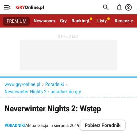




Newsroom
Gry
Rankingi
Listy
Recenzje
PREMIUM
www.gry-online.pl
Poradniki


Neverwinter Nights 2 - poradnik do gry
Neverwinter Nights 2: Wstęp
Pobierz Poradnik
PORADNIKI
Aktualizacja:
5 sierpnia 2019