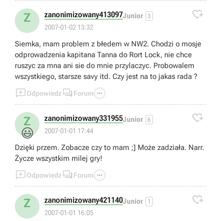

zanonimizowany413097
Z
Junior
3
2007-01-02 13:32
Siemka, mam problem z błedem w NW2. Chodzi o mosje
odprowadzenia kapitana Tanna do Rort Lock, nie chce
ruszyc za mna ani sie do mnie przylaczyc. Probowalem
wszystkiego, starsze savy itd. Czy jest na to jakas rada ?



Odpowiedz
Forum

zanonimizowany331955
Z
Junior
6
😃
2007-01-01 17:44
Dzięki przem. Zobacze czy to mam ;] Może zadziała. Narr.
Życze wszystkim milej gry!



Odpowiedz
Forum

zanonimizowany421140
Z
Junior
1
2007-01-01 16:05