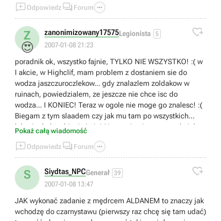



Odpowiedz
Forum

zanonimizowany17575
Z
Legionista
5
😍
2007-01-08 21:23
poradnik ok, wszystko fajnie, TYLKO NIE WSZYSTKO! :( w
I akcie, w Highclif, mam problem z dostaniem sie do
wodza jaszczuroczlekow... gdy znalazlem zoldakow w
ruinach, powiedzialem, ze jeszcze nie chce isc do
wodza... I KONIEC! Teraz w ogole nie moge go znalesc! :(
Biegam z tym slaadem czy jak mu tam po wszystkich
lokacjach, kombinuje i nic! Na mapie nie zaznaczylo ich
Pokaż całą wiadomość
kryjowki, tego jaszczura ubic juz nie moge i ogolnie to nie



Odpowiedz
Forum
wiem co robic :/ Mam zaczac od poczatku cala gre?!?!?!
Cholerny bug! Ludzie, pomocy! :(

Siydtas_NPC
S
Generał
39
2007-01-08 13:47
JAK wykonać zadanie z mędrcem ALDANEM to znaczy jak
wchodzę do czarnystawu (pierwszy raz chcę się tam udać)