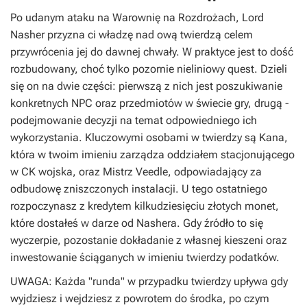
Po udanym ataku na Warownię na Rozdrożach, Lord
Nasher przyzna ci władzę nad ową twierdzą celem
przywrócenia jej do dawnej chwały. W praktyce jest to dość
rozbudowany, choć tylko pozornie nieliniowy quest. Dzieli
się on na dwie części: pierwszą z nich jest poszukiwanie
konkretnych NPC oraz przedmiotów w świecie gry, drugą -
podejmowanie decyzji na temat odpowiedniego ich
wykorzystania. Kluczowymi osobami w twierdzy są Kana,
która w twoim imieniu zarządza oddziałem stacjonującego
w CK wojska, oraz Mistrz Veedle, odpowiadający za
odbudowę zniszczonych instalacji. U tego ostatniego
rozpoczynasz z kredytem kilkudziesięciu złotych monet,
które dostałeś w darze od Nashera. Gdy źródło to się
wyczerpie, pozostanie dokładanie z własnej kieszeni oraz
inwestowanie ściąganych w imieniu twierdzy podatków.
UWAGA: Każda "runda" w przypadku twierdzy upływa gdy
wyjdziesz i wejdziesz z powrotem do środka, po czym