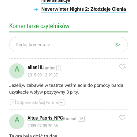
inne atrakcje
Neverwinter Nights 2: Złodzieje Cienia
Komentarze czytelników

Dodaj komentarz...

allan18
A
Junior
3
2015-09-12 19:37
Jeżeli,w zabawie w teatrze weźmiecie do pomocy barda
uzyskacie wpływ pozytywny 3 p-ty.



Odpowiedz
Forum

Altus_Paoris_NPC
A
Konsul
16
2009-07-09 20:36
Ta gra była dość trudna