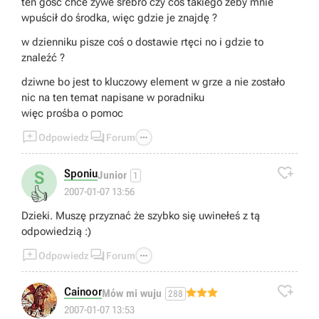
ten gość chce żywe srebro czy coś takiego żeby mnie
wpuścił do środka, więc gdzie je znajdę ?
w dzienniku pisze coś o dostawie rtęci no i gdzie to
znaleźć ?
dziwne bo jest to kluczowy element w grze a nie zostało
nic na ten temat napisane w poradniku
więc prośba o pomoc



Odpowiedz
Forum

Sponiu
S
Junior
1
👍
2007-01-07 13:56
Dzieki. Muszę przyznać że szybko się uwinełeś z tą
odpowiedzią :)



Odpowiedz
Forum

Cainoor
Mów mi wuju
288
2007-01-07 13:53