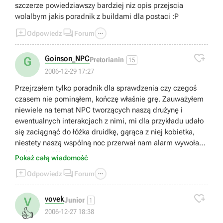
szczerze powiedziawszy bardziej niz opis przejscia
wolalbym jakis poradnik z buildami dla postaci :P



Odpowiedz
Forum

Goinson_NPC
G
Pretorianin
15
2006-12-29 17:27
Przejrzałem tylko poradnik dla sprawdzenia czy czegoś
czasem nie pominąłem, kończę właśnie grę. Zauważyłem
niewiele na temat NPC tworzących naszą drużynę i
ewentualnych interakcjach z nimi, mi dla przykładu udało
się zaciągnąć do łóżka druidkę, gąrąca z niej kobietka,
niestety naszą wspólną noc przerwał nam alarm wywołany
atakiem na Warownię.
Pokaż całą wiadomość



Odpowiedz
Forum

vovek
V
Junior
1
👍
2006-12-27 18:38