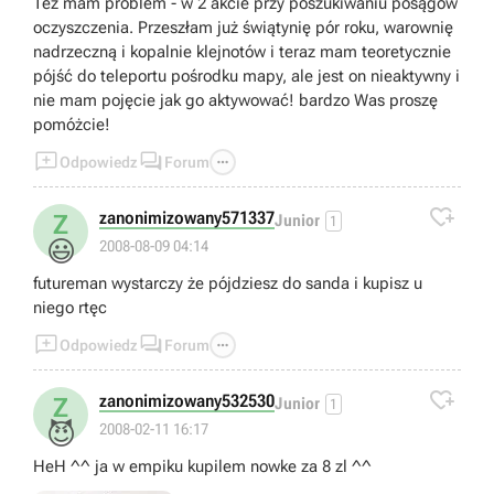
Też mam problem - w 2 akcie przy poszukiwaniu posągów
oczyszczenia. Przeszłam już świątynię pór roku, warownię
nadrzeczną i kopalnie klejnotów i teraz mam teoretycznie
pójść do teleportu pośrodku mapy, ale jest on nieaktywny i
nie mam pojęcie jak go aktywować! bardzo Was proszę
pomóżcie!



Odpowiedz
Forum

zanonimizowany571337
Z
Junior
1
😃
2008-08-09 04:14
futureman wystarczy że pójdziesz do sanda i kupisz u
niego rtęc



Odpowiedz
Forum

zanonimizowany532530
Z
Junior
1
😈
2008-02-11 16:17
HeH ^^ ja w empiku kupilem nowke za 8 zl ^^