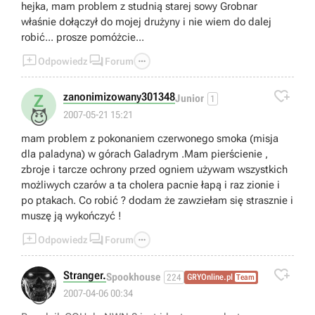
hejka, mam problem z studnią starej sowy Grobnar
właśnie dołączył do mojej drużyny i nie wiem do dalej
robić... prosze pomóżcie...



Odpowiedz
Forum

zanonimizowany301348
Z
Junior
1
😈
2007-05-21 15:21
mam problem z pokonaniem czerwonego smoka (misja
dla paladyna) w górach Galadrym .Mam pierścienie ,
zbroje i tarcze ochrony przed ogniem używam wszystkich
możliwych czarów a ta cholera pacnie łapą i raz zionie i
po ptakach. Co robić ? dodam że zawziełam się strasznie i
muszę ją wykończyć !



Odpowiedz
Forum

Stranger.
Spookhouse
224
GRYOnline.pl
Team
😁
2007-04-06 00:34