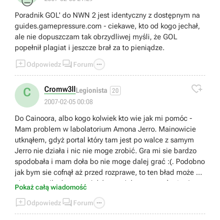
😐
Poradnik GOL' do NWN 2 jest identyczny z dostępnym na
guides.gamepressure.com - ciekawe, kto od kogo jechał,
ale nie dopuszczam tak obrzydliwej myśli, że GOL
popełnił plagiat i jeszcze brał za to pieniądze.



Odpowiedz
Forum

Cromw3ll
C
Legionista
20
2007-02-05 00:08
Do Cainoora, albo kogo kolwiek kto wie jak mi pomóc -
Mam problem w labolatorium Amona Jerro. Mainowicie
utknąłem, gdyż portal który tam jest po walce z samym
Jerro nie działa i nic nie moge zrobić. Gra mi sie bardzo
spodobała i mam doła bo nie moge dalej grać :(. Podobno
jak bym sie cofnął aż przed rozprawe, to ten bład może by
nie wystąpił, ale nawet jak bym miał tego save`a (a nie
Pokaż całą wiadomość
mam) to by mi się nie chciało taki kawał od nowa



Odpowiedz
Forum
przechodzić. Nie znacie może jakiegoś sposobu aby tu
zaradzić, na przykład jak w problemie wyżej (który też u