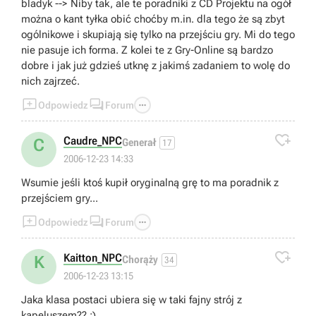
bladyk --> Niby tak, ale te poradniki z CD Projektu na ogół
można o kant tyłka obić choćby m.in. dla tego że są zbyt
ogólnikowe i skupiają się tylko na przejściu gry. Mi do tego
nie pasuje ich forma. Z kolei te z Gry-Online są bardzo
dobre i jak już gdzieś utknę z jakimś zadaniem to wolę do
nich zajrzeć.



Odpowiedz
Forum

Caudre_NPC
C
Generał
17
2006-12-23 14:33
Wsumie jeśli ktoś kupił oryginalną grę to ma poradnik z
przejściem gry...



Odpowiedz
Forum

Kaitton_NPC
K
Chorąży
34
2006-12-23 13:15
Jaka klasa postaci ubiera się w taki fajny strój z
kapeluszem?? :)