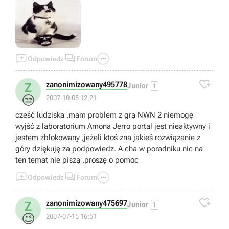



Odpowiedz
Forum

zanonimizowany495778
Z
Junior
1
😒
2007-10-05 12:21
cześć ludziska ,mam problem z grą NWN 2 niemogę
wyjść z laboratorium Amona Jerro portal jest nieaktywny i
jestem zblokowany ,jeżeli ktoś zna jakieś rozwiązanie z
góry dziękuję za podpowiedz. A cha w poradniku nic na
ten temat nie piszą ,proszę o pomoc



Odpowiedz
Forum

zanonimizowany475697
Z
Junior
1
😉
2007-07-15 16:51