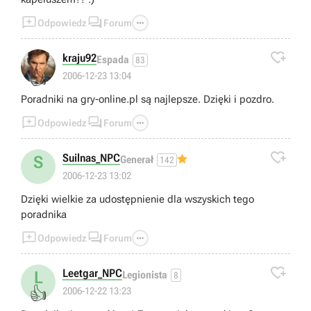



Odpowiedz
Forum

kraju92
Espada
83
👍
2006-12-23 13:04
Poradniki na gry-online.pl są najlepsze. Dzięki i pozdro.



Odpowiedz
Forum

Suilnas_NPC
S
Generał
142
2006-12-23 13:02
Dzięki wielkie za udostępnienie dla wszyskich tego
poradnika



Odpowiedz
Forum

Leetgar_NPC
L
Legionista
8
👍
2006-12-22 13:23