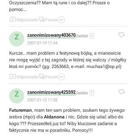
Oczyszczenia?? Mam tą rune i co dalej?? Prosze o
pomoc...



Odpowiedz
Forum

zanonimizowany403670
Z
Junior
1
2007-01-19 17:44
Kurcze.. mam problem z festynową bójką, a mianowicie
nie mogę wyjść z tej zagrody w której się walczy :/ mógłby
ktoś mi pomóc? (gg: 2263663, e-mail:
muchaa1@op.pl
)



Odpowiedz
Forum

zanonimizowany425592
Z
Junior
1
2007-01-15 11:08
Futureman
, mam ten sam problem, szukam tego żywego
srebra (rtęci) dla
Aldanona
i nic. Gdzie się udać albo do
kogo ??? Przeszedłeś juz to? Niby kluczowe zadanie a
faktycznie nie ma w poradniku. Pomocy!!!