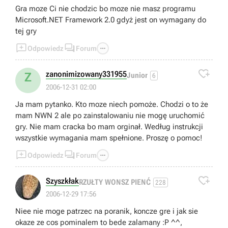
Gra moze Ci nie chodzic bo moze nie masz programu
Microsoft.NET Framework 2.0 gdyż jest on wymagany do
tej gry



Odpowiedz
Forum

zanonimizowany331955
Z
Junior
6
2006-12-31 02:00
Ja mam pytanko. Kto moze niech pomoże. Chodzi o to że
mam NWN 2 ale po zainstalowaniu nie mogę uruchomić
gry. Nie mam cracka bo mam orginał. Według instrukcji
wszystkie wymagania mam spełnione. Proszę o pomoc!



Odpowiedz
Forum

Szyszkłak
RZUŁTY WONSZ PIENĆ
228
2006-12-29 17:56
Niee nie moge patrzec na poranik, koncze gre i jak sie
okaze ze cos pominalem to bede zalamany :P ^^,