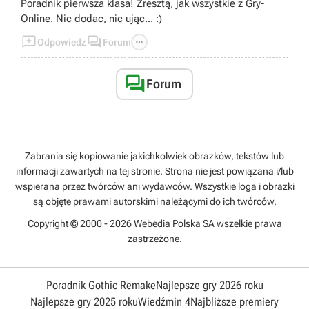
Poradnik pierwsza klasa! Zresztą, jak wszystkie z Gry-
Online. Nic dodac, nic ując... :)



Odpowiedz
Forum

Forum
Zabrania się kopiowanie jakichkolwiek obrazków, tekstów lub
informacji zawartych na tej stronie. Strona nie jest powiązana i/lub
wspierana przez twórców ani wydawców. Wszystkie loga i obrazki
są objęte prawami autorskimi należącymi do ich twórców.
Copyright © 2000 - 2026 Webedia Polska SA wszelkie prawa
zastrzeżone.
Poradnik Gothic Remake
Najlepsze gry 2026 roku
Najlepsze gry 2025 roku
Wiedźmin 4
Najbliższe premiery