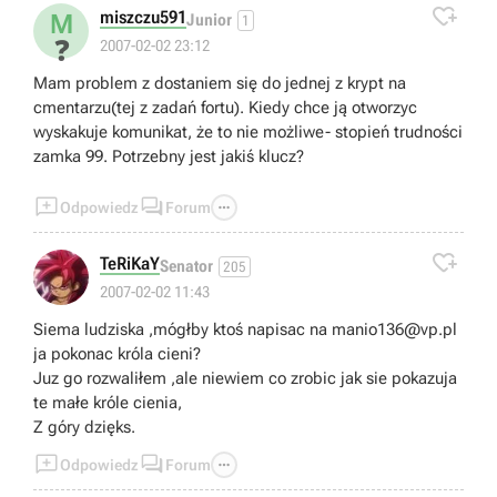

mnie wystąpił) za pomocą konsoli??? Błagam o jakąś
miszczu591
M
Junior
1
pomoc :(. Aha - patche nic mi nie dały.
❓
2007-02-02 23:12
Mam problem z dostaniem się do jednej z krypt na
cmentarzu(tej z zadań fortu). Kiedy chce ją otworzyc
wyskakuje komunikat, że to nie możliwe- stopień trudności
zamka 99. Potrzebny jest jakiś klucz?



Odpowiedz
Forum

TeRiKaY
Senator
205
2007-02-02 11:43
Siema ludziska ,mógłby ktoś napisac na
manio136@vp.pl
ja pokonac króla cieni?
Juz go rozwaliłem ,ale niewiem co zrobic jak sie pokazuja
te małe króle cienia,
Z góry dzięks.



Odpowiedz
Forum