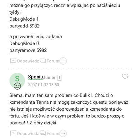
można go przyłączyc recznie wpisujac po naciśnieciu
tyldy:
DebugMode 1
partyadd 5982
a po wypełnieniu zadania
DebugMode 0
partyremove 5982



Odpowiedz
Forum

Sponiu
S
Junior
1
😒
2007-01-07 13:53
Siema, mam ten sam problem co Bulik1. Chodzi o
komendanta Tanna nie mogę zakonczyć questu ponieważ
nie istnieje możliwość doprowadzenia komendanta do
fortu. Jeśli ktoś wie w czym problem to bardzo proszę o
pomoc!!! Z góry dzięki



Odpowiedz
Forum