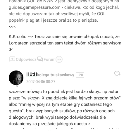
Poradnik GOL' do NWN 2 jest identyczny z dostępnym na
guides.gamepressure.com - ciekawe, kto od kogo jechał,
ale nie dopuszczam tak obrzydliwej myśli, że GOL
popełnił plagiat i jeszcze brał za to pieniądze.
<<<
K.Krooliq --> Teraz zacznie się pewnie chłopak rzucać, że
Lordareon sprzedał ten sam tekst dwóm różnym serwisom
:P



Odpowiedz
Forum

HUtH
kolega truskawkowy
120
👎
2007-04-06 00:27
szczerze mówiąc to poradnik jest bardzo słaby.. np autor
pisze: "w skrzyni X znajdziecie kilka fajnych przedmiotów"
albo "mniej więcej na tym etapie gry dostaniesz tego
questa". brak wypisanych skutków, po różnych opcjach
dialogowych. brak wypisanego doświadczenia (ile
dostaniemy za przejście jakiegoś questa z
wymordowaniem wszystkego, a ile za przejście go dzięki