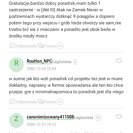
Gratulacje,bardzo dobry poradnik,mam tylko 1
zastrzeżenie : w [Akt III] Atak na Zamek Never w
podziemiach wystarczy dotknąć 9 posągów a dopiero
potem tego przy wejsciu i grób lorda otworzy sie sam,nie
trzeba bić sie z mieczami a ponadto jest obok berła w
środku niezły miecz



Odpowiedz
Forum

Ruutlon_NPC
R
Legionista
6
2006-12-24 10:04
w sumie jak kto woli poradnik cd projektu tez jest w miare
dokladny, napisany w formie opowiadania ale ten kto chce
przejsc gre z minimalnapomoca to poradnik jest dla niego



Odpowiedz
Forum

zanonimizowany411508
Z
Legionista
15
2006-12-23 19:23