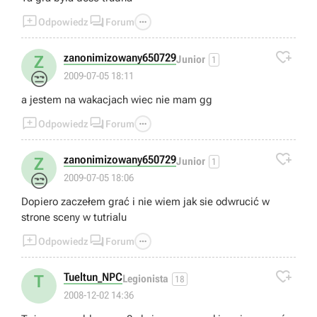



Odpowiedz
Forum

zanonimizowany650729
Z
Junior
1
😒
2009-07-05 18:11
a jestem na wakacjach wiec nie mam gg



Odpowiedz
Forum

zanonimizowany650729
Z
Junior
1
😒
2009-07-05 18:06
Dopiero zaczełem grać i nie wiem jak sie odwrucić w
strone sceny w tutrialu



Odpowiedz
Forum

Tueltun_NPC
T
Legionista
18
2008-12-02 14:36