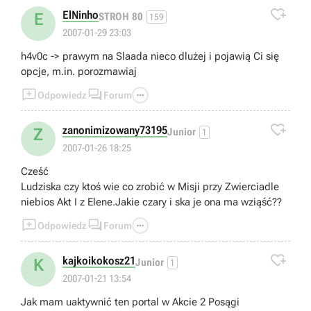

ElNinho
E
STROH 80
159
2007-01-29 23:03
h4v0c -> prawym na Slaada nieco dlużej i pojawią Ci się
opcje, m.in. porozmawiaj



Odpowiedz
Forum

zanonimizowany73195
Z
Junior
1
2007-01-26 18:25
Cześć
Ludziska czy ktoś wie co zrobić w Misji przy Zwierciadle
niebios Akt I z Elene.Jakie czary i ska je ona ma wziąść??



Odpowiedz
Forum

kajkoikokosz21
K
Junior
1
2007-01-21 13:54
Jak mam uaktywnić ten portal w Akcie 2 Posągi