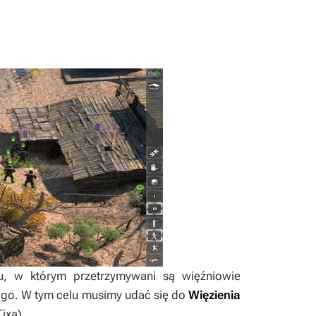
u, w którym przetrzymywani są więźniowie
ie go. W tym celu musimy udać się do
Więzienia
Tixa
).