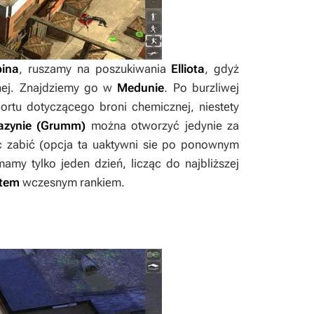
pina
, ruszamy na poszukiwania
Elliota
, gdyż
nej. Znajdziemy go w
Medunie
. Po burzliwej
ortu dotyczącego broni chemicznej, niestety
zynie (Grumm)
można otworzyć jedynie za
 zabić (opcja ta uaktywni sie po ponownym
my tylko jeden dzień, licząc do najbliższej
otem
wczesnym rankiem.