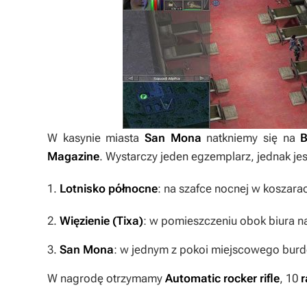
W kasynie miasta
San Mona
natkniemy się na
B
Magazine
. Wystarczy jeden egzemplarz, jednak jes
1.
Lotnisko północne
: na szafce nocnej w koszar
2.
Więzienie (Tixa)
: w pomieszczeniu obok biura na
3.
San Mona
: w jednym z pokoi miejscowego burde
W nagrodę otrzymamy
Automatic rocker rifle
, 10
r