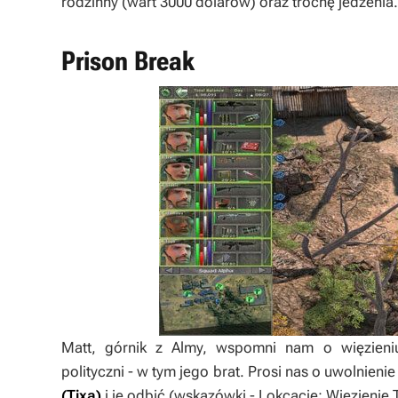
rodzinny (wart 3000 dolarów) oraz trochę jedzenia.
Prison Break
Matt, górnik z Almy, wspomni nam o więzieni
polityczni - w tym jego brat. Prosi nas o uwolnien
(Tixa)
i je odbić (wskazówki -
Lokcacje: Więzienie 