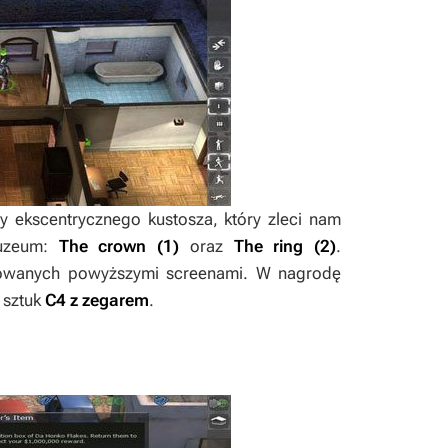
 ekscentrycznego kustosza, który zleci nam
muzeum:
The crown
(1)
oraz
The ring
(2)
.
zowanych powyższymi screenami. W nagrodę
 sztuk
C4 z zegarem
.