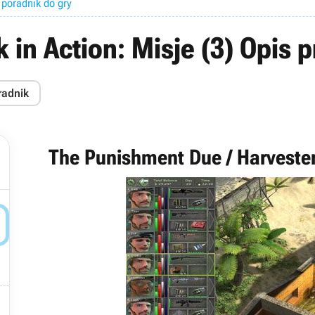
 poradnik do gry
 in Action: Misje (3) Opis p
radnik
The Punishment Due / Harvester

