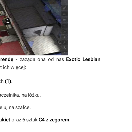
rendę
- zażąda ona od nas
Exotic Lesbian
t ich więcej:
ach
(1)
.
czelnika, na łóżku.
lu, na szafce.
akiet
oraz 6 sztuk
C4 z zegarem
.