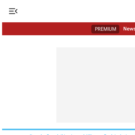

New
PREMIUM