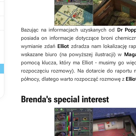


Bazując na informacjach uzyskanych od
Dr Pop

posiada on informacje dotyczące broni chemicz
wymianie zdań
Elliot
zdradza nam lokalizację rap
wskazane biuro (na powyższej ilustracji) w
Maga
pomocą klucza, który ma
Elliot
- musimy go więc
rozpoczęciu rozmowy). Na dotarcie do raportu ma

północy, dlatego warto rozpocząć rozmowę z
Elli
Brenda's special interest