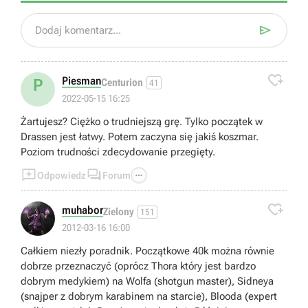

Dodaj komentarz...

Piesman
P
Centurion
41
2022-05-15 16:25
Żartujesz? Ciężko o trudniejszą grę. Tylko początek w
Drassen jest łatwy. Potem zaczyna się jakiś koszmar.
Poziom trudności zdecydowanie przegięty.



Odpowiedz
Forum

muhabor
Zielony
151
2012-03-16 16:00
Całkiem niezły poradnik. Początkowe 40k można równie
dobrze przeznaczyć (oprócz Thora który jest bardzo
dobrym medykiem) na Wolfa (shotgun master), Sidneya
(snajper z dobrym karabinem na starcie), Blooda (expert