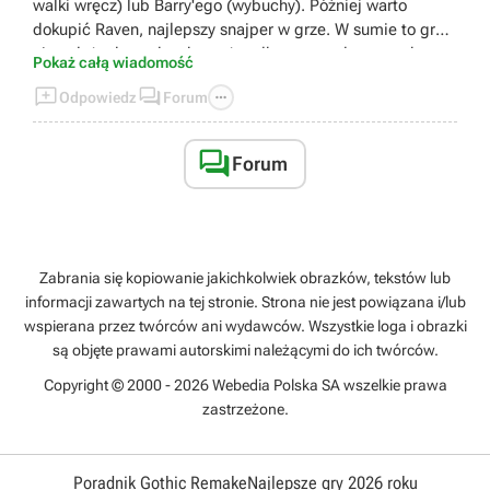
walki wręcz) lub Barry'ego (wybuchy). Później warto
dokupić Raven, najlepszy snajper w grze. W sumie to gra
nie należy do trudnych, może tylko te patrole są trochę
Pokaż całą wiadomość
upierdliwe.



Odpowiedz
Forum

Forum
Zabrania się kopiowanie jakichkolwiek obrazków, tekstów lub
informacji zawartych na tej stronie. Strona nie jest powiązana i/lub
wspierana przez twórców ani wydawców. Wszystkie loga i obrazki
są objęte prawami autorskimi należącymi do ich twórców.
Copyright © 2000 - 2026 Webedia Polska SA wszelkie prawa
zastrzeżone.
Poradnik Gothic Remake
Najlepsze gry 2026 roku