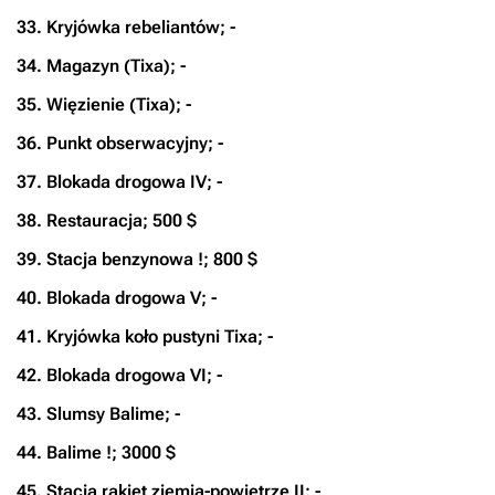
33. Kryjówka rebeliantów; -
34. Magazyn (Tixa); -
35. Więzienie (Tixa); -
36. Punkt obserwacyjny; -
37. Blokada drogowa IV; -
38. Restauracja; 500 $
39. Stacja benzynowa !; 800 $
40. Blokada drogowa V; -
41. Kryjówka koło pustyni Tixa; -
42. Blokada drogowa VI; -
43. Slumsy Balime; -
44. Balime !; 3000 $
45. Stacja rakiet ziemia-powietrze II; -