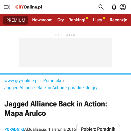




Newsroom
Gry
Rankingi
Listy
Recenzje
PREMIUM
www.gry-online.pl
Poradniki


Jagged Alliance: Back in Action - poradnik do gry
Jagged Alliance Back in Action:
Mapa Arulco
Pobierz Poradnik
PORADNIKI
Aktualizacja:
1 sierpnia 2016