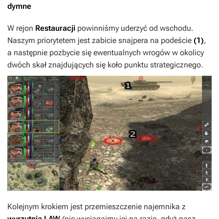
dymne
W rejon
Restauracji
powinniśmy uderzyć od wschodu.
Naszym priorytetem jest zabicie snajpera na podeście
(1)
,
a następnie pozbycie się ewentualnych wrogów w okolicy
dwóch skał znajdujących się koło punktu strategicznego.
Kolejnym krokiem jest przemieszczenie najemnika z
wyrzutnią LAW
(nie wyciągajmy jej na razie, gdyż nasz