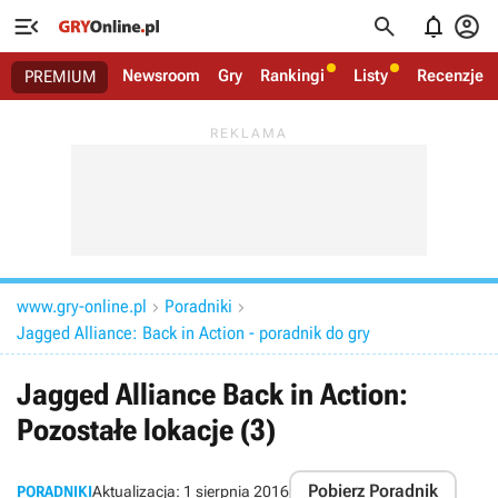




Newsroom
Gry
Rankingi
Listy
Recenzje
PREMIUM
www.gry-online.pl
Poradniki


Jagged Alliance: Back in Action - poradnik do gry
Jagged Alliance Back in Action:
Pozostałe lokacje (3)
Pobierz Poradnik
PORADNIKI
Aktualizacja:
1 sierpnia 2016