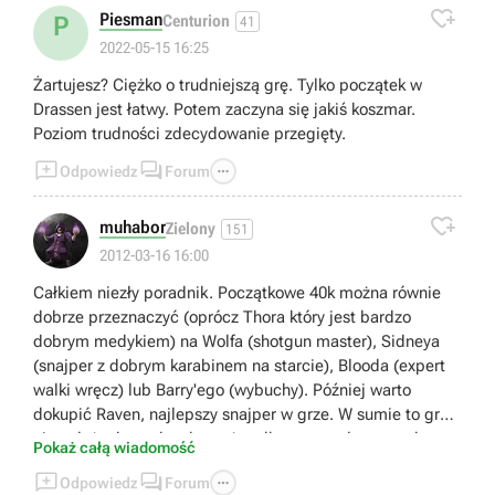

Piesman
P
Centurion
41
2022-05-15 16:25
Żartujesz? Ciężko o trudniejszą grę. Tylko początek w
Drassen jest łatwy. Potem zaczyna się jakiś koszmar.
Poziom trudności zdecydowanie przegięty.



Odpowiedz
Forum

muhabor
Zielony
151
2012-03-16 16:00
Całkiem niezły poradnik. Początkowe 40k można równie
dobrze przeznaczyć (oprócz Thora który jest bardzo
dobrym medykiem) na Wolfa (shotgun master), Sidneya
(snajper z dobrym karabinem na starcie), Blooda (expert
walki wręcz) lub Barry'ego (wybuchy). Później warto
dokupić Raven, najlepszy snajper w grze. W sumie to gra
nie należy do trudnych, może tylko te patrole są trochę
Pokaż całą wiadomość
upierdliwe.



Odpowiedz
Forum