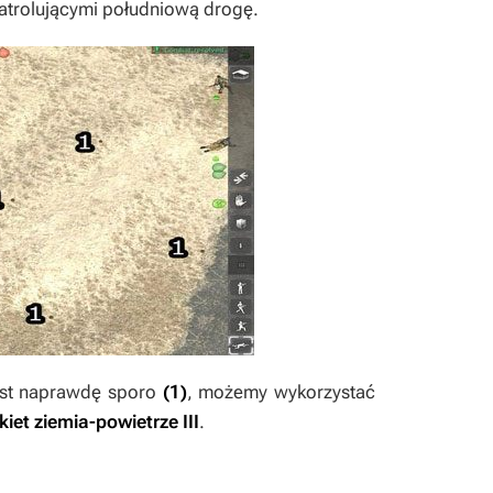
atrolującymi południową drogę.
 jest naprawdę sporo
(1)
, możemy wykorzystać
akiet ziemia-powietrze III
.