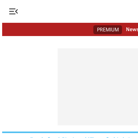

New
PREMIUM