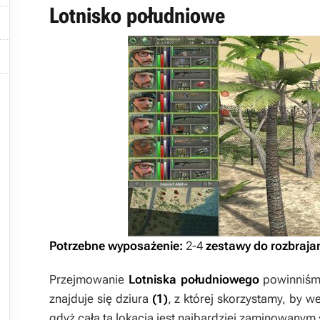
Lotnisko południowe



Potrzebne wyposażenie:
2-4
zestawy do rozbraja
Przejmowanie
Lotniska południowego
powinniśm
znajduje się dziura
(1)
, z której skorzystamy, by w
gdyż cała ta lokacja jest najbardziej zaminowany