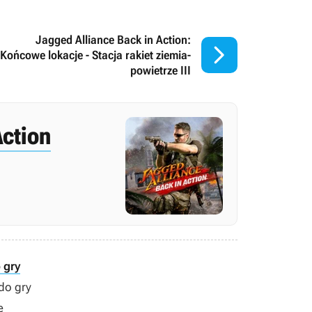
Jagged Alliance Back in Action:

Końcowe lokacje - Stacja rakiet ziemia-
powietrze III
Action
 gry
 do gry
e