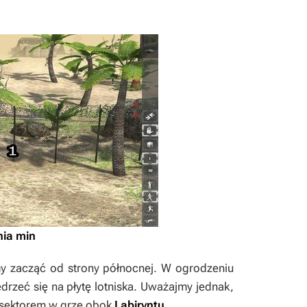
nia min
y zacząć od strony północnej. W ogrodzeniu
edrzeć się na płytę lotniska. Uważajmy jednak,
m sektorem w grze obok
Labiryntu
.