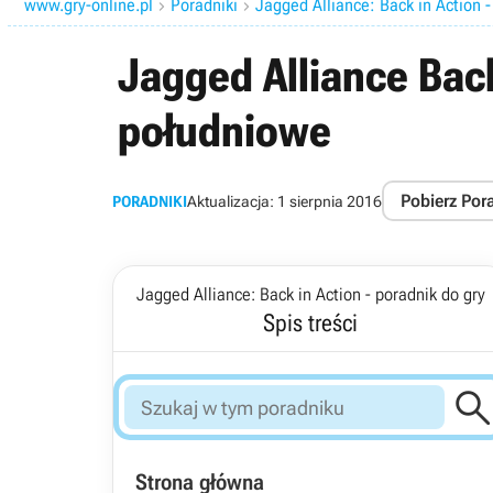
www.gry-online.pl
Poradniki
Jagged Alliance: Back in Action -


Jagged Alliance Back
południowe
Pobierz Por
PORADNIKI
Aktualizacja:
1 sierpnia 2016
Jagged Alliance: Back in Action - poradnik do gry
Spis treści
Strona główna