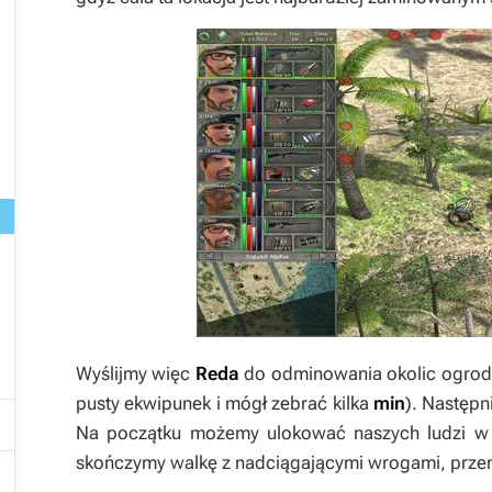
Wyślijmy więc
Reda
do odminowania okolic ogrodze
pusty ekwipunek i mógł zebrać kilka
min
). Następn

Na początku możemy ulokować naszych ludzi w o
skończymy walkę z nadciągającymi wrogami, przemi
