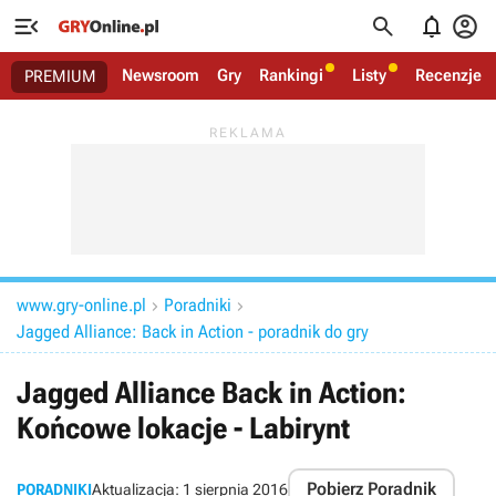




Newsroom
Gry
Rankingi
Listy
Recenzje
PREMIUM
www.gry-online.pl
Poradniki


Jagged Alliance: Back in Action - poradnik do gry
Jagged Alliance Back in Action:
Końcowe lokacje - Labirynt
Pobierz Poradnik
PORADNIKI
Aktualizacja:
1 sierpnia 2016