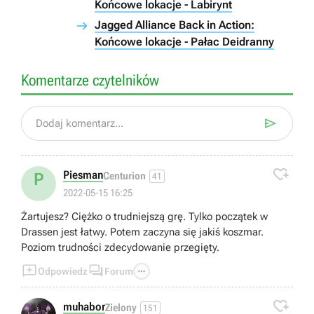
Końcowe lokacje - Labirynt
Jagged Alliance Back in Action:
Końcowe lokacje - Pałac Deidranny
Komentarze czytelników

Dodaj komentarz...

Piesman
P
Centurion
41
2022-05-15 16:25
Żartujesz? Ciężko o trudniejszą grę. Tylko początek w
Drassen jest łatwy. Potem zaczyna się jakiś koszmar.
Poziom trudności zdecydowanie przegięty.



Odpowiedz
Forum

muhabor
Zielony
151