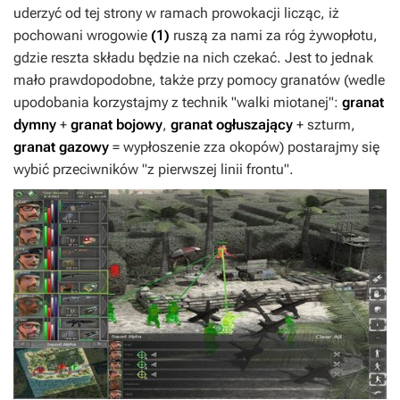
uderzyć od tej strony w ramach prowokacji licząc, iż
pochowani wrogowie
(1)
ruszą za nami za róg żywopłotu,
gdzie reszta składu będzie na nich czekać. Jest to jednak
mało prawdopodobne, także przy pomocy granatów (wedle
upodobania korzystajmy z technik "walki miotanej":
granat
dymny
+
granat bojowy
,
granat ogłuszający
+ szturm,
granat gazowy
= wypłoszenie zza okopów) postarajmy się
wybić przeciwników "z pierwszej linii frontu".