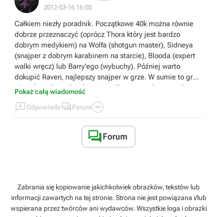
2012-03-16 16:00
Całkiem niezły poradnik. Początkowe 40k można równie
dobrze przeznaczyć (oprócz Thora który jest bardzo
dobrym medykiem) na Wolfa (shotgun master), Sidneya
(snajper z dobrym karabinem na starcie), Blooda (expert
walki wręcz) lub Barry'ego (wybuchy). Później warto
dokupić Raven, najlepszy snajper w grze. W sumie to gra
nie należy do trudnych, może tylko te patrole są trochę
Pokaż całą wiadomość
upierdliwe.



Odpowiedz
Forum

Forum
Zabrania się kopiowanie jakichkolwiek obrazków, tekstów lub
informacji zawartych na tej stronie. Strona nie jest powiązana i/lub
wspierana przez twórców ani wydawców. Wszystkie loga i obrazki