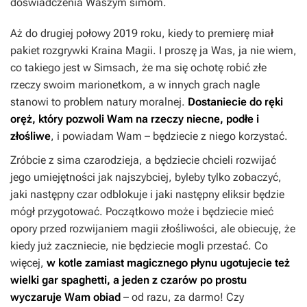
doświadczenia Waszym simom.
Aż do drugiej połowy 2019 roku, kiedy to premierę miał
pakiet rozgrywki
Kraina Magii
. I proszę ja Was, ja nie wiem,
co takiego jest w
Simsach
, że ma się ochotę robić złe
rzeczy swoim marionetkom, a w innych grach nagle
stanowi to problem natury moralnej.
Dostaniecie do ręki
oręż, który pozwoli Wam na rzeczy niecne, podłe i
złośliwe
,
i powiadam Wam – będziecie z niego korzystać.
Zróbcie z sima czarodzieja, a będziecie chcieli rozwijać
jego umiejętności jak najszybciej, byleby tylko zobaczyć,
jaki następny czar odblokuje i jaki następny eliksir będzie
mógł przygotować. Początkowo może i będziecie mieć
opory przed rozwijaniem magii złośliwości, ale obiecuję, że
kiedy już zaczniecie, nie będziecie mogli przestać. Co
więcej,
w kotle zamiast magicznego płynu ugotujecie też
wielki gar spaghetti, a jeden z czarów po prostu
wyczaruje Wam obiad
– od razu, za darmo! Czy