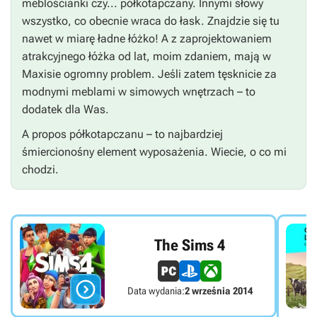
meblościanki czy... półkotapczany. Innymi słowy
wszystko, co obecnie wraca do łask. Znajdzie się tu
nawet w miarę ładne łóżko! A z zaprojektowaniem
atrakcyjnego łóżka od lat, moim zdaniem, mają w
Maxisie ogromny problem. Jeśli zatem tęsknicie za
modnymi meblami w simowych wnętrzach – to
dodatek dla Was.
A propos półkotapczanu – to najbardziej
śmiercionośny element wyposażenia. Wiecie, o co mi
chodzi.
The Sims 4

Data wydania:
2 września 2014