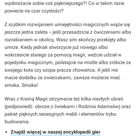
wyobrażacie sobie coś piękniejszego?! Co w takim razie
powiecie na czar czystości?
Z szybkim rozwijaniem umiejętności magicznych wiąże się
jeszcze jedna zaleta – jeśli przesadzicie z ćwiczeniami albo
rozrabianiem w okolicy, Wasz sim skończy przeklęty albo
umrze. Kiedy jednak stworzycie już nowego albo
wskrzesicie starego za pomocą magii, weźcie udział w
pojedynku magicznym, polatajcie na miotle albo zróbcie ze
swojego kota czy szopa pracza chowańca. A jeśli nie
macie dodatku ze zwierzakami, zawsze możecie mieć
smoka. Smoka!
Wraz z
Krainą Magii
otrzymacie też kilka niezłych ubrań
(podpowiedź: obroże z ćwiekami i
Rodzina Adamsów
) oraz
pakiet pięknych secesyjnych mebli i elementów trybu
budowania.
Znajdź więcej w naszej encyklopedii gier