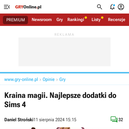




Newsroom
Gry
Rankingi
Listy
Recenzje
PREMIUM
www.gry-online.pl
Opinie
Gry


Kraina magii. Najlepsze dodatki do
Sims 4

Daniel Stroński
11 sierpnia 2024 15:15
32