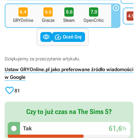

6.4
6.6
8.6
7.0
4.9
G
GRYOnline
Gracze
Steam
OpenCritic


Oceń Grę
Dziękujemy za przeczytanie artykułu.
Ustaw GRYOnline.pl jako preferowane źródło wiadomości
w Google

81
Czy to już czas na The Sims 5?
61,6
%
Tak