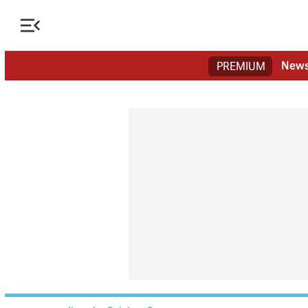

New
PREMIUM