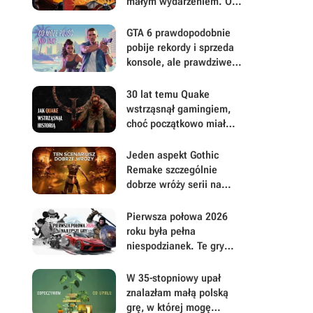
małym wydarzeniem. Oto
moje mniej oczywiste
FPS-y lat 90.
GTA 6 prawdopodobnie
pobije rekordy i sprzeda
konsole, ale prawdziwe
pytanie brzmi, ile gracze
będą musieli mu
30 lat temu Quake
wybaczyć
wstrząsnął gamingiem,
choć początkowo miał
być zupełnie inną grą
Jeden aspekt Gothic
Remake szczególnie
dobrze wróży serii na
przyszłość. Scenarzyści
mają powody do dumy
Pierwsza połowa 2026
roku była pełna
niespodzianek. Te gry
najbardziej zasłużyły na
uwagę i Wasz czas
W 35-stopniowy upał
znalazłam małą polską
grę, w której mogę