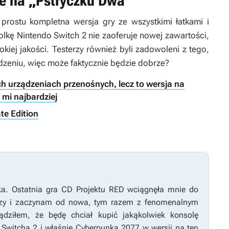
le na „Pstryczku Dwa”
prostu kompletna wersja gry ze wszystkimi łatkami i
solkę Nintendo Switch 2 nie zaoferuje nowej zawartości,
kiej jakości. Testerzy również byli zadowoleni z tego,
dzeniu, więc może faktycznie będzie dobrze?
 urządzeniach przenośnych, lecz to wersja na
mi najbardziej
te Edition
ka
. Ostatnia gra CD Projektu RED wciągnęła mnie do
 razy i zaczynam od nowa, tym razem z fenomenalnym
ądziłem, że będę chciał kupić jakąkolwiek konsolę
 Switcha 2 i właśnie
Cyberpunka 2077
w wersji na ten