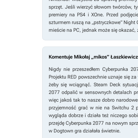
sprzęt. Jeśli wierzyć słowom twórców, tyt
premiery na PS4 i XOne. Przed podjęci
szturmem ruszą na „pstryczkowe” Night C
mieście na PC, jednak może się okazać, 
Komentuje Mikołaj „mikos” Łaszkiewicz
Nigdy nie przeszedłem
Cyberpunka 20
Projektu RED powszechnie uznaje się za 
żeby się wciągnąć. Steam Deck sytuacj
2077
odpalić w sensownych detalach pr
więc jakoś tak to nasze dobro narodowe
przyjemność grać w nie na Switchu 2 
wygląda dobrze i działa też niczego sob
przejdę
Cyberpunka 2077
na nowym sprzę
w Dogtown gra działała świetnie.