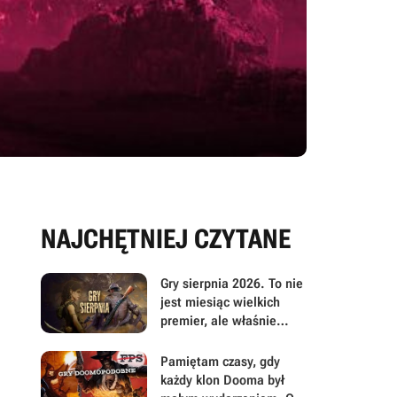
NAJCHĘTNIEJ CZYTANE
Gry sierpnia 2026. To nie
jest miesiąc wielkich
premier, ale właśnie
dlatego warto przyjrzeć
mu się uważniej
Pamiętam czasy, gdy
każdy klon Dooma był