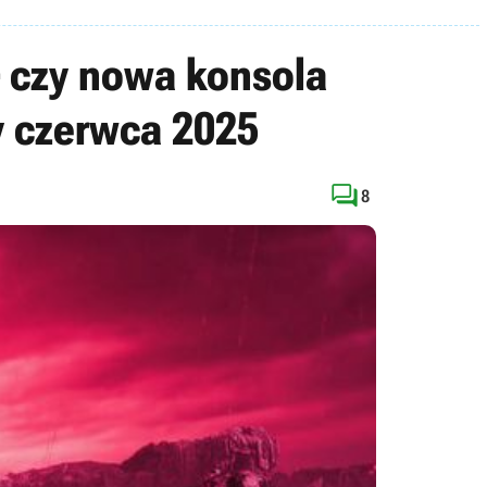
– czy nowa konsola
y czerwca 2025

8