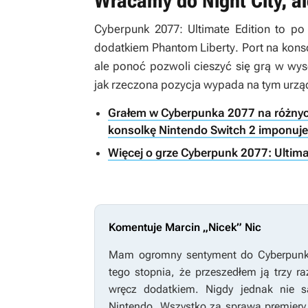
Wracamy do Night City, a
Cyberpunk 2077: Ultimate Edition
to po 
dodatkiem
Phantom Liberty
. Port na kon
ale ponoć pozwoli cieszyć się grą w wyso
jak rzeczona pozycja wypada na tym urzą
Grałem w Cyberpunka 2077 na różnych
konsolkę Nintendo Switch 2 imponuje 
Więcej o grze Cyberpunk 2077: Ultima
Komentuje Marcin „Nicek” Nic
Mam ogromny sentyment do
Cyberpun
tego stopnia, że przeszedłem ją trzy
wręcz dodatkiem. Nigdy jednak nie s
Nintendo. Wszystko za sprawą premiery