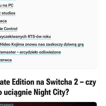
cu na PC
t studios
raca
ie Control
j wyczekiwanych RTS-ów roku
 Hideo Kojima znowu nas zaskoczy dziwną grą
Remaster – arcydzieło odświeżone
zerwca
te Edition na Switcha 2 – czy
 uciągnie Night City?