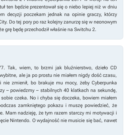
uł ten będzie prezentował się o niebo lepiej niż w dniu
em decyzji poczekam jednak na opinie graczy, którzy
ity. Do tej pory po raz kolejny zanurzę się w neonowym
że grę będę przechodził właśnie na Switchu 2.
77
. Tak, wiem, to brzmi jak bluźnierstwo, dzieło CD
wybitne, ale ja po prostu nie miałem nigdy dość czasu,
i nie zmienił, bo brakuje mu mocy, żeby
Cyberpunka
zy – powiedzmy – stabilnych 40 klatkach na sekundę,
 sobie czeka. No i chyba się doczeka, bowiem miałem
podczas zamkniętego pokazu i muszę powiedzieć, że
ie. Mam nadzieję, że tym razem starczy mi motywacji i
cie Nintendo. O wydajność nie musicie się bać, nawet