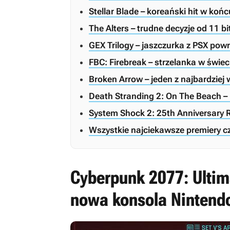
Stellar Blade – koreański hit w koń
The Alters – trudne decyzje od 11 bi
GEX Trilogy – jaszczurka z PSX pow
FBC: Firebreak – strzelanka w świec
Broken Arrow – jeden z najbardzie
Death Stranding 2: On The Beach –
System Shock 2: 25th Anniversary 
Wszystkie najciekawsze premiery c
Cyberpunk 2077: Ultima
nowa konsola Nintendo