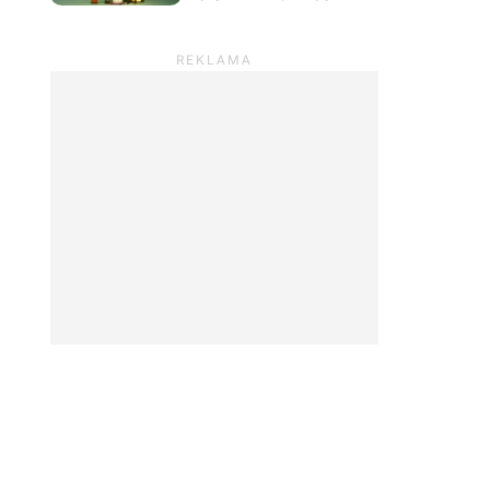
prowadzić sklep z
roślinami i odpocząć od
wszystkiego