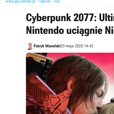
www.gry-online.pl
Opinie
Gry


Cyberpunk 2077: Ulti
Nintendo uciągnie Ni
Patryk Manelski
29 maja 2025 14:42