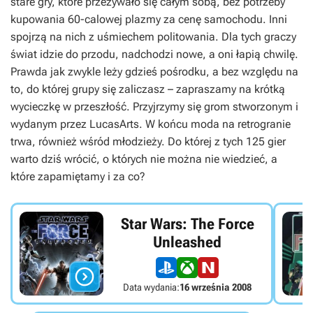
stare gry, które przeżywało się całym sobą, bez potrzeby
kupowania 60-calowej plazmy za cenę samochodu. Inni
spojrzą na nich z uśmiechem politowania. Dla tych graczy
świat idzie do przodu, nadchodzi nowe, a oni łapią chwilę.
Prawda jak zwykle leży gdzieś pośrodku, a bez względu na
to, do której grupy się zaliczasz – zapraszamy na krótką
wycieczkę w przeszłość. Przyjrzymy się grom stworzonym i
wydanym przez LucasArts. W końcu moda na retrogranie
trwa, również wśród młodzieży. Do której z tych 125 gier
warto dziś wrócić, o których nie można nie wiedzieć, a
które zapamiętamy i za co?
Star Wars: The Force
Unleashed

Data wydania:
16 września 2008