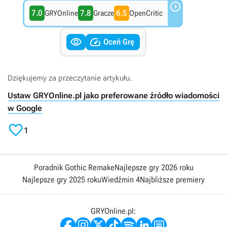

7.0
7.8
6.5
GRYOnline
Gracze
OpenCritic


Oceń Grę
Dziękujemy za przeczytanie artykułu.
Ustaw GRYOnline.pl jako preferowane źródło wiadomości
w Google

1
Poradnik Gothic Remake
Najlepsze gry 2026 roku
Najlepsze gry 2025 roku
Wiedźmin 4
Najbliższe premiery
GRYOnline.pl: