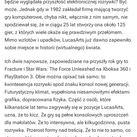
będzie wyglądała przyszłość elektronicznej rozrywki? Być
może. Jednak gdy w 1982 zakładał firmę mającą tworzyć
gry komputerowe, chyba nikt, włącznie z nim samym, nie
spodziewał się, że w ciągu 25 lat stworzy ona około 125
gier, z których wiele okaże się prawdziwym przełomem.
Mimo wzlotów i upadków, LucasArts już dawno zapewniło
sobie miejsce w historii (wirtualnego) świata.
Ich dwie najnowsze, zapowiedziane na przyszły rok gry to
Fracture
i
Star Wars: The Force Unleashed
na Xboksa 360 i
PlayStation 3. Obie można opisać tak samo: to
kwintesencja rozrywki spod znaku konsol nowej generacji.
Futurystyczny klimat, wypełniona niesamowitymi efektami
grafika, dopracowana fizyka. Część z osób, które
kilkanaście lat temu zagrywały się w pozycje LucasArts,
uzna, że to kicz. Że gry są pełne konsolowych uproszczeń
dla małolatów. Że to intensywna, ale kilkugodzinna, pusta
rozrywka. Przerost formy nad treścią. Że to nie to samo, co