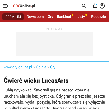




Newsroom
Gry
Rankingi
Listy
Recenzje
PREMIUM
www.gry-online.pl
Opinie
Gry


Ćwierć wieku LucasArts
Lubią ryzykować. Stworzyli grę na pecety, która nie
uruchamiała się bez joysticka. Gdy granie przez sieć jeszcze
raczkowało, wydali pozycję, która sprawdzała się wyłącznie
w multiplayerze - LucasArts. Tworza gry od ćwierć wieku.