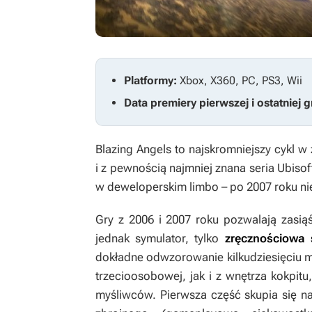
Platformy:
Xbox, X360, PC, PS3, Wii
Data premiery pierwszej i ostatniej g
Blazing Angels
to najskromniejszy cykl w 
i z pewnością najmniej znana seria Ubisof
w deweloperskim limbo – po 2007 roku nie 
Gry z 2006 i 2007 roku pozwalają zasią
jednak symulator, tylko
zręcznościowa 
dokładne odwzorowanie kilkudziesięciu 
trzecioosobowej, jak i z wnętrza kokpit
myśliwców. Pierwsza część skupia się n