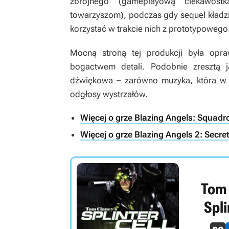
zbrojnego (gameplayową ciekawost
towarzyszom), podczas gdy sequel kładzie
korzystać w trakcie nich z prototypowego
Mocną stroną tej produkcji była opr
bogactwem detali. Podobnie zresztą j
dźwiękowa – zarówno muzyka, która w
odgłosy wystrzałów.
Więcej o grze Blazing Angels: Squadr
Więcej o grze Blazing Angels 2: Secre
Tom 
Spli