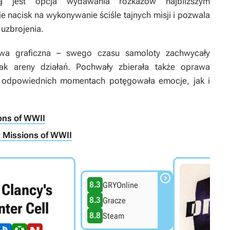
ką jest opcja wydawania rozkazów najbliższym
 nacisk na wykonywanie ściśle tajnych misji i pozwala
 uzbrojenia.
awa graficzna – swego czasu samoloty zachwycały
ak areny działań. Pochwały zbierała także oprawa
 odpowiednich momentach potęgowała emocje, jak i
ons of WWII
t Missions of WWII

8.3
GRYOnline
Clancy's
8.3
Gracze
nter Cell
8.8
Steam