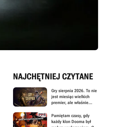
NAJCHĘTNIEJ CZYTANE
Gry sierpnia 2026. To nie
jest miesiąc wielkich
premier, ale właśnie
dlatego warto przyjrzeć
mu się uważniej
Pamiętam czasy, gdy
każdy klon Dooma był