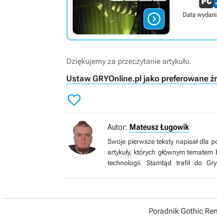

Data wydani
Dziękujemy za przeczytanie artykułu.
Ustaw GRYOnline.pl jako preferowane ź

Autor:
Mateusz Ługowik
Swoje pierwsze teksty napisał dla 
artykuły, których głównym tematem b
technologii. Stamtąd trafił do Gr
sprzętowej oraz aktualizowaniem t
wiadomości do newsroomu. W wolnym
i stare polskie komedie, czyta komiks
Poradnik Gothic R