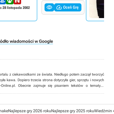


Oceń Grę
a:
28 listopada 2002
ródło wiadomości w Google
portalu z ciekawostkami ze świata. Niedługo potem zaczął tworzyć
yła kawa. Dopiero trzecia strona dotyczyła gier, sprzętu i nowych
y-Online.pl. Obecnie zajmuje się pisaniem tekstów o tematyce
ekstów growych i techowych. Od czasu do czasu opracowuje też
 czasie gra, pomaga rozwiązywać problemy z PC, ogląda seriale
y (team DC!) i jeździ na koncerty. Jest hopheadem.
emake
Najlepsze gry 2026 roku
Najlepsze gry 2025 roku
Wiedźmin 