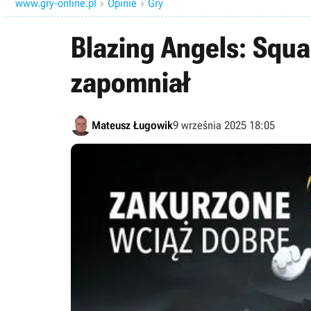
www.gry-online.pl
Opinie
Gry


Blazing Angels: Squad
zapomniał
Mateusz Ługowik
9 września 2025 18:05