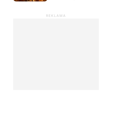
przyszłość. Scenarzyści
mają powody do dumy