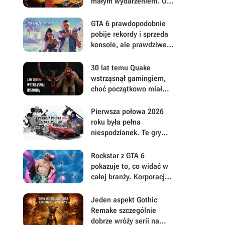
małym wydarzeniem. Oto
moje mniej oczywiste
FPS-y lat 90.
GTA 6 prawdopodobnie
pobije rekordy i sprzeda
konsole, ale prawdziwe
pytanie brzmi, ile gracze
będą musieli mu
30 lat temu Quake
wybaczyć
wstrząsnął gamingiem,
choć początkowo miał
być zupełnie inną grą
Pierwsza połowa 2026
roku była pełna
niespodzianek. Te gry
najbardziej zasłużyły na
uwagę i Wasz czas
Rockstar z GTA 6
pokazuje to, co widać w
całej branży. Korporacje
coraz mniej przejmują się
graczami
Jeden aspekt Gothic
Remake szczególnie
dobrze wróży serii na