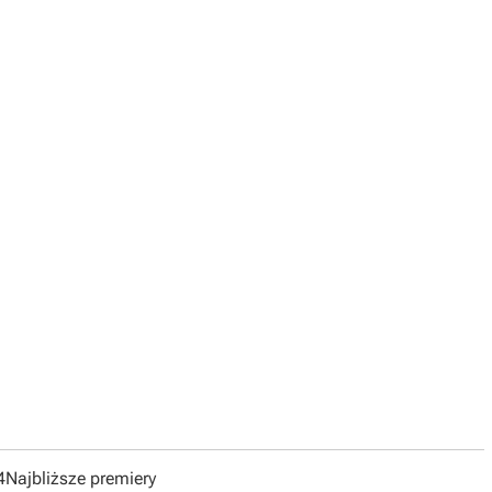



4
Najbliższe premiery