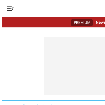

New
PREMIUM