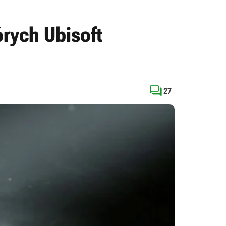
órych Ubisoft

27