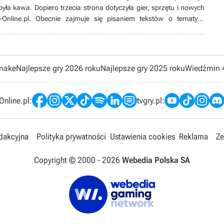
yła kawa. Dopiero trzecia strona dotyczyła gier, sprzętu i nowych
y-Online.pl. Obecnie zajmuje się pisaniem tekstów o tematyce
ekstów growych i techowych. Od czasu do czasu opracowuje też
 czasie gra, pomaga rozwiązywać problemy z PC, ogląda seriale
y (team DC!) i jeździ na koncerty. Jest hopheadem.
emake
Najlepsze gry 2026 roku
Najlepsze gry 2025 roku
Wiedźmin 
nline.pl:
tvgry.pl:
edakcyjna
Polityka prywatności
Ustawienia cookies
Reklama
Ze
Copyright © 2000 -
2026
Webedia Polska SA