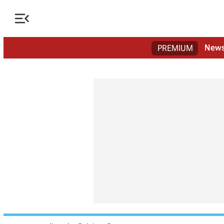

New
PREMIUM