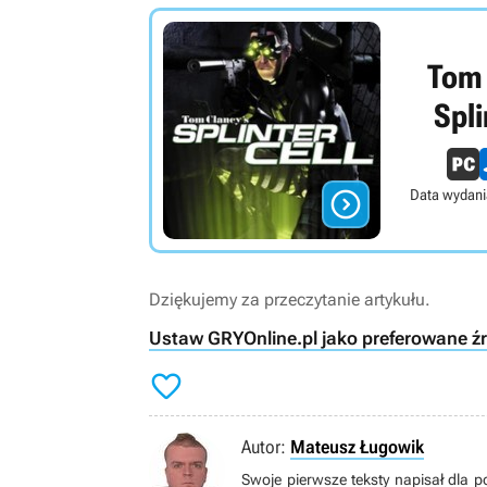
Tom 
Spli

Data wydani
Dziękujemy za przeczytanie artykułu.
Ustaw GRYOnline.pl jako preferowane ź

Autor:
Mateusz Ługowik
Swoje pierwsze teksty napisał dla 