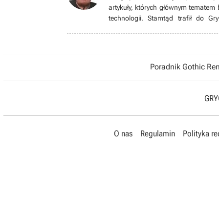
artykuły, których głównym tematem b
technologii. Stamtąd trafił do Gr
sprzętowej oraz aktualizowaniem t
wiadomości do newsroomu. W wolnym
i stare polskie komedie, czyta komiks
Poradnik Gothic R
GRYO
O nas
Regulamin
Polityka r