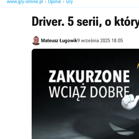
www.gry-online.pl
Opinie
Gry


Driver. 5 serii, o kt
Mateusz Ługowik
9 września 2025 18:05