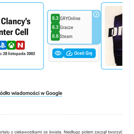

8.3
GRYOnline
Clancy's
8.3
Gracze
nter Cell
8.8
Steam


Oceń Grę
a:
28 listopada 2002
ródło wiadomości w Google
portalu z ciekawostkami ze świata. Niedługo potem zaczął tworzyć