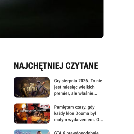
NAJCHĘTNIEJ CZYTANE
Gry sierpnia 2026. To nie
jest miesiąc wielkich
premier, ale właśnie
dlatego warto przyjrzeć
mu się uważniej
Pamiętam czasy, gdy
każdy klon Dooma był
małym wydarzeniem. Oto
moje mniej oczywiste
FPS-y lat 90.
GTA 6 prawdopodobnie