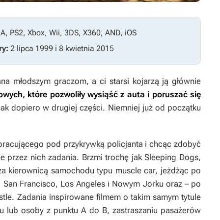
BA, PS2, Xbox, Wii, 3DS, X360, AND, iOS
ry:
2 lipca 1999 i 8 kwietnia 2015
a młodszym graczom, a ci starsi kojarzą ją głównie
wych, które pozwoliły wysiąść z auta i poruszać się
nak dopiero w drugiej części. Niemniej już od początku
pracującego pod przykrywką policjanta i chcąc zdobyć
 przez nich zadania. Brzmi trochę jak
Sleeping Dogs
,
za kierownicą samochodu typu muscle car, jeżdżąc po
, San Francisco, Los Angeles i Nowym Jorku oraz – po
stle. Zadania inspirowane filmem o takim samym tytule
ru lub osoby z punktu A do B, zastraszaniu pasażerów