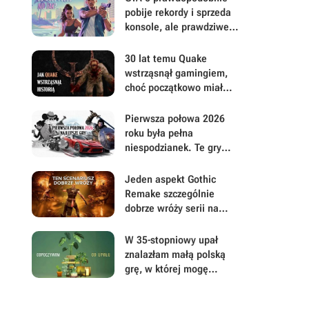
pobije rekordy i sprzeda
konsole, ale prawdziwe
pytanie brzmi, ile gracze
będą musieli mu
30 lat temu Quake
wybaczyć
wstrząsnął gamingiem,
choć początkowo miał
być zupełnie inną grą
Pierwsza połowa 2026
roku była pełna
niespodzianek. Te gry
najbardziej zasłużyły na
uwagę i Wasz czas
Jeden aspekt Gothic
Remake szczególnie
dobrze wróży serii na
przyszłość. Scenarzyści
mają powody do dumy
W 35-stopniowy upał
znalazłam małą polską
grę, w której mogę
prowadzić sklep z
roślinami i odpocząć od