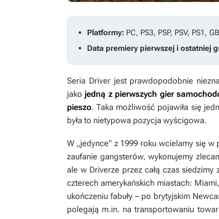
Platformy:
PC, PS3, PSP, PSV, PS1, G
Data premiery pierwszej i ostatniej g
Seria
Driver
jest prawdopodobnie nieznan
jako
jedną z pierwszych gier samochodo
pieszo
. Taka możliwość pojawiła się jed
była to nietypowa pozycja wyścigowa.
W „jedynce” z 1999 roku wcielamy się w 
zaufanie gangsterów, wykonujemy zlecane
ale w
Driverze
przez całą czas siedzimy 
czterech amerykańskich miastach: Miami
ukończeniu fabuły – po brytyjskim Newca
polegają m.in. na transportowaniu towa