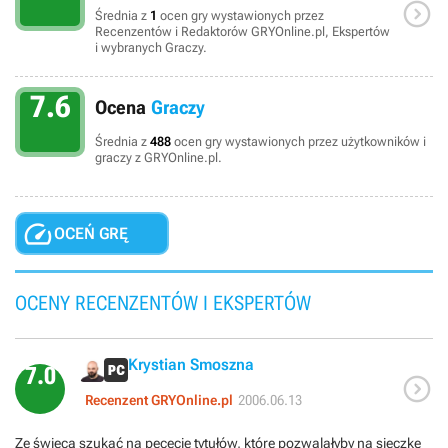

Średnia z
1
ocen gry wystawionych przez
Recenzentów i Redaktorów GRYOnline.pl, Ekspertów
i wybranych Graczy.
7.6
Ocena
Graczy
Średnia z
488
ocen gry wystawionych przez użytkowników i
graczy z GRYOnline.pl.

OCEŃ GRĘ
OCENY RECENZENTÓW I EKSPERTÓW
Krystian Smoszna
7.0

Recenzent GRYOnline.pl
2006.06.13
Ze świecą szukać na pececie tytułów, które pozwalałyby na sieczkę