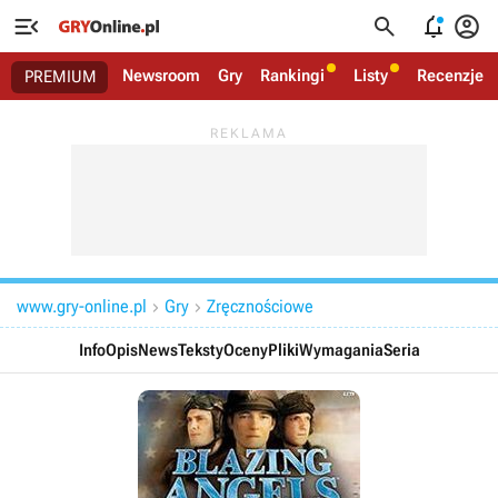




Newsroom
Gry
Rankingi
Listy
Recenzje
PREMIUM
www.gry-online.pl
Gry
Zręcznościowe


Info
Opis
News
Teksty
Oceny
Pliki
Wymagania
Seria