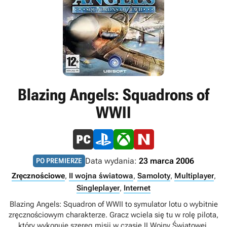
Blazing Angels: Squadrons of
WWII
Data wydania:
23 marca 2006
PO PREMIERZE
Zręcznościowe
,
II wojna światowa
,
Samoloty
,
Multiplayer
,
Singleplayer
,
Internet
Blazing Angels: Squadron of WWII to symulator lotu o wybitnie
zręcznościowym charakterze. Gracz wciela się tu w rolę pilota,
który wykonuje szereg misji w czasie II Wojny Światowej,