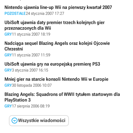
Nintendo ujawnia line-up Wii na pierwszy kwartał 2007
POZOSTAŁE
24 stycznia 2007 17:27
UbiSoft ujawnia daty premier trzech kolejnych gier
przeznaczonych dla Wii
GRY
11 stycznia 2007 18:19
Nadciąga sequel Blazing Angels oraz kolejni Ojcowie
Chrzestni
GRY
11 stycznia 2007 11:59
UbiSoft ujawnia gry na europejską premierę PS3
GRY
3 stycznia 2007 16:15
Mniej gier na starcie konsoli Nintendo Wii w Europie
GRY
30 listopada 2006 10:07
Blazing Angels: Squadrons of WWII tytułem startowym dla
PlayStation 3
GRY
17 sierpnia 2006 08:19

Wszystkie wiadomości