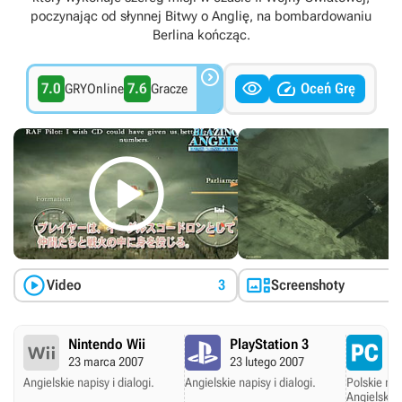
poczynając od słynnej Bitwy o Anglię, na bombardowaniu
Berlina kończąc.



7.0
7.6
Oceń Grę
GRYOnline
Gracze



Video
3
Screenshoty
Nintendo Wii
PlayStation 3
P
23 marca 2007
23 lutego 2007
2
Angielskie napisy i dialogi.
Angielskie napisy i dialogi.
Polskie nap
Angielskie 