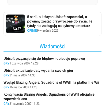
5 serii, o których Ubisoft zapomniał, a
powinny zostać przywrócone do życia. Te
tytuły nie zasługują na cyfrowy cmentarz

27
OPINIE
9 września 2025
Wiadomości
Ubisoft przyznaje się do błędów i obiecuje poprawę
GRY
1 czerwca 2007 12:28
Ubisoft aktualizuje daty wydania swoich gier
GRY
21 maja 2007 14:30
Wygląd Blazing Angels: Squadrons of WWII na platformie Wii
GRY
16 marca 2007 11:23
Kontynuacja Blazing Angels: Squadrons of WWII oficjalnie
zapowiedziana
GRY
31 stycznia 2007 11:23