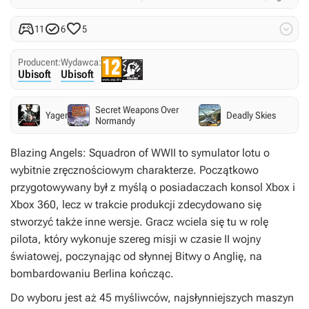




11
6
5
Producent:
Wydawca:
Ubisoft
Ubisoft
Secret Weapons Over
Yager
Deadly Skies
Normandy
Blazing Angels: Squadron of WWII
to symulator lotu o
wybitnie zręcznościowym charakterze. Początkowo
przygotowywany był z myślą o posiadaczach konsol Xbox i
Xbox 360, lecz w trakcie produkcji zdecydowano się
stworzyć także inne wersje. Gracz wciela się tu w rolę
pilota, który wykonuje szereg misji w czasie II wojny
światowej, poczynając od słynnej Bitwy o Anglię, na
bombardowaniu Berlina kończąc.
Do wyboru jest aż 45 myśliwców, najsłynniejszych maszyn