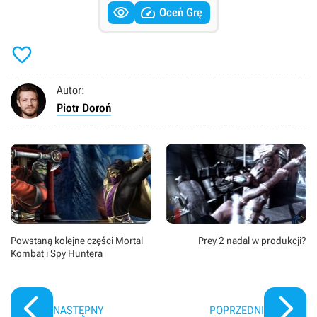


Oceń Grę

Autor:
Piotr Doroń
Powstaną kolejne części Mortal
Prey 2 nadal w produkcji?
Kombat i Spy Huntera
NASTĘPNY
POPRZEDNI