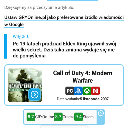
Dziękujemy za przeczytanie artykułu.
Ustaw GRYOnline.pl jako preferowane źródło wiadomości
w Google
WIĘCEJ:
Po 19 latach pradziad Elden Ring ujawnił swój
wielki sekret. Dziś taka zmiana wydaje się nie
do pomyślenia
Call of Duty 4: Modern
Warfare

Data wydania:
5 listopada 2007

8.7
8.7
9.4
GRYOnline
Gracze
Steam