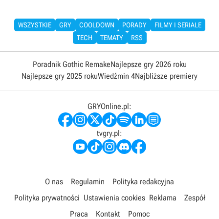
WSZYSTKIE
GRY
COOLDOWN
PORADY
FILMY I SERIALE
TECH
TEMATY
RSS
Poradnik Gothic Remake
Najlepsze gry 2026 roku
Najlepsze gry 2025 roku
Wiedźmin 4
Najbliższe premiery
GRYOnline.pl:
tvgry.pl:
O nas
Regulamin
Polityka redakcyjna
Polityka prywatności
Ustawienia cookies
Reklama
Zespół
Praca
Kontakt
Pomoc