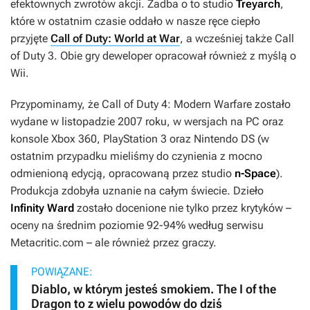
efektownych zwrotów akcji. Zadba o to studio
Treyarch
,
które w ostatnim czasie oddało w nasze ręce ciepło
przyjęte
Call of Duty: World at War
, a wcześniej także
Call
of Duty 3
. Obie gry deweloper opracował również z myślą o
Wii.
Przypominamy, że
Call of Duty 4: Modern Warfare
zostało
wydane w listopadzie 2007 roku, w wersjach na PC oraz
konsole Xbox 360, PlayStation 3 oraz Nintendo DS (w
ostatnim przypadku mieliśmy do czynienia z mocno
odmienioną edycją, opracowaną przez studio
n-Space
).
Produkcja zdobyła uznanie na całym świecie. Dzieło
Infinity Ward
zostało docenione nie tylko przez krytyków –
oceny na średnim poziomie 92-94% według serwisu
Metacritic.com
– ale również przez graczy.
POWIĄZANE:
Diablo, w którym jesteś smokiem. The I of the
Dragon to z wielu powodów do dziś