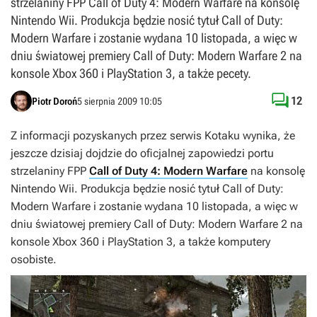
strzelaniny FPP Call of Duty 4: Modern Warfare na konsolę
Nintendo Wii. Produkcja będzie nosić tytuł Call of Duty:
Modern Warfare i zostanie wydana 10 listopada, a więc w
dniu światowej premiery Call of Duty: Modern Warfare 2 na
konsole Xbox 360 i PlayStation 3, a także pecety.

12
Piotr Doroń
5 sierpnia 2009 10:05
Z informacji pozyskanych przez serwis
Kotaku
wynika, że
jeszcze dzisiaj dojdzie do oficjalnej zapowiedzi portu
strzelaniny FPP
Call of Duty 4: Modern Warfare
na konsolę
Nintendo Wii. Produkcja będzie nosić tytuł
Call of Duty:
Modern Warfare
i zostanie wydana 10 listopada, a więc w
dniu światowej premiery
Call of Duty: Modern Warfare 2
na
konsole Xbox 360 i PlayStation 3, a także komputery
osobiste.