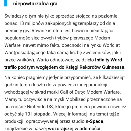
niepowtarzalna gra
Świadczy o tym nie tylko sprzedaż stojąca na poziomie
ponad 13 milionów zakupionych egzemplarzy od dnia
premiery gry. Równie istotna jest bowiem nieustająca
popularność sieciowych trybów pierwszego
Modern
Warfare
, nawet mimo faktu obecności na rynku
World at
War
(posiadającego taką samą liczbę zwolenników, jak i
przeciwników). Warto odnotować, że dzieło
Infinity Ward
trafiło pod tym względem do Księgi Rekordów Guinnessa
.
Na koniec pragniemy jedynie przypomnieć, że kilkadziesiąt
godzin temu doszło do zapowiedzi innej produkcji
wchodzącej w skład marki
Call of Duty: Modern Warfare
.
Mamy tu oczywiście na myśli
Mobilized
przeznaczone na
przenośne Nintendo DS, którego premiera powinna również
odbyć się 10 listopada. Więcej informacji na temat tejże
produkcji, opracowywanej przez studio
n-Space
,
znajdziecie w naszej
wczorajszej wiadomości
.