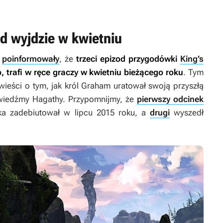
od wyjdzie w kwietniu
a
poinformowały
, że
trzeci epizod przygodówki
King’s
b
, trafi w ręce graczy w kwietniu bieżącego roku
. Tym
ieści o tym, jak król Graham uratował swoją przyszłą
j wiedźmy Hagathy. Przypomnijmy, że
pierwszy odcinek
cka zadebiutował w lipcu 2015 roku, a
drugi
wyszedł