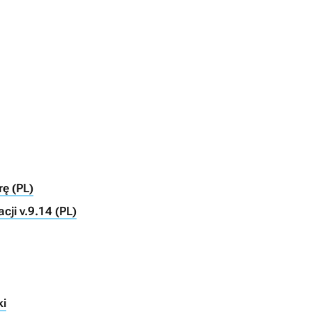
ę (PL)
cji v.9.14 (PL)
ki