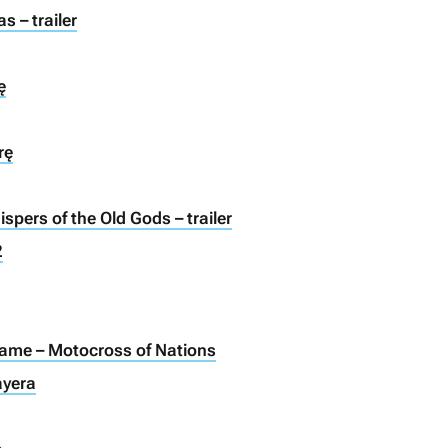
 – trailer
ę
rę
spers of the Old Gods – trailer
2
ame – Motocross of Nations
ayera