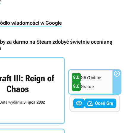
ę
ródło wiadomości w Google
i, by za darmo na Steam zdobyć świetnie ocenianą
m

aft III: Reign of
9.0
GRYOnline
9.0
Gracze
Chaos


Data wydania:
3 lipca 2002
Oceń Grę