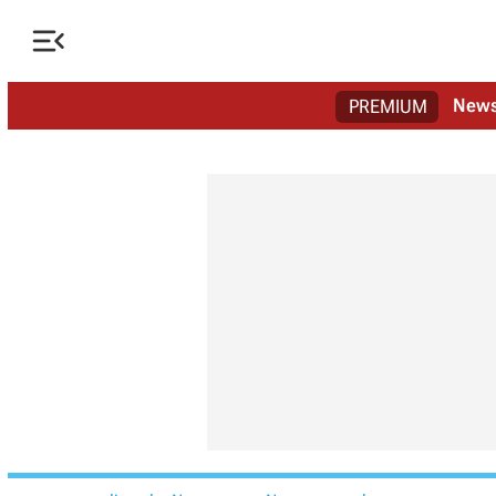

New
PREMIUM