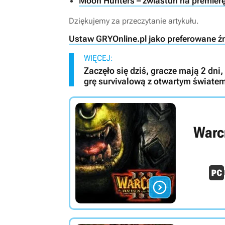
Moon Hunters – zwiastun na premier
Dziękujemy za przeczytanie artykułu.
Ustaw GRYOnline.pl jako preferowane ź
WIĘCEJ:
Zaczęło się dziś, gracze mają 2 dn
grę survivalową z otwartym świate
Warcr
