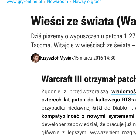
www.gry-online.pl
Newsroom
Newsy o grach


Wieści ze świata (War
Dziś piszemy o wypuszczeniu patcha 1.27a 
Tacoma. Witajcie w wieściach ze świata – 
Krzysztof Mysiak
15 marca 2016 14:30
Warcraft III otrzymał patc
Zgodnie z przedwczorajszą
wiadomoś
czterech lat patch do kultowego RTS-
przypadku niedawnej
łatki
do
Diablo II
,
kompatybilność z nowymi systemami 
deweloper zapowiedział, że pracuje już 
głównie z lepszymi wyważeniem rozgr