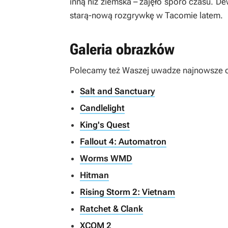
inną niż ziemska – zajęło sporo czasu. D
starą-nową rozgrywkę w
Tacomie
latem.
Galeria obrazków
Polecamy też Waszej uwadze najnowsze ob
Salt and Sanctuary
Candlelight
King's Quest
Fallout 4: Automatron
Worms WMD
Hitman
Rising Storm 2: Vietnam
Ratchet & Clank
XCOM 2