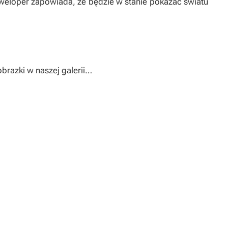
eweloper zapowiada, że będzie w stanie pokazać światu
razki w naszej galerii…