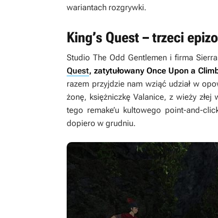
wariantach rozgrywki.
King’s Quest – trzeci epiz
Studio The Odd Gentlemen i firma Sierr
Quest
, zatytułowany
Once Upon a Clim
razem przyjdzie nam wziąć udział w opow
żonę, księżniczkę Valanice, z wieży złe
tego remake’u kultowego point-and-cli
dopiero w grudniu.