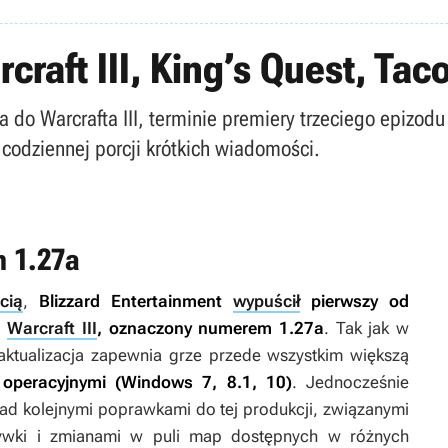
craft III, King’s Quest, Ta
do Warcrafta III, terminie premiery trzeciego epizodu
codziennej porcji krótkich wiadomości.
h 1.27a
cią
,
Blizzard Entertainment
wypuścił
pierwszy od
a
Warcraft III
, oznaczony numerem 1.27a
. Tak jak w
 aktualizacja zapewnia grze przede wszystkim większą
operacyjnymi (Windows 7, 8.1, 10)
. Jednocześnie
nad kolejnymi poprawkami do tej produkcji, związanymi
ywki i zmianami w puli map dostępnych w różnych