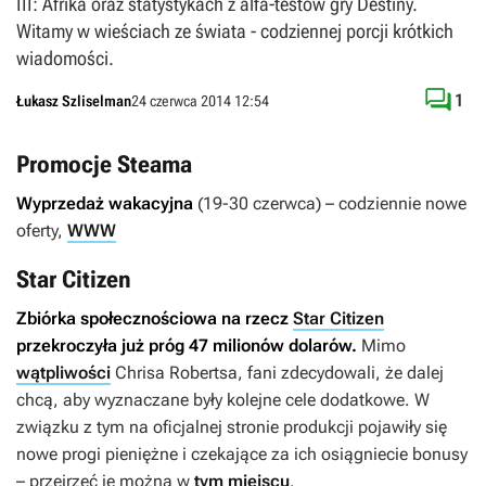
III: Afrika oraz statystykach z alfa-testów gry Destiny.
Witamy w wieściach ze świata - codziennej porcji krótkich
wiadomości.

1
Łukasz Szliselman
24 czerwca 2014 12:54
Promocje Steama
Wyprzedaż wakacyjna
(19-30 czerwca) – codziennie nowe
oferty,
WWW
Star Citizen
Zbiórka społecznościowa na rzecz
Star Citizen
przekroczyła już próg 47 milionów dolarów.
Mimo
wątpliwości
Chrisa Robertsa, fani zdecydowali, że dalej
chcą, aby wyznaczane były kolejne cele dodatkowe. W
związku z tym na oficjalnej stronie produkcji pojawiły się
nowe progi pieniężne i czekające za ich osiągniecie bonusy
– przejrzeć je można w
tym miejscu
.