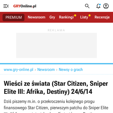




Newsroom
Gry
Rankingi
Listy
Recenzje
PREMIUM
www.gry-online.pl
Newsroom
Newsy o grach


Wieści ze świata (Star Citizen, Sniper
Elite III: Afrika, Destiny) 24/6/14
Dziś piszemy m.in. o przekroczeniu kolejnego progu
finansowego Star Citizen, pierwszym patchu do Sniper Elite