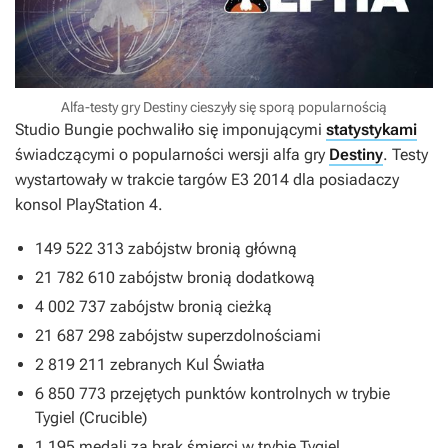
Alfa-testy gry Destiny cieszyły się sporą popularnością
Studio Bungie pochwaliło się imponującymi
statystykami
świadczącymi o popularności wersji alfa gry
Destiny
. Testy
wystartowały w trakcie targów E3 2014 dla posiadaczy
konsol PlayStation 4.
149 522 313 zabójstw bronią główną
21 782 610 zabójstw bronią dodatkową
4 002 737 zabójstw bronią cieżką
21 687 298 zabójstw superzdolnościami
2 819 211 zebranych Kul Światła
6 850 773 przejętych punktów kontrolnych w trybie
Tygiel (Crucible)
1 195 medali za brak śmierci w trybie Tygiel