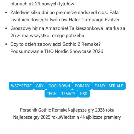
planach aż 29 nowych tytułów
Zaledwie kilka dni po premierze nadszedł cios. Fala
zwolnień dosięgła twórców Halo: Campaign Evolved
Groszowy hit na Amazonie! Ta kieszonkowa latarka za
26 zł ma wszystko, czego potrzeba
Czy to dzień zapowiedzi Gothic 2 Remake?
Podsumowanie THQ Nordic Showcase 2026
WSZYSTKIE
GRY
COOLDOWN
PORADY
FILMY I SERIALE
TECH
TEMATY
RSS
Poradnik Gothic Remake
Najlepsze gry 2026 roku
Najlepsze gry 2025 roku
Wiedźmin 4
Najbliższe premiery