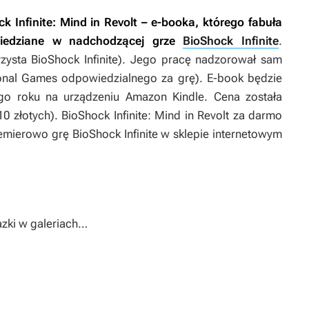
k Infinite: Mind in Revolt
– e-booka, którego fabuła
wiedziane w nadchodzącej grze
BioShock Infinite
.
rzysta
BioShock Infinite
). Jego pracę nadzorował sam
tional Games odpowiedzialnego za grę). E-book będzie
go roku na urządzeniu Amazon Kindle. Cena została
10 złotych).
BioShock Infinite: Mind in Revolt
za darmo
remierowo grę
BioShock Infinite
w sklepie internetowym
zki w galeriach…