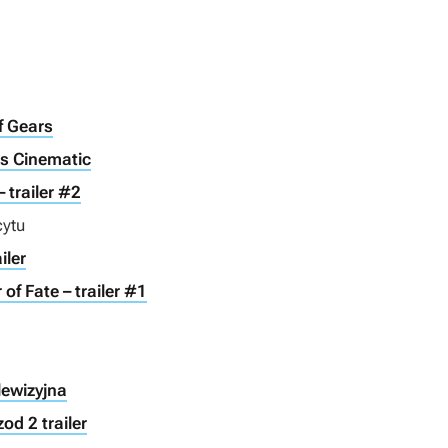
f Gears
es Cinematic
 trailer #2
cytu
iler
of Fate – trailer #1
lewizyjna
od 2 trailer