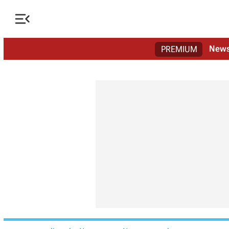

New
PREMIUM