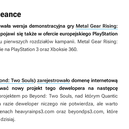
geance
owała wersja demonstracyjna gry
Metal Gear Rising:
u pojawi się także w ofercie europejskiego PlayStation
ku pierwszych rozdziałów kampanii.
Metal Gear Rising:
e na PlayStation 3 oraz Xboksie 360.
ond: Two Souls
)
zarejestrowało
domenę internetową
ować nowy projekt tego dewelopera na następcę
projektem po
Beyond: Two Souls
, nad którym Quantic
razie deweloper niczego nie potwierdza, ale warto
enach heavyrainps3.com oraz beyondps3.com, które
dzisiaj.