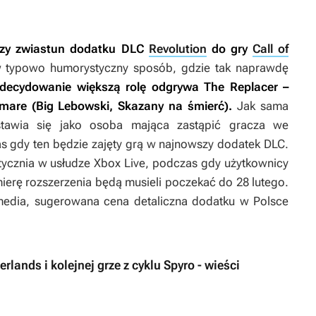
wszy zwiastun dodatku DLC
Revolution
do gry
Call of
 typowo humorystyczny sposób, gdzie tak naprawdę
decydowanie większą rolę odgrywa The Replacer –
rmare (
Big Lebowski
,
Skazany na śmierć
).
Jak sama
stawia się jako osoba mająca zastąpić gracza we
s gdy ten będzie zajęty grą w najnowszy dodatek DLC.
tycznia w usłudze Xbox Live, podczas gdy użytkownicy
ierę rozszerzenia będą musieli poczekać do 28 lutego.
media, sugerowana cena detaliczna dodatku w Polsce
rlands i kolejnej grze z cyklu Spyro - wieści