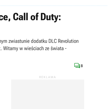
e, Call of Duty:
lnym zwiastunie dodatku DLC Revolution
lt. Witamy w wieściach ze świata -

8