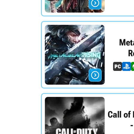

Meta
R

Call of
-