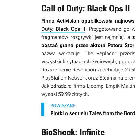
Call of Duty: Black Ops II
Firma Activision opublikowała najno
Duty: Black Ops II
. Przygotowano go w
fragmentów rozgrywki jest najmniej, a
z
postać grana przez aktora Petera Sto
nazwa wskazuje, The Replacer przed
wszystkich sytuacjach życiowych, podcza
Rozszerzenie
Revolution
zadebiutuje 29 s
PlayStation Network oraz Steama na prem
Jak zdradziła firma Licomp Empik Multi
wynosi 59,99 złotych.
POWIĄZANE:
Plotki o sequelu Tales from the Borde
BioShock: Infinite