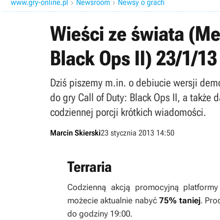
www.gry-online.pl
Newsroom
Newsy o grach


Wieści ze świata (Me
Black Ops II) 23/1/13
Dziś piszemy m.in. o debiucie wersji dem
do gry Call of Duty: Black Ops II, a także
codziennej porcji krótkich wiadomości.
Marcin Skierski
23 stycznia 2013 14:50
Terraria
Codzienną akcją promocyjną platform
możecie aktualnie nabyć
75% taniej
. Pro
do godziny 19:00.