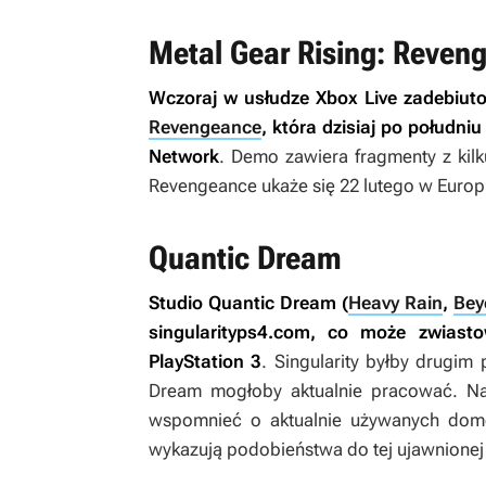
Metal Gear Rising: Reven
Wczoraj w usłudze Xbox Live zadebiut
Revengeance
, która dzisiaj po południ
Network
. Demo zawiera fragmenty z kil
Revengeance
ukaże się 22 lutego w Europi
Quantic Dream
Studio Quantic Dream (
Heavy Rain
,
Bey
singularityps4.com, co może zwiast
PlayStation 3
.
Singularity
byłby drugim 
Dream mogłoby aktualnie pracować. Na 
wspomnieć o aktualnie używanych dom
wykazują podobieństwa do tej ujawnionej 