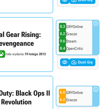



8.3
GRYOnline
l Gear Rising:
8.2
Gracze
9.6
Steam
evengeance
8.4
OpenCritic
Data wydania:
19 lutego 2013


Oceń Grę

 Duty: Black Ops II
6.0
GRYOnline
6.2
Gracze
 Revolution