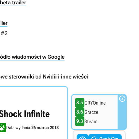
eta trailer
iler
 #2
ródło wiadomości w Google
we sterowniki od Nvidii i inne wieści

8.5
GRYOnline
Shock Infinite
8.6
Gracze
9.3
Steam
Data wydania:
26 marca 2013
Oceń Grę