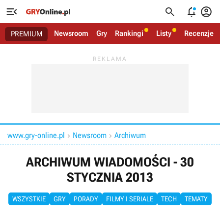




Newsroom
Gry
Rankingi
Listy
Recenzje
PREMIUM
www.gry-online.pl
Newsroom
Archiwum


ARCHIWUM WIADOMOŚCI - 30
STYCZNIA 2013
WSZYSTKIE
GRY
PORADY
FILMY I SERIALE
TECH
TEMATY