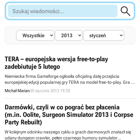

Szukaj
wiadomości...
TERA – europejska wersja free-to-play
zadebiutuje 5 lutego
Niemiecka firma Gameforge ogłosiła oficjalną datę przejścia
europejskiej edycji popularnej gry TERA na model free-to-play. Gra w
nowym systemie dostępna będzie 5 lutego. Przy okazji udostępniono
Michał Marian
30 stycznia 2013 19:28
szczegółowe informacje m.in. odnośnie nadchodzącej aktualizacji.
Darmówki, czyli w co pograć bez płacenia
(m.in. Oolite, Surgeon Simulator 2013 i Corpse
Party Rebuilt)
W kolejnym odcinku naszego cyklu o grach darmowych znalazł się
udany dungeon crawler, pełen czarnego humoru symulator