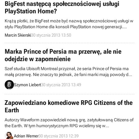
BigFest następcą społecznościowej usługi
PlayStation Home?
Krążą plotki, że BigFest może być nazwą społecznościowej usługi w
stylu PlayStation Home dla konsoli PlayStation nowej generacji.
Firma Sony Computer Entertainment Europe zarejestrowała bowiem
Marcin Skierski
30 stycznia 2013 13:50
taki znak towarowy, a wszelkie doniesienia wykazują nawiązania do
niezbyt udanej platformy społecznościowej dostępnej dla
posiadaczy PlayStation 3.
Marka Prince of Persia ma przerwę, ale nie
odejdzie w zapomnienie
Szef studia Ubisoft Montreal przyznał, że seria Prince of Persia ma
małą przerwę. Nie znaczy to jednak, że fani marki mają powody do
obaw – firma na pewno wróci do niej w przyszłości.
Szymon Liebert
30 stycznia 2013 13:49
Zapowiedziano komediowe RPG Citizens of the
Earth
Autorzy Waveform zapowiedzieli nową grę, zatytułowaną Citizens of
the Earth. W tym humorystycznym RPG wcielimy się w
wiceprezydenta świata, walczącego z potworami uprzykrzającymi
Adrian Werner
30 stycznia 2013 12:39
życie mieszkańcom niewielkiego miasteczka.