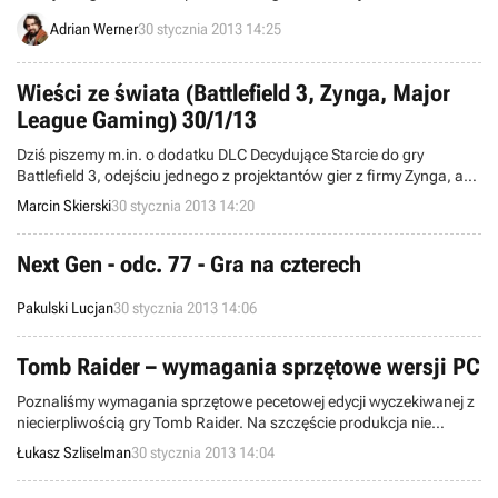
chirurga, japoński horror i duchowy spadkobierca Elite. Natomiast z
Adrian Werner
30 stycznia 2013 14:25
kategorii free-2-play polecamy otwartą betę lotniczego MMO.
Wieści ze świata (Battlefield 3, Zynga, Major
League Gaming) 30/1/13
Dziś piszemy m.in. o dodatku DLC Decydujące Starcie do gry
Battlefield 3, odejściu jednego z projektantów gier z firmy Zynga, a
także strzelaninie autorstwa organizacji e-sportowej Major League
Marcin Skierski
30 stycznia 2013 14:20
Gaming. Witamy w wieściach ze świata - codziennej porcji krótkich
wiadomości.
Next Gen - odc. 77 - Gra na czterech
Pakulski Lucjan
30 stycznia 2013 14:06
Tomb Raider – wymagania sprzętowe wersji PC
Poznaliśmy wymagania sprzętowe pecetowej edycji wyczekiwanej z
niecierpliwością gry Tomb Raider. Na szczęście produkcja nie
wymaga supermocnego sprzętu, co z pewnością ucieszy
Łukasz Szliselman
30 stycznia 2013 14:04
posiadaczy nieco starszych komputerów.