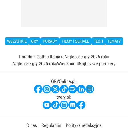
WSZYSTKIE
GRY
PORADY
FILMY I SERIALE
TECH
TEMATY
Poradnik Gothic Remake
Najlepsze gry 2026 roku
Najlepsze gry 2025 roku
Wiedźmin 4
Najbliższe premiery
GRYOnline.pl:
tvgry.pl:
O nas
Regulamin
Polityka redakcyjna