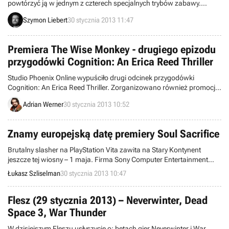
powtórzyć ją w jednym z czterech specjalnych trybów zabawy.
Studio Visceral Games szykuje też dodatkową opowieść, która
Szymon Liebert
30 stycznia 2013 11:47
podobno będzie „niepokojąca”.
Premiera The Wise Monkey - drugiego epizodu
przygodówki Cognition: An Erica Reed Thriller
Studio Phoenix Online wypuściło drugi odcinek przygodówki
Cognition: An Erica Reed Thriller. Zorganizowano również promocję,
w której można tanio nabyć pierwszy epizod.
Adrian Werner
30 stycznia 2013 10:52
Znamy europejską datę premiery Soul Sacrifice
Brutalny slasher na PlayStation Vita zawita na Stary Kontynent
jeszcze tej wiosny – 1 maja. Firma Sony Computer Entertainment
pokazała także okładkę gry i zdradziła, jakie bonusy czekają na
Łukasz Szliselman
30 stycznia 2013 10:47
zamawiających tytuł w przedsprzedaży.
Flesz (29 stycznia 2013) – Neverwinter, Dead
Space 3, War Thunder
W dzisiejszym Fleszu usłyszycie o: betach gier Neverwinter i War