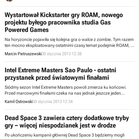
Wystartował Kickstarter gry ROAM, nowego
projektu byłego pracownika studia Gas
Powered Games
Na horyzoncie pojawiła się kolejna gra o walce z zombie. Tym razem
ten mocno eksploatowany ostatnimi czasy temat podejmie ROAM, w
którym zadaniem gracza będzie po prostu przeżycie w świecie
Marcin Pietruszewski
30 stycznia 2013 12:38
opanowanym przez nieumarłych. A wszystko to w konwencji
multiplayerowej gry akcji z elementami RPG, z widokiem
izometrycznym, dla maksymalnie czterech graczy.
Intel Extreme Masters Sao Paulo - ostatni
przystanek przed światowymi finałami
Siódmy sezon Intel Extreme Masters powoli zmierza ku końcowi.
Przed marcowymi finałami czeka na nas jednak jeszcze jeden
przystanek kwalifikacyjny - w Brazylii. Spotkają się tam wyłącznie
Kamil Ostrowski
30 stycznia 2013 12:34
gracze w League of Legends, w tym dwie polskie ekipy.
Dead Space 3 zawiera cztery dodatkowe tryby
gry – więcej niespodzianek jest w drodze
Po ukończeniu kampanii głównej Dead Space 3 będziemy mogli