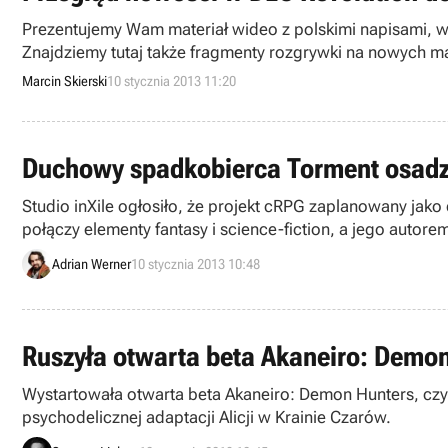
Prezentujemy Wam materiał wideo z polskimi napisami, w 
Znajdziemy tutaj także fragmenty rozgrywki na nowych m
Marcin Skierski
10 stycznia 2013 11:20
Duchowy spadkobierca Torment osadz
Studio inXile ogłosiło, że projekt cRPG zaplanowany ja
połączy elementy fantasy i science-fiction, a jego autor
Adrian Werner
10 stycznia 2013 10:48
Ruszyła otwarta beta Akaneiro: Demo
Wystartowała otwarta beta Akaneiro: Demon Hunters, czy
psychodelicznej adaptacji Alicji w Krainie Czarów.