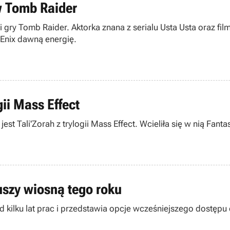
w Tomb Raider
sji gry Tomb Raider. Aktorka znana z serialu Usta Usta oraz 
-Enix dawną energię.
gii Mass Effect
t Tali'Zorah z trylogii Mass Effect. Wcieliła się w nią Fanta
zy wiosną tego roku
h od kilku lat prac i przedstawia opcje wcześniejszego do