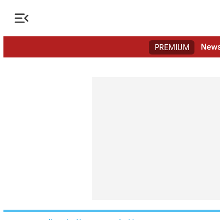

New
PREMIUM