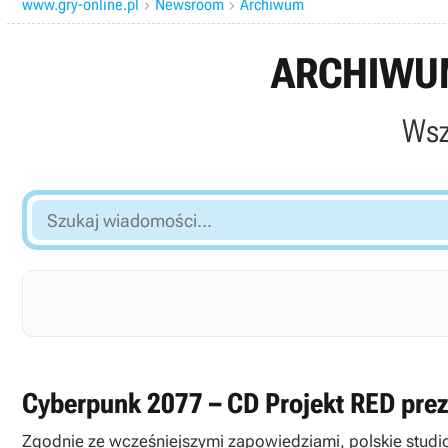
www.gry-online.pl
Newsroom
Archiwum


ARCHIWUM
Wsz
Szukaj
wiadomości...
Cyberpunk 2077 – CD Projekt RED preze
Zgodnie ze wcześniejszymi zapowiedziami, polskie studio