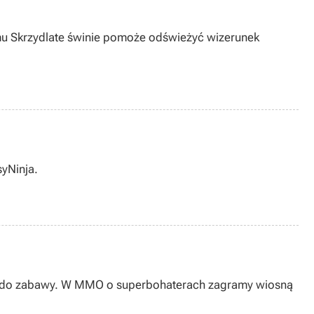
filmu Skrzydlate świnie pomoże odświeżyć wizerunek
syNinja.
stępu do zabawy. W MMO o superbohaterach zagramy wiosną