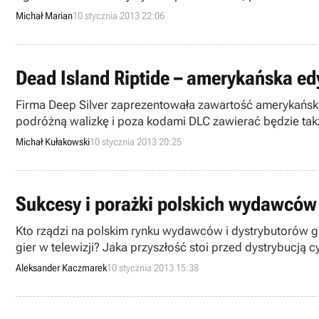
Michał Marian
10 stycznia 2013 22:06
Dead Island Riptide – amerykańska ed
Firma Deep Silver zaprezentowała zawartość amerykańskie
podróżną walizkę i poza kodami DLC zawierać będzie także
Michał Kułakowski
10 stycznia 2013 20:25
Sukcesy i porażki polskich wydawców 
Kto rządzi na polskim rynku wydawców i dystrybutorów gi
gier w telewizji? Jaka przyszłość stoi przed dystrybucją
Aleksander Kaczmarek
10 stycznia 2013 15:38