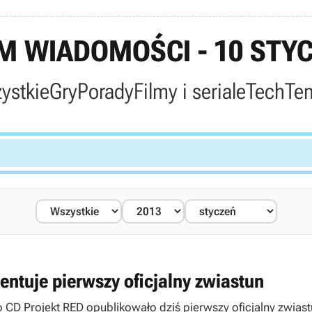
 WIADOMOŚCI - 10 STYC
ystkie
Gry
Porady
Filmy i seriale
Tech
Te
ntuje pierwszy oficjalny zwiastun
 CD Projekt RED opublikowało dziś pierwszy oficjalny zwias