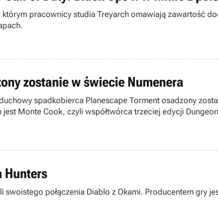
którym pracownicy studia Treyarch omawiają zawartość dodat
apach.
ony zostanie w świecie Numenera
ko duchowy spadkobierca Planescape Torment osadzony zosta
em jest Monte Cook, czyli współtwórca trzeciej edycji Dungeo
n Hunters
li swoistego połączenia Diablo z Okami. Producentem gry je