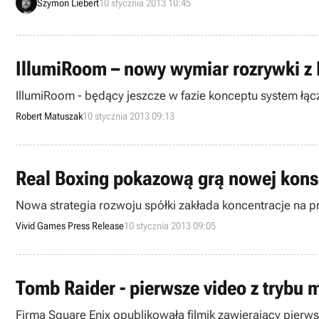
Szymon Liebert
10 stycznia 2013 10:45
IllumiRoom – nowy wymiar rozrywki z
IllumiRoom - będący jeszcze w fazie konceptu system łącz
Robert Matuszak
10 stycznia 2013 09:13
Real Boxing pokazową grą nowej kons
Nowa strategia rozwoju spółki zakłada koncentracje na pr
Vivid Games Press Release
10 stycznia 2013 09:05
Tomb Raider - pierwsze video z trybu m
Firma Square Enix opublikowała filmik zawierający pierw