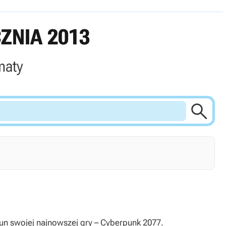
ZNIA 2013
maty

tun swojej najnowszej gry – Cyberpunk 2077.