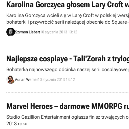
Karolina Gorczyca głosem Lary Croft 
Karolina Gorczyca wcieli się w Larę Croft w polskiej wer
bohaterki i przywrócić serii należącej obecnie do Square
Szymon Liebert
10 stycznia 2013 13:12
Najlepsze cosplaye - Tali'Zorah z trylo
Bohaterką najnowszego odcinka naszej serii cosplayowej jes
Adrian Werner
10 stycznia 2013 13:12
Marvel Heroes – darmowe MMORPG rus
Studio Gazillion Entertainment ogłasza finisz trwającyc
2013 roku.