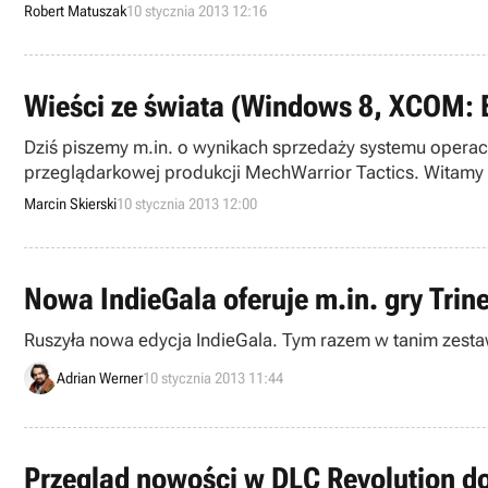
Robert Matuszak
10 stycznia 2013 12:16
Wieści ze świata (Windows 8, XCOM: 
Dziś piszemy m.in. o wynikach sprzedaży systemu oper
przeglądarkowej produkcji MechWarrior Tactics. Witamy w
Marcin Skierski
10 stycznia 2013 12:00
Nowa IndieGala oferuje m.in. gry Trine
Ruszyła nowa edycja IndieGala. Tym razem w tanim zestawie
Adrian Werner
10 stycznia 2013 11:44
Przegląd nowości w DLC Revolution do 