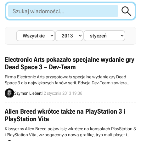

Szukaj
wiadomości...
Electronic Arts pokazało specjalne wydanie gry
Dead Space 3 – Dev-Team
Firma Electronic Arts przygotowała specjalne wydanie gry Dead
Space 3 dla największych fanów serii. Edycja Dev-Team zawiera
między innymi 8-calową figurkę Black Markera i parę innych
Szymon Liebert
12 stycznia 2013 19:36
dodatków. Do graczy trafi tylko 5 tysięcy egzemplarzy pakietu.
Alien Breed wkrótce także na PlayStation 3 i
PlayStation Vita
Klasyczny Alien Breed pojawi się wkrótce na konsolach PlayStation 3
i PlayStation Vita, wzbogacony o nową grafikę, tryb multiplayer i
wsparcie dla systemu „cross-play”. Informacje zostały potwierdzone