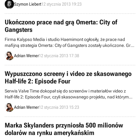
Szymon Liebert
12 stycznia 2013 19:23
przez studio Team17.
Ukończono prace nad grą Omerta: City of
Gangsters
Firma Kalypso Media i studio Haemimont ogłosiły, że prace nad
mafijną strategia Omerta: City of Gangsters zostały ukończone. Gra
trafi do sprzedaży 12 lutego.
Adrian Werner
12 stycznia 2013 17:38
Wypuszczono screeny i video ze skasowanego
Half-life 2: Episode Four
Serwis Valve Time dokopał się do screenów i materiałów video z
Half-life 2: Episode Four, czyli skasowanego projektu, nad którym
pracowało znane z Dishonored studio Arkane.
Adrian Werner
12 stycznia 2013 15:23
Marka Skylanders przyniosła 500 milionów
dolarów na rynku amerykańskim