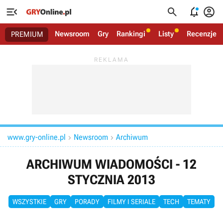




Newsroom
Gry
Rankingi
Listy
Recenzje
PREMIUM
www.gry-online.pl
Newsroom
Archiwum


ARCHIWUM WIADOMOŚCI - 12
STYCZNIA 2013
WSZYSTKIE
GRY
PORADY
FILMY I SERIALE
TECH
TEMATY