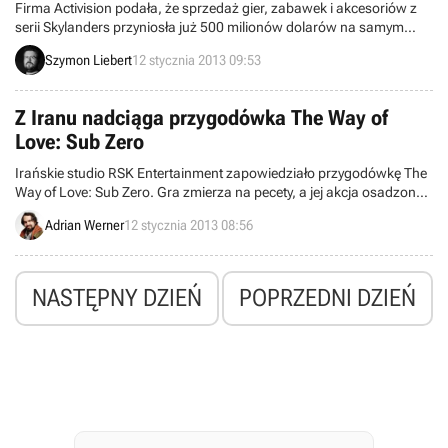
Firma Activision podała, że sprzedaż gier, zabawek i akcesoriów z
serii Skylanders przyniosła już 500 milionów dolarów na samym
rynku amerykańskim. Marka łączy typową grę z figurkami
Szymon Liebert
12 stycznia 2013 09:53
wprowadzającymi do zabawy dodatkowe postacie i inne elementy.
Z Iranu nadciąga przygodówka The Way of
Love: Sub Zero
Irańskie studio RSK Entertainment zapowiedziało przygodówkę The
Way of Love: Sub Zero. Gra zmierza na pecety, a jej akcja osadzona
będzie w trakcie pierwszej wojny w Zatoce Perskiej.
Adrian Werner
12 stycznia 2013 08:56
NASTĘPNY DZIEŃ
POPRZEDNI DZIEŃ